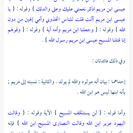
عيسى ابن مريم اذكر نعمتي عليك وعلى والدتك
} وقوله : {
يا
عيسى ابن مريم أأنت قلت للناس اتخذوني وأمي إلهين من دون
الله
} وقوله : {
وجعلنا ابن مريم وأمه آية
} وقوله : {
وقولهم
إنا قتلنا المسيح عيسى ابن مريم رسول الله
} .
وفي ذلك فائدتان :
إحداهما : بيان أنه مولود والله لم يولد . والثانية : نسبته إلى
مريم
;
بأنه ابنها ليس هو ابن الله .
وأما قوله : {
لن يستنكف المسيح
} الآية وقوله : {
وقالت
اليهود عزير ابن الله وقالت النصارى المسيح ابن الله
} فإنه