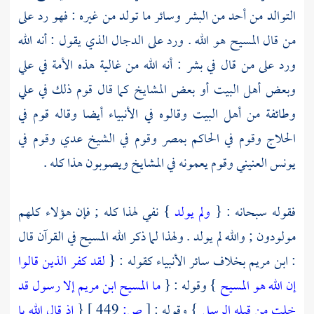
التوالد من أحد من البشر وسائر ما تولد من غيره : فهو رد على
من قال
المسيح
هو الله . ورد على
الدجال
الذي يقول : أنه الله
ورد على من قال في بشر : أنه الله من غالية هذه الأمة في علي
وبعض
أهل البيت
أو بعض المشايخ كما قال قوم ذلك في
علي
وطائفة من
أهل البيت
وقالوه في الأنبياء أيضا وقاله قوم في
الحلاج
وقوم في الحاكم
بمصر
وقوم في
الشيخ عدي
وقوم في
يونس العنيني
وقوم يعمونه في المشايخ ويصوبون هذا كله .
فقوله سبحانه : {
ولم يولد
} نفي لهذا كله ; فإن هؤلاء كلهم
مولودون ; والله لم يولد . ولهذا لما ذكر الله
المسيح
في القرآن قال
:
ابن مريم
بخلاف سائر الأنبياء كقوله : {
لقد كفر الذين قالوا
إن الله هو المسيح
} وقوله : {
ما المسيح ابن مريم إلا رسول قد
خلت من قبله الرسل
} وقوله :
[
ص:
449 ]
{
إذ قال الله يا