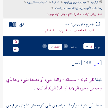
الرئيسية
مجموع فتاوى ابن تيمية
العقيدة
كتاب توحيد الربوبية
تراجم الأعلام
رسالة الرد الأقوم على ما في كتاب فصوص الحكم
فصل في نفي كونه سبحانه والدا لشيء ونفي كونه مولودا
مجموع فتاوى ابن تيمية
ابن تيمية - أحمد بن عبد الحليم بن تيمية الحراني
جزء
صفحة
2
448
[
ص:
448 ]
فصل
فهذا
نفي كونه - سبحانه - والدا لشيء أو متخذا لشيء ولدا بأي
وجه من وجوه الولادة أو اتخاذ الولد أيا كان
.
وأما نفي كونه مولودا : فيتضمن نفي كونه متولدا بأي نوع من