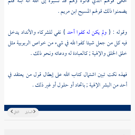
حكى قولهم الذي قالوه وهم قد نسبوه إلى الله أنه ابنه فلم
يضمنوا ذلك قولهم
المسيح ابن مريم
.
وقوله : {
ولم يكن له كفوا أحد
} نفي للشركاء والأنداد يدخل
فيه كل من جعل شيئا كفوا لله في شيء من خواص الربوبية مثل
خلق الخلق والإلهية ; كالعبادة له ودعائه ونحو ذلك .
فهذه نكت تبين اشتمال كتاب الله على إبطال قول من يعتقد في
أحد من البشر الإلهية ; باتحاد أو حلول أو غير ذلك .
السابق
التالي