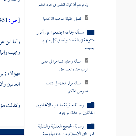
ونحوهم أن كمال النفس في مجرد العلم
فصل حقيقة مذهب الاتحادية
[
ص:
451 ]
مسألة جماعة اجتمعوا على أمور
متنوعة في الفساد وتعلق كل منهم
وأما
ابن عر
بسبب
ومجيب وإنما
مسألة رجلين تشاجرا في معنى
الرب حق والعبد حق
فهؤلاء ; ي
مسألة قول العلماء في كتاب
العالمين وأ
فصوص الحكم
رسالة حقيقة مذهب الاتحاديين
وكذلك هؤلاء 
القائلين بوحدة الوجود
رسالة الحجج العقلية والنقلية
فيما ينافي الإسلام من بدع الجهمية