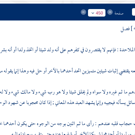
صفحة
450
فصل
لملاحدة
: فإنهم لا يقتصرون في كفرهم على أنه ولد شيئا أو اتخذ ولدا أو أنه بشر 
ه يقتضي إثبات شيئين متميزين اتحد أحدهما بالآخر أو حل فيه وهذا إنما يقوله م
م ما ثم غيره ولا سواه ولم يخلق شيئا ولا هو رب شيء ولا مالك شيء ولا له 
ائل يسأله فيجيبه وإنما يشهد العبد هذه المعاني ; إذا كان محجوبا عن شهود الوحد
حجاب قلبه عندهم : رأى ما ثم اثنين بوجه من الوجوه حتى يكون أحدهما خالقا
ر مولودا أو أحدهما شريكا للآخر أو شفيعا عنده حتى يتقرب بعبادته إليه .