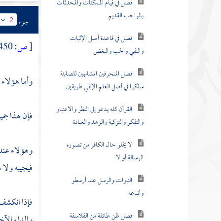
بالواجب القديم
جزء
2
فصل في قاعدة أصل الإثبات
[
ص:
450 ]
والنفي والحب والبغض
فصل المنحرفين المشابهين للصابئة
وأما هؤلاء
ا
سلكوا في أصل العلم الإلهي طريقين
القرآن كله يدعو إلى النظر والاعتبار
فإن هذا جميع
والتفكر والتزكية والزهد والعبادة
لا يخلو حال الكافر من تصوره
وهؤلاء عنده
الرسالة أو لا
فيجيبه ولا س
النبوات والرسل عند أرسطو
وأتباعه
فإذا انكشف 
فصل ظن طائفة من الفلاسفة
والدا والآخ