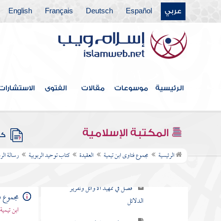
عربي
Español
Deutsch
Français
English
فهرس الكتاب
العقيدة
الرئيسية
موسوعات
مقالات
الفتوى
الاستشارات
كتاب توحيد الألوهية
كتاب توحيد الربوبية
المكتبة الإسلامية
كتب
قاعدة أولية في أصل العلم الإلهي
الرئيسية
مجموع فتاوى ابن تيمية
العقيدة
كتاب توحيد الربوبية
رسالة الر
ومبدؤه ودليله الأول
فصل في تمهيد الأوائل وتقرير
الدلائل
مجموع ف
ابن تيمية
فصل في قيام الممكنات والمحدثات