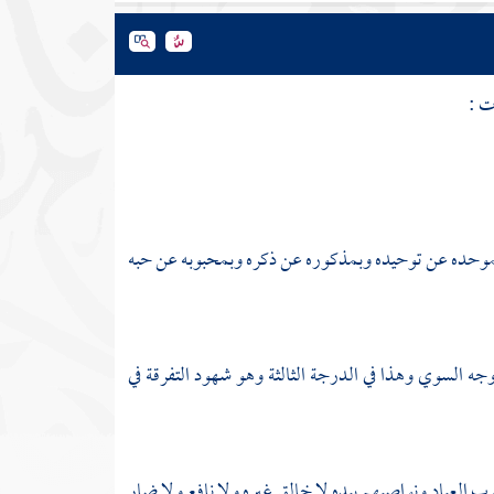
ت :
موحده عن توحيده وبمذكوره عن ذكره وبمحبوبه عن حبه
جه السوي وهذا في الدرجة الثالثة وهو شهود التفرقة في
لوب العباد ونواصيهم بيده لا خالق غيره ولا نافع ولا ضار