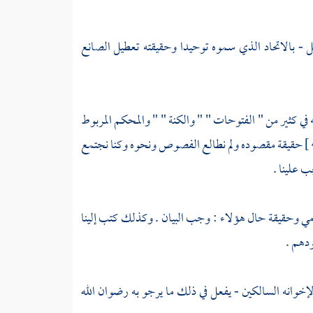
سل - بالاتحاد الذي سموه توحيدا وحقيقته تعطيل الصانع
ه في كثير من " الفتوحات " " والكنة " " والمحكم المربوط
حقيقة مقصوده ولم نطالع الفصوص ونحوه وكنا نجتمع
ب علينا .
امي وحقيقة حال هؤلاء : وجب البيان . وكذلك كتب إلينا
دهم .
إخوانه السالكين - يفعل في ذلك ما يرجو به رضوان الله