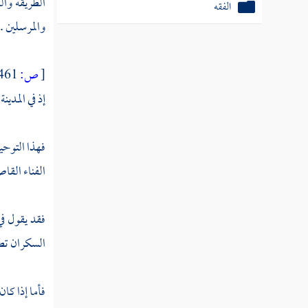
الطريقة وال
الفقه
والمرسلين .
[
ص:
461 ]
إذ في
المدينة 
فهذا التوح
الفناء القا
فقد يقول في
السكران تطو
فأما إذا كا