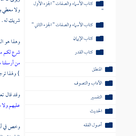
كتاب الأسماء والصفات " الجزء الأول
ولا معطي ول
"
شريك له .
كتاب الأسماء والصفات " الجزء الثاني "
كتاب الإيمان
وهذا هو الدي
شرع لكم من 
كتاب القدر
من أرسلنا م
المنطق
} ولهذا تر
الآداب والتصوف
وقد قال تعا
التفسير
عليهم ولا 
الحديث
أصول الفقه
وخص في أول 