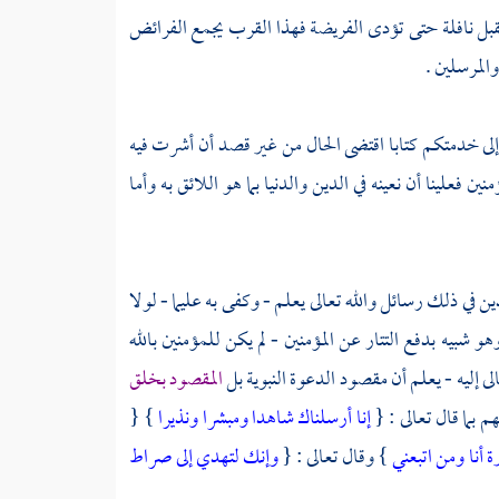
قبل نافلة حتى تؤدى الفريضة فهذا القرب يجمع الفرائض
المرسلين .
ى خدمتكم كتابا اقتضى الحال من غير قصد أن أشرت فيه
ن فعلينا أن نعينه في الدين والدنيا بما هو اللائق به وأما
دين
في ذلك رسائل والله تعالى يعلم - وكفى به عليما - لولا
وهو شبيه بدفع
التتار
عن المؤمنين - لم يكن للمؤمنين بالله
 إليه - يعلم أن مقصود الدعوة النبوية بل
المقصود بخلق
 بما قال تعالى : {
إنا أرسلناك شاهدا ومبشرا ونذيرا
} {
ة أنا ومن اتبعني
} وقال تعالى : {
وإنك لتهدي إلى صراط