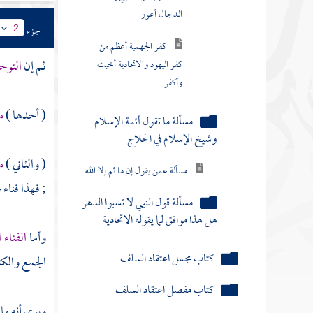
الدجال أعور
جزء
2
كفر الجهمية أعظم من
ثم إن
التوحي
كفر اليهود والاتحادية أخبث
وأكفر
( أحدها )
م
مسألة ما تقول أئمة الإسلام
وشيخ الإسلام في الحلاج
( والثاني )
م
مسألة عمن يقول إن ما ثم إلا الله
; فهذا فناء
مسألة قول النبي لا تسبوا الدهر
هل هذا موافق لما يقوله الاتحادية
وأما
الفناء
كتاب مجمل اعتقاد السلف
الجمع والكثر
كتاب مفصل اعتقاد السلف
ويرى أنه ما