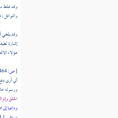
وقد غلط من 
والنوافل ; 
وقد بلغني 
إشارة لطيفة 
هؤلاء
الاتح
[
ص:
464 ]
أني أرى دفع
ورسوله حاجة
الخلق وإنز
وداعيا إلى ا
مستقيم
} {