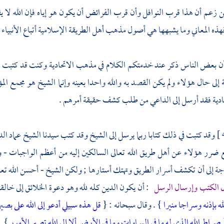
زعم أن هذا قرب النوافل وأن قرب الفرائض أن يكون هو إياه فإن الله لا ي
فهذه المعاني وما يشبهها هي أصول مذهب أهل الطريقة الإسلامية أتباع الأنبياء و
أن بعض الناس ذكر عند خدمتكم الكلام في مذهب
الاتحادية
وكنت قد كتبت إل
إلى حال هؤلاء ولم يكن القصد به والله واحدا بعينه وإنما الشيخ هو مجمع المؤمني
ادية
فقد أرسل إلى الداعي من طلب كشف حقيقة أمرهم .
وقد كتبت في ذلك كتابا ربما يرسل إلى الشيخ وقد كتب سيدنا
الشيخ عماد ال
 ضرر هؤلاء عن أهل طريق الله تعالى السالكين إليه من أعظم الواجبات - 
 إلى أن تكشف أسرار الطريق وتهتك أستارها ; ولكن الشيخ - أحسن الله تعالى
ال الكتب وإرسال الرسل
: أن يكون الدين كله لله وهو دعوة الخلائق إلى خالقهم
لله بإذنه وسراجا منيرا
} . وقال سبحانه : {
قل هذه سبيلي أدعو إلى الله على بصير
صراط الله الذي له ما في السماوات وما في الأرض ألا إلى الله تصير الأمور
} .