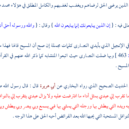
الذين يرضى الحق لرضاهم ويغضب لغضبهم والكامل المطلق في هؤلاء
محمد
ص
الى فيه : {
إن الذين يبايعونك إنما يبايعون الله
} وقال : {
والله ورسوله أحق أ
ي الإنجيل الذي بأيدي
النصارى
كلمات مجملة إن صح أن
المسيح
قالها فهذا 
463 ]
وبها ضلت
النصارى
حيث اتبعوا المتشابه كما ذكر الله عنهم في القرآ
لمسيح
.
 الحديث الصحيح الذي رواه
البخاري
عن
أبي هريرة
قال : قال رسول الله ص
ما تقرب إلي عبدي بمثل أداء ما افترضت عليه ولا يزال عبدي يتقرب إلي بالنو
ه ويده التي يبطش بها ورجله التي يمشي بها فبي يسمع وبي يبصر وبي يبطش و
النوافل المستحبة التي يحبها الله بعد الفرائض أحبه الحق على هذا الوجه .