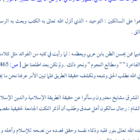
ا على السالكين : التوحيد - الذي أنزل الله تعالى به الكتب وبعث به الر
لق .
ديما ممن يحسن الظن
بابن عربي
ويعظمه : لما رأيت في كتبه من الفوائد مثل كلام
الفاخرة " " ومطالع النجوم " ونحو ذلك . ولم نكن بعد اطلعنا على
[
ص:
465 ]
ي الله نطلب الحق ونتبعه ونكشف حقيقة الطريق فلما تبين الأمر عرفنا نحن ما يج
 المشرق مشايخ معتبرون وسألوا عن حقيقة الطريقة الإسلامية والدين الإسل
لشام
: رجال سالكون أهل صدق وطلب أن أذكر النكت الجامعة لحقيقية مقصو
ده الله تعالى بنور قلبه وذكاء نفسه وحقق قصده من نصحه للإسلام وأهله ول