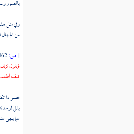
بالصور وسك
وفي مثل هذا
من الجهال ال
[
ص:
462 ]
فيقول كيف 
كيف أطعمك 
ففسر ما تكل
يقل لوجدتني
عما ينهى عنه