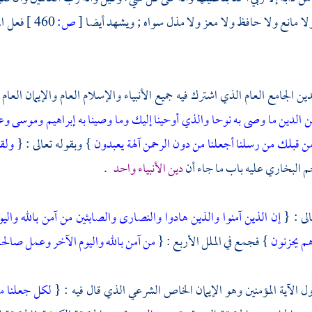
ا مانع ولا حافظ ولا معز ولا مذل سواه ; ويشهد أيضا
[
ص:
460 ]
فعل ال
ن الجامع العام الذي اشترك فيه جميع الأنبياء والإسلام العام والإيمان العام ;
الدين ما وصى به نوحا والذي أوحينا إليك وما وصينا به إبراهيم وموسى وعيس
ن قبلك من رسلنا أجعلنا من دون الرحمن آلهة يعبدون
} وبقوله تعالى : {
ولقد
جم
البخاري
عليه باب ما جاء أن
دين الأنبياء واحد
.
لى : {
إن الذين آمنوا والذين هادوا والنصارى والصابئين من آمن بالله و
هم يحزنون
} فجمع في الملل الأربع : {
من آمن بالله واليوم الآخر وعمل صالحا
الآية المؤمنين وهو الإيمان الخاص الشرعي الذي قال فيه : {
لكل جعلنا م