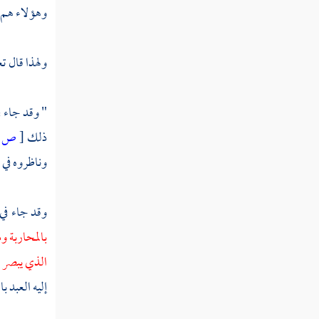
وهؤلاء هم 
ولهذا قال تع
" وقد جاء ف
ذلك
[
ص:
وناظروه في
ا
وقد جاء في
بالمحاربة و
الذي يبصر ب
إليه العبد ب