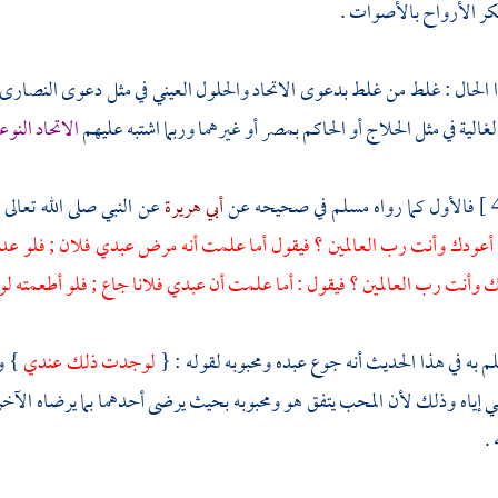
ر الأرواح بالأصوات .
 الحال : غلط من غلط بدعوى الاتحاد والحلول العيني في مثل دعوى
النصارى
غالية في مثل
الحلاج
أو الحاكم
بمصر
أو غيرهما وربما اشتبه عليهم
الاتحاد النو
فالأول كما رواه
مسلم
في صحيحه عن
أبي هريرة
عن النبي صلى الله تعالى
أعودك وأنت رب العالمين ؟ فيقول أما علمت أنه مرض عبدي فلان ; فلو عد
وأنت رب العالمين ؟ فيقول : أما علمت أن عبدي فلانا جاع ; فلو أطعمته
م به في هذا الحديث أنه جوع عبده ومحبوبه لقوله : {
لوجدت ذلك عندي
} و
 إياه وذلك لأن المحب يتفق هو ومحبوبه بحيث يرضى أحدهما بما يرضاه الآخر و
 .