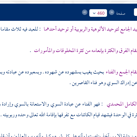
صفحة
460
د الجامع لتوحيد الألوهية والربوبية أو توحيد أحدهما
: للعبد فيه ثلاث مقاما
قام الفرق والكثرة بإنعامه من كثرة المخلوقات والمأمورات
.
قام الجمع والفناء
بحيث يغيب بمشهوده عن شهوده . وبمعبوده عن عبادته وب
 عن إدراك السوي وهو فناء القاصرين .
 الكامل المحمدي
: فهو الفناء عن عبادة السوي والاستعانة بالسوي وإرادة و
ة في الوحدة فيشهد قيام الكائنات مع تفرقها بإقامة الله تعالى وحده وربوبيته .
 من دابة إلا ربي آخذ بناصيتها وأنه على كل شيء وكيل وأنه رب العالمين وأن ق