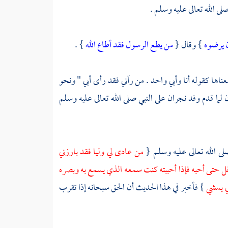
لى الله تعالى عليه وسلم .
ن يرضوه
} وقال {
من يطع الرسول فقد أطاع الله
} .
معناها كقوله أنا وأبي واحد . من رآني فقد رأى أبي " ونحو
ن لما قدم
وفد
نجران
على النبي صلى الله تعالى عليه وسلم
لى الله تعالى عليه وسلم {
من عادى لي وليا فقد بارزني
افل حتى أحبه فإذا أحببته كنت سمعه الذي يسمع به وبصره
بي يمشي
} فأخبر في هذا الحديث أن الحق سبحانه إذا تقرب