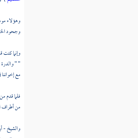
وهؤلاء موهو
وجحود الخا
وإنما كنت ق
" " والدرة 
مع إخواننا ف
فلما قدم من
من أطراف
ا
والشيخ - أي