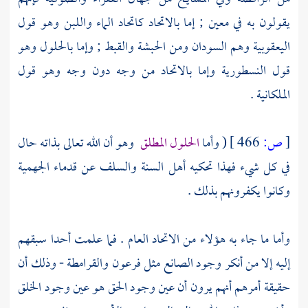
يقولون به في معين ; إما بالاتحاد كاتحاد الماء واللبن وهو قول
اليعقوبية
وهم
السودان
ومن
الحبشة
والقبط
; وإما بالحلول وهو
قول
النسطورية
وإما بالاتحاد من وجه دون وجه وهو قول
الملكانية
.
[
ص:
466 ]
( وأما
الحلول المطلق
وهو أن الله تعالى بذاته حال
في كل شيء فهذا تحكيه أهل السنة والسلف عن قدماء
الجهمية
وكانوا يكفرونهم بذلك .
وأما ما جاء به هؤلاء من الاتحاد العام . فما علمت أحدا سبقهم
إليه إلا من أنكر وجود الصانع مثل
فرعون
والقرامطة
- وذلك أن
حقيقة أمرهم أنهم يرون أن عين وجود الحق هو عين وجود الخلق