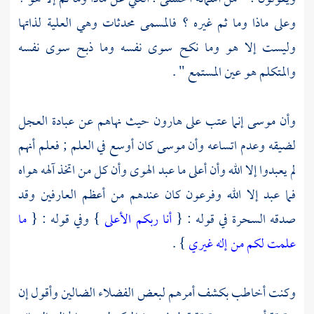
وعلى ماذا وما ثم غيره ؟ فالمسمى محدثات وهي العلية لذاتها
وليست إلا هو وما نكح سوى نفسه وما ذبح سوى نفسه
والمتكلم هو عين المستمع " .
وأن
موسى
إنما عتب على
هارون
حيث نهاهم عن عبادة العجل
لضيقه وعدم اتساعه وأن
موسى
كان أوسع في العلم ; فعلم أنهم
لم يعبدوا إلا الله وأن أعلى ما عبد الهوى وأن كل من اتخذ آلهه هواه
فما عبد إلا الله
وفرعون
كان عندهم من أعظم العارفين وقد
صدقه السحرة في قوله : {
أنا ربكم الأعلى
} وفي قوله : {
ما
علمت لكم من إله غيري
} .
وكنت أخاطب بكشف أمرهم لبعض الفضلاء الضالين وأقول إن