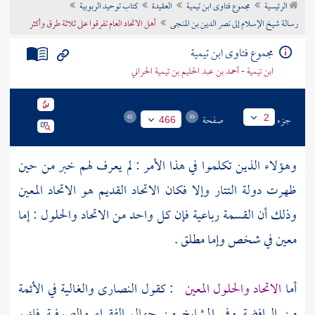
الرئيسية
مجموع فتاوى ابن تيمية
العقيدة
كتاب توحيد الربوبية
تراجم الأعلام
رسالة شيخ الإسلام إلى نصر الدين بن المنجى
أهل الاتحاد العام تفرقوا على ثلاثة طرق وأكثر
مجموع فتاوى ابن تيمية
ابن تيمية - أحمد بن عبد الحليم بن تيمية الحراني
جزء
صفحة
2
466
وهؤلاء الذين تكلموا في هذا الأمر : لم يعرف لهم خبر من حين
ظهرت دولة
التتار
وإلا فكان الاتحاد القديم هو الاتحاد المعين
وذلك أن القسمة رباعية فإن كل واحد من الاتحاد والحلول : إما
معين في شخص وإما مطلق .
أما
الاتحاد والحلول المعين
: كقول
النصارى
والغالية في الأئمة
من
الرافضة
وفي المشايخ من جهال الفقراء والصوفية فإنهم