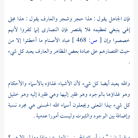
فإن الجاهل يقول : هذا حجر وشجر والعارف يقول : هذا مجلى
إلهي ينبغي تعظيمه فلا يقتصر فإن
النصارى
إنما كفروا لأنهم
خصصوا وإن
[
ص:
468 ]
عباد الأصنام ما أخطئوا إلا من
حيث اقتصارهم على عبادة بعض المظاهر والعارف يعبد كل شيء
.
والله يعبد أيضا كل شيء لأن الأشياء غذاؤه بالأسماء والأحكام
وهو غذاؤها بالوجود وهو فقير إليها وهي فقيرة إليه وهو خليل
كل شيء بهذا المعنى ويجعلون أسماء الله الحسنى هي مجرد نسبة
وإضافة بين الوجود والثبوت وليست أمورا عدمية .
ويقولون : " من أسمائه الحسنى : العلي عن ماذا وما ثم إلا هو ؟