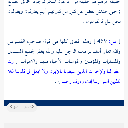
حقيقة أمرهم هو حقيقة قول
فرعون
المنكر لوجود الخالق الصانع
; حتى حدثني بعض عن كثير من كبرائهم أنهم يعترفون ويقولون
نحن على قول
فرعون
.
[
ص:
469 ]
وهذه المعاني كلها هي قول صاحب الفصوص
والله تعالى أعلم بما مات الرجل عليه والله يغفر لجميع المسلمين
والمسلمات والمؤمنين والمؤمنات الأحياء منهم والأموات {
ربنا
اغفر لنا ولإخواننا الذين سبقونا بالإيمان ولا تجعل في قلوبنا غلا
للذين آمنوا ربنا إنك رءوف رحيم
} .
السابق
التالي