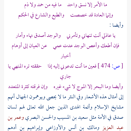
ما الأمر إلا نسق واحد ما فيه من حمد ولا ذم
وإنما العادة قد خصصت والطبع والشارع في الحكم
وأيضا :
يا عاذلي أنت تنهاني وتأمرني والوجد أصدق نهاء وأمار
فإن أطعك وأعص الوجد عدت عمي عن العيان إلى أوهام
أخبار
[
ص:
474 ]
فعين ما أنت تدعوني إليه إذا حققته تره المنهي يا
جاري
وأيضا وما البحر إلا الموج لا شيء غيره وإن فرقته كثرة المتعدد
إلى أمثال هذه الأشعار وفي النثر ما لا يحصى ويوهمون الجهال أنهم
مشايخ الإسلام وأئمة الهدى الذين جعل الله تعالى لهم لسان
صدق في الأمة مثل
سعيد بن المسيب
والحسن البصري
وعمر بن
عبد العزيز
ومالك بن أنس
والأوزاعي
وإبراهيم بن أدهم