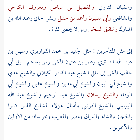
وسفيان الثوري
والفضيل بن عياض
ومعروف الكرخي
والشافعي
وأبي سليمان
وأحمد بن حنبل
وبشر الحافي
وعبد الله بن
المبارك
وشقيق البلخي
ومن لا يحصى كثرة .
إلى مثل المتأخرين : مثل
الجنيد بن محمد القواريري
وسهل بن
عبد الله التستري
وعمر بن عثمان المكي
ومن بعدهم - إلى
أبي
طالب المكي
إلى مثل
الشيخ عبد القادر الكيلاني
والشيخ عدي
والشيخ أبي البيان
والشيخ أبي مدين
والشيخ عقيل
والشيخ أبي
الوفاء
والشيخ رسلان
والشيخ عبد الرحيم
والشيخ عبد الله
اليونيني
والشيخ القرشي
وأمثال هؤلاء المشايخ الذين كانوا
بالحجاز
والشام
والعراق
ومصر
والمغرب
وخراسان
من الأولين
والآخرين .