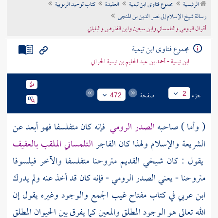
الرئيسية
مجموع فتاوى ابن تيمية
العقيدة
كتاب توحيد الربوبية
تراجم الأعلام
رسالة شيخ الإسلام إلى نصر الدين بن المنجى
أقوال الرومي والتلمساني وابن سبعين وابن الفارض والبلياني
مجموع فتاوى ابن تيمية
ابن تيمية - أحمد بن عبد الحليم بن تيمية الحراني
جزء
صفحة
2
472
( وأما ) صاحبه
الصدر الرومي
فإنه كان متفلسفا فهو أبعد عن
الشريعة والإسلام ولهذا كان الفاجر
التلمساني
الملقب بالعفيف
يقول : كان شيخي القديم متروحنا متفلسفا والآخر فيلسوفا
متروحنا - يعني
الصدر الرومي
- فإنه كان قد أخذ عنه ولم يدرك
ابن عربي
في كتاب مفتاح غيب الجمع والوجود وغيره يقول إن
الله تعالى هو الوجود المطلق والمعين كما يفرق بين الحيوان المطلق