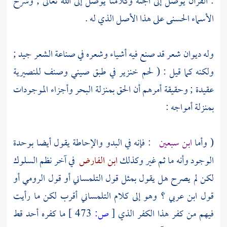
: القرآن يوصل إلى الجنة وكلامنا يوصل إلى الله تعالى ; وشرح
الأسماء الحسنى على هذا الأصل الذي له .
وله ديوان شعر قد صنع فيه أشياء وشعره في صناعة الشعر جيد ;
ولكنه كما قيل : ( لحم خنزير في طبق صيني وصنف
للنصيرية
عقيدة ; وحقيقة أمرهم أن الحق بمنزلة البحر وأجزاء الموجودات
بمنزلة أمواجه :
( وأما
ابن سبعين
: فإنه في البدو والإحاطة يقول أيضا بوحدة
الوجود وأنه ما ثم غير وكذلك
ابن الفارض
في آخر نظم السلوك
لكن لم يصرح هل يقول بمثل قول
التلمساني
أو قول
الرومي
أو
قول
ابن عربي
؟ وهو إلى كلام
التلمساني
أقرب لكن ما رأيت
فيهم من كفر هذا الكفر الذي
[
ص:
473 ]
ما كفره أحد قط