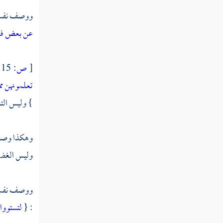
ووصف نفسه 
عن بعض فلما 
[
ص:
15 ]
تعلمونهن مم
} وليس التع
وهكذا وصف
وليس الغ
ووصف نفسه 
: {
لتستووا