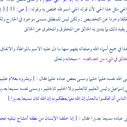
حي مثل هذا الحي لأن قوله الحي اسم لله مختص به وقوله :
[
ص:
11 ]
{
ي
أطلقا وجردا عن التخصيص ; ولكن ليس للمطلق مسمى موجود في الخارج ولكن 
يد ذلك بما يتميز به الخالق عن المخلوق والمخلوق عن الخالق
ذا في جميع أسماء الله وصفاته يفهم منها ما دل عليه الاسم بالمواطأة والاتف
خالق في شيء من خصائصه
- سبحانه وتعالى
لله نفسه عليما حليما وسمى بعض عباده عليما فقال : {
وبشروه بغلام عليم
ي
إسماعيل
وليس العليم كالعليم ولا الحليم كالحليم ، وسمى نفسه سميعا بصير
لناس أن تحكموا بالعدل إن الله نعما يعظكم به إن الله كان سميعا بصيرا
}
باده سميعا بصيرا فقال : {
إنا خلقنا الإنسان من نطفة أمشاج نبتليه فج