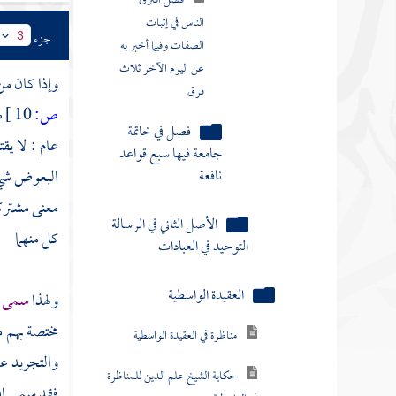
الناس في إثبات
الصفات وفيما أخبر به
جزء
3
عن اليوم الآخر ثلاث
فرق
وإذا كان من
ص:
10 ]
م
فصل في خاتمة
جامعة فيها سبع قواعد
عام : لا يق
نافعة
البعوض شيء 
معنى مشتركا
الأصل الثاني في الرسالة
التوحيد في العبادات
كل منهما
العقيدة الواسطية
ولهذا
سمى ال
مناظرة في العقيدة الواسطية
مختصة بهم م
والتجريد ع
حكاية الشيخ علم الدين للمناظرة
في الواسطية
فقد سمى الل