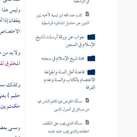
وليس هذا ال
كتب عبد الله ابن تيمية لأخيه زين
الدين عن حاصل المناظرة الواسطية
يتفقان إذا 
الاختصاص يق
جواب عن ورقة أرسلت لشيخ
الإسلام في السجن
ولا بد من ه
محنة شيخ الإسلام في سجنه
المخلوق لل
قاعدة أهل السنة والجماعة
الاعتصام بالكتاب والسنة وعدم
الفرقة
وكذلك سمى ا
حليم
} يعن
مسألة الخوض فيما تكلم الناس فيه
من مسائل في أصول الدين
حكمتم بين ا
مسألة الذي يجب على المكلف
وسمى بعض ع
اعتقاده والذي يجب عليه علمه