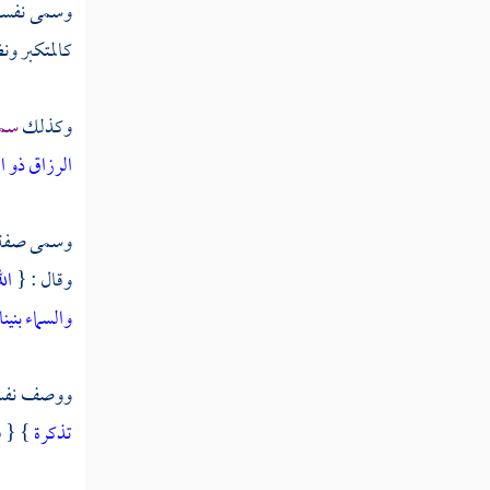
وسمى نفسه ا
كتاب الأسماء والصفات " الجزء الثاني "
كالمتكبر ون
كتاب الإيمان
كتاب القدر
وكذلك
سمى
الرزاق ذو ال
المنطق
الآداب والتصوف
وسمى صفة ا
وقال : {
ال
التفسير
والسماء بنينا
الحديث
أصول الفقه
ووصف نفسه 
تذكرة
} {
ف
الفقه