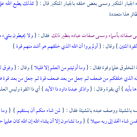
لجبار المتكبر وسمى بعض خلقه بالجبار المتكبر قال : {
كذلك يطبع الله عل
ظائر هذا متعددة
 صفاته بأسماء وسمى صفات عباده بنظير ذلك
فقال : {
ولا يحيطون بشيء من
قوة المتين
} وقال : {
أولم يروا أن الله الذي خلقهم هو أشد منهم قوة
}
لمخلوق علما وقوة فقال : {
وما أوتيتم من العلم إلا قليلا
} وقال : {
وفوق ك
له الذي خلقكم من ضعف ثم جعل من بعد ضعف قوة ثم جعل من بعد قوة ض
ها بأيد
} أي بقوة وقال : {
واذكر عبدنا داود ذا الأيد
} أي ذا القوة وليس العلم
بالمشيئة ووصف عبده بالمشيئة فقال : {
لمن شاء منكم أن يستقيم
} {
وما 
من شاء اتخذ إلى ربه سبيلا
} {
وما تشاءون إلا أن يشاء الله إن الله كان عليما ح