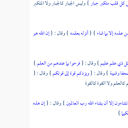
ى كل قلب متكبر جبار
} وليس الجبار كالجبار ولا المتكبر
 علمه إلا بما شاء
} {
أنزله بعلمه
} وقال : {
إن الله هو
ل ذي علم عليم
} وقال : {
فرحوا بما عندهم من العلم
}
عفا وشيبة
} وقال : {
ويزدكم قوة إلى قوتكم
} وقال : {
 كالعلم ولا القوة كالقوة
تشاءون إلا أن يشاء الله رب العالمين
} وقال : {
إن هذه
كيما
}