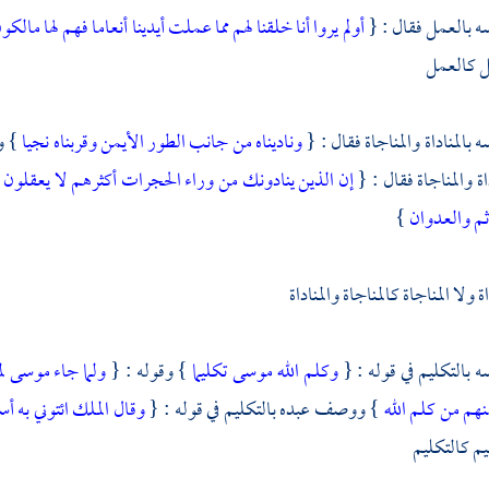
بالعمل فقال : {
أولم يروا أنا خلقنا لهم مما عملت أيدينا أنعاما فهم لها مالكو
 كالعمل
المناداة والمناجاة فقال : {
وناديناه من جانب الطور الأيمن وقربناه نجيا
} و
داة والمناجاة فقال : {
إن الذين ينادونك من وراء الحجرات أكثرهم لا يعقلون
إثم والعدوان
}
 ولا المناجاة كالمناجاة والمناداة
بالتكليم في قوله : {
وكلم الله موسى تكليما
} وقوله : {
ولما جاء موسى لم
هم من كلم الله
} ووصف عبده بالتكليم في قوله : {
وقال الملك ائتوني به أ
م كالتكليم