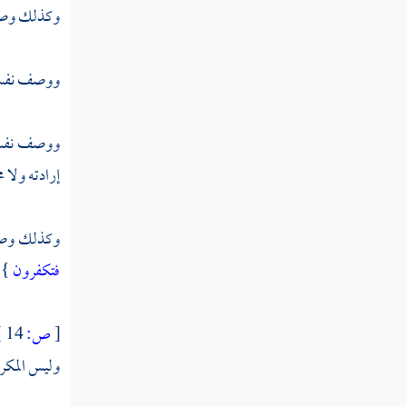
وكذلك وصف 
ووصف نفسه 
ووصف نفسه
إرادته ولا م
وكذلك وصف 
فتكفرون
} 
[
ص:
14 ]
وليس المكر 