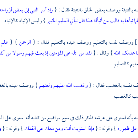
بالتنبئة ووصف بعض الخلق بالتنبئة فقال : {
وإذ أسر النبي إلى بعض أزواجه
نبأها به قالت من أنبأك هذا قال نبأني العليم الخبير
} وليس الإنباء كالإنباء
ووصف نفسه بالتعليم ووصف عبده بالتعليم فقال : {
الرحمن
} {
علم 
ا علمكم الله
} وقال : {
لقد من الله على المؤمنين إذ بعث فيهم رسولا من أن
ليم كالتعليم
 نفسه بالغضب فقال : {
وغضب الله عليهم ولعنهم
} ووصف عبده بالغض
ضب كالغضب
بأنه استوى على عرشه فذكر ذلك في سبع مواضع من كتابه أنه استوى على ا
 على ظهوره
} وقوله : {
فإذا استويت أنت ومن معك على الفلك
} وقوله : {
و