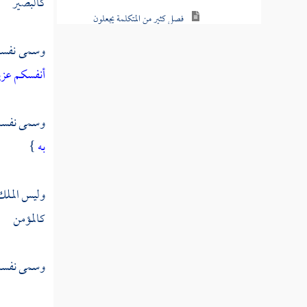
كالبصير
فصل كثير من المتكلمة يجعلون
العقل وحده أصل علمهم
وسمى نفسه 
فصل إذا كانت الشهادتان أصل
أنفسكم عزي
الدين فالعبادة متعلقة بطاعة الله ورسوله
مسألة ما يتضمنه قول الرسول
وسمى نفسه ب
تفترق أمتي ثلاثة وسبعين فرقة
به
}
فصل في قاعدة الانحراف عن
الوسط كثير في أكثر الأمور
وليس الملك 
الوصية الكبرى
كالمؤمن
كتاب مفصل اعتقاد السلف
وسمى نفسه ب
كتاب الأسماء والصفات " الجزء الأول
"