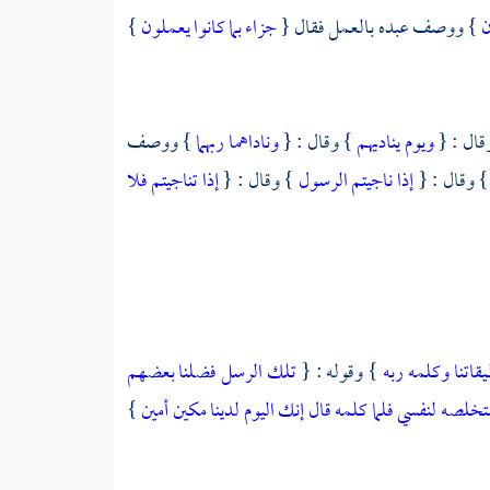
ن
} ووصف عبده بالعمل فقال {
جزاء بما كانوا يعملون
}
قال : {
ويوم يناديهم
} وقال : {
وناداهما ربهما
} ووصف
} وقال : {
إذا ناجيتم الرسول
} وقال : {
إذا تناجيتم فلا
يقاتنا وكلمه ربه
} وقوله : {
تلك الرسل فضلنا بعضهم
ستخلصه لنفسي فلما كلمه قال إنك اليوم لدينا مكين أمين
}