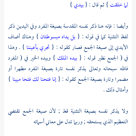
لما خلقت
} ثم قال : {
بيدي
}
وأيضا : فإنه هنا ذكر نفسه المقدسة بصيغة المفرد وفي اليدين ذكر
لفظ التثنية كما في قوله : {
بل يداه مبسوطتان
} وهناك أضاف
الأيدي إلى صيغة الجمع فصار كقوله : {
تجري بأعيننا
} . وهذا
في ( الجمع نظير قوله : {
بيده الملك
} وبيده الخير في ( المفرد
فالله سبحانه وتعالى يذكر نفسه تارة بصيغة المفرد مظهرا أو
مضمرا وتارة بصيغة الجمع كقوله : {
إنا فتحنا لك فتحا مبينا
}
وأمثال ذلك .
ولا يذكر نفسه بصيغة التثنية قط ; لأن صيغة الجمع تقتضي
التعظيم الذي يستحقه ; وربما تدل على معاني أسمائه