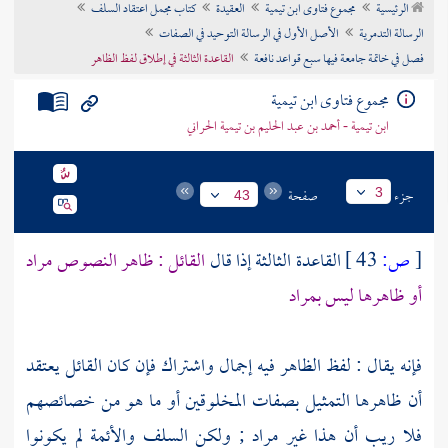
الرئيسية
مجموع فتاوى ابن تيمية
العقيدة
كتاب مجمل اعتقاد السلف
تراجم الأعلام
الرسالة التدمرية
الأصل الأول في الرسالة التوحيد في الصفات
فصل في خاتمة جامعة فيها سبع قواعد نافعة
القاعدة الثالثة في إطلاق لفظ الظاهر
مجموع فتاوى ابن تيمية
ابن تيمية - أحمد بن عبد الحليم بن تيمية الحراني
جزء
صفحة
3
43
[
ص:
43 ]
القاعدة الثالثة إذا قال
القائل : ظاهر النصوص مراد
أو ظاهرها ليس بمراد
فإنه يقال : لفظ الظاهر فيه إجمال واشتراك فإن كان القائل يعتقد
أن ظاهرها التمثيل بصفات المخلوقين أو ما هو من خصائصهم
فلا ريب أن هذا غير مراد ; ولكن
السلف والأئمة
لم يكونوا