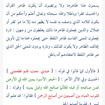
يسمون هذا ظاهرها ولا يرتضون أن يكون ظاهر القرآن
والحديث كفرا وباطلا والله سبحانه وتعالى أعلم وأحكم من أن
يكون كلامه الذي وصف به نفسه لا يظهر منه إلا ما هو كفر أو
ضلال والذين يجعلون ظاهرها ذلك يغلطون من وجهين : تارة
يجعلون المعنى الفاسد ظاهر اللفظ حتى يجعلوه محتاجا إلى تأويل
يخالف الظاهر ولا يكون كذلك ، وتارة يردون المعنى الحق الذي
هو ظاهر اللفظ لاعتقادهم أنه باطل
( فالأول كما قالوا في قوله : {
عبدي جعت فلم تطعمني
}
الحديث وفي الأثر الآخر : {
الحجر الأسود
يمين الله في الأرض
فمن صافحه أو قبله فكأنما صافح الله وقبل يمينه
} وقوله : {
قلوب العباد بين أصبعين من أصابع الرحمن
} فقالوا : قد علم أن
ليس في قلوبنا أصابع الحق