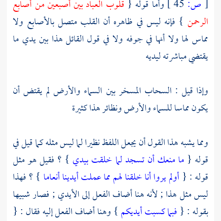
[
ص:
45 ]
وأما قوله {
قلوب العباد بين أصبعين من أصابع
الرحمن
} فإنه ليس في ظاهره أن القلب متصل بالأصابع ولا
مماس لها ولا أنها في جوفه ولا في قول القائل هذا بين يدي ما
يقتضي مباشرته ليديه
وإذا قيل : السحاب المسخر بين السماء والأرض لم يقتض أن
يكون مماسا للسماء والأرض ونظائر هذا كثيرة
ومما يشبه هذا القول أن يجعل اللفظ نظيرا لما ليس مثله كما قيل في
قوله {
ما منعك أن تسجد لما خلقت بيدي
} ؟ فقيل هو مثل
قوله : {
أولم يروا أنا خلقنا لهم مما عملت أيدينا أنعاما
} ؟ فهذا
ليس مثل هذا ; لأنه هنا أضاف الفعل إلى الأيدي ; فصار شبيها
بقوله : {
فبما كسبت أيديكم
} وهنا أضاف الفعل إليه فقال : {