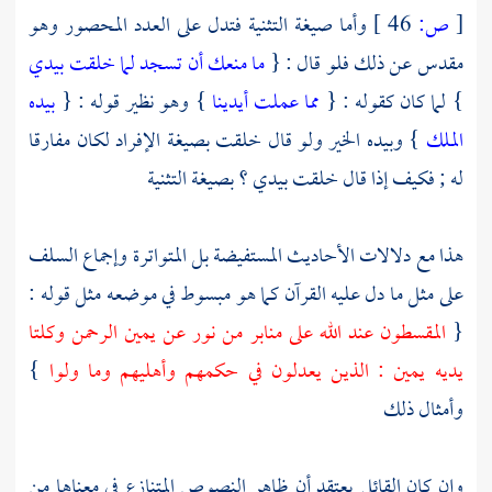
[
ص:
46 ]
وأما صيغة التثنية فتدل على العدد المحصور وهو
مقدس عن ذلك فلو قال : {
ما منعك أن تسجد لما خلقت بيدي
} لما كان كقوله : {
مما عملت أيدينا
} وهو نظير قوله : {
بيده
الملك
} وبيده الخير ولو قال خلقت بصيغة الإفراد لكان مفارقا
له ; فكيف إذا قال خلقت بيدي ؟ بصيغة التثنية
هذا مع دلالات الأحاديث المستفيضة بل المتواترة وإجماع
السلف
على مثل ما دل عليه القرآن كما هو مبسوط في موضعه مثل قوله :
{
المقسطون عند الله على منابر من نور عن يمين الرحمن وكلتا
يديه يمين : الذين يعدلون في حكمهم وأهليهم وما ولوا
}
وأمثال ذلك
وإن كان القائل يعتقد أن ظاهر النصوص المتنازع في معناها من