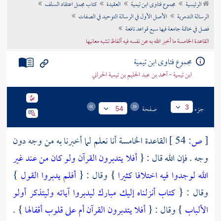
الرئيسية
مجموع فتاوى ابن تيمية
العقيدة
كتاب مجمل اعتقاد السلف
تراجم الأعلام
الرسالة التدمرية
الأصل الأول في الرسالة التوحيد في الصفات
فصل في خاتمة جامعة فيها سبع قواعد نافعة
القاعدة الخامسة ما أخبر الله به عن نفسه فيه ألفاظ تشبه معانيها
مجموع فتاوى ابن تيمية
ابن تيمية - أحمد بن عبد الحليم بن تيمية الحراني
جزء
صفحة
3
54
[
ص:
54 ]
القاعدة الخامسة أنا نعلم لما أخبرنا به من وجه دون
وجه . فإن الله قال : {
أفلا يتدبرون القرآن ولو كان من عند غير
الله لوجدوا فيه اختلافا كثيرا
} وقال : {
أفلم يدبروا القول
}
وقال : {
كتاب أنزلناه إليك مبارك ليدبروا آياته وليتذكر أولو
الألباب
} وقال : {
أفلا يتدبرون القرآن أم على قلوب أقفالها
} .