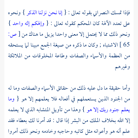
فإذا تمسك النصراني بقوله تعالى : {
إنا نحن نزلنا الذكر
} ونحوه
على تعدد الآلهة كان المحكم كقوله تعالى : {
وإلهكم إله واحد
}
ونحو ذلك مما لا يحتمل إلا معنى واحدا يزيل ما هناك من
[
ص:
65 ]
الاشتباه ; وكان ما ذكره من صيغة الجمع مبينا لما يستحقه
من العظمة والأسماء والصفات وطاعة المخلوقات من الملائكة
وغيرهم
وأما حقيقة ما دل عليه ذلك من حقائق الأسماء والصفات وما له
من الجنود الذين يستعملهم في أفعاله فلا يعلمهم إلا هو {
وما
يعلم جنود ربك إلا هو
} وهذا من تأويل المتشابه الذي لا يعلمه
إلا الله بخلاف الملك من البشر إذا قال : قد أمرنا لك بعطاء فقد
علم أنه هو وأعوانه مثل كاتبه وحاجبه وخادمه ونحو ذلك أمروا