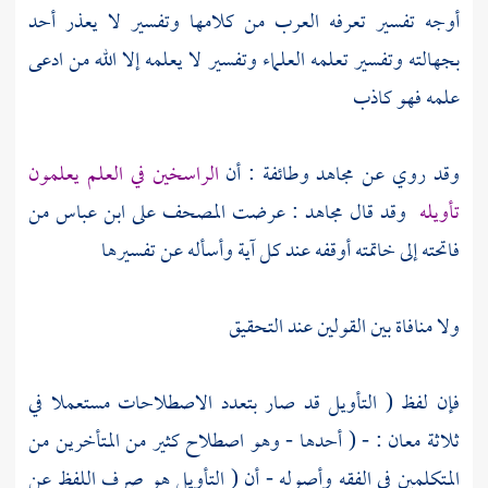
أوجه تفسير تعرفه
العرب
من كلامها وتفسير لا يعذر أحد
بجهالته وتفسير تعلمه العلماء وتفسير لا يعلمه إلا الله من ادعى
علمه فهو كاذب
وقد روي عن
مجاهد
وطائفة : أن
الراسخين في العلم يعلمون
تأويله
وقد قال
مجاهد
: عرضت المصحف على
ابن عباس
من
فاتحته إلى خاتمته أوقفه عند كل آية وأسأله عن تفسيرها
ولا منافاة بين القولين عند التحقيق
فإن لفظ ( التأويل قد صار بتعدد الاصطلاحات مستعملا في
ثلاثة معان : - ( أحدها - وهو اصطلاح كثير من المتأخرين من
المتكلمين في الفقه وأصوله - أن ( التأويل هو صرف اللفظ عن