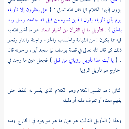
[
ص:
56 ]
( الثالث من
معاني التأويل
: هو الحقيقة التي
يؤول إليها الكلام كما قال الله تعالى : {
هل ينظرون إلا تأويله
يوم يأتي تأويله يقول الذين نسوه من قبل قد جاءت رسل ربنا
بالحق
} .
فتأويل ما في القرآن من أخبار المعاد
هو ما أخبر الله به
فيه مما يكون : من القيامة والحساب والجزاء والجنة والنار ونحو
ذلك كما قال الله تعالى في قصة
يوسف
لما سجد أبواه وإخوته قال
: {
يا أبت هذا تأويل رؤياي من قبل
} فجعل عين ما وجد في
الخارج هو تأويل الرؤيا
الثاني : هو تفسير الكلام وهو الكلام الذي يفسر به اللفظ حتى
يفهم معناه أو تعرف علته أو دليله
وهذا ( التأويل الثالث هو عين ما هو موجود في الخارج ومنه