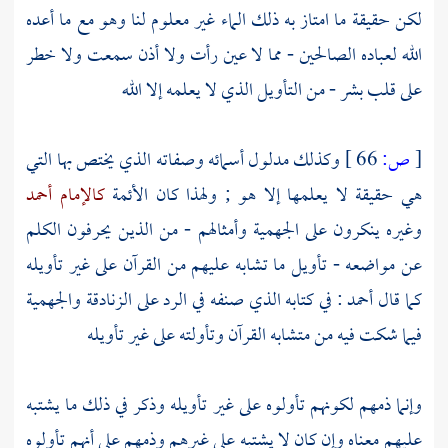
لكن حقيقة ما امتاز به ذلك الماء غير معلوم لنا وهو مع ما أعده
الله لعباده الصالحين - مما لا عين رأت ولا أذن سمعت ولا خطر
على قلب بشر - من التأويل الذي لا يعلمه إلا الله
[
ص:
66 ]
وكذلك مدلول أسمائه وصفاته الذي يختص بها التي
هي حقيقة لا يعلمها إلا هو ; ولهذا كان الأئمة
كالإمام أحمد
وغيره ينكرون على
الجهمية
وأمثالهم - من الذين يحرفون الكلم
عن مواضعه - تأويل ما تشابه عليهم من القرآن على غير تأويله
كما قال
أحمد
: في كتابه الذي صنفه في الرد على
الزنادقة
والجهمية
فيما شكت فيه من متشابه القرآن وتأولته على غير تأويله
وإنما ذمهم لكونهم تأولوه على غير تأويله وذكر في ذلك ما يشتبه
عليهم معناه وإن كان لا يشتبه على غيرهم وذمهم على أنهم تأولوه