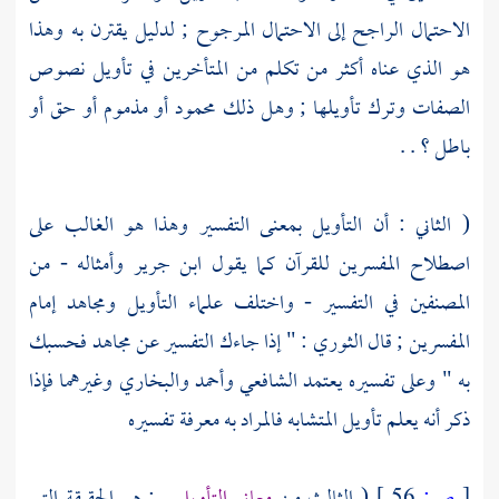
الاحتمال الراجح إلى الاحتمال المرجوح ; لدليل يقترن به وهذا
هو الذي عناه أكثر من تكلم من المتأخرين في تأويل نصوص
الصفات وترك تأويلها ; وهل ذلك محمود أو مذموم أو حق أو
باطل ؟ . .
( الثاني : أن التأويل بمعنى التفسير وهذا هو الغالب على
اصطلاح المفسرين للقرآن كما يقول
ابن جرير
وأمثاله - من
المصنفين في التفسير - واختلف علماء التأويل
ومجاهد
إمام
المفسرين ; قال
الثوري
: " إذا جاءك التفسير عن
مجاهد
فحسبك
به " وعلى تفسيره يعتمد
الشافعي
وأحمد
والبخاري
وغيرهما فإذا
ذكر أنه يعلم تأويل المتشابه فالمراد به معرفة تفسيره