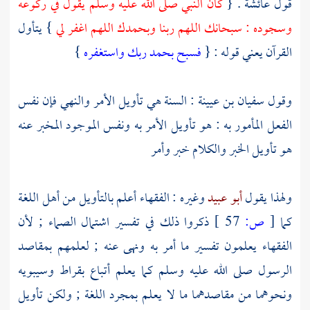
قول
عائشة
. {
كان النبي صلى الله عليه وسلم يقول في ركوعه
وسجوده : سبحانك اللهم ربنا وبحمدك اللهم اغفر لي
} يتأول
القرآن يعني قوله : {
فسبح بحمد ربك واستغفره
}
وقول
سفيان بن عيينة
: السنة هي تأويل الأمر والنهي فإن نفس
الفعل المأمور به : هو تأويل الأمر به ونفس الموجود المخبر عنه
هو تأويل الخبر والكلام خبر وأمر
ولهذا يقول
أبو عبيد
وغيره : الفقهاء أعلم بالتأويل من أهل اللغة
كما
[
ص:
57 ]
ذكروا ذلك في تفسير اشتمال الصماء ; لأن
الفقهاء يعلمون تفسير ما أمر به ونهى عنه ; لعلمهم بمقاصد
الرسول صلى الله عليه وسلم كما يعلم أتباع
بقراط
وسيبويه
ونحوهما من مقاصدهما ما لا يعلم بمجرد اللغة ; ولكن تأويل