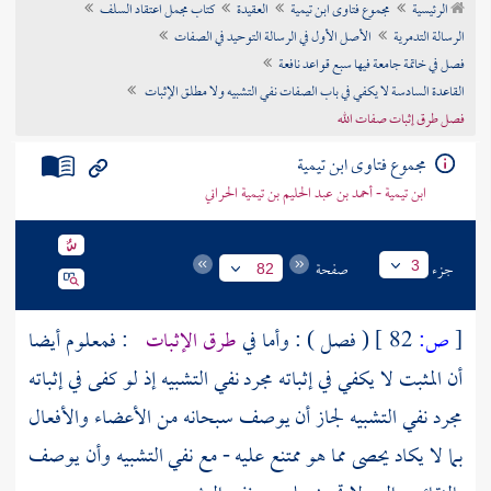
الرئيسية
مجموع فتاوى ابن تيمية
العقيدة
كتاب مجمل اعتقاد السلف
تراجم الأعلام
الرسالة التدمرية
الأصل الأول في الرسالة التوحيد في الصفات
فصل في خاتمة جامعة فيها سبع قواعد نافعة
القاعدة السادسة لا يكفي في باب الصفات نفي التشبيه ولا مطلق الإثبات
فصل طرق إثبات صفات الله
مجموع فتاوى ابن تيمية
ابن تيمية - أحمد بن عبد الحليم بن تيمية الحراني
جزء
صفحة
3
82
[
ص:
82 ]
( فصل ) : وأما في
طرق الإثبات
: فمعلوم أيضا
أن المثبت لا يكفي في إثباته مجرد نفي التشبيه إذ لو كفى في إثباته
مجرد نفي التشبيه لجاز أن يوصف سبحانه من الأعضاء والأفعال
بما لا يكاد يحصى مما هو ممتنع عليه - مع نفي التشبيه وأن يوصف