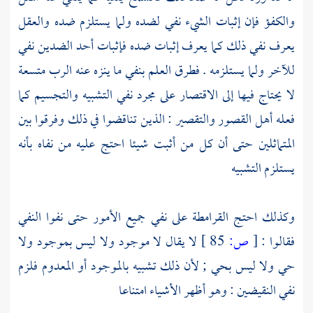
والكفؤ فإن إثبات الشيء نفي لضده ولما يستلزم ضده والعقل
يعرف نفي ذلك كما يعرف إثبات ضده فإثبات أحد الضدين نفي
للآخر ولما يستلزمه . فطرق العلم بنفي ما ينزه عنه الرب متسعة
لا يحتاج فيها إلى الاقتصار على مجرد نفي التشبيه والتجسيم كما
فعله أهل القصور والتقصير : الذين تناقضوا في ذلك وفرقوا بين
المتماثلين حتى أن كل من أثبت شيئا احتج عليه من نفاه بأنه
يستلزم التشبيه
وكذلك احتج
القرامطة
على نفي جميع الأمور حتى نفوا النفي
فقالوا :
[
ص:
85 ]
لا يقال لا موجود ولا ليس بموجود ولا
حي ولا ليس بحي ; لأن ذلك تشبيه بالموجود أو المعدوم فلزم
نفي النقيضين : وهو أظهر الأشياء امتناعا