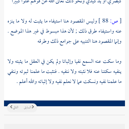
كبصري أو يد كيدي ونحو ذلك تعالى الله عن قولهم علوا كبيرا
[
ص:
88 ]
وليس المقصود هنا استيفاء ما يثبت له ولا ما ينزه
عنه واستيفاء طرق ذلك ; لأن هذا مبسوط في غير هذا الموضع .
وإنما المقصود هنا التنبيه على جوامع ذلك وطرقه
وما سكت عنه السمع نفيا وإثباتا ولم يكن في العقل ما يثبته ولا
ينفيه سكتنا عنه فلا نثبته ولا ننفيه . فنثبت ما علمنا ثبوته وننفي
ما علمنا نفيه ونسكت عما لا نعلم نفيه ولا إثباته والله أعلم .
السابق
التالي