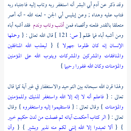
وقد ذكر عن
آدم
أبي البشر أنه استغفر ربه وتاب إليه فاجتباه ربه
فتاب عليه وهداه ; وعن إبليس أبي الجن - لعنه الله - أنه أصر
متعلقا بالقدر فلعنه وأقصاه فمن
أذنب وتاب وندم
فقد أشبه أباه
ومن أشبه أباه فما ظلم
[
ص:
121 ]
قال الله تعالى : {
وحملها
الإنسان إنه كان ظلوما جهولا
} {
ليعذب الله المنافقين
والمنافقات والمشركين والمشركات ويتوب الله على المؤمنين
والمؤمنات وكان الله غفورا رحيما
}
ولهذا قرن الله سبحانه بين التوحيد والاستغفار في غير آية كما قال
تعالى : {
فاعلم أنه لا إله إلا الله واستغفر لذنبك وللمؤمنين
والمؤمنات
} وقال تعالى : {
فاستقيموا إليه واستغفروه
} وقال
تعالى : {
الر كتاب أحكمت آياته ثم فصلت من لدن حكيم خبير
} {
ألا تعبدوا إلا الله إنني لكم منه نذير وبشير
} {
وأن