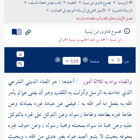
الرئيسية
مجموع فتاوى ابن تيمية
العقيدة
كتاب مجمل اعتقاد السلف
تراجم الأعلام
الرسالة التدمرية
الأصل الثاني في الرسالة التوحيد في العبادات
فصل الإيمان بخلق الله وأمره بقضائه وشرعه
مجموع فتاوى ابن تيمية
ابن تيمية - أحمد بن عبد الحليم بن تيمية الحراني
جزء
صفحة
3
119
والفناء يراد به ثلاثة أمور
: أحدها : هو الفناء الديني الشرعي
الذي جاءت به الرسل وأنزلت به الكتب وهو أن يفنى عما لم يأمر
الله به بفعل ما أمر الله به : فيفنى عن عبادة غيره بعبادته وعن
طاعة غيره بطاعته وطاعة رسوله وعن التوكل على غيره بالتوكل
عليه وعن محبة ما سواه بمحبته ومحبة رسوله ; وعن خوف غيره
بخوفه بحيث لا يتبع العبد هواه بغير هدى من الله ، وبحيث