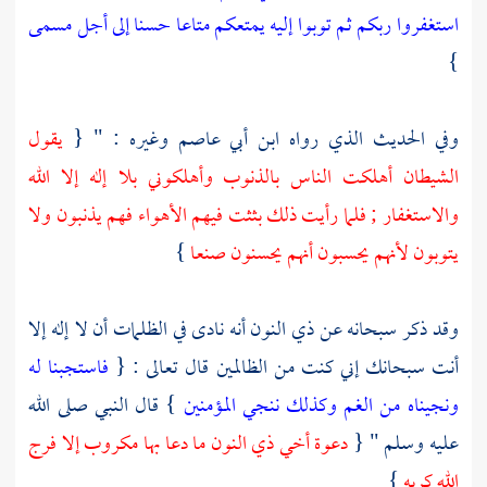
استغفروا ربكم ثم توبوا إليه يمتعكم متاعا حسنا إلى أجل مسمى
}
وفي الحديث الذي رواه
ابن أبي عاصم
وغيره : " {
يقول
الشيطان أهلكت الناس بالذنوب وأهلكوني بلا إله إلا الله
والاستغفار ; فلما رأيت ذلك بثثت فيهم الأهواء فهم يذنبون ولا
يتوبون لأنهم يحسبون أنهم يحسنون صنعا
}
وقد ذكر سبحانه عن
ذي النون
أنه نادى في الظلمات أن لا إله إلا
أنت سبحانك إني كنت من الظالمين قال تعالى : {
فاستجبنا له
ونجيناه من الغم وكذلك ننجي المؤمنين
} قال النبي صلى الله
عليه وسلم " {
دعوة أخي
ذي النون
ما دعا بها مكروب إلا فرج
الله كربه
}