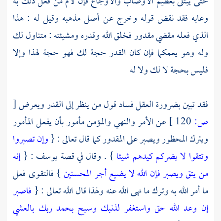
حتى يبتلى بعظيم الأوصاب والأوجاع فإن لام من فعل ذلك به
وعابه فقد نقض قوله وخرج عن أصل مذهبه وقيل له : هذا
الذي فعله مقضي مقدور فخلق الله وقدره ومشيئته : متناول لك
وله وهو يعمكما فإن كان القدر حجة لك فهو حجة لهذا وإلا
فليس بحجة لا لك ولا له
فقد تبين بضرورة العقل فساد قول من ينظر إلى القدر ويعرض
[
ص:
120 ]
عن الأمر والنهي والمؤمن مأمور بأن يفعل المأمور
ويترك المحظور ويصبر على المقدور كما قال تعالى : {
وإن تصبروا
وتتقوا لا يضركم كيدهم شيئا
} . وقال في قصة
يوسف
: {
إنه
من يتق ويصبر فإن الله لا يضيع أجر المحسنين
} فالتقوى فعل
ما أمر الله به وترك ما نهى الله عنه ولهذا قال الله تعالى : {
فاصبر
إن وعد الله حق واستغفر لذنبك وسبح بحمد ربك بالعشي