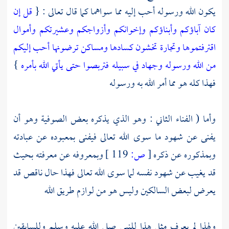
يكون الله ورسوله أحب إليه مما سواهما كما قال تعالى : {
قل إن
كان آباؤكم وأبناؤكم وإخوانكم وأزواجكم وعشيرتكم وأموال
اقترفتموها وتجارة تخشون كسادها ومساكن ترضونها أحب إليكم
من الله ورسوله وجهاد في سبيله فتربصوا حتى يأتي الله بأمره
}
فهذا كله هو مما أمر الله به ورسوله
وأما ( الفناء الثاني : وهو الذي يذكره بعض
الصوفية
وهو أن
يفنى عن شهود ما سوى الله تعالى فيفنى بمعبوده عن عبادته
وبمذكوره عن ذكره
[
ص:
119 ]
وبمعروفه عن معرفته بحيث
قد يغيب عن شهود نفسه لما سوى الله تعالى فهذا حال ناقص قد
يعرض لبعض السالكين وليس هو من لوازم طريق الله
ولهذا لم يعرف مثل هذا للنبي صلى الله عليه وسلم وللسابقين