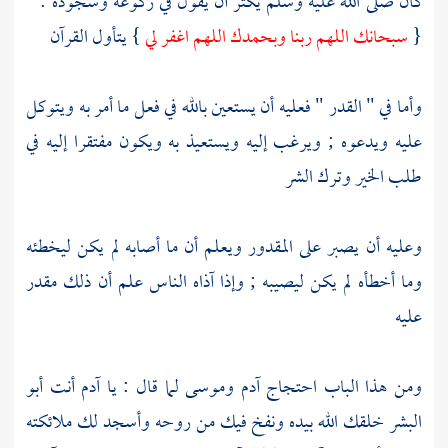
كان صلى الله عليه وسلم يكثر أن يقول في ركوعه وسجوده : "
{
سبحانك اللهم ربنا وبحمدك اللهم اغفر لي
} يتأول القرآن
وأما في " القدر " فعليه أن يستعين بالله في فعل ما أمر به ويتوكل
عليه ويدعوه ; ويرغب إليه ويستعيذ به ويكون مفتقرا إليه في
طلب الخير وترك الشر
وعليه أن يصبر على المقدور ويعلم أن ما أصابه لم يكن ليخطئه
وما أخطأه لم يكن ليصيبه ; وإذا آذاه الناس علم أن ذلك مقدر
عليه
ومن هذا الباب احتجاج
آدم
وموسى
لما قال : يا
آدم
أنت أبو
البشر خلقك الله بيده ونفخ فيك من روحه وأسجد لك ملائكته