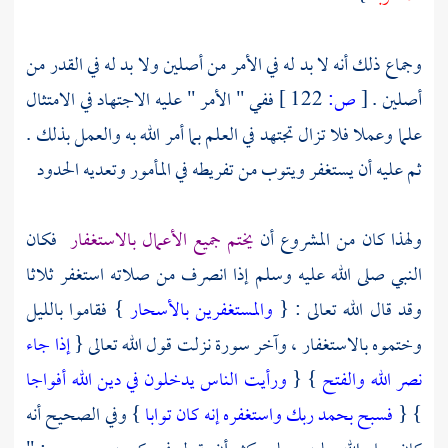
وجماع ذلك أنه لا بد له في الأمر من أصلين ولا بد له في القدر من
أصلين .
[
ص:
122 ]
ففي " الأمر " عليه الاجتهاد في الامتثال
علما وعملا فلا تزال تجتهد في العلم بما أمر الله به والعمل بذلك .
ثم عليه أن يستغفر ويتوب من تفريطه في المأمور وتعديه الحدود
ولهذا كان من المشروع أن
يختم جميع الأعمال بالاستغفار
فكان
النبي صلى الله عليه وسلم إذا انصرف من صلاته استغفر ثلاثا
وقد قال الله تعالى : {
والمستغفرين بالأسحار
} فقاموا بالليل
وختموه بالاستغفار ، وآخر سورة نزلت قول الله تعالى {
إذا جاء
نصر الله والفتح
} {
ورأيت الناس يدخلون في دين الله أفواجا
} {
فسبح بحمد ربك واستغفره إنه كان توابا
} وفي الصحيح أنه