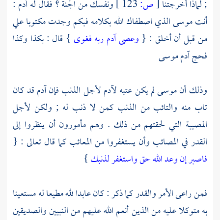
; لماذا أخرجتنا
[
ص:
123 ]
ونفسك من الجنة ؟ فقال له
آدم
:
أنت
موسى
الذي اصطفاك الله بكلامه فبكم وجدت مكتوبا علي
من قبل أن أخلق : {
وعصى آدم ربه فغوى
} قال : بكذا وكذا
فحج
آدم
موسى
وذلك أن
موسى
لم يكن عتبه
لآدم
لأجل الذنب فإن
آدم
قد كان
تاب منه والتائب من الذنب كمن لا ذنب له ; ولكن لأجل
المصيبة التي لحقتهم من ذلك . وهم مأمورون أن ينظروا إلى
القدر في المصائب وأن يستغفروا من المعائب كما قال تعالى : {
فاصبر إن وعد الله حق واستغفر لذنبك
}
فمن راعى الأمر والقدر كما ذكر : كان عابدا لله مطيعا له مستعينا
به متوكلا عليه من الذين أنعم الله عليهم من النبيين والصديقين