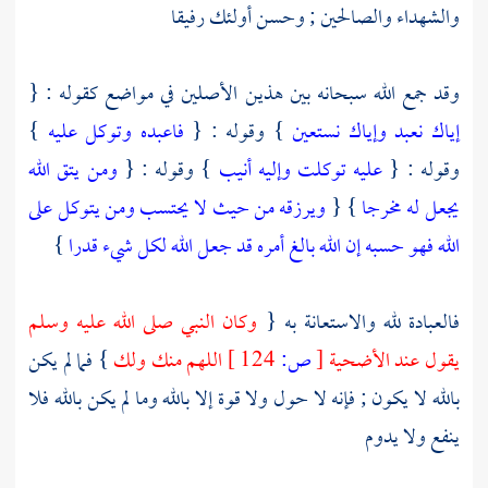
والشهداء والصالحين ; وحسن أولئك رفيقا
وقد جمع الله سبحانه بين هذين الأصلين في مواضع كقوله : {
إياك نعبد وإياك نستعين
} وقوله : {
فاعبده وتوكل عليه
}
وقوله : {
عليه توكلت وإليه أنيب
} وقوله : {
ومن يتق الله
يجعل له مخرجا
} {
ويرزقه من حيث لا يحتسب ومن يتوكل على
الله فهو حسبه إن الله بالغ أمره قد جعل الله لكل شيء قدرا
}
فالعبادة لله والاستعانة به {
وكان النبي صلى الله عليه وسلم
يقول عند الأضحية
[
ص:
124 ]
اللهم منك ولك
} فما لم يكن
بالله لا يكون ; فإنه لا حول ولا قوة إلا بالله وما لم يكن بالله فلا
ينفع ولا يدوم