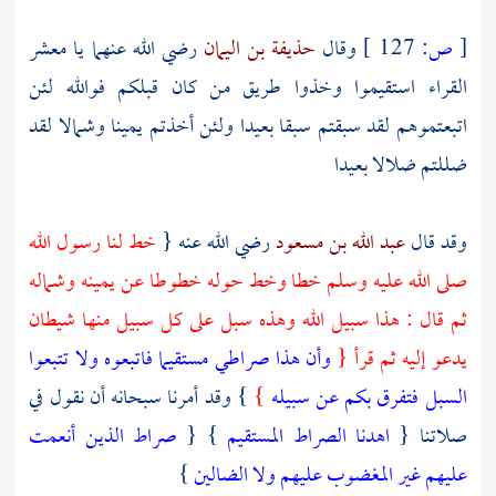
[
ص:
127 ]
وقال
حذيفة بن اليمان
رضي الله عنهما يا معشر
القراء استقيموا وخذوا طريق من كان قبلكم فوالله لئن
اتبعتموهم لقد سبقتم سبقا بعيدا ولئن أخذتم يمينا وشمالا لقد
ضللتم ضلالا بعيدا
وقد قال
عبد الله بن مسعود
رضي الله عنه {
خط لنا رسول الله
صلى الله عليه وسلم خطا وخط حوله خطوطا عن يمينه وشماله
ثم قال : هذا سبيل الله وهذه سبل على كل سبيل منها شيطان
يدعو إليه ثم قرأ {
وأن هذا صراطي مستقيما فاتبعوه ولا تتبعوا
السبل فتفرق بكم عن سبيله
}
} وقد أمرنا سبحانه أن نقول في
صلاتنا {
اهدنا الصراط المستقيم
} {
صراط الذين أنعمت
عليهم غير المغضوب عليهم ولا الضالين
}