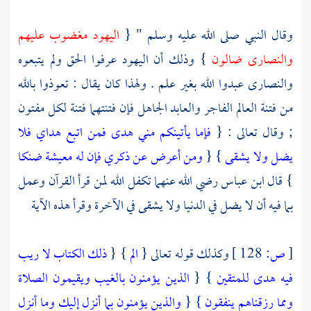
وقال النبي صلى الله عليه وسلم " {
اليهود
مغضوب عليهم
والنصارى
ضالون
} وذلك أن
اليهود
عرفوا الحق ولم يتبعوه
والنصارى
عبدوا الله بغير علم . ولهذا كان يقال : تعوذوا بالله
من فتنة العالم الفاجر والعابد الجاهل فإن فتنتهما فتنة لكل مفتون
; وقال تعالى : {
فإما يأتينكم مني هدى فمن اتبع هداي فلا
يضل ولا يشقى
} {
ومن أعرض عن ذكري فإن له معيشة ضنكا
} قال
ابن عباس
رضي الله عنهما تكفل الله لمن قرأ القرآن وعمل
بما فيه أن لا يضل في الدنيا ولا يشقى في الآخرة وقرأ هذه الآية
[
ص:
128 ]
وكذلك قوله تعالى {
الم
} {
ذلك الكتاب لا ريب
فيه هدى للمتقين
} {
الذين يؤمنون بالغيب ويقيمون الصلاة
ومما رزقناهم ينفقون
} {
والذين يؤمنون بما أنزل إليك وما أنزل