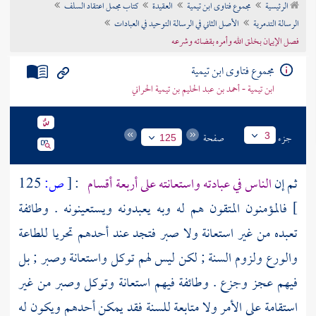
الرئيسية
مجموع فتاوى ابن تيمية
العقيدة
كتاب مجمل اعتقاد السلف
تراجم الأعلام
الرسالة التدمرية
الأصل الثاني في الرسالة التوحيد في العبادات
فصل الإيمان بخلق الله وأمره بقضائه وشرعه
مجموع فتاوى ابن تيمية
ابن تيمية - أحمد بن عبد الحليم بن تيمية الحراني
جزء
صفحة
3
125
ثم إن
الناس في عبادته واستعانته على أربعة أقسام
:
[
ص:
125
]
فالمؤمنون المتقون هم له وبه يعبدونه ويستعينونه . وطائفة
تعبده من غير استعانة ولا صبر فتجد عند أحدهم تحريا للطاعة
والورع ولزوم السنة ; لكن ليس لهم توكل واستعانة وصبر ; بل
فيهم عجز وجزع . وطائفة فيهم استعانة وتوكل وصبر من غير
استقامة على الأمر ولا متابعة للسنة فقد يمكن أحدهم ويكون له