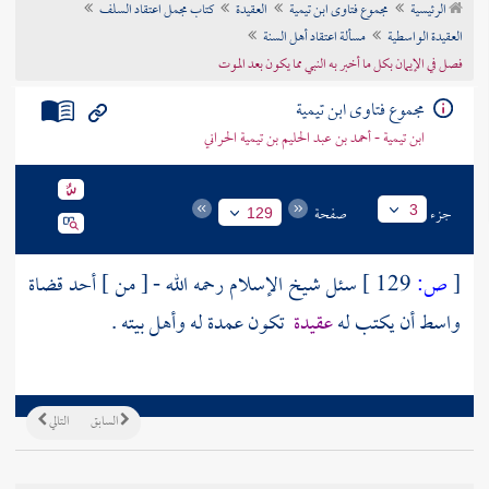
الرئيسية
مجموع فتاوى ابن تيمية
العقيدة
كتاب مجمل اعتقاد السلف
تراجم الأعلام
العقيدة الواسطية
مسألة اعتقاد أهل السنة
فصل في الإيمان بكل ما أخبر به النبي مما يكون بعد الموت
مجموع فتاوى ابن تيمية
ابن تيمية - أحمد بن عبد الحليم بن تيمية الحراني
جزء
صفحة
3
129
[
ص:
129 ]
سئل شيخ الإسلام رحمه الله - [ من ] أحد قضاة
واسط
أن يكتب له
عقيدة
تكون عمدة له وأهل بيته .
السابق
التالي