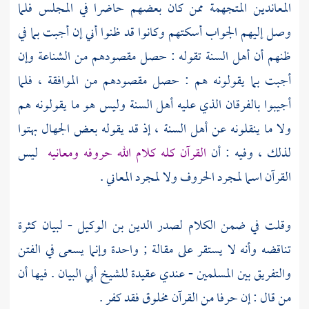
المعاندين
المتجهمة
ممن كان بعضهم حاضرا في المجلس فلما
وصل إليهم الجواب أسكتهم وكانوا قد ظنوا أني إن أجبت بما في
ظنهم أن
أهل السنة
تقوله : حصل مقصودهم من الشناعة وإن
أجبت بما يقولونه هم : حصل مقصودهم من الموافقة ، فلما
أجيبوا بالفرقان الذي عليه
أهل السنة
وليس هو ما يقولونه هم
ولا ما ينقلونه عن
أهل السنة
، إذ قد يقوله بعض الجهال بهتوا
لذلك ، وفيه : أن
القرآن كله كلام الله حروفه ومعانيه
ليس
القرآن اسما لمجرد الحروف ولا لمجرد المعاني .
وقلت في ضمن الكلام
لصدر الدين بن الوكيل
- لبيان كثرة
تناقضه وأنه لا يستقر على مقالة ; واحدة وإنما يسعى في الفتن
والتفريق بين المسلمين - عندي عقيدة
للشيخ أبي البيان
. فيها أن
من قال : إن حرفا من القرآن مخلوق فقد كفر .