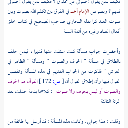
فكيف بمن يقول : صوتي غير مخلوق ؟ فكيف بمن يقول : صوتي
قديم ؟ ونصوص
الإمام أحمد
في الفرق بين تكلم الله بصوت وبين
صوت العبد كما نقله
البخاري
صاحب الصحيح في كتاب خلق
أفعال العباد وغيره من أئمة السنة
وأحضرت جواب مسألة كنت سئلت عنها قديما ، فيمن حلف
بالطلاق في مسألة " الحرف والصوت " ومسألة " الظاهر في
العرش " فذكرت من الجواب القديم في هذه المسألة وتفصيل
القول فيها وأن إطلاق القول أن
[
ص:
172 ]
القرآن هو الحرف
والصوت أو ليس بحرف ولا صوت
: كلاهما بدعة حدثت بعد
المائة الثالثة
وقلت : هذا جوابي . وكانت هذه المسألة : قد أرسل بها طائفة من