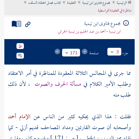
الرئيسية
مجموع فتاوى ابن تيمية
العقيدة
كتاب مجمل اعتقاد السلف
تراجم الأعلام
مناظرة في العقيدة الواسطية
مجموع فتاوى ابن تيمية
ابن تيمية - أحمد بن عبد الحليم بن تيمية الحراني
جزء
صفحة
3
171
مما جرى في المجالس الثلاثة المعقودة للمناظرة في أمر الاعتقاد
وطلب الأمير الكلام في
مسألة الحرف والصوت
، لأن ذلك
طلب منه
فقلت : هذا الذي يحكيه كثير من الناس عن
الإمام أحمد
وأصحابه أن صوت القارئين ومداد المصاحف قديم أزلي - كما
نقله
مجد الدين بن الخطيب
[
ص:
171 ]
وغيره - كذب مفترى