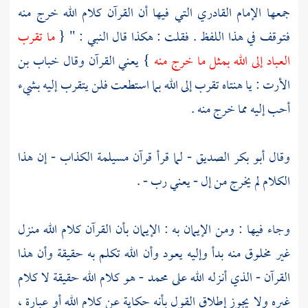
جمعها
الإمام القادري
التي فيها أن القرآن كلام الله خرج منه
فتوقف في هذا اللفظ . فقلت : هكذا قال النبي : " {
ما تقرب
العباد إلى الله بمثل ما خرج منه
} يعني القرآن وقال
خباب بن
الأرت
: يا هنتاه تقرب إلى الله بما استطعت فلن يتقرب إليه بشيء
أحب إليه مما خرج منه .
وقال
أبو بكر الصديق
- لما قرأ قرآن
مسيلمة الكذاب
- إن هذا
الكلام لم يخرج من إل - يعني رب - .
وجاء فيها : ومن الإيمان به : الإيمان بأن القرآن كلام الله منزل
غير مخلوق منه بدأ وإليه يعود وأن الله تكلم به حقيقة وأن هذا
القرآن - الذي أنزله الله على
محمد
- هو كلام الله حقيقة لا كلام
غيره ولا يجوز إطلاق القول بأنه حكاية عن كلام الله أو عبارة ،