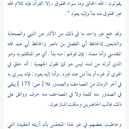
يقولون : الله الخالق وما سواه مخلوق ، إلا القرآن فإنه كلام الله
غير مخلوق منه بدأ وإليه يعود " .
وقد جمع غير واحد ما في ذلك من الآثار عن النبي
والصحابة
والتابعين
كالحافظ أبي الفضل بن ناصر
والحافظ أبي عبد الله
المقدسي
وأما معناه : فإن قولهم : منه بدأ . أي هو المتكلم به وهو
الذي أنزله من لدنه ليس هو كما تقول
الجهمية
: أنه خلق في
الهوى أو غيره أو بدأ من عند غيره . وأما إليه يعود : فإنه يسري به
في آخر الزمان من المصاحف والصدور فلا
[
ص:
175 ]
يبقى
في الصدور منه كلمة ولا في المصاحف منه حرف ووافق على
ذلك غالب الحاضرين وسكت المنازعون .
وخاطبت بعضهم في غير هذا المجلس بأن أريته العقيدة التي