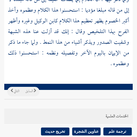
إلى من قاله مبلغا مؤديا : استحسنوا هذا الكلام وعظموه وأخذ
أكبر الخصوم يظهر تعظيم هذا الكلام
كابن الوكيل
وغيره وأظهر
الفرح بهذا التلخيص وقال : إنك قد أزلت عنا هذه الشبهة
وشفيت الصدور ويذكر أشياء من هذا النمط . ولما جاء ما ذكر
من الإيمان باليوم الآخر وتفصيله ونظمه : استحسنوا ذلك
وعظموه .
السابق
التالي
الخدمات العلمية
ترجمة علم
عناوين الشجرة
تخريج حديث