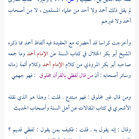
لم يقل ذلك
أحمد
ولا أحد من علماء المسلمين ، لا من أصحاب
أحمد
ولا غيرهم
وأخرجت كراسا قد أحضرته مع العقيدة فيه ألفاظ
أحمد
مما ذكره
الشيخ أبو بكر الخلال
في كتاب السنة عن
الإمام أحمد
وما جمعه
صاحبه
أبو بكر المروذي
من كلام
الإمام أحمد
وكلام أئمة زمانه
وسائر أصحابه : أن
من قال لفظي بالقرآن مخلوق
: فهو جهمي
ومن قال غير مخلوق : فهو مبتدع . قلت : وهذا هو الذي نقله
الأشعري
في كتاب المقالات عن
أهل السنة
وأصحاب الحديث
وقال : إنه يقول به . قلت : فكيف بمن يقول : لفظي قديم ؟