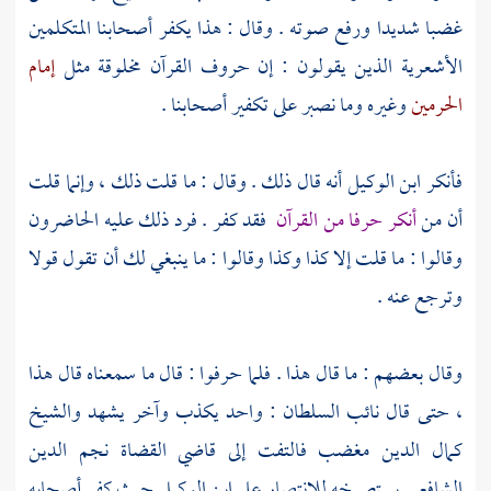
غضبا شديدا ورفع صوته . وقال : هذا يكفر أصحابنا المتكلمين
الأشعرية
الذين يقولون : إن حروف القرآن مخلوقة مثل
إمام
الحرمين
وغيره وما نصبر على تكفير أصحابنا .
فأنكر
ابن الوكيل
أنه قال ذلك . وقال : ما قلت ذلك ، وإنما قلت
أن من
أنكر حرفا من القرآن
فقد كفر . فرد ذلك عليه الحاضرون
وقالوا : ما قلت إلا كذا وكذا وقالوا : ما ينبغي لك أن تقول قولا
وترجع عنه .
وقال بعضهم : ما قال هذا . فلما حرفوا : قال ما سمعناه قال هذا
، حتى قال نائب السلطان : واحد يكذب وآخر يشهد والشيخ
كمال الدين
مغضب فالتفت إلى قاضي القضاة
نجم الدين
الشافعي
يستصرخه للانتصار على
ابن الوكيل
حيث كفر أصحابه