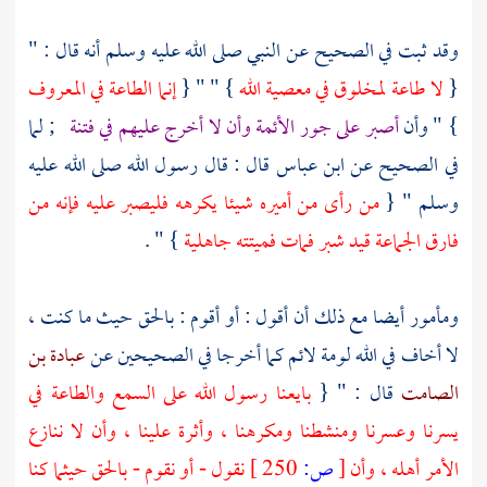
وقد ثبت في الصحيح عن النبي صلى الله عليه وسلم أنه قال : "
{
لا طاعة لمخلوق في معصية الله
} " " {
إنما الطاعة في المعروف
} " وأن
أصبر على جور الأئمة وأن لا أخرج عليهم في فتنة
; لما
في الصحيح عن
ابن عباس
قال : قال رسول الله صلى الله عليه
وسلم " {
من رأى من أميره شيئا يكرهه فليصبر عليه فإنه من
فارق الجماعة قيد شبر فمات فميتته جاهلية
} " .
ومأمور أيضا مع ذلك أن أقول : أو أقوم : بالحق حيث ما كنت ،
لا أخاف في الله لومة لائم كما أخرجا في الصحيحين عن
عبادة بن
الصامت
قال : " {
بايعنا رسول الله على السمع والطاعة في
يسرنا وعسرنا ومنشطنا ومكرهنا ، وأثرة علينا ، وأن لا ننازع
الأمر أهله ، وأن
[
ص:
250 ]
نقول - أو نقوم - بالحق حيثما كنا