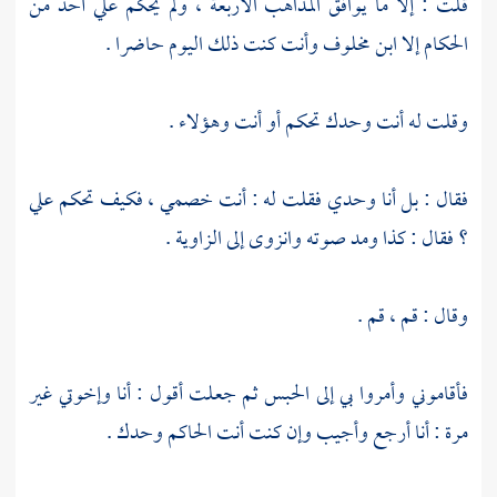
قلت : إلا ما يوافق المذاهب الأربعة ، ولم يحكم علي أحد من
الحكام إلا
ابن مخلوف
وأنت كنت ذلك اليوم حاضرا .
وقلت له أنت وحدك تحكم أو أنت وهؤلاء .
فقال : بل أنا وحدي فقلت له : أنت خصمي ، فكيف تحكم علي
؟ فقال : كذا ومد صوته وانزوى إلى الزاوية .
وقال : قم ، قم .
فأقاموني وأمروا بي إلى الحبس ثم جعلت أقول : أنا وإخوتي غير
مرة : أنا أرجع وأجيب وإن كنت أنت الحاكم وحدك .