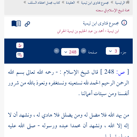
الرئيسية
مجموع فتاوى ابن تيمية
العقيدة
كتاب مجمل اعتقاد السلف
تراجم الأعلام
محنة شيخ الإسلام في سجنه
مجموع فتاوى ابن تيمية
ابن تيمية - أحمد بن عبد الحليم بن تيمية الحراني
جزء
صفحة
3
248
[
ص:
248 ]
قال شيخ الإسلام : - رحمه الله تعالى بسم الله
الرحمن الرحيم الحمد لله نستعينه ونستغفره ونعوذ بالله من شرور
أنفسنا ومن سيئات أعمالنا .
من يهد الله فلا مضل له ومن يضلل فلا هادي له ، ونشهد أن لا
إله إلا الله ، ونشهد أن
محمدا
عبده ورسوله - صلى الله عليه
وسلم تسليما .