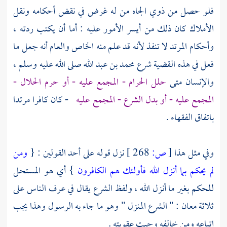
فلو حصل من ذوي الجاه من له غرض في نقض أحكامه ونقل
الأملاك كان ذلك من أيسر الأمور عليه : أما أن يكتب ردته ،
وأحكام المرتد لا تنفذ لأنه قد علم منه الخاص والعام أنه جعل ما
فعل في هذه القضية شرع
محمد بن عبد الله صلى الله عليه وسلم
،
والإنسان متى
حلل الحرام - المجمع عليه - أو حرم الحلال -
المجمع عليه - أو بدل الشرع - المجمع عليه
- كان كافرا مرتدا
باتفاق الفقهاء .
وفي مثل هذا
[
ص:
268 ]
نزل قوله على أحد القولين : {
ومن
لم يحكم بما أنزل الله فأولئك هم الكافرون
} أي هو المستحل
للحكم بغير ما أنزل الله ، ولفظ الشرع يقال في عرف الناس على
ثلاثة معان : " الشرع المنزل " وهو ما جاء به الرسول وهذا يجب
اتباعه ومن خالفه وجبت عقوبته .