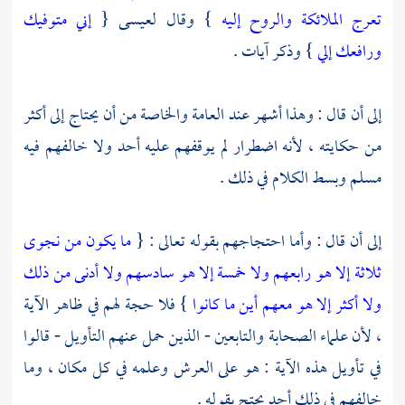
تعرج الملائكة والروح إليه
} وقال
لعيسى
{
إني متوفيك
ورافعك إلي
} وذكر آيات .
إلى أن قال : وهذا أشهر عند العامة والخاصة من أن يحتاج إلى أكثر
من حكايته ، لأنه اضطرار لم يوقفهم عليه أحد ولا خالفهم فيه
مسلم وبسط الكلام في ذلك .
إلى أن قال : وأما احتجاجهم بقوله تعالى : {
ما يكون من نجوى
ثلاثة إلا هو رابعهم ولا خمسة إلا هو سادسهم ولا أدنى من ذلك
ولا أكثر إلا هو معهم أين ما كانوا
} فلا حجة لهم في ظاهر الآية
، لأن علماء
الصحابة
والتابعين
- الذين حمل عنهم التأويل - قالوا
في تأويل هذه الآية : هو على العرش وعلمه في كل مكان ، وما
خالفهم في ذلك أحد يحتج بقوله .