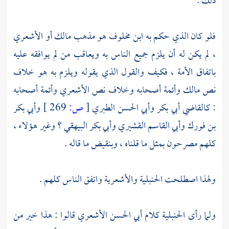
ذلك .
فلو كان الذي حكم به
ابن مخلوف
هو مذهب
مالك
أو
الأشعري
، لم يكن له أن يلزم جميع الناس به ويعاقب من لم يوافقه عليه
باتفاق الأمة ، فكيف والقول الذي يقوله ويلزم به هو خلاف
نص
مالك
وأئمة أصحابه وخلاف نص
الأشعري
وأئمة أصحابه
:
كالقاضي أبي بكر
وأبي الحسن الطبري
[
ص:
269 ]
وأبي بكر
بن فورك
وأبي القاسم القشيري
وأبي بكر البيهقي
؟ وغير هؤلاء ،
كلهم مصرحون بمثل ما قلناه ، وبنقيض ما قاله .
ولهذا اصطلحت
الحنبلية
والأشعرية
واتفق الناس كلهم .
ولما رأى
الحنبلية
كلام
أبي الحسن الأشعري
قالوا : هذا خير من