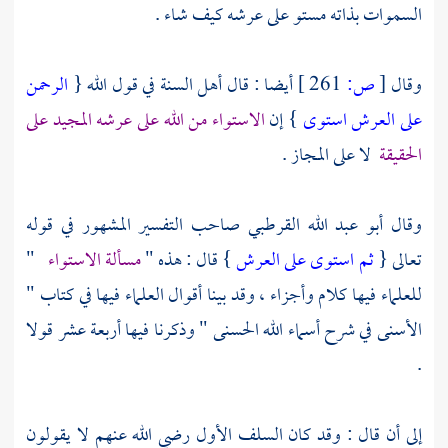
السموات بذاته مستو على عرشه كيف شاء .
وقال
[
ص:
261 ]
أيضا : قال
أهل السنة
في قول الله {
الرحمن
على العرش استوى
} إن
الاستواء من الله على عرشه المجيد على
الحقيقة
لا على المجاز .
وقال
أبو عبد الله القرطبي
صاحب التفسير المشهور في قوله
تعالى {
ثم استوى على العرش
} قال : هذه "
مسألة الاستواء
"
للعلماء فيها كلام وأجزاء ، وقد بينا أقوال العلماء فيها في كتاب "
الأسنى في شرح أسماء الله الحسنى " وذكرنا فيها أربعة عشر قولا
.
إلى أن قال : وقد كان
السلف
الأول رضي الله عنهم لا يقولون