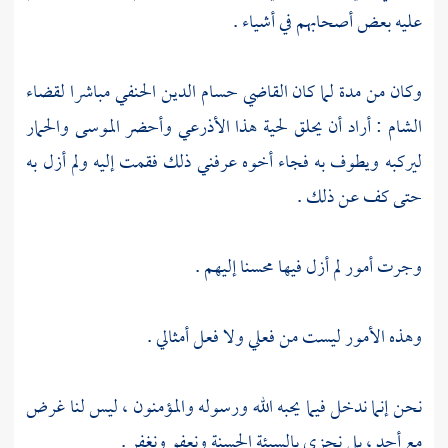
عليه بعض أصحابهم في أشياء .
وكان من مدة لما كان
القاضي حسام الدين
الحنفي مباشرا لقضاء
الشام
: أراد أن يحلق لحية هذا
الأذرعي
وأحضر الموسى والحمار
ليركبه ويطوف به فجاء أخوه عرفني ذلك فقمت إليه ولم أزل به
حتى كف عن ذلك .
وجرت أمور لم أزل فيها محسنا إليهم .
وهذه الأمور ليست من فعلي ولا فعل أمثالي .
نحن إنما ندخل فيما يحبه الله ورسوله والمؤمنون ، ليس لنا غرض
مع أحد ، بل نجزي بالسيئة الحسنة ونعفو ونغفر .