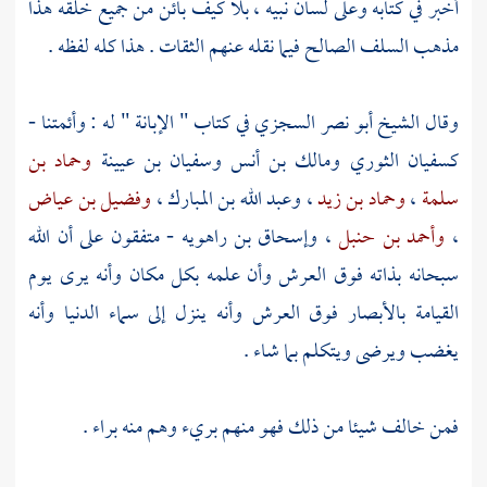
أخبر في كتابه وعلى لسان نبيه ، بلا كيف بائن من جميع خلقه هذا
مذهب
السلف
الصالح فيما نقله عنهم الثقات . هذا كله لفظه .
وقال الشيخ
أبو نصر السجزي
في كتاب " الإبانة " له : وأئمتنا -
كسفيان الثوري
ومالك بن أنس
وسفيان بن عيينة
وحماد بن
سلمة
،
وحماد بن زيد
،
وعبد الله بن المبارك
،
وفضيل بن عياض
،
وأحمد بن حنبل
،
وإسحاق بن راهويه
- متفقون على أن الله
سبحانه بذاته فوق العرش وأن علمه بكل مكان وأنه يرى يوم
القيامة بالأبصار فوق العرش وأنه ينزل إلى سماء الدنيا وأنه
يغضب ويرضى ويتكلم بما شاء .
فمن خالف شيئا من ذلك فهو منهم بريء وهم منه براء .