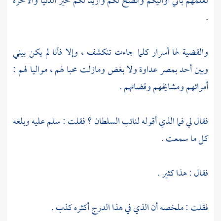
لعلمهم بأني أواليكم وأنصح لكم وأريد لكم خير الدنيا والآخرة
.
والقضية لها أسرار كلما جاءت تنكشف ، وإلا فأنا لم يكن بيني
وبين أحد
بمصر
عداوة ولا بغض ومازلت محبا لهم ، مواليا لهم :
أمرائهم ومشايخهم وقضاتهم .
فقال لي فما الذي أقوله لنائب السلطان ؟ فقلت : سلم عليه وبلغه
كل ما سمعت .
فقال : هذا كثير .
فقلت : ملخصه أن الذي في هذا الدرج أكثره كذب .