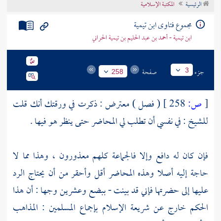
الرئيسية
المكتبة الإسلامية
تراجم الأعلام
مجموع فتاوى ابن تيمية
ابن تيمية - أحمد بن عبد الحليم بن تيمية الحراني
جزء
صفحة
3
258
[
ص:
258 ]
( فصل ) معترض : ذكرت في ورقتك أنك قلت
للشيخ : في نفسي أن تطلب لي المحاضر حتى ينظر هو فيها .
فإن كان له دافع وإلا فالجماعة كلهم معذورون ، وهذا مما لا
حاجة إليه أصلا وهذه المحاضر أقل وأحقر من أن يحتاج الرد
عليها إلى حضرتها فإني قد بينت - ببضع وعشرين وجها : أن هذا
الحكم خارج عن شريعة الإسلام بإجماع المسلمين : المذاهب