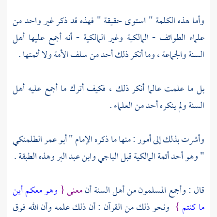
وأما هذه الكلمة " استوى حقيقة " فهذه قد ذكر غير واحد من
علماء الطوائف -
المالكية
وغير
المالكية
- أنه أجمع عليها
أهل
السنة
والجماعة ، وما أنكر ذلك أحد من
سلف الأمة
ولا أئمتها .
بل ما علمت عالما أنكر ذلك ، فكيف أترك ما أجمع عليه
أهل
السنة
ولم ينكره أحد من العلماء .
وأشرت بذلك إلى أمور : منها ما ذكره الإمام "
أبو عمر الطلمنكي
" وهو أحد أئمة
المالكية
قبل
الباجي
وابن عبد البر
وهذه الطبقة .
قال : وأجمع المسلمون من
أهل السنة
أن
معنى {
وهو معكم أين
ما كنتم
}
ونحو ذلك من القرآن : أن ذلك علمه وأن الله فوق