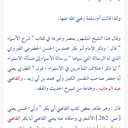
وكذا قالت
أم سلمة
رضي الله عنها .
وقال هذا الشيخ المشهور
بمصر
وغيرها في كتاب " شرح الأسماء
" قال : وذكر
الإمام أبو بكر محمد بن الحسن الحضرمي القيرواني
الذي له الرسالة التي سماها " برسالة الأسماء إلى مسألة الاستواء
" لما ذكر اختلاف المتأخرين في الاستواء - قول "
الطبري يعني
أبا جعفر
صاحب التفسير الكبير
وأبي محمد بن أبي زيد
،
والقاضي
عبد الوهاب
، وجماعة من شيوخ الحديث والفقه .
قال : وهو ظاهر بعض كتب
القاضي أبي بكر
"
وأبي الحسن يعني
[
ص:
262 ]
الأشعري
وحكاه عنه يعني
القاضي أبا بكر
القاضي