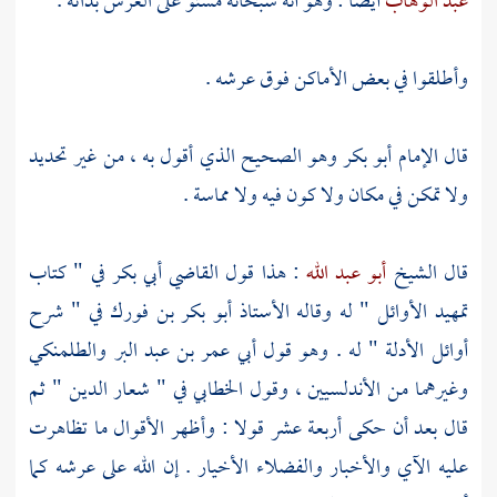
عبد الوهاب
أيضا : وهو أنه سبحانه مستو على العرش بذاته .
وأطلقوا في بعض الأماكن فوق عرشه .
قال
الإمام أبو بكر
وهو الصحيح الذي أقول به ، من غير تحديد
ولا تمكن في مكان ولا كون فيه ولا مماسة .
قال الشيخ
أبو عبد الله
: هذا قول
القاضي أبي بكر
في " كتاب
تمهيد الأوائل " له وقاله الأستاذ
أبو بكر بن فورك
في " شرح
أوائل الأدلة " له . وهو قول
أبي عمر بن عبد البر
والطلمنكي
وغيرهما من الأندلسيين ، وقول
الخطابي
في " شعار الدين " ثم
قال بعد أن حكى أربعة عشر قولا : وأظهر الأقوال ما تظاهرت
عليه الآي والأخبار والفضلاء الأخيار . إن الله على عرشه كما