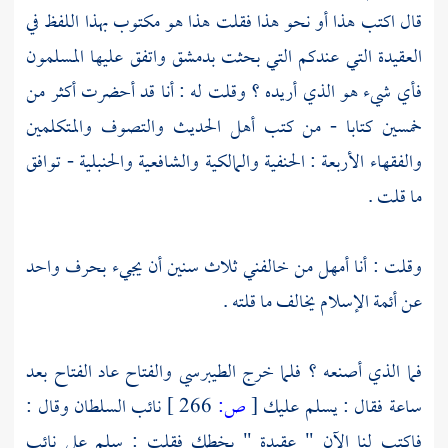
قال اكتب هذا أو نحو هذا فقلت هذا هو مكتوب بهذا اللفظ في
العقيدة التي عندكم التي بحثت
بدمشق
واتفق عليها المسلمون
فأي شيء هو الذي أريده ؟ وقلت له : أنا قد أحضرت أكثر من
خمسين كتابا - من كتب أهل الحديث والتصوف والمتكلمين
والفقهاء الأربعة :
الحنفية
والمالكية
والشافعية
والحنبلية
- توافق
ما قلت .
وقلت : أنا أمهل من خالفني ثلاث سنين أن يجيء بحرف واحد
عن أئمة الإسلام يخالف ما قلته .
فما الذي أصنعه ؟ فلما خرج
الطيبرسي
والفتاح عاد الفتاح بعد
ساعة فقال : يسلم عليك
[
ص:
266 ]
نائب السلطان وقال :
فاكتب لنا الآن " عقيدة " بخطك فقلت : سلم على نائب