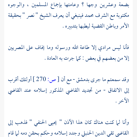
بضعة وعشرين وجها ؟ وعامتها بإجماع المسلمين ، والوجوه
مكتوبة مع
الشرف محمد
فينبغي أن يعرف الشيخ "
نصر
" بحقيقة
الأمر وباطن القضية ليطبها بتدبيره .
فأنا ليس مرادي إلا طاعة الله ورسوله وما يخاف على
المصريين
إلا من بعضهم في بعض : كما جرت به العادة .
وقد سمعتم ما جرى
بدمشق
- مع أن
[
ص:
270 ]
أولئك أقرب
إلى الاتفاق - من تجديد القاضي المذكور إسلامه عند القاضي
الآخر .
وأنا لما كنت هناك كان هذا الآذن "
يحيى الحنفي
" فذهب إلى
القاضي تقي الدين
الحنبلي وجدد إسلامه وحكم بحقن دمه لما قام