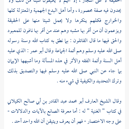
الحقيقة لا على المجاز ، إلا أنهم لا يكيفون شيئا من ذلك ولا
يحدون فيه صفة محصورة ، وأما أهل البدع
الجهمية
والمعتزلة
كلها
والخوارج
فكلهم ينكرها ولا يحمل شيئا منها على الحقيقة
ويزعمون أن من أقر بها مشبه وهم عند من أقر بها نافون للمعبود
والحق فيها ما قال القائلون : بما نطق به كتاب الله وسنة رسوله
صلى الله عليه وسلم وهم أئمة الجماعة وقال
أبو عمر
: الذي عليه
أهل السنة
وأئمة الفقه والأثر في هذه المسألة وما أشبهها الإيمان
بما جاء عن النبي صلى الله عليه وسلم فيها والتصديق بذلك
وترك التحديد والكيفية في شيء منه .
وقال الشيخ العارف
أبو محمد عبد القادر بن أبي صالح الكيلاني
في كتاب " الغنية " له : أما معرفة الصانع بالآيات والدلالات -
على وجه الاختصار - فهو أن يعرف ويتيقن أن الله واحد أحد .