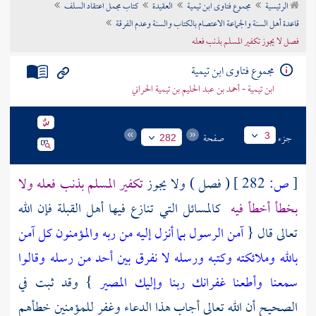
الرئيسية
مجموع فتاوى ابن تيمية
العقيدة
كتاب مجمل اعتقاد السلف
تراجم الأعلام
قاعدة أهل السنة والجماعة الاعتصام بالكتاب والسنة وعدم الفرقة
فصل لا يجوز تكفير المسلم بذنب فعله
مجموع فتاوى ابن تيمية
ابن تيمية - أحمد بن عبد الحليم بن تيمية الحراني
جزء
صفحة
3
282
[
ص:
282 ]
( فصل ) ولا يجوز
تكفير المسلم بذنب فعله ولا
بخطأ أخطأ فيه
كالمسائل التي تنازع فيها أهل القبلة فإن الله
تعالى قال {
آمن الرسول بما أنزل إليه من ربه والمؤمنون كل آمن
بالله وملائكته وكتبه ورسله لا نفرق بين أحد من رسله وقالوا
سمعنا وأطعنا غفرانك ربنا وإليك المصير
} وقد ثبت في
الصحيح أن الله تعالى أجاب هذا الدعاء وغفر للمؤمنين خطأهم