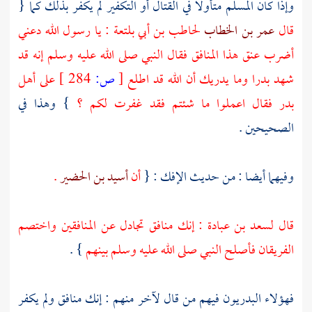
وإذا كان المسلم متأولا في القتال أو التكفير لم يكفر بذلك كما {
قال
عمر بن الخطاب
لحاطب بن أبي بلتعة
: يا رسول الله دعني
أضرب عنق هذا المنافق فقال النبي صلى الله عليه وسلم إنه قد
شهد
بدرا
وما يدريك أن الله قد اطلع
[
ص:
284 ]
على
أهل
بدر
فقال اعملوا ما شئتم فقد غفرت لكم ؟
} وهذا في
الصحيحين .
وفيهما أيضا : من حديث الإفك : {
أن
أسيد بن الحضير
.
قال
لسعد بن عبادة
: إنك منافق تجادل عن المنافقين واختصم
الفريقان فأصلح النبي صلى الله عليه وسلم بينهم
} .
فهؤلاء البدريون فيهم من قال لآخر منهم : إنك منافق ولم يكفر