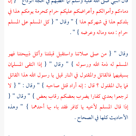
قال النبي صلى الله عليه وسلم لما خطبهم في حجة الوداع " {
إن
دماءكم وأموالكم وأعراضكم عليكم حرام كحرمة يومكم هذا في
بلدكم هذا في شهركم هذا
} " وقال " {
كل المسلم على المسلم
حرام : دمه وماله وعرضه
} " .
وقال " {
من صلى صلاتنا واستقبل قبلتنا وأكل ذبيحتنا فهو
المسلم له ذمة الله ورسوله
} " وقال " {
إذا التقى المسلمان
بسيفيهما فالقاتل والمقتول في النار قيل يا رسول الله هذا القاتل
فما بال المقتول ؟ قال : إنه أراد قتل صاحبه
} " وقال : " {
لا
ترجعوا بعدي كفارا يضرب بعضكم رقاب بعض
} " وقال " {
إذا قال المسلم لأخيه يا كافر فقد باء بها أحدهما
} " وهذه
الأحاديث كلها في الصحاح .