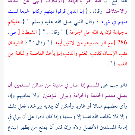
هذا مع أن
الله أمر بالجماعة والائتلاف ونهى عن البدعة
والاختلاف
وقال : {
إن الذين فرقوا دينهم وكانوا شيعا لست
منهم في شيء
} وقال النبي صلى الله عليه وسلم " {
عليكم
بالجماعة فإن يد الله على الجماعة
} " وقال : " {
الشيطان
[
ص:
286 ]
مع الواحد وهو من الاثنين أبعد
} " وقال : " {
الشيطان
ذئب الإنسان كذئب الغنم والذئب إنما يأخذ القاصية والنائية من
الغنم
} " .
فالواجب على
المسلم إذا صار في مدينة من مدائن المسلمين أن
يصلي معهم الجمعة والجماعة ويوالي المؤمنين
ولا يعاديهم وإن
رأى بعضهم ضالا أو غاويا وأمكن أن يهديه ويرشده فعل ذلك
وإلا فلا يكلف الله نفسا إلا وسعها وإذا كان قادرا على أن يولي في
إمامة المسلمين الأفضل ولاه وإن قدر أن يمنع من يظهر البدع