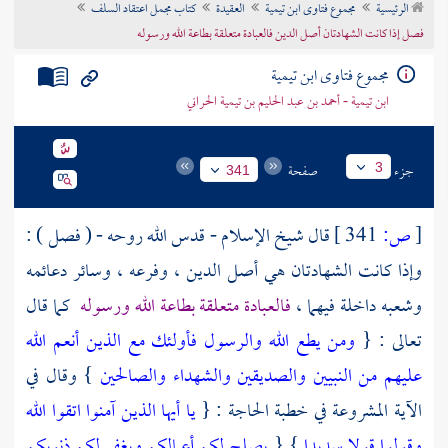
الرئيسية
مجموع فتاوى ابن تيمية
العقيدة
كتاب مجمل اعتقاد السلف
تراجم الأعلام
فصل إذا كانت الشهادتان أصل الدين فالعبادة متعلقة بطاعة الله ورسوله
مجموع فتاوى ابن تيمية
ابن تيمية - أحمد بن عبد الحليم بن تيمية الحراني
جزء
صفحة
3
341
[
ص:
341 ]
قال شيخ الإسلام - قدس الله روحه - ( فصل ) :
وإذا كانت الشهادتان هي أصل الدين ، وفرعه ، وسائر دعائمه
وشعبه داخلة فيهما ،
فالعبادة متعلقة بطاعة الله ورسوله
كما قال
تعالى : {
ومن يطع الله والرسول فأولئك مع الذين أنعم الله
عليهم من النبيين والصديقين والشهداء والصالحين
} وقال في
الآية المشروعة في خطبة الحاجة : {
يا أيها الذين آمنوا اتقوا الله
وقولوا قولا سديدا
} {
يصلح لكم أعمالكم ويغفر لكم ذنوبكم