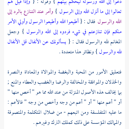
دعوا إلى الله ورسوله ليحكم بينهم
} وقوله : {
وإذا قيل لهم
تعالوا إلى ما أنزل الله وإلى الرسول
}
وأمر عند التنازع بالرد إلى
الله والرسول
فقال : {
أطيعوا الله وأطيعوا الرسول وأولي الأمر
منكم فإن تنازعتم في شيء فردوه إلى الله والرسول
} وجعل
المغانم لله والرسول فقال : {
يسألونك عن الأنفال قل الأنفال
لله والرسول
} ونظائر هذا متعددة .
فتعليق الأمور من المحبة والبغضة والموالاة والمعاداة والنصرة
والخذلان والموافقة والمخالفة والرضا والغضب والعطاء والمنع ;
بما يخالف هذه الأصول المنزلة من عند الله مما هو " أخص منها "
أو " أعم منها " أو " أعم من وجه وأخص من وجه " فالأعم :
ما عليه
المتفلسفة
ومن اتبعهم - من ضلال
المتكلمة
والمتصوفة
والممالك المؤسسة على ذلك كملك
الترك
وغيرهم .