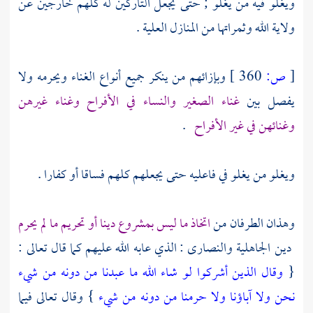
ويغلو فيه من يغلو ; حتى يجعل التاركين له كلهم خارجين عن
ولاية الله وثمراتها من المنازل العلية .
[
ص:
360 ]
وبإزائهم من ينكر جميع أنواع الغناء ويحرمه ولا
يفصل بين
غناء الصغير والنساء في الأفراح وغناء غيرهن
وغنائهن في غير الأفراح
.
ويغلو من يغلو في فاعليه حتى يجعلهم كلهم فساقا أو كفارا .
وهذان الطرفان من
اتخاذ ما ليس بمشروع دينا أو تحريم ما لم يحرم
دين الجاهلية
والنصارى
: الذي عابه الله عليهم كما قال تعالى :
{
وقال الذين أشركوا لو شاء الله ما عبدنا من دونه من شيء
نحن ولا آباؤنا ولا حرمنا من دونه من شيء
} وقال تعالى فيما