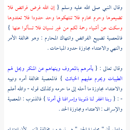
وقال النبي صلى الله عليه وسلم {
إن الله فرض فرائض فلا
تضيعوها وحرم محارم فلا تنتهكوها وحد حدودا فلا تعتدوها
وسكت عن أشياء رحمة لكم من غير نسيان فلا تسألوا عنها
}
فالمعصية تضييع الفرائض وانتهاك المحارم : وهو مخالفة الأمر
والنهي والاعتداء مجاوزة حدود المباحات .
وقال تعالى : {
يأمرهم بالمعروف وينهاهم عن المنكر ويحل لهم
الطيبات ويحرم عليهم الخبائث
} فالمعصية مخالفة أمره ونهيه
والاعتداء مجاوزة ما أحله إلى ما حرمه وكذلك قوله - والله أعلم
- : {
ربنا اغفر لنا ذنوبنا وإسرافنا في أمرنا
} فالذنوب : المعصية
والإسراف : الاعتداء ومجاوزة الحد .
واعلم أن " مجاوزة الحد " هي نوع من مخالفة النهي لأن اعتداء