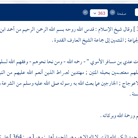
صفحة
363
وقال شيخ الإسلام : قدس الله روحه بسم الله الرحمن الرحيم من
أحمد ابن
لجماعة ; المنتمين إلى جماعة الشيخ العارف القدوة .
كات عدي بن مسافر الأموي "
- رحمه الله - ومن نحا نحوهم - وفقهم الله لسل
م معتصمين بحبله المتين ; مهتدين لصراط الذين أنعم الله عليهم من الن
عوجاج ; الخارجين عما بعث الله به رسوله صلى الله عليه وسلم من الشرعة والم
نة .
ورحمة الله وبركاته .
 نحمد إليكم الله الذي لا إله إلا هو وهو للحمد أهل ; وهو
[
ص:
364 ]
على ك