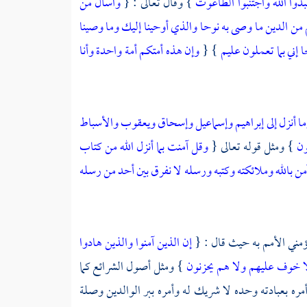
بدوا الله واجتنبوا الطاغوت
} وقال تعالى : {
واسأل من
ن الدين ما وصى به نوحا والذي أوحينا إليك وما وصينا
ا إني بما تعملون عليم
} {
وإن هذه أمتكم أمة واحدة وأنا
نا وما أنزل إلى إبراهيم وإسماعيل وإسحاق ويعقوب والأسباط
ون
} ومثل قوله تعالى {
وقل آمنت بما أنزل الله من كتاب
آمن بالله وملائكته وكتبه ورسله لا نفرق بين أحد من رسله
ؤمني الأمم به حيث قال : {
إن الذين آمنوا والذين هادوا
لا خوف عليهم ولا هم يحزنون
} ومثل أصول الشرائع كما
مره بعبادته وحده لا شريك له وأمره ببر الوالدين وصلة