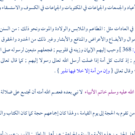
أعياد والجمعات والجماعات في المكتوبات والجماعات في الكسوف والاستسقاء وص
 في العادات مثل : المطاعم والملابس والولادة والموت ونحو ذلك : من السنن
موال والأبضاع والأعراض والمنافع والأبشار وغير ذلك من الحدود والحقوق إل
368 ]
وحبب إليهم الإيمان وزينه في قلوبهم ; فجعلهم متبعين لرسوله صلى
 ; إذ كانت كل أمة إذا ضلت أرسل الله تعالى رسولا إليهم ; كما قال تعالى
 وقال تعالى {
وإن من أمة إلا خلا فيها نذير
} .
لله عليه وسلم خاتم الأنبياء
لا نبي بعده فعصم الله أمته أن تجتمع على ضلالة .
ن تقوم به الحجة إلى يوم القيامة ، ولهذا كان إجماعهم حجة كما كان الكتاب وا
 أهل الحق من هذه الأمة والسنة والجماعة : عن أهل الباطل ; الذين يزعمون 