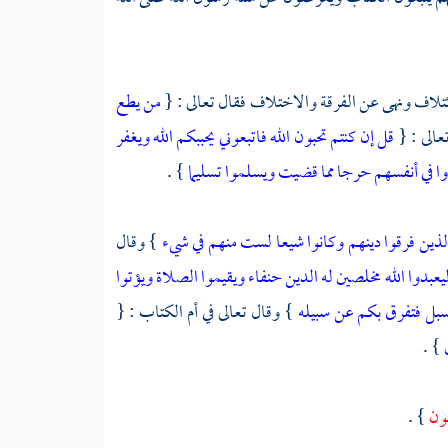
لائتلاف ونهى عن الفرقة والاختلاف فقال تعالى : {
من يطع
عالى : {
قل إن كنتم تحبون الله فاتبعوني يحببكم الله ويغفر
وا في أنفسهم حرجا مما قضيت ويسلموا تسليما
} .
لذين فرقوا دينهم وكانوا شيعا لست منهم في شيء
} وقال
ليعبدوا الله مخلصين له الدين حنفاء ويقيموا الصلاة ويؤتوا
لسبل فتفرق بكم عن سبيله
} وقال تعالى في أم الكتاب : {
} .
ون
} .