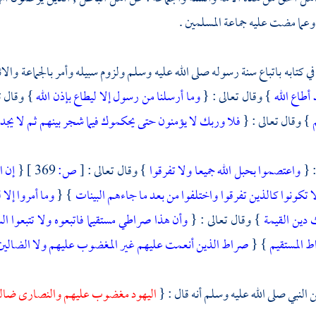
عما مضت عليه جماعة المسلمين .
 في كتابه باتباع سنة رسوله صلى الله عليه وسلم ولزوم سبيله وأمر بالجماعة وا
أطاع الله
} وقال تعالى : {
وما أرسلنا من رسول إلا ليطاع بإذن الله
} وقال ت
م
} وقال تعالى : {
فلا وربك لا يؤمنون حتى يحكموك فيما شجر بينهم ثم لا يجد
: {
واعتصموا بحبل الله جميعا ولا تفرقوا
} وقال تعالى :
[
ص:
369 ]
{
إن ا
ا تكونوا كالذين تفرقوا واختلفوا من بعد ما جاءهم البينات
} {
وما أمروا إلا 
 دين القيمة
} وقال تعالى : {
وأن هذا صراطي مستقيما فاتبعوه ولا تتبعوا ا
ط المستقيم
} {
صراط الذين أنعمت عليهم غير المغضوب عليهم ولا الضالين
لنبي صلى الله عليه وسلم أنه قال : {
اليهود
مغضوب عليهم
والنصارى
ضال