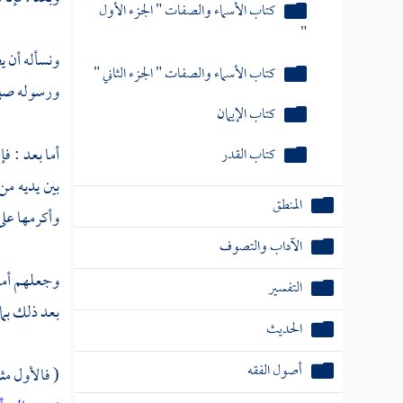
كتاب الأسماء والصفات " الجزء الأول
"
ونسأله أن ي
كتاب الأسماء والصفات " الجزء الثاني "
ورسوله صلى 
كتاب الإيمان
أما بعد : ف
كتاب القدر
بين يديه م
المنطق
وأكرمها على 
الآداب والتصوف
وجعلهم أمة
التفسير
بعد ذلك بما
الحديث
أصول الفقه
( فالأول مث