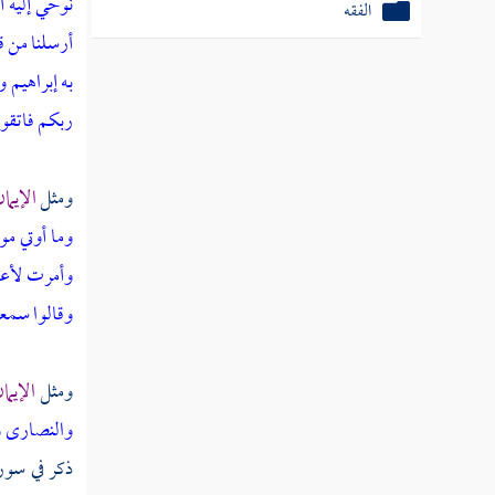
نوحي إليه أن
الفقه
أرسلنا من ق
به إبراهيم
ربكم فاتقو
ومثل
الإيما
وما أوتي م
وأمرت لأعد
وقالوا سمعن
ومثل
الإيما
والنصارى و
ذكر في سورة