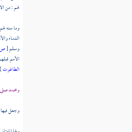
لهم : من ال
وما سنه لهم
الدماء والأ
وسلم
[
ص:
الأمم قبلهم
الطاغوت
}
ومحمد
صلى ا
وجعل فيها م
ولهذا امتاز