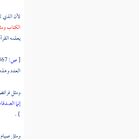
لأن الذي كا
الكتاب ومث
يعلمه القرآن
[
ص:
367 ]
العدد وهذه 
ومثل فرائض 
إنما الصدقا
} .
ومثل صيام ش