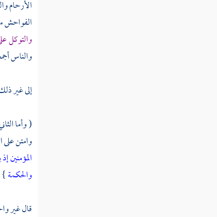
الأرحام والو
الفواحش ما 
والتوكل على
والناس أجمع
إلى غير ذلك
( وأما الثان
وامتن على ا
المؤمنين إذ
والحكمة
} .
قال غير وا