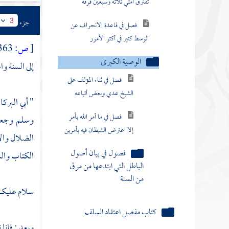
تفترق أمتي ثلاثة وسبعين فرقة
جزء
3
فصل في قاعدة الانحراف عن
الوسط كثير في أكثر الأمور
[
ص:
363 ]
الوصية الكبرى
إلى السنة وا
فصل في ثناء المؤلف على
الشيخ عدي وبعض أتباعه
" أبي البر
فصل في ما أمر الله بأمر
وسلم وجعله
إلا اعترض الشيطان فيه بأمرين
الضلال والا
فصول في بيان أصول
الكتاب والس
الباطل التي ابتدعها من مرق
من السنة
سلام عليكم 
كتاب مفصل اعتقاد السلف
وبعد : فإنا