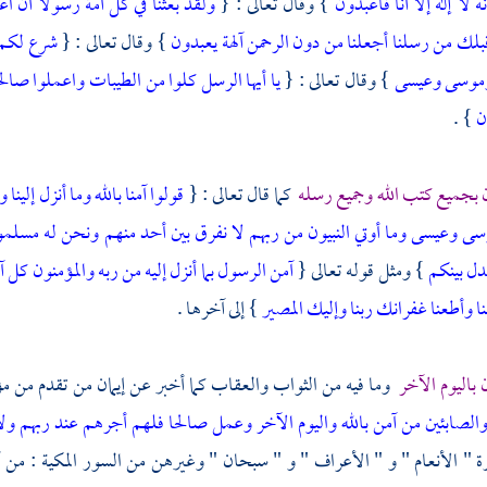
ه لا إله إلا أنا فاعبدون
} وقال تعالى : {
ولقد بعثنا في كل أمة رسولا أن اع
بلك من رسلنا أجعلنا من دون الرحمن آلهة يعبدون
} وقال تعالى : {
شرع لكم م
 وموسى وعيسى
} وقال تعالى : {
يا أيها الرسل كلوا من الطيبات واعملوا صالح
ن
} .
ن بجميع كتب الله وجميع رسله
كما قال تعالى : {
قولوا آمنا بالله وما أنزل إلي
وسى وعيسى وما أوتي النبيون من ربهم لا نفرق بين أحد منهم ونحن له مسلم
ل بينكم
} ومثل قوله تعالى {
آمن الرسول بما أنزل إليه من ربه والمؤمنون كل 
ا وأطعنا غفرانك ربنا وإليك المصير
} إلى آخرها .
ن باليوم الآخر
وما فيه من الثواب والعقاب كما أخبر عن إيمان من تقدم من م
الصابئين من آمن بالله واليوم الآخر وعمل صالحا فلهم أجرهم عند ربهم و
 " الأنعام " و " الأعراف " و " سبحان " وغيرهن من السور المكية : من أ