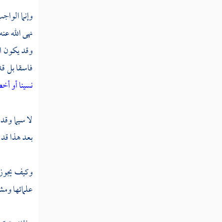
وإنما الواج
نهى الله عن
وقد يكون ا
فاسقا بل قد
نسينا أو أخط
لا سيما وق
بعد هذا قد 
وكيف يجوز ا
علمائها ومش