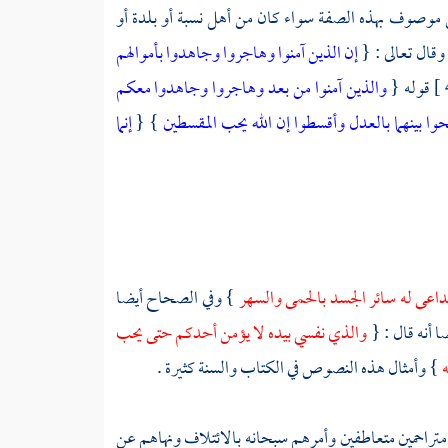
من موصوف بهذه الصفة سواء كان من أهل نسبة أو بلدة أو
وقال تعالى : {
إن الذين آمنوا وهاجروا وجاهدوا بأموالهم
قوله {
والذين آمنوا من بعد وهاجروا وجاهدوا معكم
ا بينهما بالعدل وأقسطوا إن الله يحب المقسطين
} {
إنما
داعى له سائر الجسد بالحمى والسهر
} وفي الصحاح أيضا
 أنه قال : {
والذي نفسي بيده لا يؤمن أحدكم حتى يحب
ه
} وأمثال هذه النصوص في الكتاب والسنة كثيرة .
تراحمين متعاطفين وأمرهم سبحانه بالائتلاف ونهاهم عن