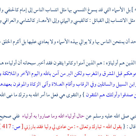
بل الأسماء التي قد يسوغ التسمي بها مثل انتساب الناس إلى إمام كالحنفي و
ثل الانتساب إلى القبائل : كالقيسي واليماني وإلى الأمصار كالشامي والعراقي 
د أن يمتحن الناس بها ولا يوالي بهذه الأسماء ولا يعادي عليها بل أكرم الخلق ع
 الذين هم أولياؤه : هم الذين آمنوا وكانوا يتقون فقد أخبر سبحانه أن أولياءه هم 
وهكم قبل المشرق والمغرب ولكن البر من آمن بالله واليوم الآخر والملائكة وا
ابن السبيل والسائلين وفي الرقاب وأقام الصلاة وآتى الزكاة والموفون بعهده
ن صدقوا وأولئك هم المتقون
} والتقوى هي فعل ما أمر الله به وترك ما نهى الله 
نبي صلى الله عليه وسلم عن
حال أولياء الله وما صاروا به أولياء
ففي صحيح
قال : {
يقول الله - تبارك وتعالى - : من عادى لي وليا فقد بارزني
[
ص:
417 ]