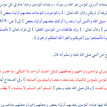
حانه أن ولي المؤمن هو الله ورسوله ، وعباده المؤمنين وهذا عام في كل مؤ
قة أو لم يكن وقال الله تعالى : {
والمؤمنون والمؤمنات بعضهم أولياء بعض
} 
 سبيل الله والذين آووا ونصروا أولئك بعضهم أولياء بعض
} إلى
[
ص:
419 ]
كم
} وقال تعالى : {
وإن طائفتان من المؤمنين اقتتلوا
} إلى قوله تعالى {
فأصلحو
وة فأصلحوا بين أخويكم واتقوا الله لعلكم ترحمون
} .
عن النبي صلى الله عليه وسلم أنه قال .
نين في توادهم وتراحمهم وتعاطفهم كمثل الجسد الواحد إذا اشتكى منه عضو ت
لمؤمن للمؤمن كالبنيان يشد بعضه بعضا وشبك بين أصابعه
} وفي الصحاح أيضا
ب لنفسه
} وقال صلى الله عليه وسلم {
المسلم أخو المسلم لا يسلمه ولا يظلم
ه فيها عباده المؤمنين بعضهم أولياء بعض وجعلهم إخوة وجعلهم متناصرين م