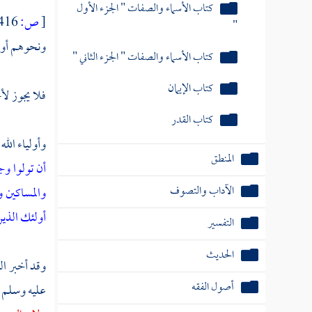
كتاب الأسماء والصفات " الجزء الأول
[
ص:
416 ]
"
ونحوهم أو م
كتاب الأسماء والصفات " الجزء الثاني "
كتاب الإيمان
فلا يجوز لأح
كتاب القدر
وأولياء الله
المنطق
أن تولوا وج
الآداب والتصوف
والمساكين و
أولئك الذي
التفسير
الحديث
وقد أخبر ال
أصول الفقه
عليه وسلم 