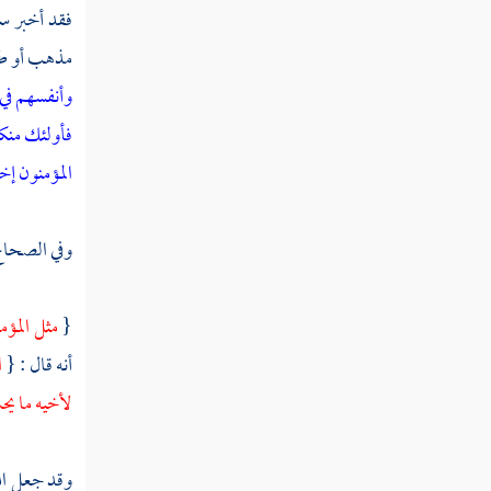
فقد أخبر سب
مذهب أو طري
وأنفسهم في
فأولئك من
المؤمنون إخ
وفي الصحاح 
{
مثل المؤم
أنه قال : {
ا
لأخيه ما يح
وقد جعل الل