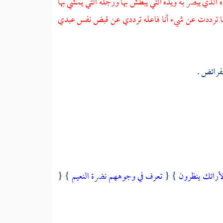
 الذي يبصر به ويده التي يبطش بها ورجله التي يمشي بها
 وما ترددت عن شيء أنا فاعله ترددي عن قبض نفس عبدي
لفرائض .
لأرائك ينظرون
} {
تعرف في وجوههم نضرة النعيم
} {