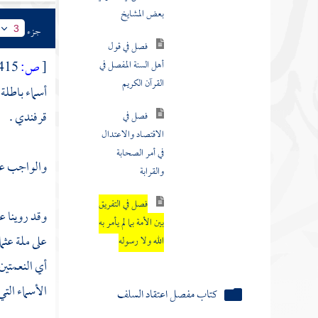
بعض المشايخ
جزء
3
فصل في قول
أهل السنة المفصل في
[
ص:
415 ]
القرآن الكريم
أسماء باطلة
قرفندي .
فصل في
الاقتصاد والاعتدال
في أمر الصحابة
والواجب على
والقرابة
فصل في التفريق
وقد روينا 
بين الأمة بما لم يأمر به
على ملة
عثم
الله ولا رسوله
أي النعمتين 
الأسماء التي
كتاب مفصل اعتقاد السلف