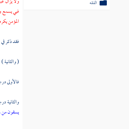
ولا يزال عب
الفقه
فبي يسمع و
المؤمن يكره
فقد ذكر في ه
( والثانية )
فالأولى درج
والثانية درج
يسقون من ر