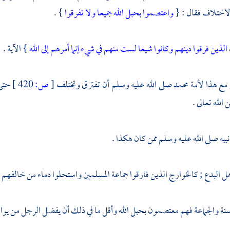
لاختلاف فقال : {
واعتصموا بحبل الله جميعا ولا تفرقوا
} .
الذين فرقوا دينهم وكانوا شيعا لست منهم في شيء إنما أمرهم إلى الله
} الآية .
مع هذا لأمة
محمد
صلى الله عليه وسلم أن تفترق وتختلف
[
ص:
420 ]
حتى 
 الله تعالى .
 نبيه صلى الله عليه وسلم ممن كان هكذا .
ل البدع ;
كالخوارج
الذين فارقوا جماعة المسلمين واستحلوا دماء من خالفهم .
نة والجماعة
فهم معتصمون بحبل الله وأقل ما في ذلك أن يفضل الرجل من يوافقه