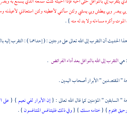
دي يتقرب إلي بالنوافل حتى أحبه فإذا أحببته كنت سمعه الذي يسمع به وبصره
بي يبصر وبي يبطش وبي يمشي ولئن سألني لأعطينه ولئن استعاذني لأعيذنه
 الموت وأكره مساءته ولا بد له منه
} .
ذا الحديث أن التقرب إلى الله تعالى على درجتين : ( إحداهما ) : التقرب إليه با
 : هي
التقرب إلى الله بالنوافل بعد أداء الفرائض
.
ة " المقتصدين " الأبرار أصحاب اليمين .
ة " السابقين " المؤمنين كما قال الله تعالى : {
إن الأبرار لفي نعيم
} {
على ا
حيق مختوم
} {
ختامه مسك
} {
وفي ذلك فليتنافس المتنافسون
} .