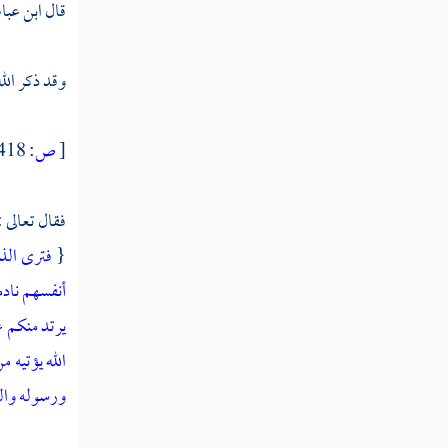
قال
ابن عب
وقد ذكر الله
[
ص:
418 ]
فقال تعالى 
{
فترى الذي
أنفسهم ناد
يرتد منكم ع
الله يؤتيه 
ورسوله والذ