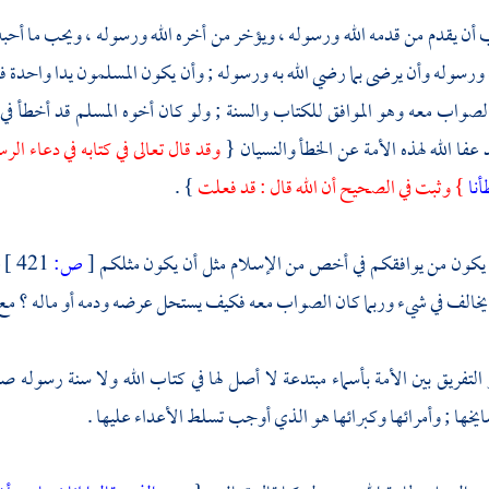
ب أن يقدم من قدمه الله ورسوله ، ويؤخر من أخره الله ورسوله ، ويحب ما أحبه
ه ورسوله وأن يرضى بما رضي الله به ورسوله ; وأن يكون المسلمون يدا واحدة 
لصواب معه وهو الموافق للكتاب والسنة ; ولو كان أخوه المسلم قد أخطأ في
 عفا الله لهذه الأمة عن الخطأ والنسيان {
وقد قال تعالى في كتابه في دعاء ال
أنا
} وثبت في الصحيح أن الله قال : قد فعلت
} .
د يكون من يوافقكم في أخص من الإسلام مثل أن يكون مثلكم
[
ص:
421 ]
ع
يخالف في شيء وربما كان الصواب معه فكيف يستحل عرضه ودمه أو ماله ؟ مع ما
لتفريق بين الأمة بأسماء مبتدعة لا أصل لها في كتاب الله ولا سنة رسوله 
ايخها ; وأمرائها وكبرائها هو الذي أوجب تسلط الأعداء عليها .