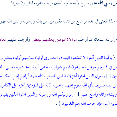
اس
رضي الله عنهما يمزج لأصحاب اليمين مزجا ويشربه المقربون صرفا .
 هذا المعنى في عدة مواضع من كتابه فكل من آمن بالله ورسوله واتقى الله فهو من
والله سبحانه قد أوجب
موالاة المؤمنين بعضهم لبعض
وأوجب عليهم
معادا
: {
يا أيها الذين آمنوا لا تتخذوا اليهود والنصارى أولياء بعضهم أولياء بعض وم
ن في قلوبهم مرض يسارعون فيهم يقولون نخشى أن تصيبنا دائرة فعسى الله أن
مين
} {
ويقول الذين آمنوا أهؤلاء الذين أقسموا بالله جهد أيمانهم إنهم لمع
ن دينه فسوف يأتي الله بقوم يحبهم ويحبونه أذلة على المؤمنين أعزة على الكاف
من يشاء والله واسع عليم
} {
إنما وليكم الله ورسوله والذين آمنوا الذين يقي
ين آمنوا فإن حزب الله هم الغالبون
} .