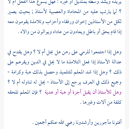
يريده ويشد وسطه بمنديل أو غيره : فهل يسوغ هذا الفعل أم لا
؟ لما يترتب عليه من المحاماة والعصبية لأستاذ ; بحيث يصير
لكل من الأستاذين إخوان ورفقاء وأحزاب وتلامذة يقومون معه
إذا قام بحق أو باطل ويعادون من عاداه ويوالون من والاه .
وهل إذا اجتمعوا للرمي على رهن هل يحل أم لا ؟ وهل يقدح في
عدالة الأستاذ إذا فعل التلامذة ما لا يحل في الدين ويقرهم على
ذلك ؟ وهل إذا شد المعلم للتلميذ وحصل بذلك هبة وكرامة -
وجميع ذلك في العرف يرجع إلى الأستاذ - يحل له تناوله أم لا ؟
وهل للأستاذ أن يقبل أجرة أو هبة أو هدية
؟ فإن المعلم تلحقه
كلفة من آلات وغيرها .
أفتونا مأجورين وأرشدونا رضي الله عنكم أجمعين .