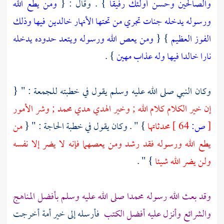
والصالحين وحسن أولئك رفيقا
} . وقال : {
ومن يطع الله
ورسوله يدخله جنات تجري من تحتها الأنهار خالدين فيها وذلك
الفوز العظيم
} {
ومن يعص الله ورسوله ويتعد حدوده يدخله
نارا خالدا فيها وله عذاب مهين
} .
وكان النبي صلى الله عليه وسلم يقول في خطبته للجمعة : " {
إن خير الكلام كلام الله ; وخير الهدي هدي
محمد
; وشر الأمور
[
ص:
64 ]
محدثاتها
} " . وكان يقول في خطبة الحاجة : " {
من
يطع الله ورسوله فقد رشد ومن يعصهما فإنه لا يضر إلا نفسه
ولن يضر الله شيئا
} " .
وقد بعث الله رسوله
محمدا
صلى الله عليه وسلم بأفضل المناهج
والشرائع وأنزل عليه أفضل الكتب
فأرسله إلى خير أمة أخرجت