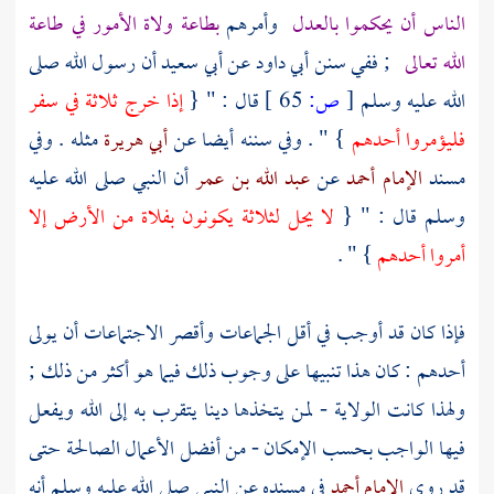
الناس أن يحكموا بالعدل
وأمرهم
بطاعة ولاة الأمور في طاعة
الله تعالى
; ففي سنن
أبي داود
عن
أبي سعيد
أن رسول الله صلى
الله عليه وسلم
[
ص:
65 ]
قال : " {
إذا خرج ثلاثة في سفر
فليؤمروا أحدهم
} " . وفي سننه أيضا عن
أبي هريرة
مثله . وفي
مسند
الإمام أحمد
عن
عبد الله بن عمر
أن النبي صلى الله عليه
وسلم قال : " {
لا يحل لثلاثة يكونون بفلاة من الأرض إلا
أمروا أحدهم
} " .
فإذا كان قد أوجب في أقل الجماعات وأقصر الاجتماعات أن يولى
أحدهم : كان هذا تنبيها على وجوب ذلك فيما هو أكثر من ذلك ;
ولهذا كانت الولاية - لمن يتخذها دينا يتقرب به إلى الله ويفعل
فيها الواجب بحسب الإمكان - من أفضل الأعمال الصالحة حتى
قد روى
الإمام أحمد
في مسنده عن النبي صلى الله عليه وسلم أنه