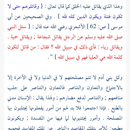
وهذا الذي يقاتل عليه الخلق كما قال تعالى : {
وقاتلوهم حتى لا
تكون فتنة ويكون الدين كله لله
} . وفي الصحيحين عن
أبي
موسى
[
ص:
62 ]
الأشعري
رضي الله عنه قال : {
سئل النبي
صلى الله عليه وسلم عن الرجل يقاتل شجاعة ; ويقاتل حمية .
ويقاتل رياء : فأي ذلك في سبيل الله ؟ فقال : من قاتل لتكون
كلمة الله هي العليا فهو في سبيل الله
} " .
وكل بني
آدم
لا تتم مصلحتهم لا في الدنيا ولا في الآخرة إلا
بالاجتماع والتعاون والتناصر فالتعاون والتناصر على جلب
منافعهم ; والتناصر لدفع مضارهم ; ولهذا يقال : الإنسان مدني
بالطبع . فإذا اجتمعوا فلا بد لهم من أمور يفعلونها يجتلبون بها
المصلحة . وأمور يجتنبونها لما فيها من المفسدة ; ويكونون
مطيعين للآمر بتلك المقاصد والناهي عن تلك المفاسد فجميع