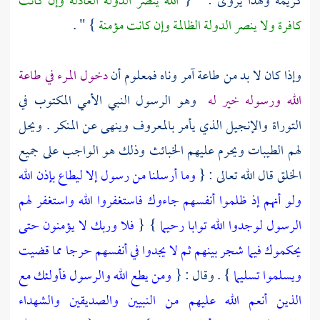
كريمة ولهذا يروى : " {
الله ينصر الدولة العادلة وإن كانت
كافرة ولا ينصر الدولة الظالمة وإن كانت مؤمنة
} " .
وإذا كان لا بد من طاعة آمر وناه فمعلوم أن
دخول المرء في طاعة
الله ورسوله خير له
وهو الرسول النبي الأمي المكتوب في
التوراة والإنجيل الذي يأمر بالمعروف وينهى عن المنكر . ويحل
لهم الطيبات ويحرم عليهم الخبائث وذلك هو الواجب على جميع
الخلق قال الله تعالى : {
وما أرسلنا من رسول إلا ليطاع بإذن الله
ولو أنهم إذ ظلموا أنفسهم جاءوك فاستغفروا الله واستغفر لهم
الرسول لوجدوا الله توابا رحيما
} {
فلا وربك لا يؤمنون حتى
يحكموك فيما شجر بينهم ثم لا يجدوا في أنفسهم حرجا مما قضيت
ويسلموا تسليما
} . وقال : {
ومن يطع الله والرسول فأولئك مع
الذين أنعم الله عليهم من النبيين والصديقين والشهداء