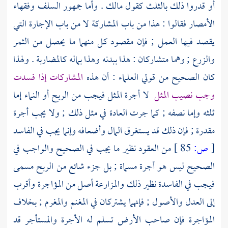
أو قدروا ذلك بالثلث كقول
مالك
. وأما جمهور
السلف
وفقهاء
الأمصار فقالوا : هذا من باب المشاركة لا من باب الإجارة التي
يقصد فيها العمل ; فإن مقصود كل منهما ما يحصل من الثمر
والزرع ; وهما متشاركان : هذا ببدنه وهذا بماله كالمضاربة . ولهذا
كان الصحيح من قولي العلماء : أن هذه
المشاركات إذا فسدت
وجب نصيب المثل
لا أجرة المثل فيجب من الربح أو النماء إما
ثلثه وإما نصفه ; كما جرت العادة في مثل ذلك ; ولا يجب أجرة
مقدرة ; فإن ذلك قد يستغرق المال وأضعافه وإنما يجب في الفاسد
[
ص:
85 ]
من العقود نظير ما يجب في الصحيح والواجب في
الصحيح ليس هو أجرة مسماة ; بل جزء شائع من الربح مسمى
فيجب في الفاسدة نظير ذلك والمزارعة أصل من المؤاجرة وأقرب
إلى العدل والأصول ; فإنهما يشتركان في المغنم والمغرم ; بخلاف
المؤاجرة فإن صاحب الأرض تسلم له الأجرة والمستأجر قد