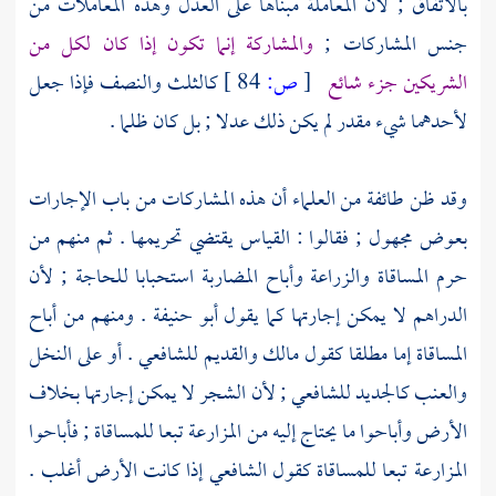
بالاتفاق ; لأن المعاملة مبناها على العدل وهذه المعاملات من
جنس المشاركات ;
والمشاركة إنما تكون إذا كان لكل من
الشريكين جزء شائع
[
ص:
84 ]
كالثلث والنصف فإذا جعل
لأحدهما شيء مقدر لم يكن ذلك عدلا ; بل كان ظلما .
وقد ظن طائفة من العلماء أن هذه المشاركات من باب الإجارات
بعوض مجهول ; فقالوا : القياس يقتضي تحريمها . ثم منهم من
حرم المساقاة والزراعة وأباح المضاربة استحبابا للحاجة ; لأن
الدراهم لا يمكن إجارتها كما يقول
أبو حنيفة
. ومنهم من أباح
المساقاة إما مطلقا كقول
مالك
والقديم
للشافعي
. أو على النخل
والعنب كالجديد
للشافعي
; لأن الشجر لا يمكن إجارتها بخلاف
الأرض وأباحوا ما يحتاج إليه من المزارعة تبعا للمساقاة ; فأباحوا
المزارعة تبعا للمساقاة كقول
الشافعي
إذا كانت الأرض أغلب .