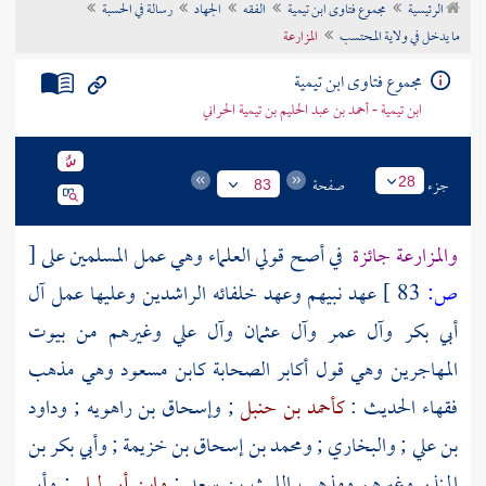
الرئيسية
مجموع فتاوى ابن تيمية
الفقه
الجهاد
رسالة في الحسبة
تراجم الأعلام
ما يدخل في ولاية المحتسب
المزارعة
مجموع فتاوى ابن تيمية
ابن تيمية - أحمد بن عبد الحليم بن تيمية الحراني
جزء
صفحة
28
83
والمزارعة جائزة
في أصح قولي العلماء وهي عمل المسلمين على
[
ص:
83 ]
عهد نبيهم وعهد خلفائه الراشدين وعليها عمل
آل
أبي بكر
وآل عمر
وآل عثمان
وآل علي
وغيرهم من بيوت
المهاجرين وهي قول أكابر
الصحابة
كابن مسعود
وهي مذهب
فقهاء الحديث :
كأحمد بن حنبل
;
وإسحاق بن راهويه
;
وداود
بن علي
;
والبخاري
;
ومحمد بن إسحاق بن خزيمة
;
وأبي بكر بن
المنذر
وغيرهم ومذهب
الليث بن سعد
;
وابن أبي ليلى
;
وأبي