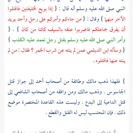
النبي صلى الله عليه وسلم أنه قال : {
إذا بويع لخليفتين فاقتلوا
الآخر منهما
} وقال : {
من جاءكم وأمركم على رجل وأحد يريد
أن يفرق جماعتكم فاضربوا عنقه بالسيف كائنا من كان
} . {
وأمر النبي صلى الله عليه وسلم بقتل رجل تعمد عليه الكذب
}
{
وسأله
ابن الديلمي
عمن لم ينته عن شرب الخمر ؟ فقال : من لم
ينته عنها فاقتلوه .
} فلهذا ذهب
مالك
وطائفة من أصحاب
أحمد
إلى جواز قتل
الجاسوس . وذهب
مالك
ومن وافقه من أصحاب
الشافعي
إلى
قتل الداعية إلى البدع . وليست هذه القاعدة المختصرة موضع
ذلك . فإن المحتسب ليس له القتل والقطع .