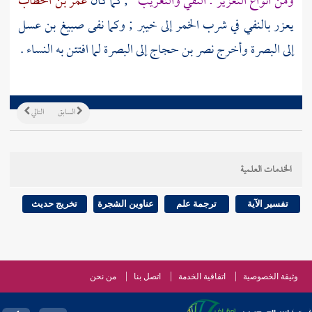
ومن أنواع التعزير : النفي والتغريب
; كما كان
عمر بن الخطاب
يعزر بالنفي في شرب الخمر إلى
خيبر
; وكما نفى
صبيغ بن عسل
إلى
البصرة
وأخرج
نصر بن حجاج
إلى
البصرة
لما افتتن به النساء .
السابق
التالي
الخدمات العلمية
تفسير الآية
ترجمة علم
عناوين الشجرة
تخريج حديث
وثيقة الخصوصية
اتفاقية الخدمة
اتصل بنا
من نحن