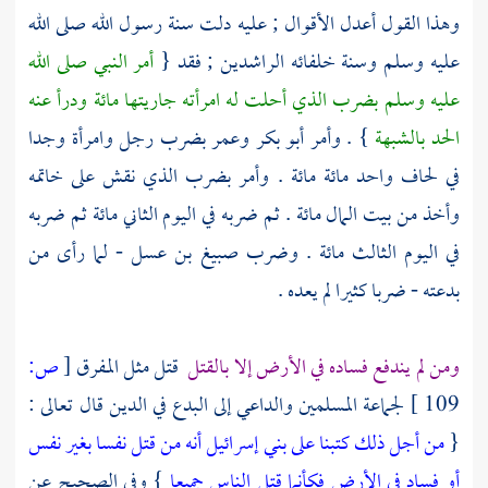
وهذا القول أعدل الأقوال ; عليه دلت سنة رسول الله صلى الله
عليه وسلم وسنة خلفائه الراشدين ; فقد {
أمر النبي صلى الله
عليه وسلم بضرب الذي أحلت له امرأته جاريتها مائة ودرأ عنه
الحد بالشبهة
} . وأمر
أبو بكر
وعمر
بضرب رجل وامرأة وجدا
في لحاف واحد مائة مائة . وأمر بضرب الذي نقش على خاتمه
وأخذ من بيت المال مائة . ثم ضربه في اليوم الثاني مائة ثم ضربه
في اليوم الثالث مائة . وضرب
صبيغ بن عسل
- لما رأى من
بدعته - ضربا كثيرا لم يعده .
ومن لم يندفع فساده في الأرض إلا بالقتل
قتل مثل المفرق
[
ص:
109 ]
لجماعة المسلمين والداعي إلى البدع في الدين قال تعالى :
{
من أجل ذلك كتبنا على بني إسرائيل أنه من قتل نفسا بغير نفس
أو فساد في الأرض فكأنما قتل الناس جميعا
} وفي الصحيح عن