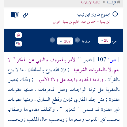
الرئيسية
المكتبة الإسلامية
تراجم الأعلام
مجموع فتاوى ابن تيمية
ابن تيمية - أحمد بن عبد الحليم بن تيمية الحراني
جزء
صفحة
28
107
[
ص:
107 ]
فصل "
الأمر بالمعروف والنهي عن المنكر " لا
يتم إلا بالعقوبات الشرعية
; فإن الله يزع بالسلطان . ما لا يزع
بالقرآن .
وإقامة الحدود واجبة على ولاة الأمور
; وذلك يحصل
بالعقوبة على ترك الواجبات وفعل المحرمات . فمنها عقوبات
مقدرة ; مثل جلد المفتري ثمانين وقطع السارق . ومنها عقوبات
غير مقدرة قد تسمى " التعزير " . وتختلف مقاديرها وصفاتها
بحسب كبر الذنوب وصغرها ; وبحسب حال المذنب ; وبحسب