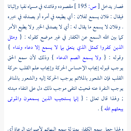
فصار يدخل
[
ص:
195 ]
مقصوده وفائدته في مسماه نفيا وإثباتا
فيقال : فلان يسمع لفلان : أي يطيعه في أمره أو يصدقه في خبره
. وفلان لا يسمع ما يقال له : أي لا يصدق الخبر ولا يطيع الأمر
كما بين الله السمع عن الكفار في غير موضع كقوله : {
ومثل
الذين كفروا كمثل الذي ينعق بما لا يسمع إلا دعاء ونداء
}
وقوله : {
ولا يسمع الصم الدعاء
} وذلك لأن سمع الحق
يوجب قبوله إيجاب الإحساس الحركة وإيجاب علم القلب حركة
القلب فإن الشعور بالملائم يوجب الحركة إليه والشعور بالمنافر
يوجب النفرة عنه فحيث انتفى موجب ذلك دل على انتفاء مبدئه
; ولهذا قال تعالى : {
إنما يستجيب الذين يسمعون والموتى
يبعثهم الله
} .
ولهذا جعل سمع الكفار بمنزلة سمع البهائم لأصوات الرعاة أي