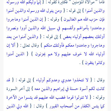
فأما " موالاة المؤمنين " فكثيرة كقوله : {
إنما وليكم الله ورسوله
والذين آمنوا
} إلى قوله : {
ومن يتول الله ورسوله والذين آمنوا
فإن حزب الله هم الغالبون
} وقوله : {
إن الذين آمنوا وهاجروا
وجاهدوا بأموالهم وأنفسهم في سبيل الله والذين آووا ونصروا
أولئك بعضهم أولياء بعض
} إلى قوله : {
والذين آمنوا من بعد
وهاجروا وجاهدوا معكم فأولئك منكم
} وقال تعالى : {
ألا إن
أولياء الله لا خوف عليهم ولا هم يحزنون
} {
الذين آمنوا
وكانوا يتقون
} .
وقال : {
لا تتخذوا عدوي وعدوكم أولياء
} إلى قوله : {
قد
كانت لكم أسوة حسنة في إبراهيم والذين معه
} إلى آخر السورة
وقوله : {
لا تتولوا قوما غضب الله عليهم قد يئسوا من الآخرة
كما يئس الكفار من أصحاب القبور
} وقال : {
الله ولي الذين