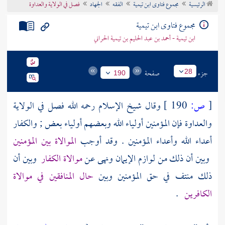
الرئيسية
مجموع فتاوى ابن تيمية
الفقه
الجهاد
فصل في الولاية والعداوة
تراجم الأعلام
مجموع فتاوى ابن تيمية
ابن تيمية - أحمد بن عبد الحليم بن تيمية الحراني
جزء
صفحة
28
190
[
ص:
190 ]
وقال
شيخ الإسلام
رحمه الله فصل في الولاية
والعداوة فإن المؤمنين أولياء الله وبعضهم أولياء بعض ; والكفار
أعداء الله وأعداء المؤمنين . وقد أوجب
الموالاة بين المؤمنين
وبين أن ذلك من لوازم الإيمان ونهى عن
موالاة الكفار
وبين أن
ذلك منتف في حق المؤمنين وبين
حال المنافقين في موالاة
الكافرين
.