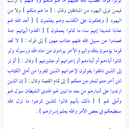
تولوا قوما غضب الله عليهم ما هم منكم ولا منهم
} نزلت
فيمن تولى
اليهود
من المنافقين وقال : {
ما هم منكم
} ولا من
اليهود
{
ويحلفون على الكذب وهم يعلمون
} {
أعد الله لهم
عذابا شديدا إنهم ساء ما كانوا يعملون
} {
اتخذوا أيمانهم جنة
فصدوا عن سبيل الله فلهم عذاب مهين
} إلى قوله : {
لا تجد
قوما يؤمنون بالله واليوم الآخر يوادون من حاد الله ورسوله ولو
كانوا آباءهم أو أبناءهم أو إخوانهم أو عشيرتهم
} وقال : {
ألم تر
إلى الذين نافقوا يقولون لإخوانهم الذين كفروا من أهل الكتاب
لئن أخرجتم لنخرجن معكم
} إلى تمام القصة وقال : {
إن الذين
ارتدوا على أدبارهم من بعد ما تبين لهم الهدى الشيطان سول لهم
وأملى لهم
} {
ذلك بأنهم قالوا للذين كرهوا ما نزل الله
سنطيعكم في بعض الأمر والله يعلم إسرارهم
} .