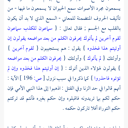
يسمعون مجرد الأصوات سمع الحيوان لا يسمعون ما فيها - من
تأليف الحروف المتضمنة للمعاني - السمع الذي لا بد أن يكون
بالقلب مع الجسم ; فقال تعالى : {
سماعون للكذب سماعون
لقوم آخرين لم يأتوك يحرفون الكلم من بعد مواضعه يقولون إن
أوتيتم هذا فخذوه
} يقول : هم يستجيبون {
لقوم آخرين
}
وأولئك {
لم يأتوك
} وأولئك {
يحرفون الكلم من بعد مواضعه
} يقولون لهؤلاء الذين أتوك : {
إن أوتيتم هذا فخذوه وإن لم
تؤتوه فاحذروا
} كما ذكروا في سبب نزول
[
ص:
196 ]
الآية :
أنهم قالوا في حد الزنا وفي القتل : اذهبوا إلى هذا النبي الأمي فإن
حكم لكم بما تريدونه فاقبلوه وإن حكم بغيره فأنتم قد تركتم
حكم التوراة أفلا تتركون حكمه .