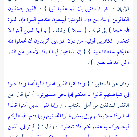
الإيمان {
بشر المنافقين بأن لهم عذابا أليما
} {
الذين يتخذون
الكافرين أولياء من دون المؤمنين أيبتغون عندهم العزة فإن العزة
لله جميعا
} إلى قوله : {
سبيلا
} وقال : {
يا أيها الذين آمنوا لا
تتخذوا الكافرين أولياء من دون المؤمنين أتريدون أن تجعلوا لله
عليكم سلطانا مبينا
} {
إن المنافقين في الدرك الأسفل من النار
ولن تجد لهم نصيرا
} .
وقال عن المنافقين : {
وإذا لقوا الذين آمنوا قالوا آمنا وإذا خلوا
إلى شياطينهم قالوا إنا معكم إنما نحن مستهزئون
} كما قال عن
الكفار المنافقين من
أهل الكتاب
: {
وإذا لقوا الذين آمنوا قالوا
آمنا وإذا خلا بعضهم إلى بعض قالوا أتحدثونهم بما فتح الله عليكم
ليحاجوكم به عند ربكم أفلا تعقلون
} وقال : {
ألم تر إلى الذين