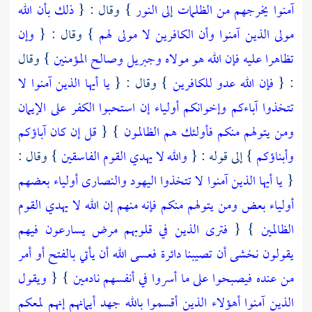
آمنوا يخرجهم من الظلمات إلى النور
} وقال : {
ذلك بأن الله
مولى الذين آمنوا وأن الكافرين لا مولى لهم
} وقال : {
وإن
تظاهرا عليه فإن الله هو مولاه وجبريل وصالح المؤمنين
} وقال
: {
فإن الله عدو للكافرين
} وقال : {
يا أيها الذين آمنوا لا
تتخذوا آباءكم وإخوانكم أولياء إن استحبوا الكفر على الإيمان
ومن يتولهم منكم فأولئك هم الظالمون
} {
قل إن كان آباؤكم
وأبناؤكم
} إلى قوله : {
والله لا يهدي القوم الفاسقين
} وقال :
{
يا أيها الذين آمنوا لا تتخذوا اليهود والنصارى أولياء بعضهم
أولياء بعض ومن يتولهم منكم فإنه منهم إن الله لا يهدي القوم
الظالمين
} {
فترى الذين في قلوبهم مرض يسارعون فيهم
يقولون نخشى أن تصيبنا دائرة فعسى الله أن يأتي بالفتح أو أمر
من عنده فيصبحوا على ما أسروا في أنفسهم نادمين
} {
ويقول
الذين آمنوا أهؤلاء الذين أقسموا بالله جهد أيمانهم إنهم لمعكم