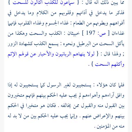
مما يبين ذلك أنه قال : {
سماعون للكذب أكالون للسحت
}
فذكر ما يدخل في آذانهم وقلوبهم من الكلام وما يدخل في
أفواههم وبطونهم من الطعام : غذاء الجسوم وغذاء القلوب فإنهما
غذاءان
[
ص:
197 ]
خبيثان : الكذب والسحت وهكذا من
يأكل السحت من البرطيل ونحوه : يسمع الكذب كشهادة الزور
; ولهذا قال : {
لولا ينهاهم الربانيون والأحبار عن قولهم الإثم
وأكلهم السحت
} .
فلما كان هؤلاء : يستجيبون لغير الرسول كما يستجيبون له إذا
وافق آراءهم وأهواءهم لم يجب عليه الحكم بينهم فإنهم متخيرون
بين القبول منه والقبول ممن يخالفه . فكان هو متخيرا في الحكم
بينهم والإعراض عنهم . وإنما يجب عليه الحكم بين من لا بد له
منه من المؤمنين .