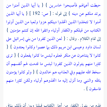
حبطت أعمالهم فأصبحوا خاسرين
} {
يا أيها الذين آمنوا من
يرتد منكم عن دينه
} إلى قوله :
[
ص:
192 ]
{
يا أيها الذين
آمنوا لا تتخذوا الذين اتخذوا دينكم هزوا ولعبا من الذين أوتوا
الكتاب من قبلكم والكفار أولياء واتقوا الله إن كنتم مؤمنين
}
إلى تمام الكلام . وقال : {
لعن الذين كفروا من بني إسرائيل على
لسان داود وعيسى ابن مريم ذلك بما عصوا وكانوا يعتدون
} {
كانوا لا يتناهون عن منكر فعلوه لبئس ما كانوا يفعلون
} {
ترى
كثيرا منهم يتولون الذين كفروا لبئس ما قدمت لهم أنفسهم أن
سخط الله عليهم وفي العذاب هم خالدون
} {
ولو كانوا يؤمنون
بالله والنبي وما أنزل إليه ما اتخذوهم أولياء ولكن كثيرا منهم
فاسقون
} .
فذم من يتولى الكفار من
أهل الكتاب
قبلنا وبين أن ذلك ينافي