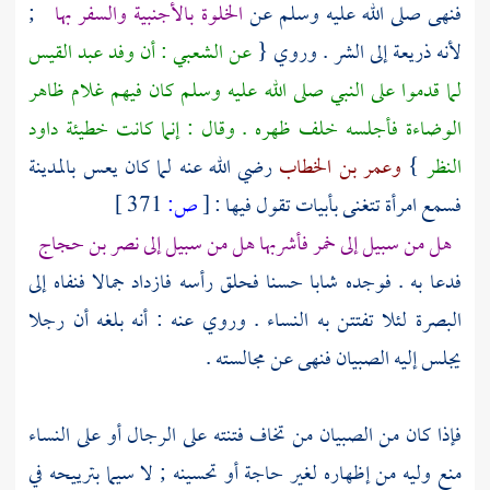
فنهى صلى الله عليه وسلم عن
الخلوة بالأجنبية والسفر بها
;
لأنه ذريعة إلى الشر . وروي {
عن
الشعبي
: أن وفد
عبد القيس
لما قدموا على النبي صلى الله عليه وسلم كان فيهم غلام ظاهر
الوضاءة فأجلسه خلف ظهره . وقال : إنما كانت خطيئة
داود
النظر
}
وعمر بن الخطاب
رضي الله عنه لما كان يعس
بالمدينة
فسمع امرأة تتغنى بأبيات تقول فيها :
[
ص:
371 ]
هل من سبيل إلى خمر فأشربها هل من سبيل إلى
نصر بن حجاج
فدعا به . فوجده شابا حسنا فحلق رأسه فازداد جمالا فنفاه إلى
البصرة
لئلا تفتتن به النساء . وروي عنه : أنه بلغه أن رجلا
يجلس إليه الصبيان فنهى عن مجالسته .
فإذا كان من الصبيان من تخاف فتنته على الرجال أو على النساء
منع وليه من إظهاره لغير حاجة أو تحسينه ; لا سيما بترييحه في