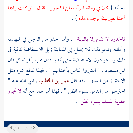
مع أنه {
كان في زمانه امرأة تعلن الفجور . فقال : لو كنت راجما
أحدا بغير بينة لرجمت هذه
} .
فالحدود لا تقام إلا بالبينة
. وأما الحذر من الرجل في شهادته
وأمانته ونحو ذلك فلا يحتاج إلى المعاينة ; بل الاستفاضة كافية في
ذلك وما هو دون الاستفاضة حتى أنه يستدل عليه بأقرانه كما قال
ابن مسعود
: " اعتبروا الناس بأخدانهم " . فهذا لدفع شره مثل
الاحتراز من العدو . وقد قال
عمر بن الخطاب
رضي الله عنه "
احترسوا من الناس بسوء الظن " . فهذا أمر
عمر
مع أنه
لا تجوز
عقوبة المسلم بسوء الظن
.
السابق
التالي