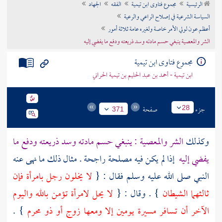
الرئيسية
مجموع فتاوى ابن تيمية
الفقه
الجهاد
تراجم الأعلام
السياسة الشرعية في إصلاح الراعي والرعية
أعظم عون لولي الأمر خاصة ولغيره عامة ثلاثة أمور
الشر والمعصية ينبغي حسم مادته وسد ذريعته ودفع ما يفضي إليه
مجموع فتاوى ابن تيمية
ابن تيمية - أحمد بن عبد الحليم بن تيمية الحراني
جزء
صفحة
28
371
وكذلك
الشر والمعصية : ينبغي حسم مادته وسد ذريعته ودفع ما
يفضي إليه
إذا لم يكن فيه مصلحة راجحة . مثال ذلك ما نهى عنه
النبي صلى الله عليه وسلم فقال : {
لا يخلون رجل بامرأة فإن
ثالثهما الشيطان
} . وقال : {
لا يحل لامرأة تؤمن بالله واليوم
الآخر أن تسافر مسيرة يومين إلا ومعها زوج أو ذو محرم
} .