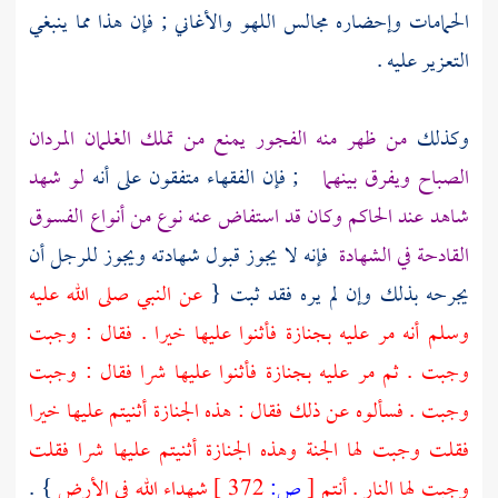
الحمامات وإحضاره مجالس اللهو والأغاني ; فإن هذا مما ينبغي
التعزير عليه .
وكذلك
من ظهر منه الفجور يمنع من تملك الغلمان المردان
الصباح ويفرق بينهما
; فإن الفقهاء متفقون على أنه
لو شهد
شاهد عند الحاكم وكان قد استفاض عنه نوع من أنواع الفسوق
القادحة في الشهادة
فإنه لا يجوز قبول شهادته ويجوز للرجل أن
يجرحه بذلك وإن لم يره فقد ثبت {
عن النبي صلى الله عليه
وسلم أنه مر عليه بجنازة فأثنوا عليها خيرا . فقال : وجبت
وجبت . ثم مر عليه بجنازة فأثنوا عليها شرا فقال : وجبت
وجبت . فسألوه عن ذلك فقال : هذه الجنازة أثنيتم عليها خيرا
فقلت وجبت لها الجنة وهذه الجنازة أثنيتم عليها شرا فقلت
وجبت لها النار . أنتم
[
ص:
372 ]
شهداء الله في الأرض
} .