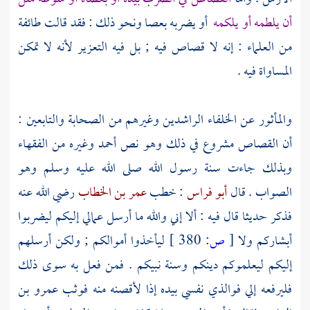
أن يلطمه أو يلكمه
أو يضربه بعصا ونحو ذلك : فقد قالت طائفة
من العلماء : إنه لا قصاص فيه ; بل فيه التعزير لأنه لا تمكن
المساواة فيه .
والمأثور عن
الخلفاء الراشدين
وغيرهم من
الصحابة
والتابعين
:
أن القصاص مشروع في ذلك وهو نص
أحمد
وغيره من الفقهاء
وبذلك جاءت سنة رسول الله صلى الله عليه وسلم وهو
الصواب . قال
أبو فراس
: خطب
عمر بن الخطاب
رضي الله عنه
فذكر حديثا قال فيه : ألا إني والله ما أرسل عمالي إليكم ليضربوا
أبشاركم ولا
[
ص:
380 ]
ليأخذوا أموالكم ; ولكن أرسلهم
إليكم ليعلموكم دينكم وسنة نبيكم . فمن فعل به سوى ذلك
فليرفعه إلي فوالذي نفسي بيده إذا لأقصنه منه فوثب
عمرو بن