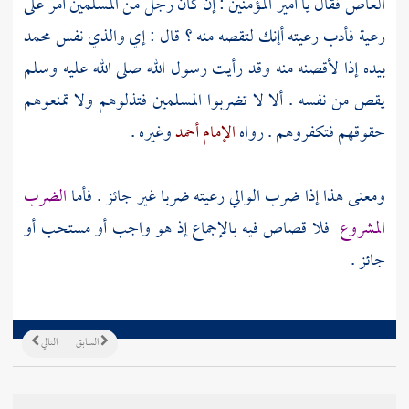
العاص
فقال يا أمير المؤمنين : إن كان رجل من المسلمين أمر على
رعية فأدب رعيته أإنك لتقصه منه ؟ قال : إي والذي نفس
محمد
بيده إذا لأقصنه منه وقد رأيت رسول الله صلى الله عليه وسلم
يقص من نفسه . ألا لا تضربوا المسلمين فتذلوهم ولا تمنعوهم
حقوقهم فتكفروهم . رواه
الإمام أحمد
وغيره .
ومعنى هذا إذا ضرب الوالي رعيته ضربا غير جائز . فأما
الضرب
المشروع
فلا قصاص فيه بالإجماع إذ هو واجب أو مستحب أو
جائز .
السابق
التالي