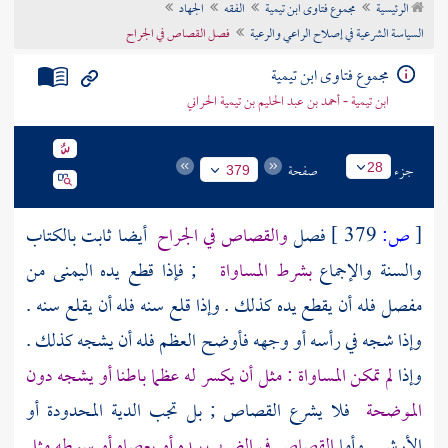
الرئيسية
مجموع فتاوى ابن تيمية
الفقه
الجهاد
تراجم الأعلام
السياسة الشرعية في إصلاح الراعي والرعية
فصل القصاص في الجراح
مجموع فتاوى ابن تيمية
ابن تيمية - أحمد بن عبد الحليم بن تيمية الحراني
جزء
صفحة
28
379
[
ص:
379 ]
فصل
والقصاص في الجراح
أيضا ثابت بالكتاب
والسنة والإجماع
بشرط المساواة
; فإذا قطع يده اليمنى من
مفصل فله أن يقطع يده كذلك . وإذا قلع سنه فله أن يقلع سنه .
وإذا شجه في رأسه أو وجهه فأوضح العظم فله أن يشجه كذلك .
وإذا
لم تمكن المساواة : مثل أن يكسر له عظما باطنا أو يشجه دون
الموضحة
فلا يشرع القصاص ; بل تجب الدية المحدودة أو
الأرش . وأما
القصاص في الضرب بيده أو بعصاه أو سوطه مثل