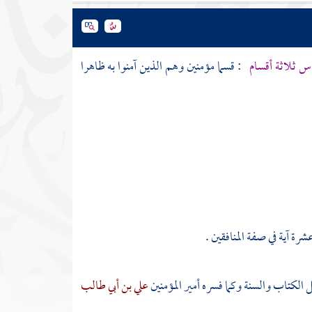
اس ثلاثة أقسام
: قسما مؤمنين وهم الذين آمنوا به ظاهرا
رة آية في صفة المنافقين .
 الكتاب والسنة وكما فسره أمير المؤمنين
علي بن أبي طالب