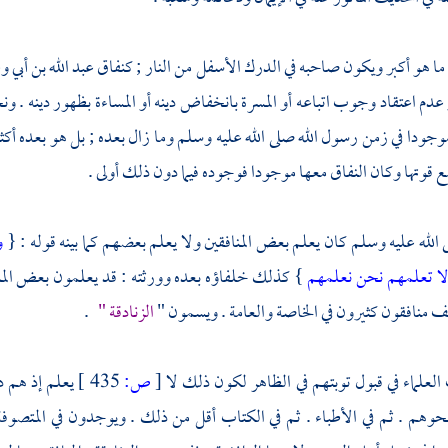
ما هو أكبر ويكون صاحبه في الدرك الأسفل من النار ; كنفاق
عبد الله بن أبي
وغ
عدم اعتقاد وجوب اتباعه أو المسرة بانخفاض دينه أو المساءة بظهور دينه . ون
وجودا في زمن رسول الله صلى الله عليه وسلم وما زال بعده ; بل هو بعده أكث
ع قوتها وكان النفاق معها موجودا فوجوده فيما دون ذلك أولى .
ى الله عليه وسلم كان يعلم بعض المنافقين ولا يعلم بعضهم كما بينه قوله : {
و
 لا تعلمهم نحن نعلمهم
} كذلك خلفاؤه بعده وورثته : قد يعلمون بعض المناف
ف منافقون كثيرون في الخاصة والعامة . ويسمون "
الزنادقة "
.
لعلماء في قبول توبتهم في الظاهر لكون ذلك لا
[
ص:
435 ]
يعلم إذ هم د
نحوهم . ثم في الأطباء . ثم في الكتاب أقل من ذلك . ويوجدون في
المتصوف