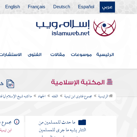
باب الرهن
عربي
Español
Deutsch
Français
English
باب الضمان
باب الحوالة
كتاب الصلح
باب الحجر
الرئيسية
موسوعات
مقالات
الفتوى
الاستشارات
باب الوكالة
المكتبة الإسلامية
باب الشركة
كتب
الرئيسية
مجموع فتاوى ابن تيمية
الفقه
الجهاد
ما كتبه شيخ الإسلام لما قد
باب المساقاة
باب الإجارة
مجموع ف
باب العارية
ابن تيمية