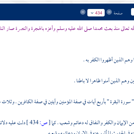
صفحة
434
له تعالى منذ بعث
محمدا
صلى الله عليه وسلم وأعزه بالهجرة والنصرة صار الن
 وهم الذين أظهروا الكفر به .
ن وهم الذين آمنوا ظاهرا لا باطنا .
" سورة البقرة " بأربع آيات في صفة المؤمنين وآيتين في صفة الكافرين . وثلاث عش
 الإيمان والكفر والنفاق له دعائم وشعب . كما
[
ص:
434 ]
دلت عليه دلائل
 في الحديث المأثور عنه في الإيمان ودعائمه وشعبه .