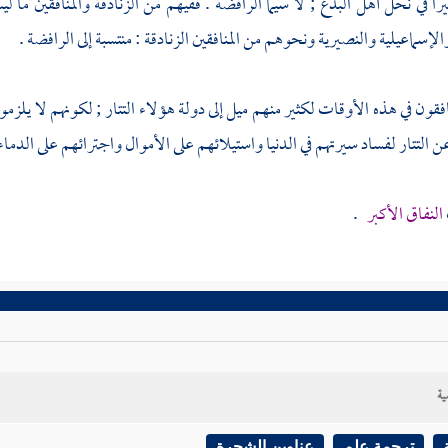
ا في نحل أهل البدع ; لا سيما
الرافضة
. ففيهم من الزنادقة والمنافقين ما
الإسماعيلية
والنصيرية
ونحوهم من المنافقين الزنادقة : منتسبة إلى
الرافضة
.
افقون في هذه الأوقات لكثير منهم ميل إلى دولة هؤلاء
التتار
; لكونهم لا يلزمو
 عن
التتار
لفساد سيرتهم في الدنيا واستيلائهم على الأموال واجترائهم على الدماء
النفاق الأكبر
.
ية
ترجمة علم
عناوين الشجرة