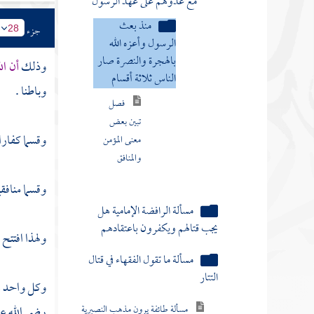
باب الغصب
جزء
28
باب الشفعة
وذلك
أن ال
باب الوديعة
وباطنا .
باب إحياء الموات
باب اللقطة
وقسما كفارا
كتاب الوقف
وقسما منافقي
باب الهبة والعطية
كتاب الوصايا
ولهذا افتتح 
كتاب الفرائض
وكل واحد من
باب العتق
رضي الله عنه