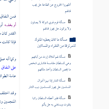
كتاب النكاح
باب الخلع
فمن النفاق 
الطلاق
أو بغضه
أو 
القدر كان م
باب الظهار
فإذا كانت م
باب ما يلحق من النسب
باب العدد
وكما أنه صل
على النفاق
باب الاستبراء
عامة الطوائ
باب الرضاع
باب النفقات
وقد اختلف ا
باب الحضانة
المنجمين و