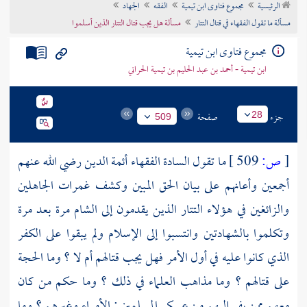
الرئيسية
مجموع فتاوى ابن تيمية
الفقه
الجهاد
تراجم الأعلام
مسألة ما تقول الفقهاء في قتال التتار
مسألة هل يجب قتال التتار الذين أسلموا
مجموع فتاوى ابن تيمية
ابن تيمية - أحمد بن عبد الحليم بن تيمية الحراني
جزء
صفحة
28
509
[
ص:
509 ]
ما تقول السادة الفقهاء أئمة الدين رضي الله عنهم
أجمعين وأعانهم على بيان الحق المبين وكشف غمرات الجاهلين
والزائغين في هؤلاء
التتار
الذين يقدمون إلى
الشام
مرة بعد مرة
وتكلموا بالشهادتين وانتسبوا إلى الإسلام ولم يبقوا على الكفر
الذي كانوا عليه في أول الأمر فهل يجب قتالهم أم لا ؟ وما الحجة
على قتالهم ؟ وما مذاهب العلماء في ذلك ؟ وما حكم من كان
معهم ممن يفر إليهم من عسكر المسلمين : الأمراء وغيرهم ؟ وما