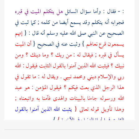
: - فقال : وأما سؤال السائل
هل يتكلم الميت في قبره
فجوابه أنه يتكلم وقد يسمع أيضا من كلمه ; كما ثبت في
الصحيح عن النبي صلى الله عليه وسلم أنه قال : {
إنهم
يسمعون قرع نعالهم
} وثبت عنه في الصحيح {
أن الميت
يسأل في قبره ; فيقال له : من ربك ؟ وما دينك ؟ ومن
نبيك ؟ فيثبت الله الذين آمنوا بالقول الثابت فيقول : الله
ربي والإسلام ديني
ومحمد
نبيي . ويقال له : ما تقول في
هذا الرجل الذي بعث فيكم ؟ فيقول المؤمن : هو عبد
الله ورسوله جاءنا بالبينات والهدى فآمنا به واتبعناه ;
وهذا تأويل قوله تعالى {
يثبت الله الذين آمنوا بالقول
الثابت في الحياة الدنيا وفي الآخرة
}
}