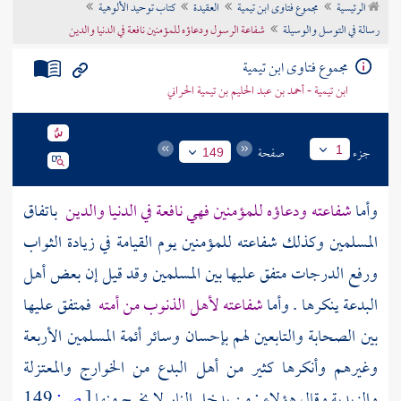
الرئيسية
مجموع فتاوى ابن تيمية
العقيدة
كتاب توحيد الألوهية
تراجم الأعلام
رسالة في التوسل والوسيلة
شفاعة الرسول ودعاؤه للمؤمنين نافعة في الدنيا والدين
مجموع فتاوى ابن تيمية
ابن تيمية - أحمد بن عبد الحليم بن تيمية الحراني
جزء
صفحة
1
149
وأما
شفاعته ودعاؤه للمؤمنين فهي نافعة في الدنيا والدين
باتفاق
المسلمين وكذلك شفاعته للمؤمنين يوم القيامة في زيادة الثواب
ورفع الدرجات متفق عليها بين المسلمين وقد قيل إن بعض أهل
البدعة ينكرها . وأما
شفاعته لأهل الذنوب من أمته
فمتفق عليها
بين الصحابة والتابعين لهم بإحسان وسائر أئمة المسلمين الأربعة
وغيرهم وأنكرها كثير من أهل البدع من
الخوارج
والمعتزلة
والزيدية
وقال هؤلاء : من يدخل النار لا يخرج منها
[
ص:
149