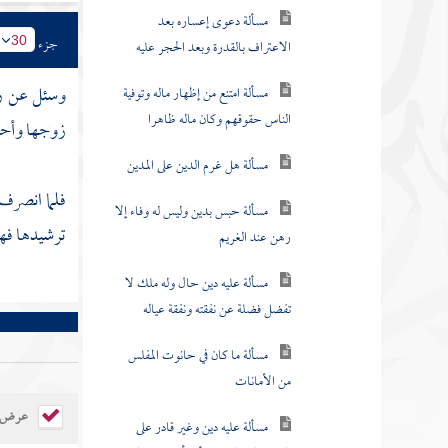
مسألة امتنع من إظهار ماله وتوفية
الناس حقوقهم وكان ماله ظاهرا
جزء
30
مسألة هل غرم الدين على المدين
وسئل عن رج
زوجها وأحد 
مسألة حبس بدين وليس له وفاء إلا
رهن عند الغريم
فلما انصرف
مسألة عليه دين حال وله ملك لا
تفضل فضلة عن نفقته ونفقة عياله
ترشيدها فه
مسألة ما كان في حانوت المفلس
من الأمانات
مسألة عليه دين وغير قادر على
الوفاء وله والد يريد أن يأخذه معه للحج
عرض ال
مسألة عليه دين وتلف ماله وله بينة
عادلة تشهد له بتلف ماله