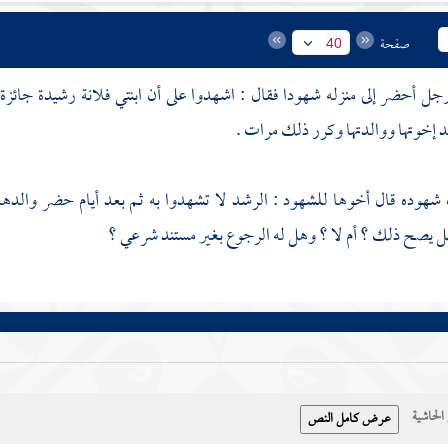
صفحة
40
ل أحضر إلى منزله شهودا فقال : اشهدوا على أن ابنتي فلانة رشيدة جائ
إخوتها ووالدتها وكرر ذلك مرات .
 شهوده قال أخوها للشهود : الرشد لا تشهدوا به ثم بعد أيام حضر والده
ل يصح ذلك ؟ أم لا ؟ وهل له الرجوع بغير مستند شرعي ؟
حاشية