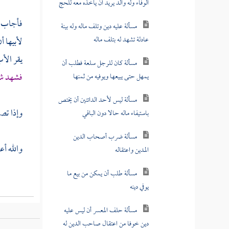
فأجاب : 
مسألة كان للرجل سلعة فطلب أن
يمهل حتى يبيعها ويوفيه من ثمنها
لأبيها أ
يقر الأ
مسألة ليس لأحد الدائنين أن يختص
باستيفاء ماله حالا دون الباقي
فشهد شا
مسألة ضرب أصحاب الدين
المدين واعتقاله
وإذا تص
مسألة طلب أن يمكن من بيع ما
يوفي دينه
والله أع
مسألة حلف المعسر أن ليس عليه
دين خوفا من اعتقال صاحب الدين له
مسألة له مملوك طلب بعض الظلمة
شراءه فقال هذا متى بعته ثمنه علي حرام