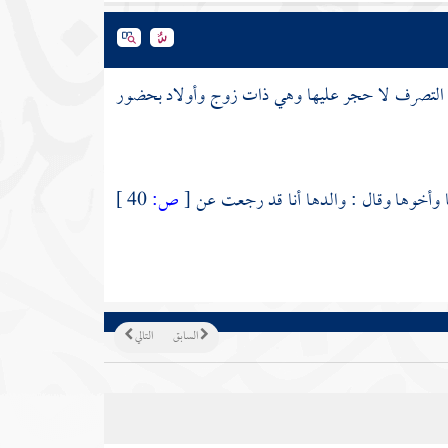
زة التصرف لا حجر عليها وهي ذات زوج وأولاد بحضور
ا وأخوها وقال : والدها أنا قد رجعت عن
[
ص:
40 ]
السابق
التالي