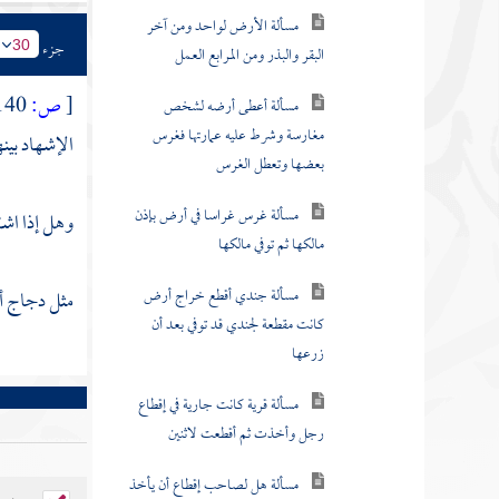
مسألة أعطى أرضه لشخص
مغارسة وشرط عليه عمارتها فغرس
جزء
30
بعضها وتعطل الغرس
[
ص:
140 ]
مسألة غرس غراسا في أرض بإذن
الإشهاد بينهم
مالكها ثم توفي مالكها
مسألة جندي أقطع خراج أرض
وهل إذا اشت
كانت مقطعة لجندي قد توفي بعد أن
زرعها
مثل دجاج أو
مسألة قرية كانت جارية في إقطاع
رجل وأخذت ثم أقطعت لاثنين
مسألة هل لصاحب إقطاع أن يأخذ
من الزرع جزءا معينا
مسألة اعتاض عن الحرام عوضا
بقدره