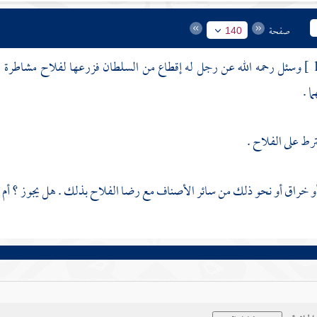
صفحة
140
وسئل رحمه الله عن رجل له إقطاع من السلطان فزرعها لفلاح مشاطرة : ه
ا .
رط على الفلاح .
 خراق أو نحو ذلك من سائر الأصناف مع رضا الفلاح بذلك . هل يجوز ؟ أم ل