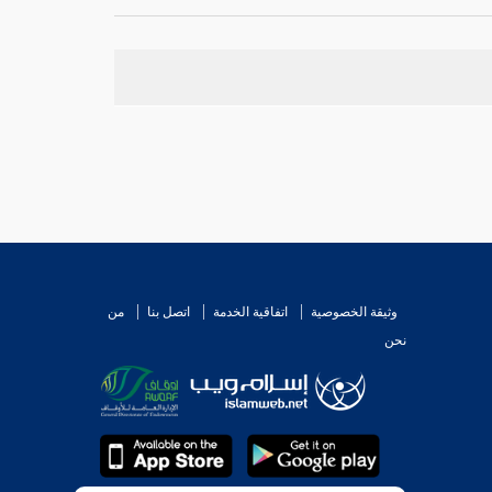
 له مقصوده أم لا ؟ بخلاف المشاطرة ; فإنهما يشتركان
نفعة بذر هذا كما في المضاربة .
ف فيه والشاهد يشهد بما جرى ; لا سيما والمحققون من
وثيقة الخصوصية
اتفاقية الخدمة
اتصل بنا
من
نحن