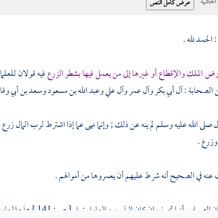
حاشية
الحمد لله .
رض الملك والإقطاع أو غيرها إلى من يعمل فيها بشطر الزرع
فيه قولان للعلم
ن الصحابة :
آل
أبي بكر
وآل
عمر
وآل
علي
وعبد الله بن مسعود
وسعد بن أبي و
صلى الله عليه وسلم لم ينه عن ذلك ; وإنما نهى عما إذا اشترط لرب المال زرع ب
وزرع .
 عنه في الصحيح أنه شرط عليهم أن يعمروها من أموالهم .
ن الصواب أنها تجوز وإن كان البذر من العامل ; بل
[
ص:
141 ]
هذه المعام