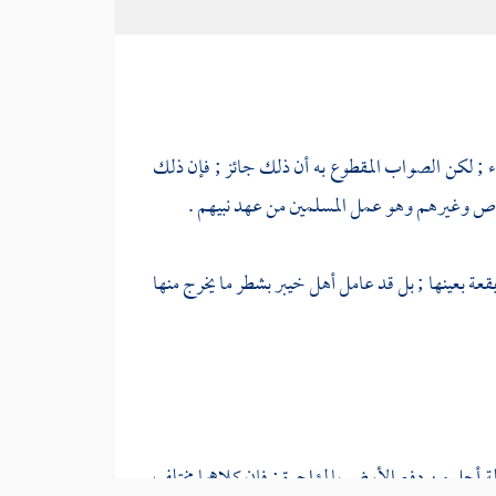
اء ; لكن الصواب المقطوع به أن ذلك جائز ; فإن ذلك
قاص
وغيرهم وهو عمل المسلمين من عهد نبيهم .
قعة بعينها ; بل قد عامل
أهل
خيبر
بشطر ما يخرج منها
لة أحل من دفع الأرض بالمؤاجرة ; فإن كلاهما مختلف