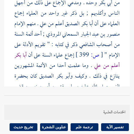
من
أبي بكر
وحده . ومدعي الإجماع على ذلك من أجهل
الناس وأكذبهم ; بل ذكر غير واحد من العلماء إجماع
العلماء على أن
أبا بكر الصديق
أعلم من
علي
. منهم
الإمام
منصور بن عبد الجبار السمعاني المروذي
; أحد أئمة السنة
من أصحاب
الشافعي
ذكر في كتابه : " تقويم الأدلة على
الإمام "
[
ص:
399 ]
إجماع علماء السنة على أن
أبا بكر
أعلم من
علي
. وما علمت أحدا من الأئمة المشهورين
ينازع في ذلك . وكيف
وأبو بكر الصديق
كان بحضرة
النبي صلى الله عليه وسلم يفتي ويأمر وينهي ويقضي
ويخطب كما كان يفعل ذلك إذا خرج هو
وأبو بكر
يدعو
الناس إلى الإسلام ولما هاجرا جميعا ويوم
حنين
وغير
الخدمات العلمية
ذلك من المشاهد والنبي صلى الله عليه وسلم ساكت يقره
على ذلك ويرضى بما يقول ولم تكن هذه المرتبة لغيره .
تفسير الآية
ترجمة علم
عناوين الشجرة
تخريج حديث