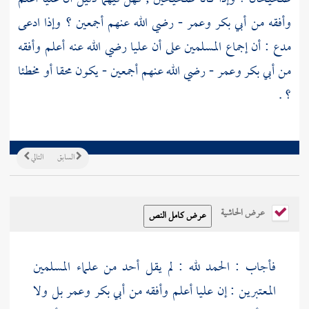
وأفقه من
أبي بكر
وعمر
- رضي الله عنهم أجمعين ؟ وإذا ادعى
مدع : أن إجماع المسلمين على أن
عليا
رضي الله عنه أعلم وأفقه
من
أبي بكر
وعمر
- رضي الله عنهم أجمعين - يكون محقا أو مخطئا
؟ .
السابق
التالي
عرض الحاشية
فأجاب : الحمد لله : لم يقل أحد من علماء المسلمين
المعتبرين : إن
عليا
أعلم وأفقه من
أبي بكر
وعمر
بل ولا