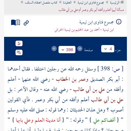
الرئيسية
مجموع فتاوى ابن تيمية
العقيدة
كتاب مفصل اعتقاد السلف
تراجم الأعلام
مسألة أيهما أعلم وأفقه أبو بكر وعمر أم علي بن أبي طالب
مجموع فتاوى ابن تيمية
ابن تيمية - أحمد بن عبد الحليم بن تيمية الحراني
جزء
صفحة
4
398
[
ص:
398 ]
وسئل رحمه الله عن رجلين اختلفا . فقال أحدهما
:
أبو بكر الصديق
وعمر بن الخطاب
- رضي الله عنهما - أعلم
وأفقه من
علي بن أبي طالب
- رضي الله عنه - وقال الآخر : بل
علي بن أبي طالب
أعلم وأفقه من
أبي بكر
وعمر
. فأي القولين
أصوب ؟ وهل هذان الحديثان : وهما قوله : صلى الله عليه وسلم
" {
أقضاكم
علي
} " وقوله : " {
أنا مدينة العلم
وعلي
بابها
} "
صحيحان ؟ وإذا كانا صحيحين ; فهل فيهما دليل أن
عليا
أعلم