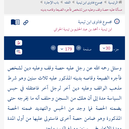
الرئيسية
مجموع فتاوى ابن تيمية
الفقه
باب الإجارة
تراجم الأعلام
مسألة عليه حصة وقف وعليه دين لشخص فأجره الضيعة وقاصه بدينه
مجموع فتاوى ابن تيمية
ابن تيمية - أحمد بن عبد الحليم بن تيمية الحراني
جزء
صفحة
30
179
وسئل رحمه الله عن رجل عليه حصة وقف وعليه دين لشخص
فأجره الضيعة وقاصه بدينه المذكور عليه ثلاث سنين وهو شرط
مذهب الواقف وعليه دين آخر لرجل آخر فاعتقله في حبس
السياسة مدة إلى أن هلك من السجن وحلف أنه ما يخرجه حتى
يضمنه الحصة فما وجد من الحبس والتهديد ضمنه الحصة
المذكورة وهو ضامن حصة أخرى فاستولى عليها من أول المدة
ومدة الإيجار خمس سنين ومبلغ الدين واحد .