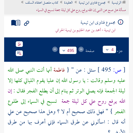
الرئيسية
مجموع فتاوى ابن تيمية
العقيدة
كتاب مفصل اعتقاد السلف
تراجم الأعلام
مسألة هل صح عن النبي إن الله يرفع روح علي كل ليلة جمعة تسبح في السماء
مجموع فتاوى ابن تيمية
ابن تيمية - أحمد بن عبد الحليم بن تيمية الحراني
جزء
صفحة
4
495
[
ص:
495 ]
سئل : عن " {
فاطمة
أنها أتت النبي صلى الله
عليه وسلم وقالت : يا رسول الله إن
عليا
يقوم الليالي كلها إلا
ليلة الجمعة فإنه يصلي الوتر ثم ينام إلى أن يطلع الفجر فقال :
إن
الله يرفع روح
علي
كل ليلة جمعة
تسبح في السماء إلى طلوع
الفجر
} " فهل ذلك صحيح أم لا ؟ وهل هذا صحيح عن
علي
أنه قال : اسألوني عن طرق السماء فإني أعرف بها من طرق
الأرض ؟