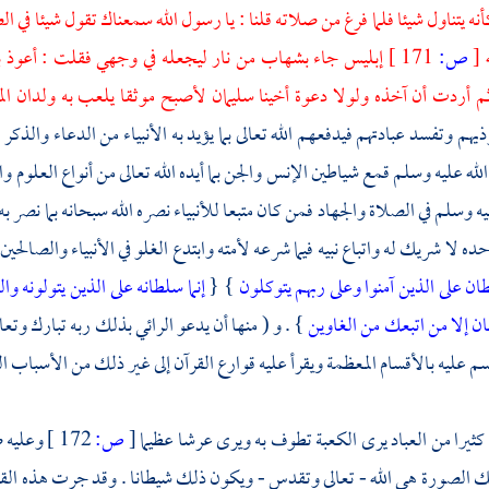
نه يتناول شيئا فلما فرغ من صلاته قلنا : يا رسول الله سمعناك تقول شيئا في
ه
[
ص:
171 ]
إبليس جاء بشهاب من نار ليجعله في وجهي فقلت : أعوذ بال
ثم أردت أن آخذه ولولا دعوة أخينا
سليمان
لأصبح موثقا يلعب به ولدان
ال
يهم وتفسد عبادتهم فيدفعهم الله تعالى بما يؤيد به الأنبياء من الدعاء والذكر 
الله عليه وسلم قمع شياطين الإنس والجن بما أيده الله تعالى من أنواع العلوم و
ه وسلم في الصلاة والجهاد فمن كان متبعا للأنبياء نصره الله سبحانه بما نصر به ال
حده لا شريك له واتباع نبيه فيما شرعه لأمته وابتدع الغلو في الأنبياء والصالح
ن على الذين آمنوا وعلى ربهم يتوكلون
} {
إنما سلطانه على الذين يتولونه 
ن إلا من اتبعك من الغاوين
} . و ( منها أن يدعو الرائي بذلك ربه تبارك وتعا
م عليه بالأقسام المعظمة ويقرأ عليه قوارع القرآن إلى غير ذلك من الأسباب ال
كثيرا من العباد يرى
الكعبة
تطوف به ويرى عرشا عظيما
[
ص:
172 ]
وعليه 
ك الصورة هي الله - تعالى وتقدس - ويكون ذلك شيطانا . وقد جرت هذه الق