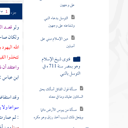
على وجهين
جزء
1
التوسل بدعاء النبي
وشفاعته على وجهين
ولو
قصد الص
ولكان صاحبه
دين الإسلام مبني على
أصلين
الله
اليهود
و
تتخذوا الق
فتوى شيخ الإسلام
وهو بمصر سنة 711 ه في
واعتقد أن 
التوسل بالنبي
ابن عباس
:
مسألة قول القائل أسألك بحق
وقد استفا
السائلين عليك وما في معناه
سواعا ولا 
مسألة من يبوس الأرض دائما
: ثم صارت 
ويفعل ذلك لسبب أخذ رزق وهو مكره
سينا
ومن أخ