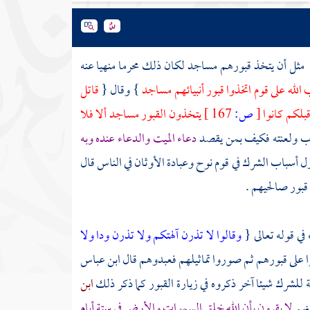
مثل أن يتخذ قبورهم مساجد لكان ذلك محرما منهيا عنه
لله على قوم اتخذوا قبور أنبيائهم مساجد
} وقال {
قاتل
بلكم كانوا
[
ص:
167 ]
يتخذون القبور مساجد ألا فلا
رب ولعنته فكيف بمن يقصد
دعاء الميت والدعاء عنده وبه
ول أسباب الشرك في
قوم
نوح
وعبادة الأوثان في الناس قال
بور صالحيهم .
في قوله تعالى {
وقالوا لا تذرن آلهتكم ولا تذرن ودا ولا
وا على قبورهم ثم صوروا تماثيلهم فعبدوهم قال
ابن عباس
ة
للشرك شيئا آخر ذكروه في زيارة القبور كما ذكر ذلك
ابن
نهم
لا يقرون بأن الله خلق السموات والأرض في ستة أيام