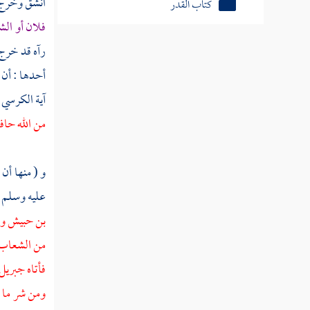
انشق وخرج م
كتاب القدر
فلان أو ال
المنطق
رآه قد خرج 
أحدها : أن 
الآداب والتصوف
آية الكرسي 
التفسير
من الله حا
الحديث
أصول الفقه
و ( منها أن
عليه وسلم ب
الفقه
بن حبيش
وك
من الشعاب و
فأتاه
جبريل
ومن شر ما ي