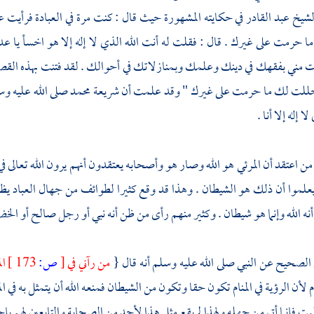
لشيخ
عبد القادر
في حكايته المشهورة حيث قال : كنت مرة في العبادة فرأيت عر
حرمت على غيرك . قال : فقلت له أنت الله الذي لا إله إلا هو اخسأ يا عدو
مني بفقهك في دينك وعلمك وبمنازلاتك في أحوالك . لقد فتنت بهذه القصة 
 حللت لك ما حرمت على غيرك " وقد علمت أن شريعة
محمد
صلى الله عليه وس
لا إله إلا أنا .
ن اعتقد أن المرئي هو الله وصار هو وأصحابه يعتقدون أنهم يرون الله تعالى 
يعلموا أن ذلك هو الشيطان . وهذا قد وقع كثيرا لطوائف من جهال العباد يظن أح
نه الله وإنما هو شيطان . وكثير منهم رأى من ظن أنه نبي أو رجل صالح أو
الخض
الصحيح عن النبي صلى الله عليه وسلم أنه قال {
من رآني في
[
ص:
173 ]
ال
ام لأن الرؤية في المنام تكون حقا وتكون من الشيطان فمنعه الله أن يتمثل به في المن
ميت فإنما أتي من جهله ولهذا لم يقع مثل هذا لأحد من الصحابة والتابعين لهم بإ