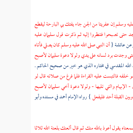
ليه وسلم إن عفريتا من الجن جاء يفتك بي البارحة ليقطع
سجد حتى تصبحوا فتنظروا إليه ثم ذكرت قول
سليمان
عليه
وعن
عائشة
{
أن النبي صلى الله عليه وسلم كان يصلي فأتاه
حتى وجدت برد لسانه على يدي ولولا دعوة
سليمان
لأصبح
 الله المقدسي
في مختاره الذي هو خير من صحيح
الحاكم
.
خلفه فالتبست عليه القراءة فلما فرغ من صلاته قال لو
 الإبهام والتي تليها - ولولا دعوة أخي
سليمان
لأصبح
وبين القبلة أحد فليفعل
} رواه الإمام
أحمد
في مسنده
وأبو
عناه يقول أعوذ بالله منك ثم قال ألعنك بلعنة الله ثلاثا