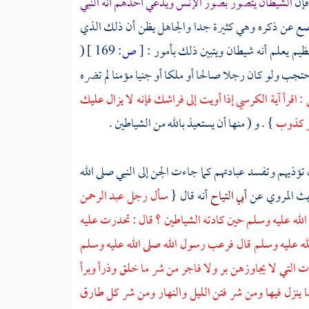
فإن
الشيطان يتصور بصور الإنس ويدعي أحدهم أنه النبي
موضع عن ذكره وهي كثيرة جدا والجاهل يظن أن ذلك الذي
عظيم يعلم أنه شيطان ويتبين ذلك بأمور :
[
ص:
169 ]
(
جب ولو كان رجلا صالحا أو ملكا أو جنيا مؤمنا لم تضره
ي : اقرأ آية الكرسي إذا أويت إلى فراشك فإنه لا يزال عليك
هو كذوب
} . و ( منها أن يستعيذ بالله من الشياطين .
 تؤذيهم وتفسد عبادتهم كما جاءت الجن إلى النبي صلى الله
ديث المروي عن
أبي التياح
أنه قال {
سأل رجل
عبد الرحمن
لله عليه وسلم حين كادته الشياطين ؟ قال : تحدرت عليه
لله عليه وسلم قال فرعب رسول الله صلى الله عليه وسلم
ات التي لا يجاوزهن بر ولا فاجر من شر ما خلق وذرأ وبرأ
 ينزل فيها ومن شر فتن الليل والنهار ومن شر كل طارق