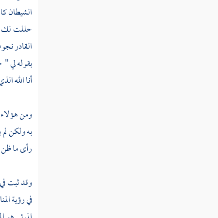
الشيطان كا
حللت لك ما 
القادر
نجوت 
بقوله لي "
أنا الله الذي 
ومن هؤلاء م
به ولكن لم 
رأى ما ظن أ
وقد ثبت في 
في رؤية المن
المرئي هو ال