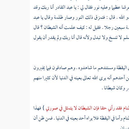
شا عظيما وعليه نور فقال لي : يا
عبد القادر
أنا ربك وقد
 الله . قال : فتمزق ذلك النور وصار ظلمة وقال يا
عبد
سبعين رجلا . فقيل له : كيف علمت أنه الشيطان ؟ قال
لم لا تنسخ ولا تبدل ولأنه قال أنا ربك ولم يقدر أن يقول
في اليقظة ومستندهم ما شاهدوه . وهم صادقون فيما يخبرون
دهم أنه يرى الله تعالى بعينه في الدنيا لأن كثيرا منهم
ر
وكان شيطانا .
منام فقد رآني حقا فإن الشيطان لا يتمثل في صورتي
} فهذا
ام وأما في اليقظة فلا يراه أحد بعينه في الدنيا . فمن ظن أن
حسان .