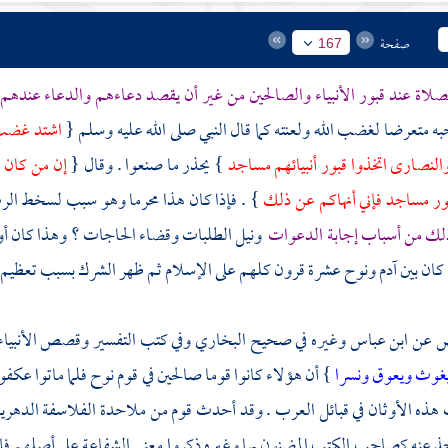
صفحة
167
لاة عند قبور الأنبياء والصالحين من غير أن يقصد دعاءهم والدعاء عندهم
 متعرضا لغضب الله ولعنته كما قال النبي صلى الله عليه وسلم {
اشتد غضب ا
النصارى
اتخذوا قبور أنبيائهم مساجد
} يحذر ما صنعوا . وقال {
إن من كان ق
بور مساجد فإني أنهاكم عن ذلك
} . فإذا كان هذا محرما وهو سبب لسخط ال
ذلك من أسباب إجابة الدعوات
ونيل الطلبات وقضاء الحاجات ؟ وهذا كان أ
 كان بين
آدم
ونوح
عشرة قرون كلهم على الإسلام ثم ظهر الشرك بسبب تعظيم ق
ض عن
ابن عباس
وغيره في صحيح
البخاري
وفي كتب التفسير وقصص الأنبياء 
يغوث ويعوق ونسرا
} أن هؤلاء كانوا قوما صالحين في قوم
نوح
فلما ماتوا عكف
هذه الأوثان في قبائل العرب . وقد أحدث قوم من ملاحدة
الفلاسفة الدهري
ذ عنه كصاحب الكتب المضنون بها وغيره ذكروا معنى الشفاعة على أصلهم فإ