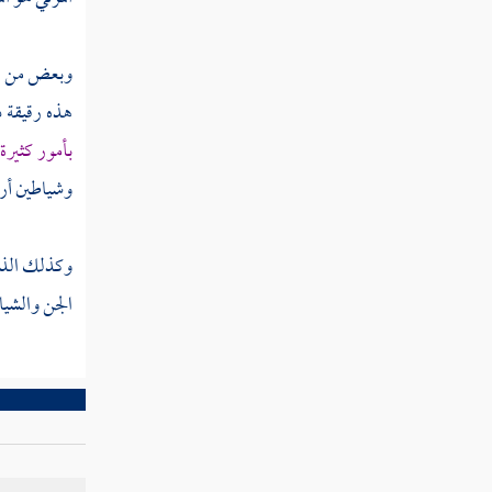
وبعض من رأ
هذه رقيقة ذ
بأمور كثيرة
وشياطين أر
وكذلك الذي
الجن والشيا