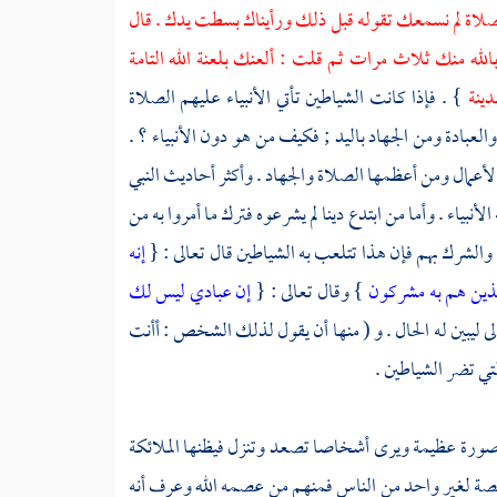
 الصلاة لم نسمعك تقوله قبل ذلك ورأيناك بسطت يدك . قال
له منك ثلاث مرات ثم قلت : ألعنك بلعنة الله التامة
مدينة
} . فإذا كانت الشياطين تأتي الأنبياء عليهم الصلاة
والعبادة ومن الجهاد باليد ; فكيف من هو دون الأنبياء ؟ .
الأعمال ومن أعظمها الصلاة والجهاد . وأكثر أحاديث النبي
أنبياء . وأما من ابتدع دينا لم يشرعوه فترك ما أمروا به من
ين والشرك بهم فإن هذا تتلعب به الشياطين قال تعالى : {
إنه
والذين هم به مشركون
} وقال تعالى : {
إن عبادي ليس لك
لى ليبين له الحال . و ( منها أن يقول لذلك الشخص : أأنت
تي تضر الشياطين .
صورة عظيمة ويرى أشخاصا تصعد وتنزل فيظنها الملائكة
صة لغير واحد من الناس فمنهم من عصمه الله وعرف أنه