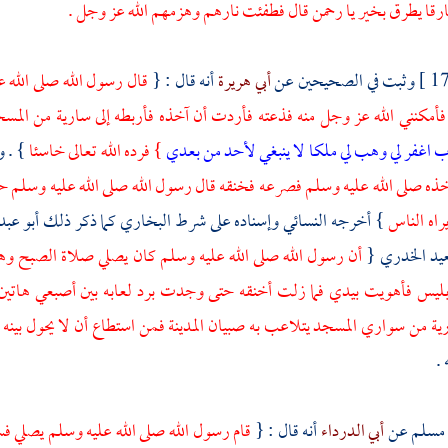
رقا يطرق بخير يا رحمن قال فطفئت نارهم وهزمهم الله عز وجل .
وثبت في الصحيحين عن
أبي هريرة
أنه قال : {
قال رسول الله صلى الله ع
فأمكنني الله عز وجل منه فذعته فأردت أن آخذه فأربطه إلى سارية من الم
 اغفر لي وهب لي ملكا لا ينبغي لأحد من بعدي
} فرده الله تعالى خاسئا
} . 
ذه صلى الله عليه وسلم فصرعه فخنقه قال رسول الله صلى الله عليه وسلم 
راه الناس
} أخرجه
النسائي
وإسناده على شرط
البخاري
كما ذكر ذلك
أبو عبد
عيد الخدري
{
أن رسول الله صلى الله عليه وسلم كان يصلي صلاة الصبح وهو 
بليس فأهويت بيدي فما زلت أخنقه حتى وجدت برد لعابه بين أصبعي هاتين -
رية من سواري المسجد يتلاعب به صبيان
المدينة
فمن استطاع أن لا يحول بينه 
 .
مسلم
عن
أبي الدرداء
أنه قال : {
قام رسول الله صلى الله عليه وسلم يصلي فسم