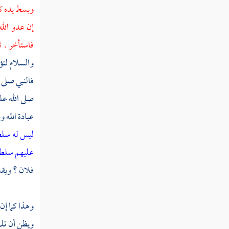
وبسط يده كأ
إن عدو الل
فاستأخر . 
والسلام لتؤذ
فالنبي صلى 
صلى الله علي
عبادة الله و
ليس له سلطا
عليهم سلطا
فلان ؟ ويقس
وهذا كما إن 
ويظن أن تل