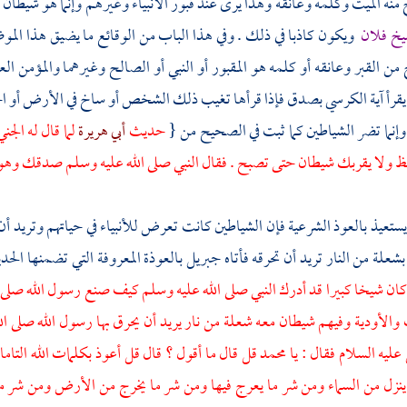
نه الميت وكلمه وعانقه وهذا يرى عند قبور الأنبياء وغيرهم وإنما هو شيطان 
شيخ فلان
ويكون كاذبا في ذلك . وفي هذا الباب من الوقائع ما يضيق هذا ال
من القبر وعانقه أو كلمه هو المقبور أو النبي أو الصالح وغيرهما والمؤمن ال
يقرأ آية الكرسي بصدق فإذا قرأها تغيب ذلك الشخص أو ساخ في الأرض أو احت
وإنما تضر الشياطين كما ثبت في الصحيح من {
حديث
أبي هريرة
لما قال له الجن
فظ ولا يقربك شيطان حتى تصبح . فقال النبي صلى الله عليه وسلم صدقك و
 يستعيذ بالعوذ الشرعية فإن الشياطين كانت تعرض للأنبياء في حياتهم وتريد أن
شعلة من النار تريد أن تحرقه فأتاه
جبريل
بالعوذة المعروفة التي تضمنها الح
ان شيخا كبيرا قد أدرك النبي صلى الله عليه وسلم كيف صنع رسول الله صلى ا
الأودية وفيهم شيطان معه شعلة من نار يريد أن يحرق بها رسول الله صلى ا
عليه السلام فقال : يا
محمد
قل قال ما أقول ؟ قال قل أعوذ بكلمات الله التام
نزل من السماء ومن شر ما يعرج فيها ومن شر ما يخرج من الأرض ومن شر ما