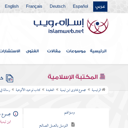
والتابعين تعمد الكذب على
عربي
Español
Deutsch
Français
English
الرسول
حكايات الذين يتلقون
الأدعية من الرؤيا في المنام
متى يكون قول الصحابي
حجة
الرئيسية
موسوعات
مقالات
الفتوى
الاستشارات
الإقسام على الله بالأنبياء
والصالحين
المكتبة الإسلامية
كتب
الحلف على الله بشيء من
الرئيسية
مجموع فتاوى ابن تيمية
العقيدة
كتاب توحيد الألوهية
رسالة في
مخلوقاته
دعاء الغائبين والموتى
وسؤالهم
مجموع ف
ابن تيمية
التوسل بالعمل الصالح