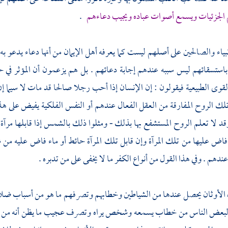
لم الجزئيات ويسمع أصوات عباده ويجيب دعاءهم
.
بياء والصالحين على أصلهم ليست كما يعرفه أهل الإيمان من أنها دعاء يدعو ب
 باستسقائهم ليس سببه عندهم إجابة دعائهم . بل هم يزعمون أن المؤثر في
القوى الطبيعية فيقولون : إن الإنسان إذا أحب رجلا صالحا قد مات لا سيما إ
ك الروح المفارقة من العقل الفعال عندهم أو النفس الفلكية يفيض على هذه 
د لا تعلم الروح المستشفع بها بذلك - ومثلوا ذلك بالشمس إذا قابلها مرآة ف
اض عليها من تلك المرآة وإن قابل تلك المرآة حائط أو ماء فاض عليه من 
 عندهم . وفي هذا القول من أنواع الكفر ما لا يخفى على من تدبره .
 الأوثان يحصل عندها من الشياطين وخطابهم وتصرفهم ما هو من أسباب ضلا
 لبعض الناس من خطاب يسمعه وشخص يراه وتصرف عجيب ما يظن أنه من المي