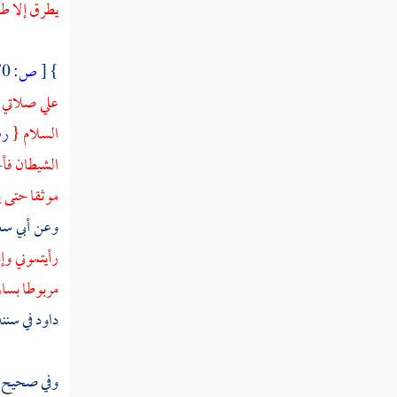
يطرق إلا طا
}
[
ص:
170 ]
علي صلاتي 
السلام {
رب
الشيطان فأخ
موثقا حتى ي
وعن
أبي س
رأيتموني وإ
مربوطا بسا
داود
في سننه
وفي صحيح