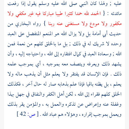
عليه ; ولهذا كان النبي صلى الله عليه وسلم يقول إذا رفعت
مائدته : {
الحمد لله حمدا كثيرا طيبا مباركا فيه غير مكفي ولا
مكفور ولا مودع ولا مستغنى عنه ربنا
} رواه
البخاري
من
حديث
أبي أمامة
بل ولا يزال الله هو المنعم المتفضل على العبد
وحده لا شريك له في ذلك ; بل ما بالخلق كلهم من نعمة فمن
الله ; وسعادة العبد في كمال افتقاره إلى الله ، واحتياجه إليه ، وأن
يشهد ذلك ويعرفه ويتصف معه بموجبه ، أي بموجب علمه
ذلك . فإن الإنسان قد يفتقر ولا يعلم مثل أن يذهب ماله ولا
يعلم ، بل يظنه باقيا فإذا علم بذهابه صار له حال آخر ، فكذلك
الخلق كلهم فقراء إلى الله ، لكن أهل الكفر والنفاق في جهل بهذا
وغفلة عنه وإعراض عن تذكره والعمل به ، والمؤمن يقر بذلك
ويعمل بموجب إقراره ، وهؤلاء هم عباد الله .
[
ص:
42 ]