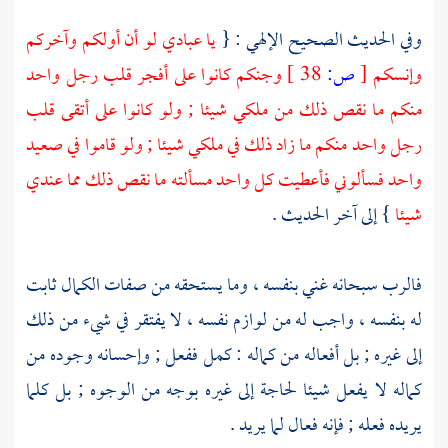
وفي الحديث الصحيح الإلهي : {
يا عبادي لو أن أولكم وآخركم
وإنسكم
[
ص:
38 ]
وجنكم كانوا على أفجر قلب رجل واحد
منكم ما نقص ذلك من ملكي شيئا ; ولو كانوا على أتقى قلب
رجل واحد منكم ما زاد ذلك في ملكي شيئا ; ولو قاموا في صعيد
واحد فسألوني فأعطيت كل واحد مسألته ما نقص ذلك مما عندي
شيئا
} إلى آخر الحديث .
فالرب سبحانه غني بنفسه ، وما يستحقه من صفات الكمال ثابت
له بنفسه ، واجب له من لوازم نفسه ، لا يفتقر في شيء من ذلك
إلى غيره ; بل أفعاله من كماله : كمل ففعل ; وإحسانه وجوده من
كماله لا يفعل شيئا لحاجة إلى غيره بوجه من الوجوه ; بل كلما
يريده فعله ; فإنه فعال لما يريد .