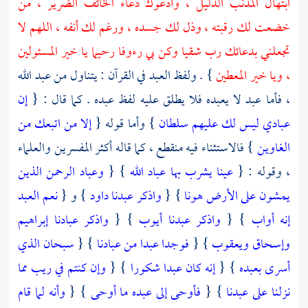
ابتهال المذنب الذليل ، وأدعوك دعاء الخائف الضرير ، من
خضعت لك رقبته ، وذل لك جسده ، ورغم لك أنفه ، اللهم لا
تجعلني بدعائك رب شقيا وكن بي رءوفا رحيما يا خير المسئولين
، ويا خير المعطين
} . ولفظ العبد في القرآن : يتناول من عبد الله
، فأما عبد لا يعبده فلا يطلق عليه لفظ عبده . كما قال : {
إن
عبادي ليس لك عليهم سلطان
} وأما قوله {
إلا من اتبعك من
الغاوين
} فالاستثناء فيه منقطع ، كما قاله أكثر المفسرين والعلماء
، وقوله : {
عينا يشرب بها عباد الله
} {
وعباد الرحمن الذين
يمشون على الأرض هونا
} {
واذكر عبدنا داود
} و {
نعم العبد
إنه أواب
} {
واذكر عبدنا أيوب
} {
واذكر عبادنا إبراهيم
وإسحاق ويعقوب
} {
فوجدا عبدا من عبادنا
} {
سبحان الذي
أسرى بعبده
} {
إنه كان عبدا شكورا
} {
وإن كنتم في ريب مما
نزلنا على عبدنا
} {
فأوحى إلى عبده ما أوحى
} {
وأنه لما قام