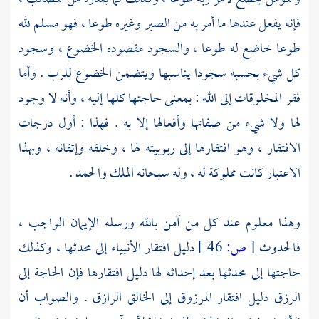
فإنه يفعل عندها ما أمر به من الصبر وغيره طوعا ، فهو مسلم لله
طوعا خاضع له طوعا ، والسجود مقصوده الخضوع ، وسجود
كل شيء بحسبه سجودا يناسبها ويتضمن الخضوع للرب . وأما
فقر المخلوقات إلى الله : بمعنى حاجتها كلها إليه ، وأنه لا وجود
لها ولا شيء من صفاتها وأفعالها إلا به . فهذا : أول درجات
الافتقار ، وهو افتقارها إلى ربوبيته لها ، وخلقه وإتقانه ، وبهذا
الاعتبار كانت مملوكة له ، وله سبحانه الملك والحمد .
وهذا معلوم عند كل من آمن بالله ورسله الإيمان الواجب ،
فالحدوث
[
ص:
46 ]
دليل افتقار الأنبياء إلى محدثها ، وكذلك
حاجتها إلى محدثها بعد إحداثه لها دليل افتقارها فإن الحاجة إلى
الرزق دليل افتقار المرزوق إلى الخالق الرازق . والصواب أن