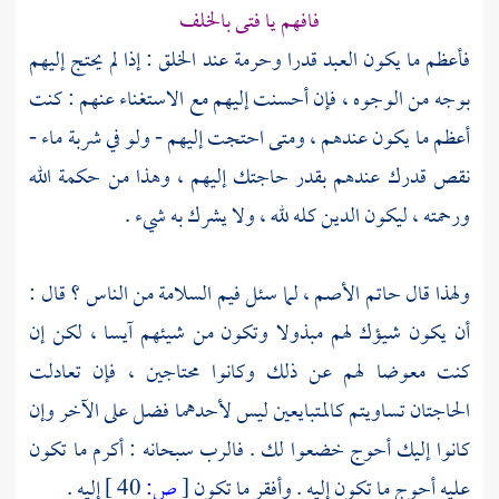
فافهم يا فتى بالخلف
فأعظم ما يكون العبد قدرا وحرمة عند الخلق : إذا لم يحتج إليهم
بوجه من الوجوه ، فإن أحسنت إليهم مع الاستغناء عنهم : كنت
أعظم ما يكون عندهم ، ومتى احتجت إليهم - ولو في شربة ماء -
نقص قدرك عندهم بقدر حاجتك إليهم ، وهذا من حكمة الله
ورحمته ، ليكون الدين كله لله ، ولا يشرك به شيء .
ولهذا قال
حاتم الأصم
، لما سئل فيم السلامة من الناس ؟ قال :
أن يكون شيؤك لهم مبذولا وتكون من شيئهم آيسا ، لكن إن
كنت معوضا لهم عن ذلك وكانوا محتاجين ، فإن تعادلت
الحاجتان تساويتم كالمتبايعين ليس لأحدهما فضل على الآخر وإن
كانوا إليك أحوج خضعوا لك . فالرب سبحانه : أكرم ما تكون
عليه أحوج ما تكون إليه . وأفقر ما تكون
[
ص:
40 ]
إليه .