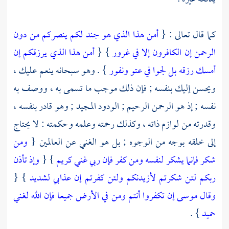
كما قال تعالى : {
أمن هذا الذي هو جند لكم ينصركم من دون
الرحمن إن الكافرون إلا في غرور
} {
أمن هذا الذي يرزقكم إن
أمسك رزقه بل لجوا في عتو ونفور
} . وهو سبحانه ينعم عليك ،
ويحسن إليك بنفسه ; فإن ذلك موجب ما تسمى به ، ووصف به
نفسه ; إذ هو الرحمن الرحيم ; الودود المجيد ; وهو قادر بنفسه ،
وقدرته من لوازم ذاته ، وكذلك رحمته وعلمه وحكمته : لا يحتاج
إلى خلقه بوجه من الوجوه ; بل هو الغني عن العالمين {
ومن
شكر فإنما يشكر لنفسه ومن كفر فإن ربي غني كريم
} {
وإذ تأذن
ربكم لئن شكرتم لأزيدنكم ولئن كفرتم إن عذابي لشديد
} {
وقال موسى إن تكفروا أنتم ومن في الأرض جميعا فإن الله لغني
حميد
} .