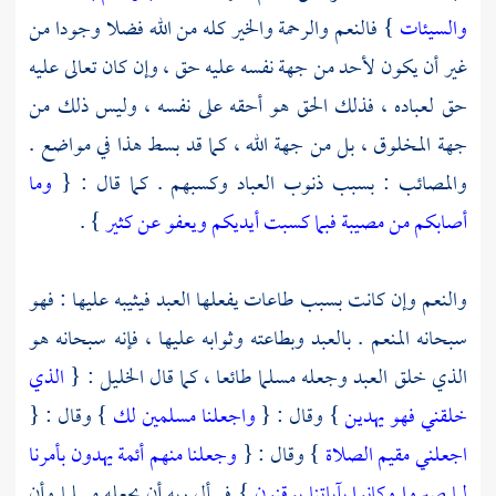
والسيئات
} فالنعم والرحمة والخير كله من الله فضلا وجودا من
غير أن يكون لأحد من جهة نفسه عليه حق ، وإن كان تعالى عليه
حق لعباده ، فذلك الحق هو أحقه على نفسه ، وليس ذلك من
جهة المخلوق ، بل من جهة الله ، كما قد بسط هذا في مواضع .
والمصائب : بسبب ذنوب العباد وكسبهم . كما قال : {
وما
أصابكم من مصيبة فبما كسبت أيديكم ويعفو عن كثير
} .
والنعم وإن كانت بسبب طاعات يفعلها العبد فيثيبه عليها : فهو
سبحانه المنعم . بالعبد وبطاعته وثوابه عليها ، فإنه سبحانه هو
الذي خلق العبد وجعله مسلما طائعا ، كما قال الخليل : {
الذي
خلقني فهو يهدين
} وقال : {
واجعلنا مسلمين لك
} وقال : {
اجعلني مقيم الصلاة
} وقال : {
وجعلنا منهم أئمة يهدون بأمرنا
لما صبروا وكانوا بآياتنا يوقنون
} فسأل ربه أن يجعله مسلما وأن