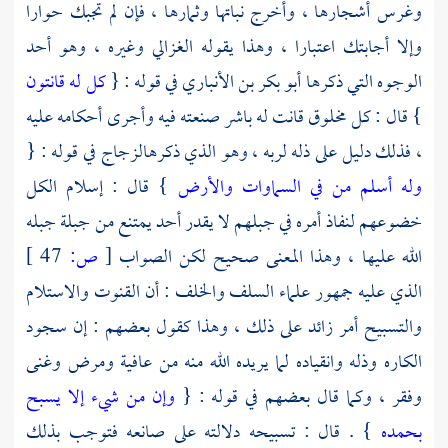
وغرس أشجارها ، وأخرج نباتها وثمارها ، فإن لم تجبك حوارا
وإلا أجابتك اعتبارا ، وهذا يقوله
الغزالي
وغيره ، وهو أحد
الوجوه التي ذكرها
أبو بكر بن الأنباري
في قوله : {
كل له قانتون
} قال : كل مخلوق قانت له باشر صنعته فيه وأجرى أحكامه عليه
، فذلك دليل على ذله لربه ، وهو الذي ذكره
الزجاج
في قوله : {
وله أسلم من في السماوات والأرض
} قال : إسلام الكل
خضوعهم لنفاذ أمره في جبلهم لا يقدر أحد يمتنع من جبلة جبله
الله عليها ، وهذا المعنى صحيح لكن الصواب
[
ص:
47 ]
الذي عليه جمهور علماء
السلف
والخلف : أن القنوت والاستلام
والتسبيح أمر زائد على ذلك ، وهذا كقول بعضهم : إن سجود
الكاره وذله وانقياده لما يريده الله منه من عافية ومرض وغنى
وفقر ، وكما قال بعضهم في قوله : {
وإن من شيء إلا يسبح
بحمده
} . قال : تسبيحه دلالته على صانعه فتوجب بذلك