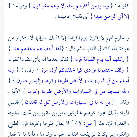
كقوله : {
وما يؤمن أكثرهم بالله إلا وهم مشركون
} وقوله : {
إلا آتي الرحمن عبدا
} أي ذليلا خاضعا .
ومعلوم أنهم لا يأتون يوم القيامة إلا كذلك ، وإنما الاستكبار عن
عبادة الله كان في الدنيا ، ثم قال : {
لقد أحصاهم وعدهم عدا
}
{
وكلهم آتيه يوم القيامة فردا
} فذكر بعدها أنه يأتي منفردا كقوله
{
ولقد جئتمونا فرادى كما خلقناكم أول مرة
} وقال : {
وله
أسلم من في السماوات والأرض طوعا وكرها وإليه يرجعون
} {
ولله يسجد من في السماوات والأرض طوعا وكرها
} الآية .
وقال : {
بل له ما في السماوات والأرض كل له قانتون
} فليس
المراد بذلك مجرد كونهم مخلوقين مدبرين مقهورين تحت المشيئة
والقدرة فإن هذا
[
ص:
45 ]
لا يقال طوعا وكرها فإن الطوع
والكره إنما يكون لما يفعله الفاعل طوعا وكرها ، فأما ما لا فعل