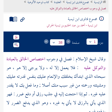
الرئيسية
مجموع فتاوى ابن تيمية
العقيدة
كتاب توحيد الألوهية
تراجم الأعلام
فصل في وجوب اختصاص الخالق بالعبادة والتوكل عليه
مجموع فتاوى ابن تيمية
ابن تيمية - أحمد بن عبد الحليم بن تيمية الحراني
جزء
صفحة
1
38
وقال شيخ الإسلام : فصل في وجوب
اختصاص الخالق بالعبادة
والتوكل عليه
: فلا يعمل إلا له ، ولا يرجى إلا هو ، هو
سبحانه الذي ابتدأك بخلقك والإنعام عليك بنفس قدرته عليك
ومشيئته ورحمته من غير سبب منك أصلا ; وما فعل بك لا يقدر
عليه غيره . ثم إذا احتجت إليه في جلب رزق أو دفع ضرر : فهو
الذي يأتي بالرزق لا يأتي به غيره ، وهو الذي يدفع الضرر لا
يدفعه غيره .