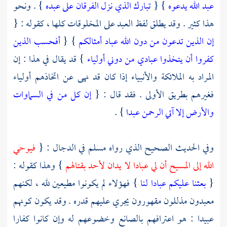
عبد الله يدعوه
} {
تبارك الذي نزل الفرقان على عبده
} . ونحو
هذا كثير . وقد يطلق لفظ العبد على المخلوقات كلها ، كقوله : {
إن الذين تدعون من دون الله عباد أمثالكم
} {
أفحسب الذين
كفروا أن يتخذوا عبادي من دوني أولياء
} قد يقال في هذا : إن
المراد به الملائكة والأنبياء إذا كان قد نهى عن اتخاذهم أولياء
فغيرهم بطريق الأولى . فقد قال : {
إن كل من في السماوات
والأرض إلا آتي الرحمن عبدا
} .
وفي الحديث الصحيح الذي رواه
مسلم
في الدجال : {
فيوحي
الله إلى المسيح أن لي عبادا لا يدان لأحد بقتالهم
} وهذا كقوله :
{
بعثنا عليكم عبادا لنا
} فهؤلاء لم يكونوا مطيعين لله ، لكنهم
معبدون مذللون مقهورون يجري عليهم قدره . وقد يكون كونهم
عبيدا : هو اعترافهم بالصانع وخضوعهم له وإن كانوا كفارا