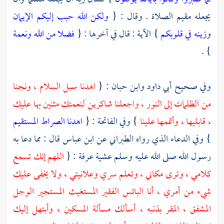
يجعله مقيم الصلاة . وقال : {
ولكن الله حبب إليكم الإيمان
وزينه في قلوبكم
} الآية : قال في آخرها : {
فضلا من الله ونعمة
} .
وفي صحيح
أبي داود
وابن حبان
: {
اهدنا سبل السلام ، ونجنا
من الظلمات إلى النور ، واجعلنا شاكرين لنعمتك مثنين بها عليك
، قابليها ، وأتممها علينا
} وفي الفاتحة : {
اهدنا الصراط المستقيم
} وفي الدعاء الذي رواه
الطبراني
عن
ابن عباس
قال : مما دعا به
رسول الله صلى الله عليه وسلم عشية عرفة : {
اللهم إنك تسمع
كلامي ، وترى مكاني ، وتعلم سري وعلانيتي ، ولا يخفى عليك
شيء من أمري ، أنا البائس الفقير المستغيث المستجير الوجل
المشفق ، المقر بذنبه ، أسألك مسألة المسكين ، وأبتهل إليك