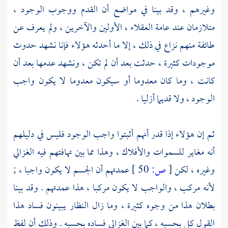
وغيرهم ، وقد بينا في مواضع أن القدم ووجوب الوجود ،
متلازمان عند عامة العقلاء ، الأولين والآخرين ، ولم يعرف عن
طائفة منهم نزاع في ذلك ، إلا ما أحدثه هؤلاء فإنا نشهد حدوث
موجودات كثيرة ، حدثت بعد أن لم تكن ، ونشهد عدمها بعد أن
كانت ، وما كان معدوما أو سيكون معدوما لا يكون واجب
الوجود ، ولا قديما أزليا .
ثم إن هؤلاء إذا قدر أنهم أثبتوا واجب الوجود فليس في دليلهم
أنه مغاير للسموات والأفلاك ، وهذا مما بين تهافتهم فيه
الغزالي
وغيره ، لكن
[
ص:
50 ]
عمدتهم أن الجسم لا يكون واجبا ، ;
لأنه مركب ، والواجب لا يكون مركبا ، هذا عمدتهم . وقد بينا
بطلان هذا من وجوه كثيرة ، وما زال النظار يبينون فساد هذا
القول كل بحسبه ، كما بين
الغزالي
فساده بحسبه . وذلك أن لفظ