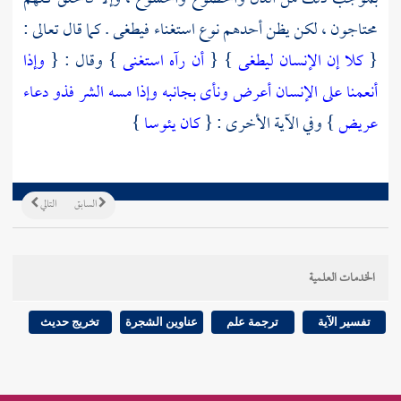
محتاجون ، لكن يظن أحدهم نوع استغناء فيطغى . كما قال تعالى :
{
كلا إن الإنسان ليطغى
} {
أن رآه استغنى
} وقال : {
وإذا
أنعمنا على الإنسان أعرض ونأى بجانبه وإذا مسه الشر فذو دعاء
عريض
} وفي الآية الأخرى : {
كان يئوسا
}
السابق
التالي
الخدمات العلمية
تفسير الآية
ترجمة علم
عناوين الشجرة
تخريج حديث