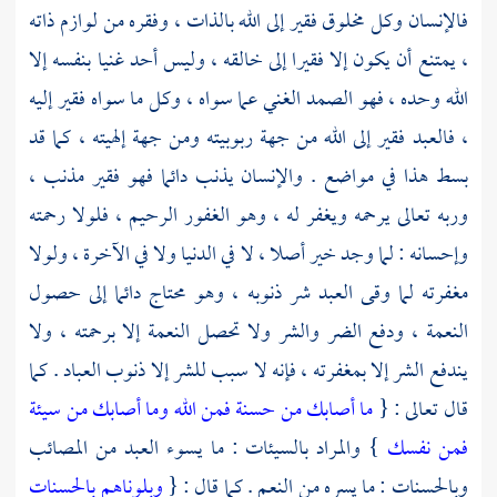
فالإنسان وكل مخلوق فقير إلى الله بالذات ، وفقره من لوازم ذاته
، يمتنع أن يكون إلا فقيرا إلى خالقه ، وليس أحد غنيا بنفسه إلا
الله وحده ، فهو الصمد الغني عما سواه ، وكل ما سواه فقير إليه
، فالعبد فقير إلى الله من جهة ربوبيته ومن جهة إلهيته ، كما قد
بسط هذا في مواضع . والإنسان يذنب دائما فهو فقير مذنب ،
وربه تعالى يرحمه ويغفر له ، وهو الغفور الرحيم ، فلولا رحمته
وإحسانه : لما وجد خير أصلا ، لا في الدنيا ولا في الآخرة ، ولولا
مغفرته لما وقى العبد شر ذنوبه ، وهو محتاج دائما إلى حصول
النعمة ، ودفع الضر والشر ولا تحصل النعمة إلا برحمته ، ولا
يندفع الشر إلا بمغفرته ، فإنه لا سبب للشر إلا ذنوب العباد . كما
قال تعالى : {
ما أصابك من حسنة فمن الله وما أصابك من سيئة
فمن نفسك
} والمراد بالسيئات : ما يسوء العبد من المصائب
وبالحسنات : ما يسره من النعم . كما قال : {
وبلوناهم بالحسنات