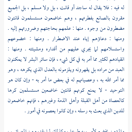
له فيه : فلا يقال له ساجد أو قانت ، بل ولا مسلم ، بل الجميع
مقرون بالصانع بفطرتهم ، وهم خاضعون مستسلمون قانتون
مضطرون من وجوه . منها : علمهم بحاجتهم وضرورتهم إليه .
ومنها : دعاؤهم إياه عند الاضطرار . ومنها : خضوعهم
واستسلامهم لما يجري عليهم من أقداره ومشيئته . ومنها :
انقيادهم لكثير مما أمر به في كل شيء ، فإن سائر البشر لا يمكنون
العبد من مراده بل يقهرونه ويلزمونه بالعدل الذي يكرهه ، وهو
مما أمر الله به ، وعصيانهم له في بعض ما أمر به - وإن كان هو
التوحيد - لا يمنع كونهم قانتين خاضعين مستسلمين كرها
كالعصاة من أهل القبلة وأهل الذمة وغيرهم ، فإنهم خاضعون
للدين الذي بعث به رسله ، وإن كانوا يعصونه في أمور .
والمؤمن يخضع لأمر ربه طوعا ، وكذلك لما يقدره من المصائب ،