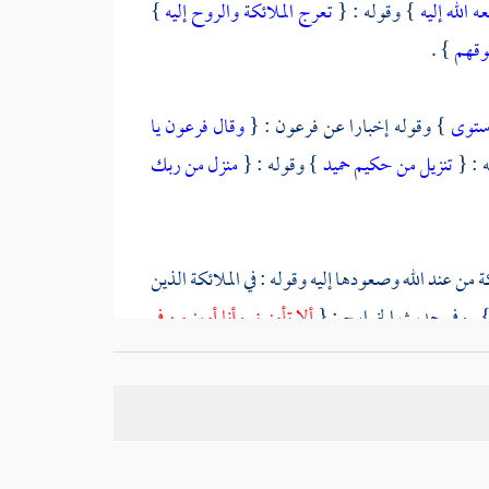
ه الله إليه
} وقوله : {
تعرج الملائكة والروح إليه
}
فوقهم
} .
استوى
} وقوله إخبارا عن
فرعون
: {
وقال فرعون يا
 : {
تنزيل من حكيم حميد
} وقوله : {
منزل من ربك
من عند الله وصعودها إليه وقوله : في الملائكة الذين
 . وفي حديث
الخوارج
: {
ألا تأمنوني وأنا أمين من في
أوعال : {
والعرش فوق ذلك والله فوق عرشه وهو
لم أعرابي فقال : يا رسول الله جهدت الأنفس وجاع