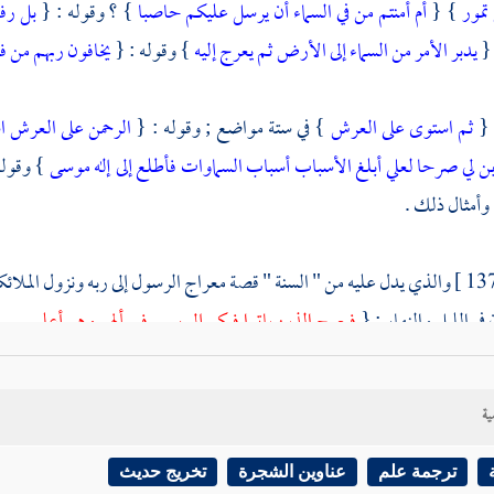
 تمور
} {
أم أمنتم من في السماء أن يرسل عليكم حاصبا
} ؟ وقوله : {
بل رفع
 {
يدبر الأمر من السماء إلى الأرض ثم يعرج إليه
} وقوله : {
يخافون ربهم من 
 {
ثم استوى على العرش
} في ستة مواضع ; وقوله : {
الرحمن على العرش 
بن لي صرحا لعلي أبلغ الأسباب
أسباب السماوات فأطلع إلى إله موسى
} وقوله
وأمثال ذلك .
والذي يدل عليه من " السنة " قصة معراج الرسول إلى ربه ونزول الملائكة 
 في الليل والنهار : {
فيعرج الذين باتوا فيكم إلى ربهم فيسألهم وهو أعلم بهم
}
 وفي حديث الرقية : {
ربنا الله الذي في السماء تقدس اسمك
} وفي حديث ال
أنتم عليه
} وفي حديث قبض الروح {
حتى يعرج بها إلى السماء التي فيها الله
} .
ية
سنن
أبي داود
" عن
جبير بن مطعم
قال : {
أتى رسول الله صلى الله عليه وس
ترجمة علم
عناوين الشجرة
تخريج حديث