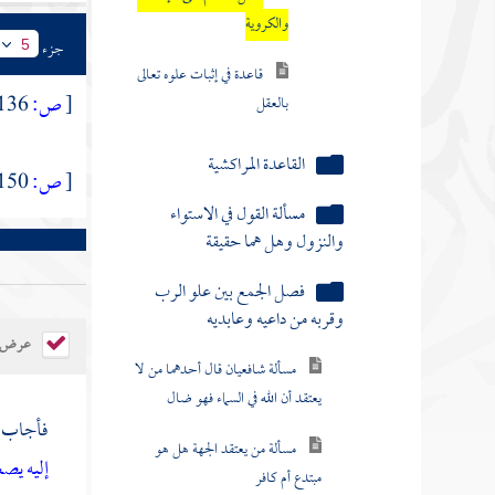
جزء
5
القاعدة المراكشية
[
ص:
136 ]
مسألة القول في الاستواء
والنزول وهل هما حقيقة
[
ص:
150 ]
فصل الجمع بين علو الرب
وقربه من داعيه وعابديه
مسألة شافعيان قال أحدهما من لا
يعتقد أن الله في السماء فهو ضال
مسألة من يعتقد الجهة هل هو
عرض ال
مبتدع أم كافر
مناظرة في الجهة والتحيز
فأجاب :
إليه يص
مسألة أبيات في مباينة الله للعالم