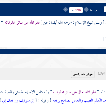
صفحة
136
وسئل شيخ الإسلام : - رحمه الله أيضا : عن (
علو الله على سائر مخلوقاته
؟ .
حاشية
 أما "
علو الله تعالى على سائر مخلوقاته
" وأنه كامل الأسماء الحسنى والصفات ا
عد الكلم الطيب والعمل الصالح يرفعه
} وقوله : {
إني متوفيك ورافعك إلي
}