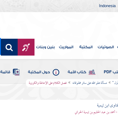
Indonesia
الصوتيات
المكتبة
المواريث
بنين وبنات
 PDF
كتاب الأمة
حول المكتبة
قائمة 
ول "
مسألة علو الله على سائر مخلوقاته
فصل الكلام على الإحاطة والكروية
تاوى ابن تيمية
 - أحمد بن عبد الحليم بن تيمية الحراني