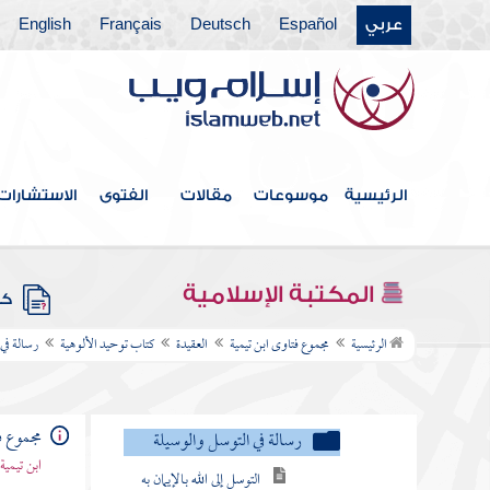
دين الإسلام مبني على
عربي
Español
Deutsch
Français
English
أصلين
المواضع التي يجوز فيها
سؤال المخلوقين
حكم سؤال الحي للميت
الرئيسية
موسوعات
مقالات
الفتوى
الاستشارات
الفرق بين ما شرعه الله
لعباده وما لم يشرعه
لفظ الوسيلة والتوسل فيه
المكتبة الإسلامية
كتب
إجمال واشتباه
الرئيسية
مجموع فتاوى ابن تيمية
العقيدة
كتاب توحيد الألوهية
رسالة في
التوسل بالنبي والتوجه به
في كلام الصحابة
مجموع ف
لفظ التوسل يراد به ثلاثة
ابن تيمية
معان