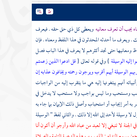
باه يجب أن تعرف معانيه
ويعطى كل ذي حق حقه . فيعرف
ك . ويعرف ما أحدثه المحدثون في هذا اللفظ ومعناه . فإن
اظ ومعانيها حتى تجد أكثرهم لا يعرف في هذا الباب فصل
غوا إليه الوسيلة
} وفي قوله تعالى {
قل ادعوا الذين زعمتم
بهم الوسيلة أيهم أقرب ويرجون رحمته ويخافون عذابه إن
بيائه أنهم يبتغونها إليه هي ما يتقرب إليه من الواجبات
كل واجب ومستحب وما ليس بواجب ولا مستحب لا يدخل في
به أمر إيجاب أو استحباب وأصل ذلك الإيمان بما جاء به
ول لا وسيلة لأحد إلى الله إلا ذلك . والثاني لفظ " الوسيلة
في الجنة لا تنبغي إلا لعبد من عباد الله وأرجو أن أكون أنا
ين يسمع النداء : اللهم رب هذه الدعوة التامة والصلاة