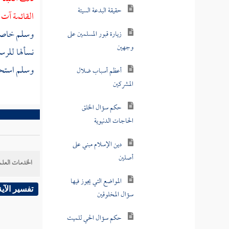
القائمة آت
الفرق بين الخالق
وسلم خاصة .
والمخلوق
نسألها للر
سؤال الله بأسمائه وصفاته
وسلم استحقو
التي تقتضي ما يفعله بالعباد
سؤال الله تعالى بمخلوق
التوسل بالأنبياء بمعنى
السؤال بهم
الحكاية المكذوبة على
الخدمات العلم
مالك في الاستشفاع بالقبر
تفسير الآية
هل يلزم من دخل المسجد
وخرج منه من أهل المدينة
الوقوف بالقبر