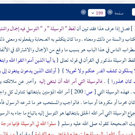
صفحة
199
فصل إذا عرف هذا فقد تبين أن
لفظ " الوسيلة " و " التوسل فيه إجمال واشت
لكتاب والسنة من ذلك ومعناه . وما كان يتكلم به الصحابة ويفعلونه ومعنى ذل
طراب الناس في هذا الباب هو بسبب ما وقع من الإجمال والاشتراك في الألف
فظ الوسيلة مذكور في القرآن في قوله تعالى {
يا أيها الذين آمنوا اتقوا الله وابت
ا يملكون كشف الضر عنكم ولا تحويلا
} {
أولئك الذين يدعون يبتغون إلى ر
كان محذورا
} .
فالوسيلة التي أمر الله أن تبتغى إليه
وأخبر عن ملائكته وأن
. فهذه الوسيلة التي
[
ص:
200 ]
أمر الله المؤمنين بابتغائها تتناول 
ن محرما أو مكروها أو مباحا . فالواجب والمستحب هو ما شرعه الرسول فأمر 
اع الوسيلة التي أمر الله الخلق بابتغائها هو التوسل إليه باتباع ما جاء به الرس
ديث الصحيحة كقوله صلى الله عليه وسلم {
سلوا الله لي الوسيلة فإنها درجة 
 فمن سأل الله لي الوسيلة حلت عليه شفاعتي يوم القيامة
} وقوله {
من قال ح