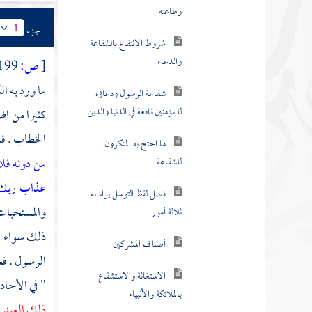
الحلف بالمخلوقات
جزء
1
المحترمة أو بما يعتقد حرمته
كالعرش والكرسي
[
ص:
199 ]
ما ورد به ا
الحلف بالأنبياء
كثيرا من اض
قول القائل سألتك بالله
الخطاب . فل
أن تفعل كذا
من دونه فل
قال السائل لغيره أسأل
عذاب ربك 
بالله
والمستحبات 
السؤال بالأعمال الصالحة
ذلك سواء كا
سأل الله بإيمانه بمحمد
الرسول . فجم
ومحبته له
" في الأحا
ذلك العبد .
السؤال بحق فلان