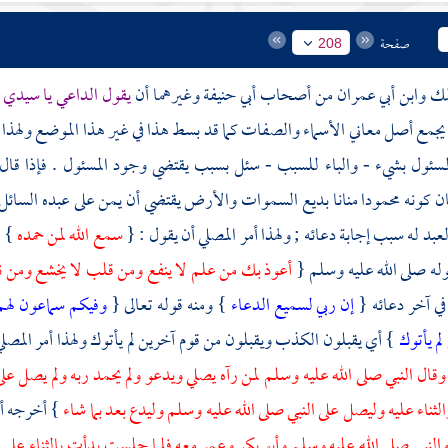
صفحة
208
لك
وابن أبي عمران
من أصحاب
أبي حنيفة
وغيرهما أن
يقول الداعي يا سيدي 
 يجمع أصل معاني الأسماء والصفات كما قد بسط هذا في غير هذا الموضع ولهذا كا
لمسئول بشيء - والباء للسبب - سئل بسبب يقتضي وجود المسئول . فإذا قال 
 كونه محمودا منانا بديع السموات والأرض يقتضي أن يمن على عبده السائل
عبد له سبب إجابة دعائه ; ولهذا أمر المصلي أن يقول : {
سمع الله لمن حمده
} أ
له صلى الله عليه وسلم {
أعوذ بك من علم لا ينفع ومن قلب لا يخشع ومن 
في آخر دعائه {
إن ربي لسميع الدعاء
} ومنه قوله تعالى {
وفيكم سماعون له
لم يأتوك
} أي يقبلون الكذب ويقبلون من قوم آخرين لم يأتوك ولهذا أمر المصلي أ
وقال النبي صلى الله عليه وسلم لمن رآه يصلي ويدعو ولم يحمد ربه ولم يصل عل
الثناء عليه وليصل على النبي صلى الله عليه وسلم وليدع بعد بما شاء
} أخرجه
أ
النبي صلى الله عليه وسلم
وأبو بكر
وعمر
معه فلما جلست بدأت بالثناء على ا