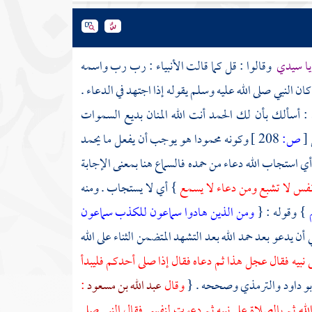
يا سيدي
وقالوا : قل كما قالت الأنبياء : رب رب واسمه
ن النبي صلى الله عليه وسلم يقوله إذا اجتهد في الدعاء .
: أسألك بأن لك الحمد أنت الله المنان بديع السموات
[
ص:
208 ]
وكونه محمودا هو يوجب أن يفعل ما يحمد
ي استجاب الله دعاء من حمده فالسماع هنا بمعنى الإجابة
نفس لا تشبع ومن دعاء لا يسمع
} أي لا يستجاب . ومنه
م
} وقوله : {
ومن الذين هادوا سماعون للكذب سماعون
ن يدعو بعد حمد الله بعد التشهد المتضمن الثناء على الله
ى نبيه فقال عجل هذا ثم دعاه فقال إذا صلى أحدكم فليبدأ
بو داود
والترمذي
وصححه . {
وقال
عبد الله بن مسعود
:
لله ثم بالصلاة على نبيه ثم دعوت لنفسي فقال النبي صلى