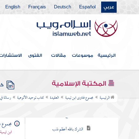
أصناف المشركين
عربي
Español
Deutsch
Français
English
الاستغاثة والاستشفاع
بالملائكة والأنبياء
حقيقة البدعة السيئة
الرئيسية
موسوعات
مقالات
الفتوى
الاستشارات
زيارة قبور المسلمين على
وجهين
أعظم أسباب ضلال
المكتبة الإسلامية
كتب
المشركين
الرئيسية
مجموع فتاوى ابن تيمية
العقيدة
كتاب توحيد الألوهية
رسالة في
حكم سؤال الخلق
الحاجات الدنيوية
مجموع ف
دين الإسلام مبني على
ابن تيمية
أصلين