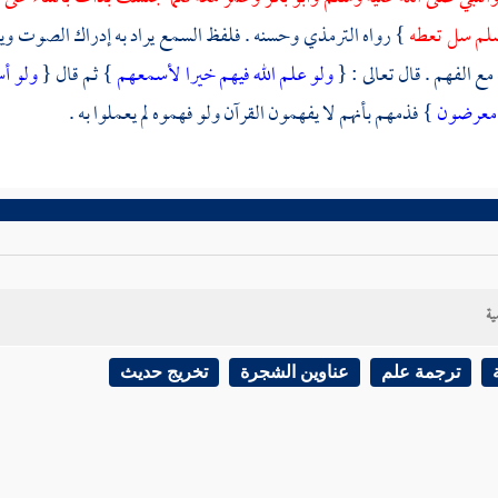
وسلم سل تعطه
} رواه
الترمذي
وحسنه . فلفظ السمع يراد به إدراك الصوت وير
مع الفهم . قال تعالى : {
ولو علم الله فيهم خيرا لأسمعهم
} ثم قال {
ولو أ
 معرضون
} فذمهم بأنهم لا يفهمون القرآن ولو فهموه لم يعملوا به .
ية
ترجمة علم
عناوين الشجرة
تخريج حديث