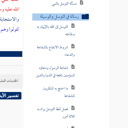
المحترمة أو بما يعتقد حرمته
الله عليه 
كالعرش والكرسي
والاستجابة 
الحلف بالأنبياء
لتولوا وهم
قول القائل سألتك بالله
أن تفعل كذا
قال السائل لغيره أسأل
بالله
السؤال بالأعمال الصالحة
الخدمات العلم
سأل الله بإيمانه بمحمد
تفسير الآية
ومحبته له
السؤال بحق فلان
الفرق بين الخالق