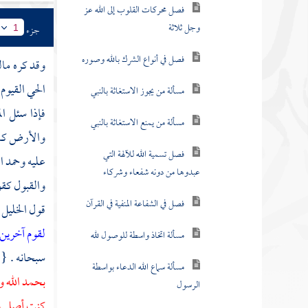
المواضع التي يجوز فيها
جزء
1
سؤال المخلوقين
وقد كره
ما
حكم سؤال الحي للميت
الحي القيوم
الفرق بين ما شرعه الله
فإذا سئل ا
لعباده وما لم يشرعه
والأرض كان
لفظ الوسيلة والتوسل فيه
عليه وحمد ال
إجمال واشتباه
والقبول كقو
التوسل بالنبي والتوجه به
قول
الخليل
في كلام الصحابة
لقوم آخرين 
لفظ التوسل يراد به ثلاثة
سبحانه . {
معان
بحمد الله و
الحلف بالمخلوقات
كنت أصلي و