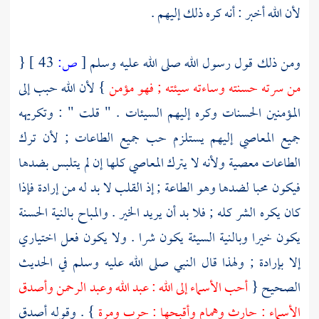
لأن الله أخبر : أنه كره ذلك إليهم .
ومن ذلك قول رسول الله صلى الله عليه وسلم
[
ص:
43 ]
{
من سرته حسنته وساءته سيئته ; فهو مؤمن
} لأن الله حبب إلى
المؤمنين الحسنات وكره إليهم السيئات . " قلت " : وتكريهه
جميع المعاصي إليهم يستلزم حب جميع الطاعات ; لأن ترك
الطاعات معصية ولأنه لا يترك المعاصي كلها إن لم يتلبس بضدها
فيكون محبا لضدها وهو الطاعة ; إذ القلب لا بد له من إرادة فإذا
كان يكره الشر كله ; فلا بد أن يريد الخير . والمباح بالنية الحسنة
يكون خيرا وبالنية السيئة يكون شرا . ولا يكون فعل اختياري
إلا بإرادة ; ولهذا قال النبي صلى الله عليه وسلم في الحديث
الصحيح {
أحب الأسماء إلى الله : عبد الله وعبد الرحمن وأصدق
الأسماء : حارث وهمام وأقبحها : حرب ومرة
} . وقوله أصدق