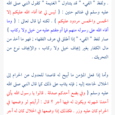
. ولفظ " الفيء " قد يتناول " الغنيمة " كقول النبي صلى الله
عليه وسلم في غنائم
حنين
: {
ليس لي مما أفاء الله عليكم إلا
الخمس والخمس مردود عليكم
} . لكنه لما قال تعالى : {
وما
أفاء الله على رسوله منهم فما أوجفتم عليه من خيل ولا ركاب
}
صار لفظ " الفيء " إذا أطلق في عرف الفقهاء ; فهو ما أخذ من
مال الكفار بغير إيجاف خيل ولا ركاب ، والإيجاف نوع من
التحريك .
وأما إذا فعل المؤمن ما أبيح له قاصدا للعدول عن الحرام إلى
الحلال لحاجته إليه ; فإنه يثاب على ذلك كما قال النبي صلى الله
عليه وسلم {
وفي بضع أحدكم صدقة . قالوا يا رسول الله يأتي
أحدنا شهوته ويكون له فيها أجر ؟ قال : أرأيتم لو وضعها في
الحرام كان عليه وزر . فكذلك إذا وضعها في الحلال كان له أجر