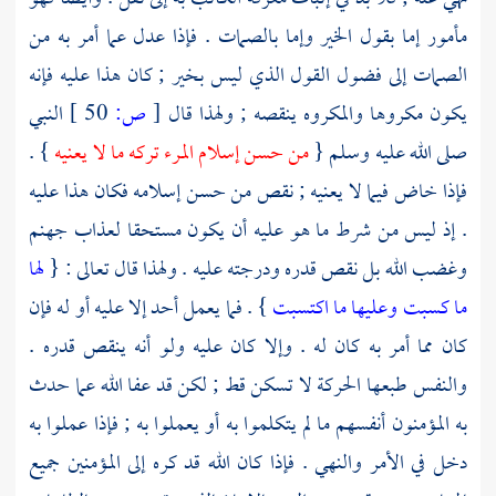
مأمور إما بقول الخير وإما بالصمات . فإذا عدل عما أمر به من
الصمات إلى فضول القول الذي ليس بخير ; كان هذا عليه فإنه
يكون مكروها والمكروه ينقصه ; ولهذا قال
[
ص:
50 ]
النبي
صلى الله عليه وسلم {
من حسن إسلام المرء تركه ما لا يعنيه
} .
فإذا خاض فيما لا يعنيه ; نقص من حسن إسلامه فكان هذا عليه
. إذ ليس من شرط ما هو عليه أن يكون مستحقا لعذاب جهنم
وغضب الله بل نقص قدره ودرجته عليه . ولهذا قال تعالى : {
لها
ما كسبت وعليها ما اكتسبت
} . فما يعمل أحد إلا عليه أو له فإن
كان مما أمر به كان له . وإلا كان عليه ولو أنه ينقص قدره .
والنفس طبعها الحركة لا تسكن قط ; لكن قد عفا الله عما حدث
به المؤمنون أنفسهم ما لم يتكلموا به أو يعملوا به ; فإذا عملوا به
دخل في الأمر والنهي . فإذا كان الله قد كره إلى المؤمنين جميع