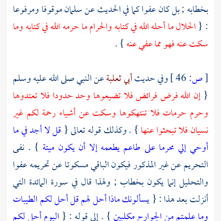
بخطابه ; بل كان عفوا كما في الحديث عن
سلمان
موقوفا ومرفوعا
: {
الحلال ما أحله الله في كتابه والحرام ما حرمه الله في كتابه وما
سكت عنه فهو مما عفي عنه
} .
[
ص:
46 ]
وفي حديث
أبي ثعلبة
عن النبي صلى الله عليه وسلم
{
إن الله فرض فرائض فلا تضيعوها وحد حدودا فلا تعتدوها
وحرم حرمات فلا تنتهكوها وسكت عن أشياء رحمة لكم غير
نسيان فلا تبحثوا عنها
} . وكذلك قوله تعالى {
قل لا أجد في ما
أوحي إلي محرما على طاعم يطعمه إلا أن يكون ميتة
} . نفى
التحريم عن غير المذكور فيكون الباقي مسكوتا عن تحريمه عفوا
والتحليل إنما يكون بخطاب ; ولهذا قال في سورة المائدة التي
أنزلت بعد هذا : {
يسألونك ماذا أحل لهم قل أحل لكم الطيبات
وما علمتم من الجوارح مكلبين
} . إلى قوله : {
اليوم أحل لكم