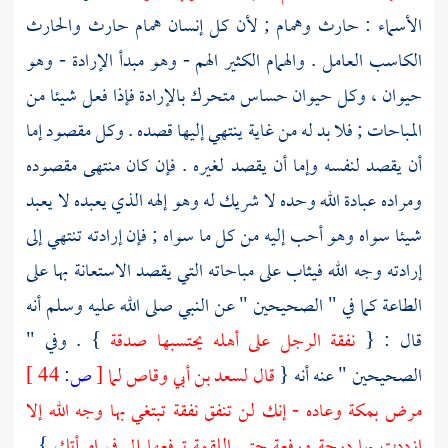
الأسماء : حارث وهمام ; لأن كل إنسان همام حارث والحارث
الكاسب العامل . والهمام الكثير الهم - وهو مبدأ الإرادة - وهو
حيوان ، وكل حيوان حساس متحرك بالإرادة فإذا فعل شيئا من
المباحات ; فلا بد له من غاية ينتهي إليها قصده . وكل مقصود إما
أن يقصد لنفسه وإما أن يقصد لغيره . فإن كان منتهى مقصوده
ومراده عبادة الله وحده لا شريك له وهو إلهه الذي يعبده لا يعبد
شيئا سواه وهو أحب إليه من كل ما سواه ; فإن إرادته تنتهي إلى
إرادته وجه الله فيثاب على مباحاته التي يقصد الاستعانة بها على
الطاعة كما في " الصحيحين " عن النبي صلى الله عليه وسلم أنه
قال : {
نفقة الرجل على أهله يحتسبها صدقة
} . وفي "
الصحيحين " عنه أنه {
قال
لسعد بن أبي وقاص
لما
[
ص:
44 ]
مرض
بمكة
وعاده - إنك لن تنفق نفقة تبتغي بها وجه الله إلا
ازددت بها درجة ورفعة حتى اللقمة ترفعها إلى في امرأتك
} .