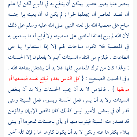
يعصر عنبا يصير عصيرا يمكن أن ينتفع به في المباح لكن لما علم
أن قصد العاصر أن يجعلها خمرا ; لم يكن له أن يعينه بما جنسه
مباح على معصية الله بل لعنه النبي صلى الله عليه وسلم على ذلك
لأن الله لم يبح إعانة العاصي على معصيته ولا أباح له ما يستعين به
في المعصية فلا تكون مباحات لهم إلا إذا استعانوا بها على
الطاعات . فيلزم من انتفاء السيئات أنهم لا يفعلون إلا الحسنات
; ولهذا كان من ترك المعاصي كلها فلا بد أن يشتغل بطاعة الله .
وفي الحديث الصحيح : {
كل الناس يغدو فبائع نفسه فمعتقها أو
موبقها
} . فالمؤمن لا بد أن يحب الحسنات ولا بد أن يبغض
السيئات ولا بد أن يسره فعل الحسنة ويسوءه فعل السيئة ومتى
قدر أن في بعض الأمور ليس كذلك كان ناقص الإيمان والمؤمن
قد تصدر منه السيئة فيتوب منها أو يأتي بحسنات تمحوها أو يبتلى
ببلاء يكفرها عنه ولكن لا بد أن يكون كارها لها ; فإن الله أخبر