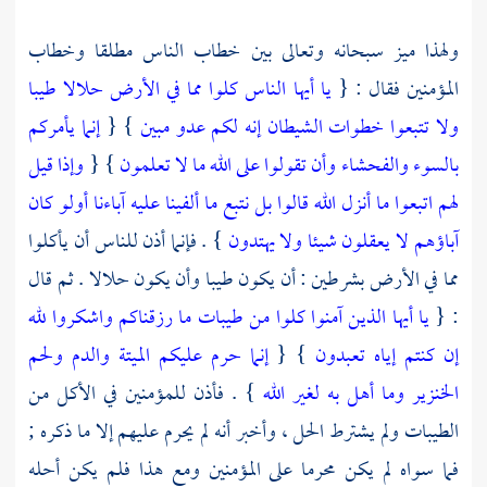
ولهذا ميز سبحانه وتعالى بين خطاب الناس مطلقا وخطاب
المؤمنين فقال : {
يا أيها الناس كلوا مما في الأرض حلالا طيبا
ولا تتبعوا خطوات الشيطان إنه لكم عدو مبين
} {
إنما يأمركم
بالسوء والفحشاء وأن تقولوا على الله ما لا تعلمون
} {
وإذا قيل
لهم اتبعوا ما أنزل الله قالوا بل نتبع ما ألفينا عليه آباءنا أولو كان
آباؤهم لا يعقلون شيئا ولا يهتدون
} . فإنما أذن للناس أن يأكلوا
مما في الأرض بشرطين : أن يكون طيبا وأن يكون حلالا . ثم قال
: {
يا أيها الذين آمنوا كلوا من طيبات ما رزقناكم واشكروا لله
إن كنتم إياه تعبدون
} {
إنما حرم عليكم الميتة والدم ولحم
الخنزير وما أهل به لغير الله
} . فأذن للمؤمنين في الأكل من
الطيبات ولم يشترط الحل ، وأخبر أنه لم يحرم عليهم إلا ما ذكره ;
فما سواه لم يكن محرما على المؤمنين ومع هذا فلم يكن أحله