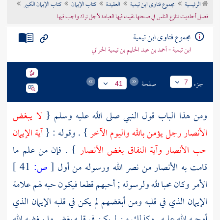
الرئيسية
مجموع فتاوى ابن تيمية
العقيدة
كتاب الإيمان
كتاب الإيمان الكبير
تراجم الأعلام
فصل أحاديث تنازع الناس في صحتها نفيت فيها العبادة لأجل ترك واجب فيها
مجموع فتاوى ابن تيمية
ابن تيمية - أحمد بن عبد الحليم بن تيمية الحراني
جزء
صفحة
7
41
ومن هذا الباب قول النبي صلى الله عليه وسلم {
لا يبغض
الأنصار
رجل يؤمن بالله واليوم الآخر
} . وقوله : {
آية الإيمان
حب
الأنصار
وآية النفاق بغض الأنصار
} . فإن من علم ما
قامت به
الأنصار
من نصر الله ورسوله من أول
[
ص:
41 ]
الأمر وكان محبا لله ولرسوله ; أحبهم قطعا فيكون حبه لهم علامة
الإيمان الذي في قلبه ومن أبغضهم لم يكن في قلبه الإيمان الذي
أوجبه الله عليه . وكذلك من لم يكن في قلبه بغض ما يبغضه الله