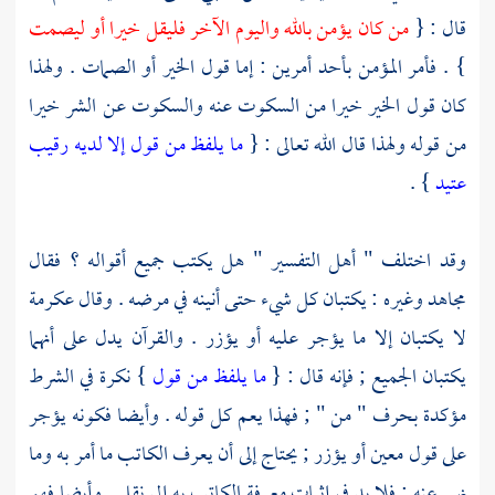
قال : {
من كان يؤمن بالله واليوم الآخر فليقل خيرا أو ليصمت
} . فأمر المؤمن بأحد أمرين : إما قول الخير أو الصمات . ولهذا
كان قول الخير خيرا من السكوت عنه والسكوت عن الشر خيرا
من قوله ولهذا قال الله تعالى : {
ما يلفظ من قول إلا لديه رقيب
عتيد
} .
وقد اختلف " أهل التفسير " هل يكتب جميع أقواله ؟ فقال
مجاهد
وغيره : يكتبان كل شيء حتى أنينه في مرضه . وقال
عكرمة
لا يكتبان إلا ما يؤجر عليه أو يؤزر . والقرآن يدل على أنهما
يكتبان الجميع ; فإنه قال : {
ما يلفظ من قول
} نكرة في الشرط
مؤكدة بحرف " من " ; فهذا يعم كل قوله . وأيضا فكونه يؤجر
على قول معين أو يؤزر ; يحتاج إلى أن يعرف الكاتب ما أمر به وما
نهي عنه ; فلا بد في إثبات معرفة الكاتب به إلى نقل . وأيضا فهو