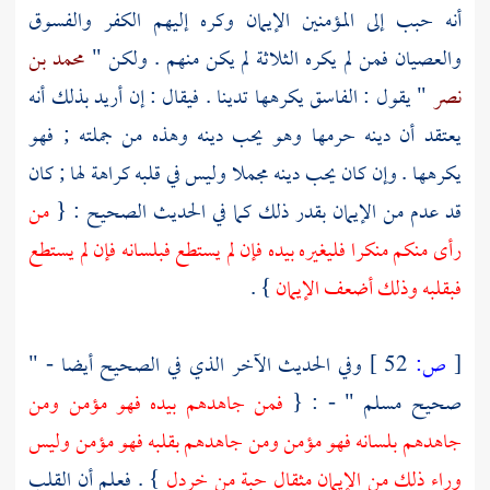
أنه حبب إلى المؤمنين الإيمان وكره إليهم الكفر والفسوق
والعصيان فمن لم يكره الثلاثة لم يكن منهم . ولكن "
محمد بن
نصر
" يقول : الفاسق يكرهها تدينا . فيقال : إن أريد بذلك أنه
يعتقد أن دينه حرمها وهو يحب دينه وهذه من جملته ; فهو
يكرهها . وإن كان يحب دينه مجملا وليس في قلبه كراهة لها ; كان
قد عدم من الإيمان بقدر ذلك كما في الحديث الصحيح : {
من
رأى منكم منكرا فليغيره بيده فإن لم يستطع فبلسانه فإن لم يستطع
فبقلبه وذلك أضعف الإيمان
} .
[
ص:
52 ]
وفي الحديث الآخر الذي في الصحيح أيضا - "
صحيح
مسلم
" - : {
فمن جاهدهم بيده فهو مؤمن ومن
جاهدهم بلسانه فهو مؤمن ومن جاهدهم بقلبه فهو مؤمن وليس
وراء ذلك من الإيمان مثقال حبة من خردل
} . فعلم أن القلب