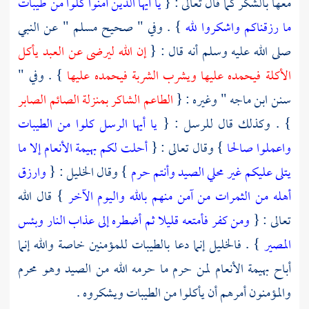
معها بالشكر كما قال تعالى : {
يا أيها الذين آمنوا كلوا من طيبات
ما رزقناكم واشكروا لله
} . وفي " صحيح
مسلم
" عن النبي
صلى الله عليه وسلم أنه قال : {
إن الله ليرضى عن العبد يأكل
الأكلة فيحمده عليها ويشرب الشربة فيحمده عليها
} . وفي "
سنن
ابن ماجه
" وغيره : {
الطاعم الشاكر بمنزلة الصائم الصابر
} . وكذلك قال للرسل : {
يا أيها الرسل كلوا من الطيبات
واعملوا صالحا
} وقال تعالى : {
أحلت لكم بهيمة الأنعام إلا ما
يتلى عليكم غير محلي الصيد وأنتم حرم
} وقال
الخليل
: {
وارزق
أهله من الثمرات من آمن منهم بالله واليوم الآخر
} قال الله
تعالى : {
ومن كفر فأمتعه قليلا ثم أضطره إلى عذاب النار وبئس
المصير
} .
فالخليل
إنما دعا بالطيبات للمؤمنين خاصة والله إنما
أباح بهيمة الأنعام لمن حرم ما حرمه الله من الصيد وهو محرم
والمؤمنون أمرهم أن يأكلوا من الطيبات ويشكروه .