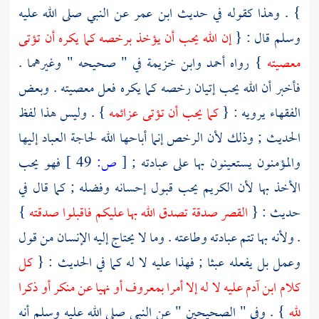
} . وهذا كقوله في حديث
ابن عمر
عن النبي صلى الله عليه
وسلم قال : {
إن الله يحب أن يؤخذ برخصه كما يكره أن تؤتى
معصيته
} رواه
أحمد
وابن خزيمة
في " صحيحه " وغيرهما .
فأخبر أن الله يحب إتيان رخصه كما يكره فعل معصيته . وبعض
الفقهاء يرويه : {
كما يحب أن تؤتى عزائمه
} . وليس هذا لفظ
الحديث ; وذلك لأن الرخص إنما أباحها الله لحاجة العباد إليها
والمؤمنون يستعينون بها على عبادته ;
[
ص:
49 ]
فهو يحب
الأخذ بها لأن الكريم يحب قبول إحسانه وفضله ; كما قال في
حديث : {
القصر صدقة تصدق الله بها عليكم فاقبلوا صدقته
}
. ولأنه بها تتم عبادته وطاعته . وما لا يحتاج إليه الإنسان من قول
وعمل بل يفعله عبثا ; فهذا عليه لا له كما في الحديث : {
كل
كلام ابن آدم عليه لا له إلا أمرا بمعروف أو نهيا عن منكر أو ذكرا
لله
} . وفي " الصحيحين " عن النبي صلى الله عليه وسلم أنه