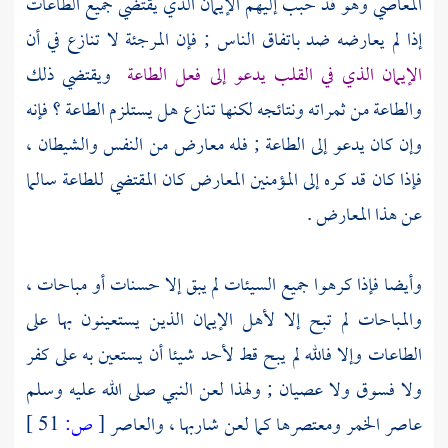
المعاصي وهو قد حبب إليهم الإيمان الذي يقتضي جميع الطاعات
إذا لم يعارضه ضد باتفاق الناس ; فإن
المرجئة
لا تنازع في أن
الإيمان الذي في القلب يدعو إلى فعل الطاعة
ويقتضي ذلك
والطاعة من ثمراته ونتائجه لكنها تنازع هل يستلزم الطاعة ؟ فإنه
وإن كان يدعو إلى الطاعة ; فله معارض من النفس والشيطان ،
فإذا كان قد كره إلى المؤمنين المعارض كان المقتضي للطاعة سالما
عن هذا المعارض .
وأيضا فإذا كرهوا جميع السيئات لم يبق إلا حسنات أو مباحات ،
والمباحات لم تبح إلا لأهل الإيمان الذين يستعينون بها على
الطاعات وإلا فالله لم يبح قط لأحد شيئا أن يستعين به على كفر
ولا فسوق ولا عصيان ; ولهذا لعن النبي صلى الله عليه وسلم
عاصر الخمر ومعتصرها كما لعن شاربها ، والعاصر
[
ص:
51 ]