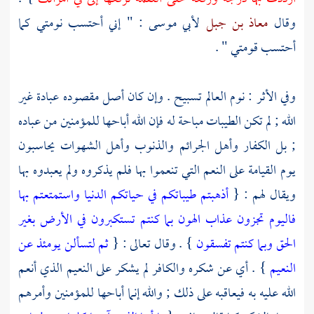
وقال
معاذ بن جبل
لأبي موسى
: " إني أحتسب نومتي كما
أحتسب قومتي " .
وفي الأثر : نوم العالم تسبيح . وإن كان أصل مقصوده عبادة غير
الله ; لم تكن الطيبات مباحة له فإن الله أباحها للمؤمنين من عباده
; بل الكفار وأهل الجرائم والذنوب وأهل الشهوات يحاسبون
يوم القيامة على النعم التي تنعموا بها فلم يذكروه ولم يعبدوه بها
ويقال لهم : {
أذهبتم طيباتكم في حياتكم الدنيا واستمتعتم بها
فاليوم تجزون عذاب الهون بما كنتم تستكبرون في الأرض بغير
الحق وبما كنتم تفسقون
} . وقال تعالى : {
ثم لتسألن يومئذ عن
النعيم
} . أي عن شكره والكافر لم يشكر على النعيم الذي أنعم
الله عليه به فيعاقبه على ذلك ; والله إنما أباحها للمؤمنين وأمرهم