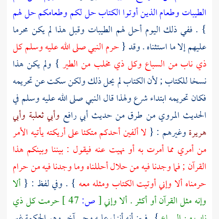
الطيبات وطعام الذين أوتوا الكتاب حل لكم وطعامكم حل لهم
} . ففي ذلك اليوم أحل لهم الطيبات وقبل هذا لم يكن محرما
عليهم إلا ما استثناه . وقد {
حرم النبي صلى الله عليه وسلم كل
ذي ناب من السباع وكل ذي مخلب من الطير
} ولم يكن هذا
نسخا للكتاب ; لأن الكتاب لم يحل ذلك ولكن سكت عن تحريمه
فكان تحريمه ابتداء شرع ولهذا قال النبي صلى الله عليه وسلم في
الحديث المروي من طرق من حديث
أبي رافع
وأبي ثعلبة
وأبي
هريرة
وغيرهم : {
لا ألفين أحدكم متكئا على أريكته يأتيه الأمر
من أمري مما أمرت به أو نهيت عنه فيقول : بيننا وبينكم هذا
القرآن ; فما وجدنا فيه من حلال أحللناه وما وجدنا فيه من حرام
حرمناه ألا وإني أوتيت الكتاب ومثله معه
} . وفي لفظ : {
ألا
وإنه مثل القرآن أو أكثر . ألا وإني
[
ص:
47 ]
حرمت كل ذي
ناب من السباع
} . فبين أنه أنزل عليه وحي آخر وهو الحكمة غير