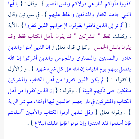
كفروا مأواكم النار هي مولاكم وبئس المصير
} . وقال : {
يا أيها
النبي جاهد الكفار والمنافقين واغلظ عليهم
} . في سورتين وقال
: {
ألم تر إلى الذين نافقوا يقولون لإخوانهم الذين كفروا
} . الآية
. وكذلك
لفظ " المشركين " قد يقرن
بأهل الكتاب
فقط وقد
يقرن بالملل الخمس
; كما في قوله تعالى {
إن الذين آمنوا والذين
هادوا والصابئين والنصارى والمجوس والذين أشركوا إن الله
يفصل بينهم يوم القيامة إن الله على كل شيء شهيد
} . و ( الأول
) كقوله : {
لم يكن الذين كفروا من أهل الكتاب والمشركين
منفكين حتى تأتيهم البينة
} . وقوله : {
إن الذين كفروا من أهل
الكتاب والمشركين في نار جهنم خالدين فيها أولئك هم شر البرية
} . وقوله تعالى {
وقل للذين أوتوا الكتاب والأميين أأسلمتم
فإن أسلموا فقد اهتدوا وإن تولوا فإنما عليك البلاغ
} .