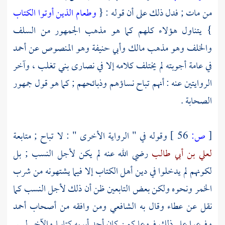
من مات ; فدل ذلك على أن قوله : {
وطعام الذين أوتوا الكتاب
} يتناول هؤلاء كلهم كما هو مذهب الجمهور من
السلف
والخلف وهو مذهب
مالك
وأبي حنيفة
وهو المنصوص عن
أحمد
في عامة أجوبته لم يختلف كلامه إلا في
نصارى بني تغلب
، وآخر
الروايتين عنه : أنهم تباح نساؤهم وذبائحهم ; كما هو قول جمهور
الصحابة
.
[
ص:
56 ]
وقوله في " الرواية الأخرى " : لا تباح ; متابعة
لعلي بن أبي طالب
رضي الله عنه لم يكن لأجل النسب ; بل
لكونهم لم يدخلوا في دين
أهل الكتاب
إلا فيما يشتهونه من شرب
الخمر ونحوه ولكن بعض التابعين ظن أن ذلك لأجل النسب كما
نقل عن
عطاء
وقال به
الشافعي
ومن وافقه من أصحاب
أحمد
وفرعوا على ذلك فروعا كمن كان أحد أبويه كتابيا والآخر ليس