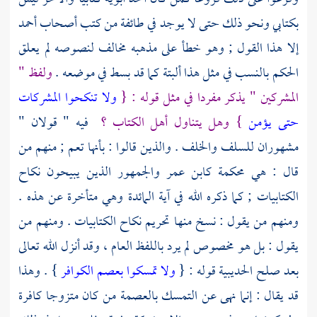
بكتابي ونحو ذلك حتى لا يوجد في طائفة من كتب أصحاب
أحمد
إلا هذا القول ; وهو خطأ على مذهبه مخالف لنصوصه لم يعلق
الحكم بالنسب في مثل هذا ألبتة كما قد بسط في موضعه .
ولفظ "
المشركين " يذكر مفردا في مثل قوله : {
ولا تنكحوا المشركات
حتى يؤمن
} وهل يتناول
أهل الكتاب
؟
فيه " قولان "
مشهوران
للسلف
والخلف . والذين قالوا : بأنها تعم ; منهم من
قال : هي محكمة
كابن عمر
والجمهور الذين يبيحون نكاح
الكتابيات ; كما ذكره الله في آية المائدة وهي متأخرة عن هذه .
ومنهم من يقول : نسخ منها تحريم نكاح الكتابيات . ومنهم من
يقول : بل هو مخصوص لم يرد باللفظ العام ، وقد أنزل الله تعالى
بعد صلح
الحديبية
قوله : {
ولا تمسكوا بعصم الكوافر
} . وهذا
قد يقال : إنما نهى عن التمسك بالعصمة من كان متزوجا كافرة