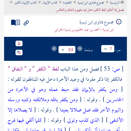
الرئيسية
مجموع فتاوى ابن تيمية
العقيدة
كتاب الإيمان
كتاب الإيمان الكبير
تراجم الأعلام
فصل إذا أطلق لفظ الكفر دخل فيه مفهوم النفاق والعكس
مجموع فتاوى ابن تيمية
ابن تيمية - أحمد بن عبد الحليم بن تيمية الحراني
جزء
صفحة
7
53
[
ص:
53 ]
فصل ومن هذا الباب
لفظ " الكفر " و " النفاق "
فالكفر إذا ذكر مفردا في وعيد الآخرة دخل فيه المنافقون كقوله :
{
ومن يكفر بالإيمان فقد حبط عمله وهو في الآخرة من
الخاسرين
} . وقوله : {
ومن يكفر بالله وملائكته وكتبه ورسله
واليوم الآخر فقد ضل ضلالا بعيدا
} . وقوله : {
لا يصلاها إلا
الأشقى
} {
الذي كذب وتولى
} وقوله : {
كلما ألقي فيها فوج
سألهم خزنتها ألم يأتكم نذير
} {
قالوا بلى قد جاءنا نذير فكذبنا