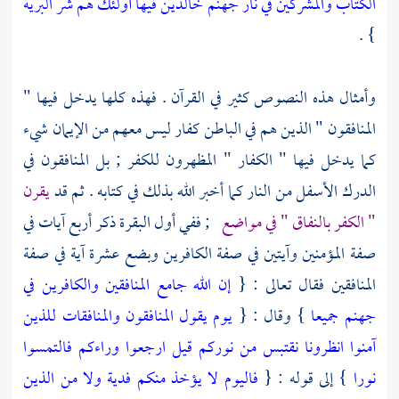
الكتاب والمشركين في نار جهنم خالدين فيها أولئك هم شر البرية
} .
وأمثال هذه النصوص كثير في القرآن . فهذه كلها يدخل فيها "
المنافقون " الذين هم في الباطن كفار ليس معهم من الإيمان شيء
كما يدخل فيها " الكفار " المظهرون للكفر ; بل المنافقون في
الدرك الأسفل من النار كما أخبر الله بذلك في كتابه . ثم قد
يقرن
" الكفر بالنفاق " في مواضع
; ففي أول البقرة ذكر أربع آيات في
صفة المؤمنين وآيتين في صفة الكافرين وبضع عشرة آية في صفة
المنافقين فقال تعالى : {
إن الله جامع المنافقين والكافرين في
جهنم جميعا
} وقال : {
يوم يقول المنافقون والمنافقات للذين
آمنوا انظرونا نقتبس من نوركم قيل ارجعوا وراءكم فالتمسوا
نورا
} إلى قوله : {
فاليوم لا يؤخذ منكم فدية ولا من الذين