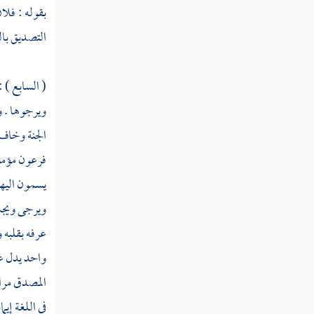
بقوله : فلا
كتاب الإيمان الأوسط
التصديق بال
مسألة هل فوق الإيمان بالله
ورسوله مقام من المقامات
( السابع ) 
فصل هل الإيمان مخلوق أو غير
ويرجوها . و
مخلوق
الجنة وخاف 
فصل في حكم الاستثناء في الإيمان
فرعون
مؤمن
يسمون
اليه
مسألة معنى حديث النبي إذا زنى
العبد خرج منه الإيمان فكان فوق رأسه
ويرجى ويجب 
عرفه بقلبه 
مسألة معنى قول النبي لا يدخل
الجنة من كان في قلبه مثقال ذرة من كبر
واحد يدل عل
المصدق مراد
مسألة بدعة المرازقة
في اللغة إي