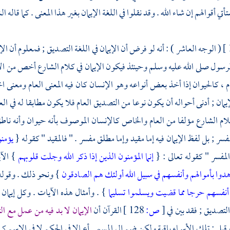
أتي أقوالهم إن شاء الله . وقد نقلوا في اللغة الإيمان بغير هذا المعنى . كما قاله
الش
( الوجه العاشر ) : أنه لو فرض أن الإيمان في اللغة التصديق ; فمعلوم أ
الرسول صلى الله عليه وسلم وحينئذ فيكون الإيمان في كلام الشارع أخص من الإي
ام ، كالحيوان إذا أخذ بعض أنواعه وهو الإنسان كان فيه المعنى العام ومعنى
يمان ; أدنى أحواله أن يكون نوعا من التصديق العام فلا يكون مطابقا له في 
كلام الشارع مؤلفا من العام والخاص كالإنسان الموصوف بأنه حيوان وأنه ناطق
سر ; بل لفظ الإيمان فيه إما مقيد وإما مطلق مفسر . " فالمقيد " كقوله {
يؤمن
المفسر " كقوله تعالى : {
إنما المؤمنون الذين إذا ذكر الله وجلت قلوبهم
} الآي
هدوا بأموالهم وأنفسهم في سبيل الله أولئك هم الصادقون
} ونحو ذلك . وقوله
 أنفسهم حرجا مما قضيت ويسلموا تسليما
} . وأمثال هذه الآيات . وكل إيمان م
لتصديق ; فقد بين في
[
ص:
128 ]
القرآن أن
الإيمان لا بد فيه من عمل مع ا
 قيل : تلك الأسماء باقية ولكن ضم إلى المسمى أعمالا في الحكم لا في الاسم كما