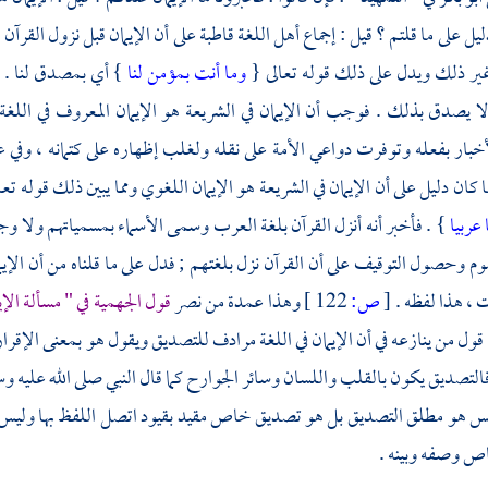
دليل على ما قلتم ؟ قيل : إجماع أهل اللغة قاطبة على أن الإيمان قبل نزول القرآ
ا غير ذلك ويدل على ذلك قوله تعالى {
وما أنت بمؤمن لنا
} أي بمصدق لنا . و
لا يصدق بذلك . فوجب أن الإيمان في الشريعة هو الإيمان المعروف في اللغة 
خبار بفعله وتوفرت دواعي الأمة على نقله ولغلب إظهاره على كتمانه ، وفي عل
 كان دليل على أن الإيمان في الشريعة هو الإيمان اللغوي ومما يبين ذلك قوله تع
 عربيا
} . فأخبر أنه أنزل القرآن بلغة
العرب
وسمى الأسماء بمسمياتهم ولا وجه
وم وحصول التوقيف على أن القرآن نزل بلغتهم ; فدل على ما قلناه من أن الإي
 ، هذا لفظه .
[
ص:
122 ]
وهذا عمدة من نصر
قول
الجهمية
في " مسألة الإي
قول من ينازعه في أن الإيمان في اللغة مرادف للتصديق ويقول هو بمعنى الإقرار و
التصديق يكون بالقلب واللسان وسائر الجوارح كما قال النبي صلى الله عليه و
يس هو مطلق التصديق بل هو تصديق خاص مقيد بقيود اتصل اللفظ بها وليس هذا ن
اص وصفه وبينه .