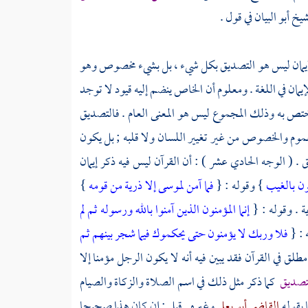
يخ أبو البيان
في قول .
ن الإيمان ليس هو التصديق بكل شيء ، بل بشيء مخصوص وهو
مان في اللغة . ومعلوم أن الخاص ينضم إليه قيود لا توجد
 اختص به وذلك المجموع ليس هو المعنى العام . فالتصديق
العموم والخصوص من غير تغيير اللسان ولا قلبه ; بل يكون
 . ( الوجه الحادي عشر ) : أن القرآن ليس فيه ذكر إيمان
ون بالغيب
} وقوله : {
فما آمن لموسى إلا ذرية من قومه
}
ة . وقوله : {
إنما المؤمنون الذين آمنوا بالله ورسوله ثم لم
 : {
فلا وربك لا يؤمنون حتى يحكموك فيما شجر بينهم ثم
طلق في القرآن فقد يبين فيه أنه لا يكون الرجل مؤمنا إلا
لتصديق
كما ذكر مثل ذلك في اسم الصلاة والزكاة والصيام
 يقوله
القاضي أبو يعلى
وغيره . قيل : إن كان هذا صحيحا