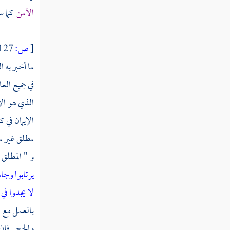
كتاب القدر
الأمن
كما ست
المنطق
[
ص:
127 ]
الآداب والتصوف
ما أخبر به 
التفسير
في جميع الع
الذي هو الإ
الحديث
الإيمان في 
أصول الفقه
مطلق غير مف
الفقه
و " المطلق 
يرتابوا وجا
لا يجدوا في
بالعمل مع ا
والحج . فإن