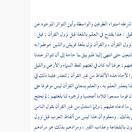
من شرطه استواء الطرفين والواسطة وأين التواتر الموجود عن
يل : هذا يقدح في العلم باللغة قبل نزول القرآن ; قيل :
نزول القرآن ، والقرآن نزل بلغة
قريش
والذين خوطبوا به
تابعين
حتى انتهى إلينا فلم يبق بنا حاجة إلى أن تتواتر عندنا
غتهم ; عرفنا أنه كان في لغتهم لفظ السماء والأرض والليل
ا لآحاد هذه الألفاظ من غير القرآن ; لتعذر علينا ذلك في
ا يتعذر العلم به ، والعلم بمعاني القرآن ليس موقوفا على
أن قوما سمعوا كلاما أعجميا وترجموه لنا بلغتهم ; لم نحتج
 ما ادعاه عليهم ; وإنما استدل من غير القرآن بقول الناس
من بذلك . ومعلوم أن هذا ليس من ألفاظ
العرب
قبل نزول
بون بالشفاعة وعذاب القبر ، ومرادهم بذلك هو مرادهم