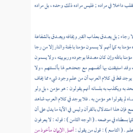
لقلب داخلا في مراده ; فليس مراده ذلك وحده ، بل مراده
لا رجاء ; بل يصدق بعذاب القبر ويخافه ويصدق بالشفاعة
نا به كما أنهم لا يسمون مؤمنا بالجنة والنار إلا من رجا
مؤمنا بالله وإن كان مصدقا بوجوده وربوبيته ، ولا يسمون
 وقد استيقنت بها أنفسهم مع جحدهم لها بألسنتهم ، ولا
ا يوجد قط في كلام
العرب
أن من علم وجود شيء مما يخاف
حد به ويكذب به بلسانه أنهم يقولون : هو مؤمن ، بل ولو
 لم يقولوا هو مؤمن به . فلا يوجد في كلام
العرب
شاهد
ضع فإن هذا استدلال بالقرآن وليس في الآية ما يدل على أن
بسطناه في موضعه . ( الوجه الثامن ) : قوله : لا يعرفون
علم . ( التاسع ) : قول من يقول :
أصل الإيمان مأخوذ من