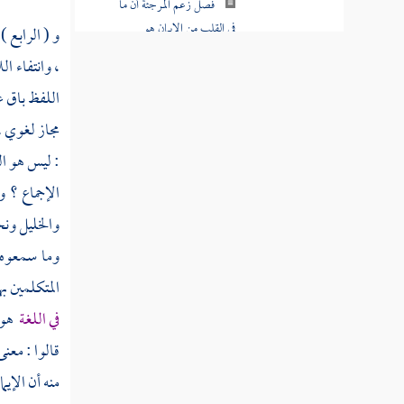
وأعمال الجوارح
و ( الرابع )
فصل زعم المرجئة أن ما
، وانتفاء ا
في القلب من الإيمان هو
اللفظ باق ع
التصديق دون أعمال القلوب
مجاز لغوي .
فصل الإيمان المطلق
: ليس هو الت
يتناول جميع ما أمر الله به
الإجماع ؟ و
ورسوله
والخليل
ونحو
فصل زيادة الإيمان يعرف
وما سمعوه 
من وجوه
المتكلمين ب
فصل هل يكون إسلام
في اللغة
هو ا
بلا إيمان وهل يثاب صاحب
هذا الإسلام
قالوا : معنى
منه أن الإيم
فصل إذا فسر النبي ألفاظ