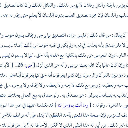
ن يؤمن بالجنة والنار وفلان لا يؤمن بذلك . والقائل لذلك وإن كان تصديق ا
قلب واللسان فإن مجرد تصديق القلب بدون اللسان لا يعلم حتى يخبر به عنه .
: أن يقال : من قال ذلك ; فليس مراده التصديق بما يرجى ويخاف بدون خوف و
إلا فلو صدق بأنه يعذب في قبره ولم يكن في قلبه خوف من ذلك أصلا لم يسموه مؤم
النار ، دون المعرض عن ذلك بالكلية مع علمه بأنه حق . كما لا يسمون إبليس 
ا وإن كان عالما بأن الله بعث
موسى
وأنه هو الذي أنزل
[
ص:
126 ]
الآيات
ود
مؤمنين بالقرآن والرسول وإن كانوا يعرفون أنه حق كما يعرفون أبناءهم . فل
حبه وتعظيمه ; وهو مع ذلك لا يحبه ولا يعظمه ولا يخافه ولا يرجوه ، بل يج
وكذب به بلسانه لم يقولوا : هو مصدق به . ولو صدق به مع العمل بخلاف مقتضاه
ى ما ادعوه . وقوله : {
وما أنت بمؤمن لنا
} قد تكلمنا عليها في غير هذا المو
ف للمؤمن فإن صحة هذا المعنى بأحد اللفظين لا يدل على أنه مرادف للآخر كما 
مانا غير ذلك . من أين له هذا النفي الذي لا تمكن الإحاطة به ؟ بل هو قول بلا 