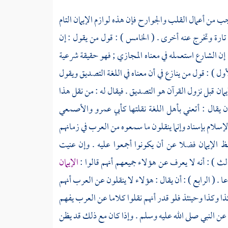
وجب من أعمال القلب والجوارح فإن هذه لوازم الإيمان التام
ظ تارة وتخرج عنه أخرى . ( الخامس ) : قول من يقول : إن
 إن الشارع استعمله في معناه المجازي ; فهو حقيقة شرعية
أول ) : قول من ينازع في أن معناه في اللغة التصديق ويقول
يمان قبل نزول القرآن هو التصديق . فيقال له : من نقل هذا
ن يقال : أتعني بأهل اللغة نقلتها
كأبي عمرو
والأصمعي
لإسلام بإسناد وإنما ينقلون ما سمعوه من
العرب
في زمانهم
فظ الإيمان فضلا عن أن يكونوا أجمعوا عليه . وإن عنيت
الث ) : أنه لا يعرف عن هؤلاء جميعهم أنهم قالوا :
الإيمان
. ( الرابع ) : أن يقال : هؤلاء لا ينقلون عن
العرب
أنهم
ذا وكذا وحينئذ فلو قدر أنهم نقلوا كلاما عن
العرب
يفهم
 عن النبي صلى الله عليه وسلم . وإذا كان مع ذلك قد يظن