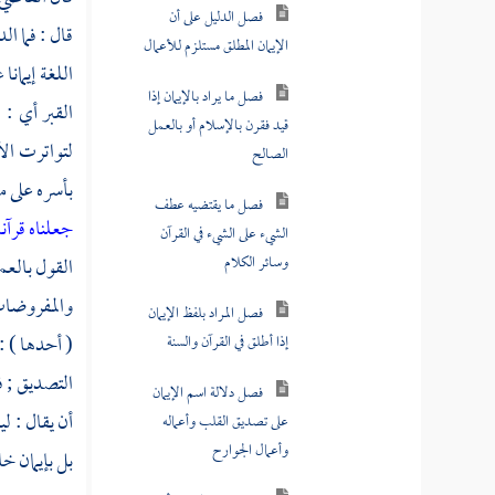
فصل من نصر مذهب
قال : فما ال
جهم في الإيمان من المتأخرين
اللغة إيمان
فصل الدليل على أن
القبر أي : 
الإيمان المطلق مستلزم للأعمال
لتواترت الأ
فصل ما يراد بالإيمان إذا
بأسره على ما
قيد فقرن بالإسلام أو بالعمل
جعلناه قرآنا
الصالح
القول بالعم
فصل ما يقتضيه عطف
والمفروضات
الشيء على الشيء في القرآن
وسائر الكلام
( أحدها ) : 
التصديق ; ف
فصل المراد بلفظ الإيمان
إذا أطلق في القرآن والسنة
أن يقال : ل
بل بإيمان خ
فصل دلالة اسم الإيمان
على تصديق القلب وأعماله