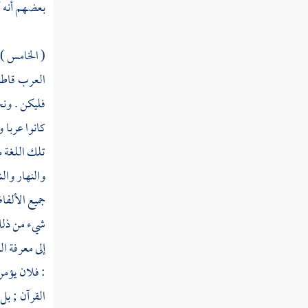
بعضهم أنه أ
القرآن والحديث فلا تحتاج إلى
بيان من أحد
( الخامس ) :
فصل لماذا قصر الإسلام
على الخمس في الحديث مع أن
العرب
قاطب
الأعمال الظاهرة أكثر
فليكن . ونح
فصل في الاستدلال بأن
كانوا عربا 
الله سمى الصلاة وسائر
تلك اللغة م
الطاعات إيمانا
والنهار وال
مراتب الناس في الإيمان
جميع الألفا
والإسلام
شيء من ذلك
الإيمان تصديق بالقلب
إلى معرفة ال
وقول باللسان وعمل بالجوارح
: فلان يؤمن
فصل الاستثناء في الإيمان
القرآن ; بل