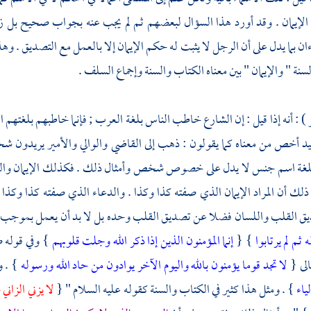
 الإيمان . وقد أورد هذا السؤال لبعضهم ثم لم يجب عنه بجواب صحيح بل ز
ان بما يدل على أن الرجل لا يثبت له حكم الإيمان إلا بالعمل مع التصديق . وهذ
السنة " والإيمان " بين معناه الكتاب والسنة وإجماع
السلف
.
 ) : أنه إذا قيل : إن الشارع خاطب الناس بلغة
العرب
; فإنما خاطبهم بلغتهم 
د أخص من معناه كما يقولون : ذهب إلى القاضي والوالي والأمير يريدون شخص
للغة اسم جنس لا يدل على خصوص شخص وأمثال ذلك . فكذلك الإيمان والصلاة 
لك أن المراد الإيمان الذي صفته كذا وكذا . والدعاء الذي صفته كذا وكذا . ف
يق القلب واللسان فضلا عن تصديق القلب وحده بل لا بد أن يعمل بموجب ذل
 ثم لم يرتابوا
} {
إنما المؤمنون الذين إذا ذكر الله وجلت قلوبهم
} وفي قوله 
الى {
لا تجد قوما يؤمنون بالله واليوم الآخر يوادون من حاد الله ورسوله
} . و
ياء
} . ومثل هذا كثير في الكتاب والسنة كقوله عليه السلام " {
لا يزني الزان