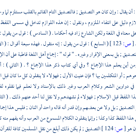
 : أن يقال : وإن كان هو التصديق ; فالتصديق التام القائم بالقلب مستلزم لما 
للازم دليل على انتفاء الملزوم ، ونقول : إن هذه اللوازم تدخل في مسمى اللف
لى معناه في اللغة ولكن الشارع زاد فيه أحكاما . ( السادس ) : قول من يقول :
[
ص:
123 ]
( السابع ) : قول من يقول : إنه منقول . فهذه سبعة أقوال : ( ال
صديق ; بل بمعنى الإقرار وغيره . " قوله " : إجماع أهل اللغة قاطبة على أن الإ
من أين يعلم هذا الإجماع ؟ وفي أي كتاب ذكر هذا الإجماع ؟ . ( الثاني ) : أ
هم ; أو المتكلمين بها ؟ فإن عنيت الأول ; فهؤلاء لا ينقلون كل ما كان قبل ا
في دواوين الشعر وكلام
العرب
وغير ذلك بالإسناد ولا نعلم فيما نقلوه ل
هذا اللفظ قبل الإسلام ; فهؤلاء لم نشهدهم ولا نقل لنا أحد عنهم ذلك . ( الث
لتصديق ; بل ولا عن بعضهم وإن قدر أنه قاله واحد أو اثنان ; فليس هذا إجماعا 
 هذا اللفظ كذا وكذا ; وإنما ينقلون الكلام المسموع من
العرب
وأنه يفهم منه ك
ان هو
[
ص:
124 ]
التصديق ; لم يكن ذلك أبلغ من نقل المسلمين كافة للقرآن