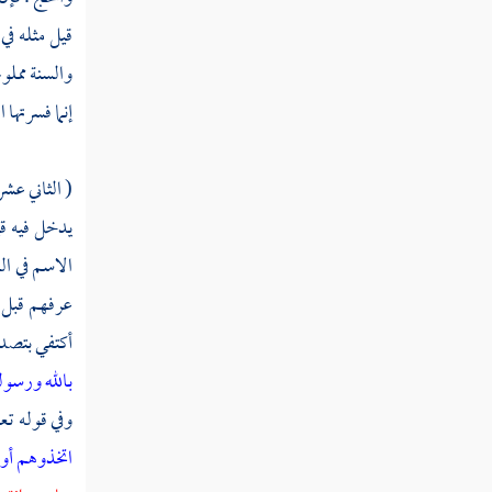
قيل مثله في
والسنة مملوء
إنما فسرتها 
( الثاني عشر
يدخل فيه قي
الاسم في ا
عرفهم قبل ذ
أكتفي بتصد
بالله ورسوله
وفي قوله تع
اتخذوهم أول