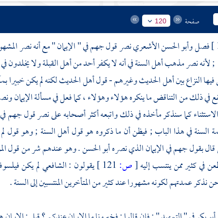
صفحة
120
فصل
وأبو الحسن الأشعري
نصر قول
جهم
في " الإيمان " مع أنه نصر المش
 لأنه نصر مذهب
أهل السنة
في أنه لا يكفر أحد من أهل القبلة ولا يخلدون في 
 فيها النزاع بين
أهل الحديث
وغيرهم - قول
أهل الحديث
لكنه لم يكن خبيرا ب
ع في ذلك من التناقض ما ينكره هؤلاء وهؤلاء ، كما فعل في مسألة الإيمان ونص
لاستثناء كما سنذكر مأخذه في ذلك واتبعه أكثر أصحابه على نصر قول
جهم
في
مة السنة في هذا الباب ; فيظن أن ما ذكروه هو قول
أهل السنة
; وهو قول لم 
 قال بقول
جهم
في الإيمان الذي نصره
أبو الحسن
. وهو عندهم شر من قول
ال
ن في كثير ممن ينتسب إليه
[
ص:
121 ]
يقولون :
الشافعي
لم يكن فيلسوف
ن نذكر عمدتهم لكونه مشهورا عند كثير من المتأخرين المنتسبين إلى السنة .
أبو بكر
في " التمهيد " : فإن قالوا : فخبرونا ما الإيمان عندكم ؟ قيل : الإيما