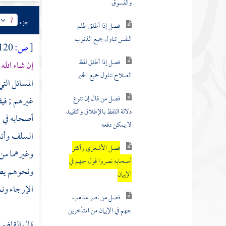
فصل إذا أطلق لفظ
المعصية دخل فيه الكفر
جزء
7
والفسوق
[
ص:
120 ]
فصل إذا أطلق ظلم
إن شاء الله
;
النفس تناول جميع الذنوب
المسائل التي
فصل إذا أطلق لفظ
غيرهم ; فيق
الصلاح تناول جميع الخير
أصحابه في ا
فصل من قال إن تنوع
السلف
وأئ
دلالة اللفظ بالإطلاق والتقييد
وغيرهما من
لا يمكن دفعه
ونحوهم يطع
فصل الأشعري وأكثر
الإرجاء ونح
أصحابه نصروا قول جهم في
الإيمان
قال
القاضي 