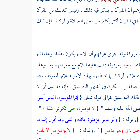
عم أن القرآن لم يذكر فيه ذلك . وليس كذلك بل القرآن
ا في القرآن أكثر بكثير من معنى الصلاة والزكاة . فإن تلك
المعروفة وقد جرى عرفهم أن الاسم يكون مطلقا وعاما ثم
ا معينا يعرفونه دلت عليه اللام مع معرفتهم به . وهذا
والزكاة إنما خاطبهم بهذه الأسماء بلام التعريف وقد
بتقدير أن يكون في لغتهم التصديق . فإنه قد يبين أني لا
ك التصديق كما في قوله تعالى {
إنما المؤمنون الذين آمنوا
صلى الله عليه وسلم " {
لا تؤمنون حتى تكونوا كذا
} " .
في قوله : {
ولو كانوا يؤمنون بالله والنبي وما أنزل إليه ما
ي حين يزني وهو مؤمن
} " . وقوله : " {
لا يؤمن من لا يأمن