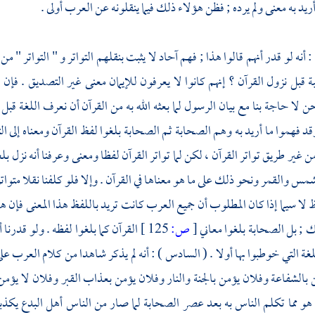
ريد به معنى ولم يرده ; فظن هؤلاء ذلك فيما ينقلونه عن
العرب
أولى .
 أنه لو قدر أنهم قالوا هذا ; فهم آحاد لا يثبت بنقلهم التواتر و " التواتر " 
ة قبل نزول القرآن ؟ إنهم كانوا لا يعرفون للإيمان معنى غير التصديق . فإن ق
ن لا حاجة بنا مع بيان الرسول لما بعثه الله به من القرآن أن نعرف اللغة قبل 
وقد فهموا ما أريد به وهم
الصحابة
ثم
الصحابة
بلغوا لفظ القرآن ومعناه إلى
ال
ن غير طريق تواتر القرآن ، لكن لما تواتر القرآن لفظا ومعنى وعرفنا أنه نزل بل
شمس والقمر ونحو ذلك على ما هو معناها في القرآن . وإلا فلو كلفنا نقلا متواتر
ظ لا سيما إذا كان المطلوب أن جميع
العرب
كانت تريد باللفظ هذا المعنى فإن هذ
 ; بل
الصحابة
بلغوا معاني
[
ص:
125 ]
القرآن كما بلغوا لفظه . ولو قدرنا 
لغة التي خوطبوا بها أولا . ( السادس ) : أنه لم يذكر شاهدا من كلام
العرب
على
 بالشفاعة وفلان يؤمن بالجنة والنار وفلان يؤمن بعذاب القبر وفلان لا يؤ
 هو مما تكلم الناس به بعد عصر
الصحابة
لما صار من الناس أهل البدع يكذ