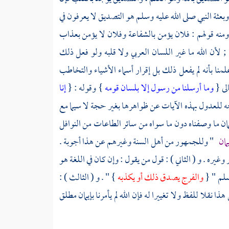
ن وبعثة النبي صلى الله عليه وسلم هو التصديق لا يعرفون في
منه قولهم : فلان يؤمن بالشفاعة وفلان لا يؤمن بعذاب
; لأن الله ما غير اللسان العربي ولا قلبه ولو فعل ذلك
منا بأنه لم يفعل ذلك بل إقرار أسماء الأشياء والتخاطب
الى {
وما أرسلنا من رسول إلا بلسان قومه
} وقوله : {
إنا
 للعدول بهذه الآيات عن ظواهرها بغير حجة لا سيما مع
مان ما وصفناه دون ما سواه من سائر الطاعات من النوافل
مان
" وللجمهور من
أهل السنة
وغيرهم عن هذا أجوبة .
غيره . و ( الثاني ) : قول من يقول : وإن كان في اللغة هو
سلم " {
والفرج يصدق ذلك أو يكذبه
} " . و ( الثالث ) :
قلا للفظ ولا تغييرا له فإن الله لم يأمرنا بإيمان مطلق