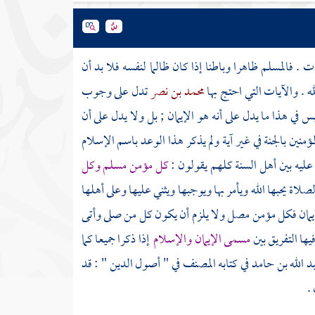
. فالمسلم ظاهرا وباطنا إذا كان ظالما لنفسه فلا بد أن
 . والآيات التي احتج بها
محمد بن نصر
تدل على وجوب
س في هذا ما يدل على أنه هو الإيمان ; بل ولا يدل على أن
نين بالجنة في غير آية ولم يذكر هذا الوعد باسم الإسلام
عليه بين
أهل السنة
كلهم يقولون :
كل مؤمن مسلم وكل
لاة يحبها الله ويأمر بها ويوجبها ويثني عليها وعلى أهلها
إيمان فكل مؤمن مصل ولا يلزم أن يكون كل من صلى وأتى
ها التفريق بين
مسمى الإيمان والإسلام
إذا ذكرا جميعا كما
بد الله بن حامد
في كتابه المصنف في " أصول الدين " : قد
.