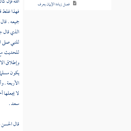
الله فإن كا
فصل الإيمان المطلق
فهذا غلط ق
يتناول جميع ما أمر الله به
ورسوله
جميعه . قال
الذي قال
ج
فصل زيادة الإيمان يعرف
من وجوه
للنبي صلى ا
للحديث مع 
فصل هل يكون إسلام
بلا إيمان وهل يثاب صاحب
وإطلاق الا
هذا الإسلام
يكون مسلما 
فصل إذا فسر النبي ألفاظ
الأربعة . و
القرآن والحديث فلا تحتاج إلى
لا يجعلها
أح
بيان من أحد
سعد
.
فصل لماذا قصر الإسلام
على الخمس في الحديث مع أن
قال
الحسن ب
الأعمال الظاهرة أكثر