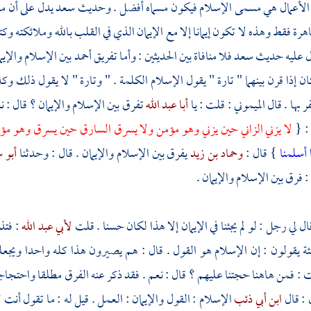
 الأعمال هي مسمى الإسلام فيكون مسماه أفضل . وحديث
سعد
يدل على أن 
اهرة فقط وهذه لا تكون إيمانا إلا مع الإيمان الذي في القلب بالله وملائكته 
ل عليه حديث
سعد
فلا منافاة بين الحديثين : وأما تفريق
أحمد
بين الإسلام والإيم
كان إذا قرن بينهما " تارة " يقول الإسلام الكلمة . " وتارة " لا يقول ذلك و
ر بها . قال
الميموني
: قلت : يا
أبا عبد الله
تفرق بين الإسلام والإيمان ؟ قال :
 : {
لا يزني الزاني حين يزني وهو مؤمن ولا يسرق السارق حين يسرق وهو م
 أسلمنا
} قال :
وحماد بن زيد
يفرق بين الإسلام والإيمان . قال : وحدثنا
أبو 
: فرق بين الإسلام والإيمان .
ال لي رجل : لو لم يجئنا في الإيمان إلا هذا لكان حسنا . قلت
لأبي عبد الله
: فتذ
ئة
يقولون : إن الإسلام هو القول . قال : هم يصيرون هذا كله واحدا ويجعلون
لت : فمن هاهنا حجتنا عليهم ؟ قال : نعم . فقد ذكر عنه الفرق مطلقا واحتج
 : قال
ابن أبي ذئب
الإسلام : القول والإيمان : العمل . قيل له : ما تقول أنت