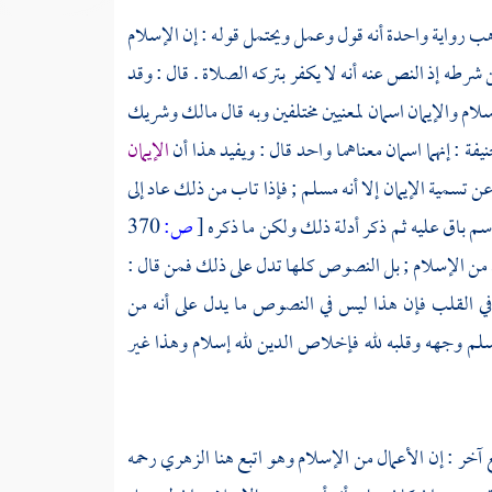
ب رواية واحدة أنه قول وعمل ويحتمل قوله : إن الإسلام
 شرطه إذ النص عنه أنه لا يكفر بتركه الصلاة . قال : وقد
ام والإيمان اسمان لمعنيين مختلفين وبه قال
مالك
وشريك
نيفة
: إنهما اسمان معناهما واحد قال : ويفيد هذا أن
الإيمان
ن تسمية الإيمان إلا أنه مسلم ; فإذا تاب من ذلك عاد إلى
لاسم باق عليه ثم ذكر أدلة ذلك ولكن ما ذكره
[
ص:
370
عمال من الإسلام ; بل النصوص كلها تدل على ذلك فمن قال :
 في القلب فإن هذا ليس في النصوص ما يدل على أنه من
 يسلم وجهه وقلبه لله فإخلاص الدين لله إسلام وهذا غير
آخر : إن الأعمال من الإسلام وهو اتبع هنا
الزهري
رحمه