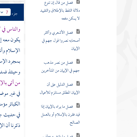
فصل إذا أطلق لفظ
جزء
7
الصلاح تناول جميع الخير
والناس في "
فصل من قال إن تنوع
يكون معه إي
دلالة اللفظ بالإطلاق والتقييد
لا يمكن دفعه
الإسلام وأن
بمجرد الإسل
فصل الأشعري وأكثر
أصحابه نصروا قول جهم في
وحينئذ فمدح
الإيمان
من أتى بالإ
فصل من نصر مذهب
في غير موضع
جهم في الإيمان من المتأخرين
الكبائر مؤمن
في حديث
ج
فصل الدليل على أن
الإيمان المطلق مستلزم للأعمال
ذكرنا أن ال
فصل ما يراد بالإيمان إذا