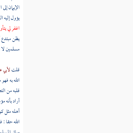
التفسير
الإيمان إلى
الحديث
يؤول إليه ا
اغفر لي يتأ
أصول الفقه
يظن مبتدع أن
الفقه
مسلمين لا ي
قلت
لأبي ع
الله به فهو م
قلبه من التص
أراد بأنه مؤ
أهله مثل كو
الله حقا : 
سائر المسلم