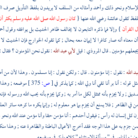
 الإسلام ونحو ذلك
وأحمد
وأمثاله من
السلف
لا يريدون بلفظ التأويل صرف الل
للفظ كقول
عائشة
رضي الله عنها {
كان رسول الله صلى الله عليه وسلم يكثر 
ول القرآن
} وإلا فما ذكره
التابعون
لا يخالف ظاهر الحديث بل يوافقه وقول
أحم
 معناه أنه صار كافرا لا إيمان معه بحال ; كما تقوله
الخوارج
فإن الحديث لا 
جعلهم مؤمنين . قال
المروذي
: قيل
لأبي عبد الله
: نقول نحن المؤمنون ؟ فقال :
بد الله
: نقول : إنا مؤمنون . قال : ولكن نقول : إنا مسلمون . وهذا لأن من أصله
ثل قوله : أنا بر أنا تقي أنا ولي الله ; كما يذكر في
[
ص:
375 ]
موضعه ; وهذا لا
ديق ; ولا يجزم بأنه ممتثل لكل ما أمر به ; وكما يجزم بأنه يحب الله ورسوله فإ
من في الظاهر ; فلا يمنع أن يجزم بما هو معلوم له ; وإنما يكره ما كرهه سائر الع
ن كل إنسان له رأس ; فيقول أحدهم : أنا مؤمن حقا وأنا مؤمن عند الله ونحو ذ
فمن جزم به على هذا الوجه فقد أخرج الأعمال الباطنة والظاهرة عنه ; وهذا م
ين ; وللناس في " مسألة الاستثناء " كلام يذكر في موضعه