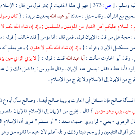
ليه وسلم .
[
ص:
373 ]
فهو في هذا الحديث لم يختر قول من قال : الإسلام 
حيح مع القرآن . وقال
حنبل
: حدثنا
أبو عبد الله
بحديث
بريدة
: {
كان رسول ا
 : السلام عليكم أهل الديار من المؤمنين والمسلمين ; وإنا إن شاء الله بكم ل
: حجة على من قال : الإيمان قول . فمن قال : أنا مؤمن [ فقد خالف ] قوله : من
ؤمن مستكمل الإيمان وقوله : {
وإنا إن شاء الله بكم لاحقون
} وهو يعلم أنه م
 . وقال
أبو الحارث
سألت :
أبا عبد الله
قلت : قوله : {
لا يزني الزاني حين 
لوه فأما
عطاء
فقال : يتنحى عنه الإيمان . وقال
طاووس
: إذا فعل ذلك زال عن
رج من الإيمان إلى الإسلام ولا يخرج من الإسلام .
لمسألة
صالح
فإن مسائل
أبي الحارث
يرويها
صالح
أيضا .
وصالح
سأل أباه ع 
اني حين يزني وهو مؤمن
} قال : يخرج من الإيمان إلى الإسلام فالإيمان مقصور
ال
الزهري
- يعني - لما روي حديث
سعد
: " أو مسلم " فنرى أن الإسلام ال
ذكر أقوال
التابعين
ولم يرجح شيئا وذلك والله أعلم لأن جميع ما قالوه حق وهو 