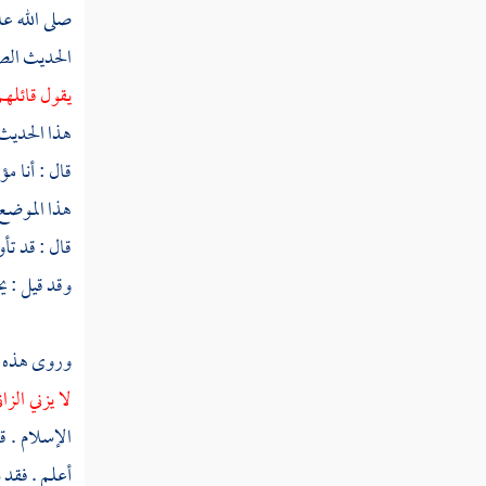
مخلوق
صلى الله ع
الحديث الص
فصل في حكم الاستثناء في الإيمان
يقول قائلهم
مسألة معنى حديث النبي إذا زنى
هذا الحديث 
العبد خرج منه الإيمان فكان فوق رأسه
قال : أنا م
مسألة معنى قول النبي لا يدخل
هذا الموضع
الجنة من كان في قلبه مثقال ذرة من كبر
قال : قد تأو
مسألة بدعة المرازقة
وقد قيل : يخ
كتاب القدر
وروى هذه ا
المنطق
لا يزني الز
الإسلام . ق
الآداب والتصوف
أعلم . فقد 