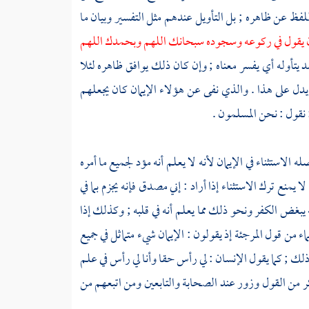
فظ عن ظاهره ; بل التأويل عندهم مثل التفسير وبيان ما
أن يقول في ركوعه وسجوده سبحانك اللهم وبحمدك اللهم
د
يتأوله أي يفسر معناه ; وإن كان ذلك يوافق ظاهره لئلا
يدل على هذا . والذي نفى عن هؤلاء الإيمان كان يجعلهم
 نقول : نحن المسلمون .
 الاستثناء في الإيمان لأنه لا يعلم أنه مؤد لجميع ما أمره
 يمنع ترك الاستثناء إذا أراد : إني مصدق فإنه يجزم بما في
نه يبغض الكفر ونحو ذلك مما يعلم أنه في قلبه ; وكذلك إذا
لماء من قول
المرجئة
إذ يقولون : الإيمان شيء متماثل في جميع
لك ; كما يقول الإنسان : لي رأس حقا وأنا لي رأس في علم
نكر من القول وزور عند
الصحابة
والتابعين
ومن اتبعهم من