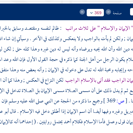
صفحة
369
 الإيمان والإسلام " على ثلاث مراتب
: ظالم لنفسه ومقتصد وسابق بالخيرات 
مان ; ولكن لم يأت بالواجب ولا ينعكس وكذلك في الآخر . وسيأتي إن شاء الله
ه دين الله وأن الله يحبه ويرضاه وأنه ليس له دين غيره وهذا كله حق ; لكن لي
ام يكون الرجل من أهل الجنة كما ذكره في حجة القول الأول فإن الله وعد المؤم
ه وإيجابه ومحبة الله له تدل على دخوله في الإيمان ; وأنه بعض منه وهذا متفق 
يمان الواجب فقد أتى بالإسلام الواجب
لكن النزاع في العكس ; وهذا كما أن الص
 ثم لم يدل ذلك على أن مسمى الصلاة مسمى الإيمان بل الصلاة تدخل في ال
ا .
[
ص:
369 ]
وجميع ما ذكره من الحجة عن النبي صلى الله عليه وسلم فإن في
بريل
وغيره وفيها أيضا أن اسم الإيمان إذا أطلق دخل فيه الإسلام . قال
أبو ع
إيمان قول وعمل فأما الإسلام فكلام
أحمد
يحتمل روايتين . ( إحداهما أنه كالإيمان 