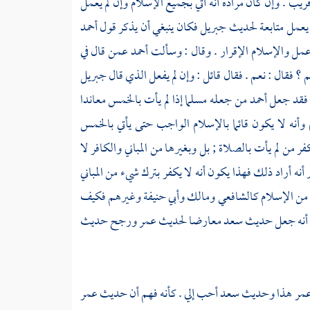
قريب . وإن كان مراده أنه أتي بجميع الإسلام وإن لم يعمل
 يعمل متابعة لحديث
جبريل
فكان ينبغي أن يذكر قول
أحمد
 وعمل والإسلام الإقرار . وقال : وسألت
أحمد
عمن قال في
؟ فقال : نعم . فقال قائل : وإن لم يفعل الذي قال
جبريل
فقد جعل
أحمد
من جعله مسلما إذا لم يأت بالخمس معاندا
أنه لا يكون قائما بالإسلام الواجب حتى يأتي بالخمس
فر من لم يأت بالصلاة ; بل وبغيرها من المباني والكافر لا
أنه أراد ذلك فهذا يكون أنه لا يكفر بترك شيء من المباني
 من الإسلام
كالشافعي
ومالك
وأبي حنيفة
وغيرهم فكيف
ه أنه جعل حديث
سعد
معارضا لحديث
عمر
ورجح حديث
مر
هذا وحديث
سعد
أحب إلي . كأنه فهم أن حديث
عمر