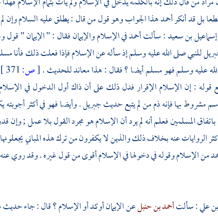
ن مراد من قال ذلك إنه بالكلمة يدخل في الإسلام ولم يأت بتمام الإسلام فهذا 
طعا بل قد أنكر
أحمد
هذا الجواب وهو قول من قال : يطلق عليه السلام وإن لم
إسماعيل بن سعيد
: سألت
أحمد
في الإسلام والإيمان فقال : " الإيمان " قول
بريل
للنبي صلى الله عليه وسلم إذ سأله عن الإسلام فإذا فعلت ذلك فأنا مسلم 
لله عليه وسلم فهو مسلم أيضا ؟ فقال : هذا معاند للحديث .
[
ص:
371 ]
قوله : إن الإسلام الإقرار فدل ذلك على أن ذاك أول الدخول في الإسلام و
سم مشروط بها فإنه ذم من لم يتبع حديث
جبريل
. وأيضا فهو في أكثر أجوبته يك
باتفاق المسلمين فعلم أنه لم يرد أن الإسلام هو مجرد القول بلا عمل ; وإن قدر 
أكثر الروايات عنه بخلاف ذلك والذين لا يكفرون من ترك هذه المباني يجعلونها
مد
من الإسلام وقوله في دخولها في الإسلام أقوى من قول غيره . وقد روي عن
ن علي
: سألت
أحمد بن حنبل
عن الإيمان أوكد أو الإسلام ؟ قال : جاء حديث
ع