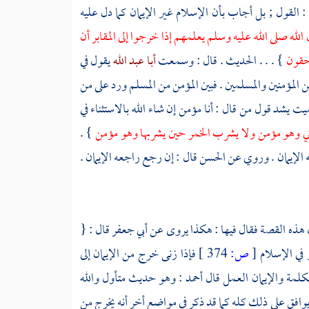
: القول ; بل أجاب بأن الإسلام غير الإيمان كما دل عليه
لله صلى الله عليه وسلم يعلمهم إذا خرجوا إلى المقابر أن
احقون
} . . . الحديث . قال : وسمعت
أبا عبد الله
يقول في
 المؤمنين والمسلمين . فبين المؤمن من المسلم ورد على من
يت يشد قول من قال : أنا مؤمن إن شاء الله بالاستثناء في
يزني وهو مؤمن ولا يشرب الخمر حين يشربها وهو مؤمن
} .
ه الإيمان . وروي عن
الحسن
قال : إن رجع راجعه الإيمان .
ن هذه القصة فقال فيها : هكذا يروى عن
أبي جعفر
قال : {
 في الإسلام
[
ص:
374 ]
فإذا زنى خرج من الإيمان إلى
كلمة والإيمان العمل قال
أحمد
: وهو حديث متأول والله
يوافق على ذلك كله كما قد ذكر في مواضع أخر أنه يخرج من