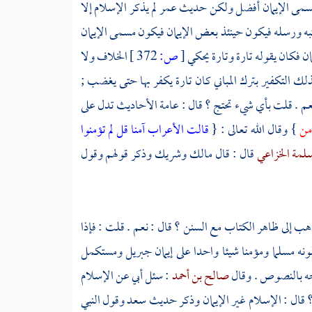
مسمى الإيمان أفضل ولكن حديث
عمر
لم يذكر الإسلام إلا
وكتبه ورسله فيكون حينئذ بعض الإيمان فيكون مسمى الإيمان
ان فكان يقوله تارة وتارة يحكي
[
ص:
372 ]
الخلاف ولا
كذلك التكفير بترك المباني كان تارة يكفر بها حتى يغضب ;
 نعم . قلت بأي شيء تحتج ؟ قال : عامة الأحاديث تدل على
ؤمن
} وقال الله تعالى : {
قالت الأعراب آمنا قل لم تؤمنوا
سلمة الخزاعي
قال : قال
مالك
وشريك
وذكر قولهم وقول
هب إلى ظاهر الكتاب مع السنن ؟ قال : نعم . قلت : فإذا
ه مسلما ومؤمنا شيئا واحدا على إيمان
جبريل
ومستكمل
اجه بالنصوص . وقال
صالح بن أحمد
: سئل أبي عن الإسلام
 ؟ قال : الإسلام غير الإيمان وذكر حديث
سعد
وقول النبي