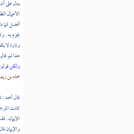
يدل على أن
فصل في الاستدلال بأن
الأعمال الظ
الله سمى الصلاة وسائر
الطاعات إيمانا
أفضل كما د
يجزم به . و
مراتب الناس في الإيمان
والإسلام
وتارة لا يكف
هذا ثم قال
الإيمان تصديق بالقلب
ولكن قولوا
وقول باللسان وعمل بالجوارح
حماد بن زيد
فصل الاستثناء في الإيمان
كتاب الإيمان الأوسط
قال
أحمد
: ق
كانت
المرج
مسألة هل فوق الإيمان بالله
ورسوله مقام من المقامات
الإيمان . ق
والإيمان قال
فصل هل الإيمان مخلوق أو غير