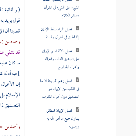
قيد فقرن بالإسلام أو بالعمل
( والثانية :
الصالح
قول يريد به
فصل ما يقتضيه عطف
قضينا أن الإ
الشيء على الشيء في القرآن
وحماد بن زي
وسائر الكلام
قد تنتفي عن
فصل المراد بلفظ الإيمان
ما كان عليه
إذا أطلق في القرآن والسنة
]
فيه أدلة ك
فصل دلالة اسم الإيمان
إن الأعمال
على تصديق القلب وأعماله
الإسلام بل 
وأعمال الجوارح
التصديق ذا
فصل زعم المرجئة أن ما
في القلب من الإيمان هو
وأحمد بن ح
التصديق دون أعمال القلوب