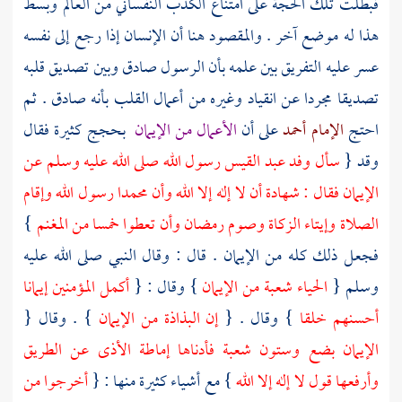
فبطلت تلك الحجة على امتناع الكذب النفساني من العالم وبسط
هذا له موضع آخر . والمقصود هنا أن الإنسان إذا رجع إلى نفسه
عسر عليه التفريق بين علمه بأن الرسول صادق وبين تصديق قلبه
تصديقا مجردا عن انقياد وغيره من أعمال القلب بأنه صادق . ثم
احتج
الإمام أحمد
على أن
الأعمال من الإيمان
بحجج كثيرة فقال
وقد {
سأل
وفد عبد القيس
رسول الله صلى الله عليه وسلم عن
الإيمان فقال : شهادة أن لا إله إلا الله وأن
محمدا
رسول الله وإقام
الصلاة وإيتاء الزكاة وصوم رمضان وأن تعطوا خمسا من المغنم
}
فجعل ذلك كله من الإيمان . قال : وقال النبي صلى الله عليه
وسلم {
الحياء شعبة من الإيمان
} وقال : {
أكمل المؤمنين إيمانا
أحسنهم خلقا
} وقال . {
إن البذاذة من الإيمان
} . وقال {
الإيمان بضع وستون شعبة فأدناها إماطة الأذى عن الطريق
وأرفعها قول لا إله إلا الله
} مع أشياء كثيرة منها : {
أخرجوا من