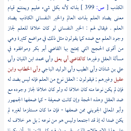
الكذب
[
ص:
399 ]
بذاته لأنه بكل شيء عليم ويمتنع قيام
معنى يضاد العلم بذات العالم والخبر النفساني الكاذب يضاد
العلم . فيقال لهم : الخبر النفساني لو كان خلافا للعلم لجاز
وجود العلم مع ضده كما يقولون مثل ذلك في مواضع كثيرة وهي
من أقوى الحجج التي يحتج بها
القاضي أبو بكر
وموافقوه في
مسألة العقل وغيرها
كالقاضي أبي يعلى
وأبي محمد ابن اللبان
وأبي
علي بن شاذان
وأبي الطيب
وأبي الوليد الباجي
وأبي الخطاب
وابن
عقيل
وغيرهم ; فيقولون : العقل نوع من العلم فإنه ليس بضد له
فإن لم يكن نوعا منه كان خلافا له ولو كان خلافا لجاز وجوده مع
ضد العقل وهذه الحجة وإن كانت ضعيفة - كما ضعفها الجمهور
وأبو المعالي الجويني
ممن ضعفها - فإن ما كان مستلزما لغيره لم
يكن ضدا له إذ قد اجتمعا وليس هو من نوعه ; بل هو خلاف له
على هذا الاصطلاح الذي يقسمون فيه كل اثنين إلى أن يكونا