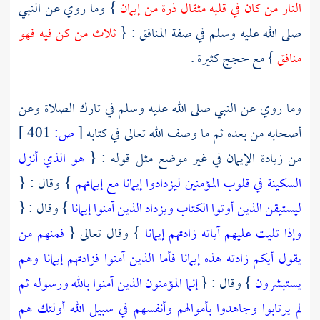
النار من كان في قلبه مثقال ذرة من إيمان
} وما روي عن النبي
صلى الله عليه وسلم في صفة المنافق : {
ثلاث من كن فيه فهو
منافق
} مع حجج كثيرة .
وما روي عن النبي صلى الله عليه وسلم في تارك الصلاة وعن
أصحابه من بعده ثم ما وصف الله تعالى في كتابه
[
ص:
401 ]
من زيادة الإيمان في غير موضع مثل قوله : {
هو الذي أنزل
السكينة في قلوب المؤمنين ليزدادوا إيمانا مع إيمانهم
} وقال : {
ليستيقن الذين أوتوا الكتاب ويزداد الذين آمنوا إيمانا
} وقال : {
وإذا تليت عليهم آياته زادتهم إيمانا
} وقال تعالى {
فمنهم من
يقول أيكم زادته هذه إيمانا فأما الذين آمنوا فزادتهم إيمانا وهم
يستبشرون
} وقال : {
إنما المؤمنون الذين آمنوا بالله ورسوله ثم
لم يرتابوا وجاهدوا بأموالهم وأنفسهم في سبيل الله أولئك هم