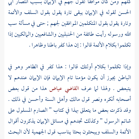
كلهم ومن كان موافقا لقول
جهم
في الإيمان بسبب انتصار
أبي
الحسن
لقوله في الإيمان يبقى تارة يقول بقول
السلف
والأئمة
وتارة يقول بقول المتكلمين الموافقين
لجهم
; حتى في مسألة سب
الله ورسوله رأيت طائفة من
الحنبليين
والشافعيين
والمالكيين
إذا
تكلموا بكلام الأئمة قالوا : إن هذا كفر باطنا وظاهرا .
وإذا تكلموا بكلام أولئك قالوا : هذا كفر في الظاهر وهو في
الباطن يجوز أن يكون مؤمنا تام الإيمان فإن الإيمان عندهم لا
يتبعض . ولهذا لما عرف
القاضي عياض
هذا من قول بعض
أصحابه أنكره ونصر قول
مالك
وأهل السنة
وأحسن في ذلك .
وقد ذكرت بعض ما يتعلق بهذا في كتاب " الصارم المسلول على
شاتم الرسول " وكذلك تجدهم في مسائل الإيمان يذكرون أقوال
الأئمة
والسلف
ويبحثون بحثا يناسب قول
الجهمية
لأن البحث