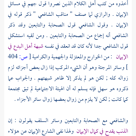
أخذوه من كتب
أهل الكلام
الذين نصروا قول
جهم
في مسائل
الإيمان .
والرازي
لما صنف " مناقب
الشافعي
" ذكر قوله في
الإيمان . وقول
الشافعي
قول
الصحابة
والتابعين
وقد ذكر
الشافعي
أنه إجماع من
الصحابة
والتابعين
. ومن لقيه استشكل
قول
الشافعي
جدا لأنه كان قد انعقد في نفسه
شبهة أهل البدع في
الإيمان
: من
الخوارج
والمعتزلة
والجهمية
والكرامية
[
ص:
404
]
وسائر
المرجئة
وهو أن الشيء المركب إذا زال بعض أجزائه لزم
زواله كله ; لكن هو لم يذكر إلا ظاهر شبهتهم . والجواب عما
ذكروه هو سهل فإنه يسلم له أن الهيئة الاجتماعية لم تبق مجتمعة
كما كانت ; لكن لا يلزم من زوال بعضها زوال سائر الأجزاء .
والشافعي
مع
الصحابة
والتابعين
وسائر
السلف
يقولون : إن
الذنب يقدح في كمال الإيمان
ولهذا نفى الشارع الإيمان عن هؤلاء