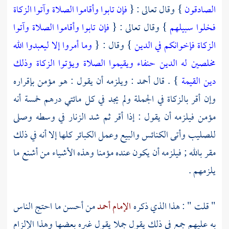
الصادقون
} وقال تعالى : {
فإن تابوا وأقاموا الصلاة وآتوا الزكاة
فخلوا سبيلهم
} وقال تعالى : {
فإن تابوا وأقاموا الصلاة وآتوا
الزكاة فإخوانكم في الدين
} وقال : {
وما أمروا إلا ليعبدوا الله
مخلصين له الدين حنفاء ويقيموا الصلاة ويؤتوا الزكاة وذلك
دين القيمة
} . قال
أحمد
: ويلزمه أن يقول : هو مؤمن بإقراره
وإن أقر بالزكاة في الجملة ولم يجد في كل مائتي درهم خمسة أنه
مؤمن فيلزمه أن يقول : إذا أقر ثم شد الزنار في وسطه وصلى
للصليب وأتى الكنائس والبيع وعمل الكبائر كلها إلا أنه في ذلك
مقر بالله ; فيلزمه أن يكون عنده مؤمنا وهذه الأشياء من أشنع ما
يلزمهم .
" قلت " : هذا الذي ذكره
الإمام أحمد
من أحسن ما احتج الناس
به عليهم جمع في ذلك يقول جملا يقول غيره بعضها وهذا الإلزام