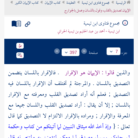
الرئيسية
مجموع فتاوى ابن تيمية
العقيدة
كتاب الإيمان
كتاب الإيمان الكبير
تراجم الأعلام
الإيمان تصديق بالقلب وقول باللسان وعمل بالجوارح
مجموع فتاوى ابن تيمية
ابن تيمية - أحمد بن عبد الحليم بن تيمية الحراني
جزء
صفحة
7
397
والذين
قالوا : الإيمان هو الإقرار
. فالإقرار باللسان يتضمن
التصديق باللسان .
والمرجئة
لم تختلف أن الإقرار باللسان فيه
التصديق ; فعلم أنه أراد تصديق القلب ومعرفته مع الإقرار
باللسان ; إلا أن يقال : أراد تصديق القلب واللسان جميعا مع
المعرفة والإقرار ; ومراده بالإقرار الالتزام لا التصديق كما قال
تعالى : {
وإذ أخذ الله ميثاق النبيين لما آتيتكم من كتاب وحكمة
ثم جاءكم رسول مصدق لما معكم لتؤمنن به ولتنصرنه قال