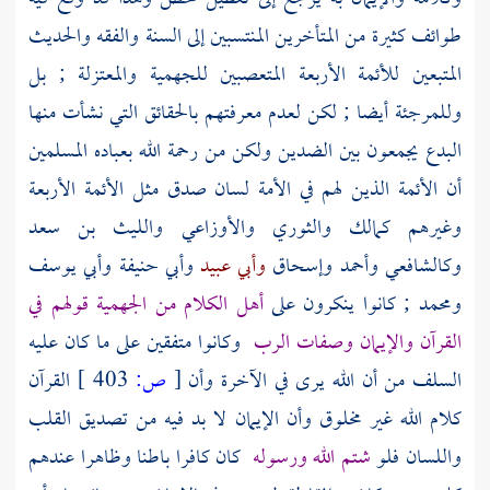
طوائف كثيرة من المتأخرين المنتسبين إلى السنة والفقه والحديث
المتبعين للأئمة الأربعة المتعصبين
للجهمية
والمعتزلة
; بل
وللمرجئة
أيضا ; لكن لعدم معرفتهم بالحقائق التي نشأت منها
البدع يجمعون بين الضدين ولكن من رحمة الله بعباده المسلمين
أن الأئمة الذين لهم في الأمة لسان صدق مثل
الأئمة الأربعة
وغيرهم
كمالك
والثوري
والأوزاعي
والليث بن سعد
وكالشافعي
وأحمد
وإسحاق
وأبي عبيد
وأبي حنيفة
وأبي يوسف
ومحمد
; كانوا ينكرون على
أهل الكلام
من
الجهمية
قولهم في
القرآن والإيمان وصفات الرب
وكانوا متفقين على ما كان عليه
السلف
من أن الله يرى في الآخرة وأن
[
ص:
403 ]
القرآن
كلام الله غير مخلوق وأن الإيمان لا بد فيه من تصديق القلب
واللسان فلو
شتم الله ورسوله
كان كافرا باطنا وظاهرا عندهم