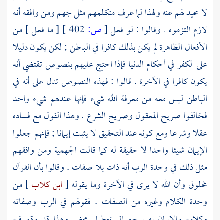
لا محيد لهم عنه ولهذا لما عرف متكلمهم مثل
جهم
ومن وافقه أنه
لازم التزموه . وقالوا : لو فعل
[
ص:
402 ]
[ ما فعل ] من
الأفعال الظاهرة لم يكن بذلك كافرا في الباطن ; لكن يكون دليلا
على الكفر في أحكام الدنيا فإذا احتج عليهم بنصوص تقتضي أنه
يكون كافرا في الآخرة . قالوا : فهذه النصوص تدل على أنه في
الباطن ليس معه من معرفة الله شيء فإنها عندهم شيء واحد
فخالفوا صريح المعقول وصريح الشرع . وهذا القول مع فساده
عقلا وشرعا ومع كونه عند التحقيق لا يثبت إيمانا ; فإنهم جعلوا
الإيمان شيئا واحدا لا حقيقة له كما قالت
الجهمية
ومن وافقهم
مثل ذلك في وحدة الرب أنه ذات بلا صفات . وقالوا بأن القرآن
مخلوق وأن الله لا يرى في الآخرة وما يقوله [
ابن كلاب
] من
وحدة الكلام وغيره من الصفات . فقولهم في الرب وصفاته
وكلامه والإيمان به يرجع إلى تعطيل محض وهذا قد وقع فيه