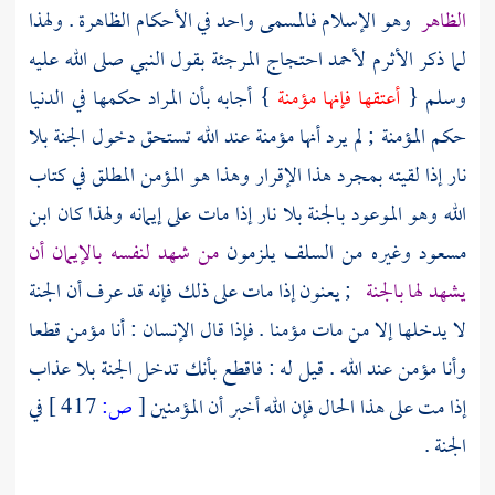
الظاهر
وهو الإسلام فالمسمى واحد في الأحكام الظاهرة . ولهذا
لما ذكر
الأثرم
لأحمد
احتجاج
المرجئة
بقول النبي صلى الله عليه
وسلم {
أعتقها فإنها مؤمنة
} أجابه بأن المراد حكمها في الدنيا
حكم المؤمنة ; لم يرد أنها مؤمنة عند الله تستحق دخول الجنة بلا
نار إذا لقيته بمجرد هذا الإقرار وهذا هو المؤمن المطلق في كتاب
الله وهو الموعود بالجنة بلا نار إذا مات على إيمانه ولهذا كان
ابن
مسعود
وغيره من
السلف
يلزمون
من شهد لنفسه بالإيمان أن
يشهد لها بالجنة
; يعنون إذا مات على ذلك فإنه قد عرف أن الجنة
لا يدخلها إلا من مات مؤمنا . فإذا قال الإنسان : أنا مؤمن قطعا
وأنا مؤمن عند الله . قيل له : فاقطع بأنك تدخل الجنة بلا عذاب
إذا مت على هذا الحال فإن الله أخبر أن المؤمنين
[
ص:
417 ]
في
الجنة .