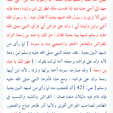
عهد إلي أخي
عتبة
فيه إذا قدمت
مكة
انظر إلى
ابن وليدة زمعة
فإنه
ابني ألا ترى يا رسول الله شبهه
بعتبة
؟ فقال
عبد
: يا رسول الله
أخي وابن وليدة أبي ; ولد على فراش أبي فرأى النبي صلى الله
عليه وسلم شبها بينا
بعتبة
فقال : هو لك يا
عبد بن زمعة
الولد
للفراش وللعاهر الحجر واحتجبي منه يا
سودة
} لما رأى من
شبهه البين
بعتبة
. فقد جعله النبي صلى الله عليه وسلم
ابن زمعة
لأنه ولد على فراشه وجعله أخا لولده بقوله : {
فهو لك يا
عبد
بن زمعة
} وقد صارت
سودة
أخته يرثها وترثه ; لأنه ابن أبيها
زمعة
ولد على فراشه . ومع هذا فأمرها النبي صلى الله عليه
وسلم
[
ص:
421 ]
أن تحتجب منه لما رأى من شبهه البين
بعتبة
فإنه قام فيه دليلان متعارضان : الفراش والشبه والنسب في
الظاهر لصاحب الفراش أقوى ولأنها أمر ظاهر مباح والفجور