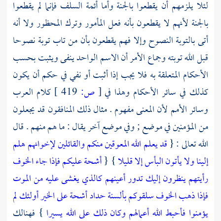
لئلا يلزمهم أن يقطعوا بالجنة وأما أئمة
السلف
فإنما لم يقطعوا
بالجنة لأنهم لا يقطعون بأنه فعل المأمور وترك المحظور ولا أنه
أتى بالتوبة النصوح وإلا فهم يقطعون بأن من تاب توبة نصوحا
قبل الله توبته وجماع الأمر أن الاسم الواحد ينفى ويثبت بحسب
الأحكام المتعلقة به فلا يجب إذا أثبت أو نفي في حكم أن يكون
كذلك في سائر الأحكام وهذا في
[
ص:
419 ]
كلام
العرب
وسائر الأمم لأن المعنى مفهوم . مثال ذلك المنافقون قد يجعلون
من المؤمنين في موضع ; وفي موضع آخر يقال : ما هم منهم . قال
الله تعالى : {
قد يعلم الله المعوقين منكم والقائلين لإخوانهم هلم
إلينا ولا يأتون البأس إلا قليلا
} {
أشحة عليكم فإذا جاء الخوف
رأيتهم ينظرون إليك تدور أعينهم كالذي يغشى عليه من الموت
فإذا ذهب الخوف سلقوكم بألسنة حداد أشحة على الخير أولئك لم
يؤمنوا فأحبط الله أعمالهم وكان ذلك على الله يسيرا
} فهنالك