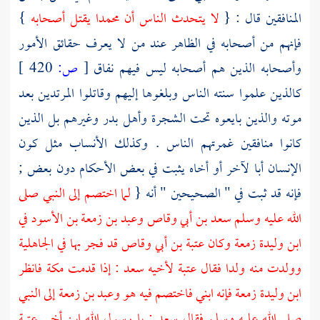
المنافقين قال : {
لا يتحدث الناس أن
محمدا
يقتل أصحابه
}
فإنهم من أصحابه في الظاهر عند من لا يعرف حقائق الأمور
وأصحابه الذين هم أصحابه ليس فيهم نفاق
[
ص:
420 ]
كالذين علموا سنته الناس وبلغوها إليهم وقاتلوا المرتدين بعد
موته والذين بايعوه تحت الشجرة
وأهل
بدر
وغيرهم بل الذين
كانوا منافقين غمرتهم الناس . وكذلك الأنساب مثل كون
الإنسان أبا لآخر أو أخاه يثبت في بعض الأحكام دون بعض ;
فإنه قد ثبت في " الصحيحين " أنه {
لما اختصم إلى النبي صلى
الله عليه وسلم
سعد بن أبي وقاص
وعبد بن زمعة بن الأسود
في
ابن وليدة زمعة
وكان
عتبة بن أبي وقاص
قد فجر بها في الجاهلية
وولدت منه ولدا فقال
عتبة
لأخيه
سعد
: إذا قدمت
مكة
فانظر
ابن وليدة زمعة
فإنه ابني فاختصم فيه هو
وعبد بن زمعة
إلى النبي
صلى الله عليه وسلم فقال
سعد
: يا رسول الله ابن أخي
عتبة