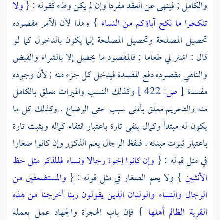
والكامل ; فينهى عن العقد مفردا وإن لم يكن وطء كقوله : {
ولا
تنكحوا ما نكح آباؤكم من النساء
} وهذا لأن الآمر مقصوده
تحصيل المصلحة وتحصيل المصلحة إنما يكون بالدخول كما لو
قال : اشتر لي طعاما ; فالمقصود ما يحصل إلا بالشراء والقبض
والناهي مقصوده دفع المفسدة فيدخل كل جزء منه ; لأن وجوده
مفسدة
[
ص:
422 ]
وكذلك النسب والميراث معلق بالكامل
منه والتحريم معلق بأدنى سبب حتى الرضاع . وكذلك كل ما
يكون له مبتدأ وكمال ينفى تارة باعتبار انتفاء كماله ويثبت تارة
باعتبار ثبوت مبدئه . فلفظ الرجال يعم الذكور وإن كانوا صغارا
في مثل قوله : {
وإن كانوا إخوة رجالا ونساء فللذكر مثل حظ
الأنثيين
} ولا يعم الصغار في مثل قوله : {
والمستضعفين من
الرجال والنساء والولدان الذين يقولون ربنا أخرجنا من هذه
القرية الظالم أهلها
} فإن باب الهجرة والجهاد عمل يعمله