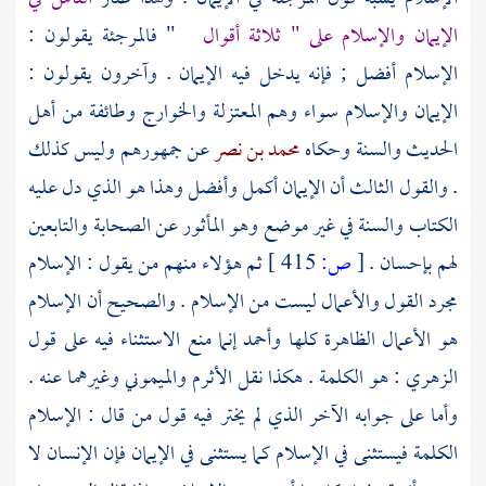
الإيمان والإسلام على " ثلاثة أقوال
"
فالمرجئة
يقولون :
الإسلام أفضل ; فإنه يدخل فيه الإيمان . وآخرون يقولون :
الإيمان والإسلام سواء وهم
المعتزلة
والخوارج
وطائفة من
أهل
الحديث والسنة
وحكاه
محمد بن نصر
عن جمهورهم وليس كذلك
. والقول الثالث أن الإيمان أكمل وأفضل وهذا هو الذي دل عليه
الكتاب والسنة في غير موضع وهو المأثور عن
الصحابة
والتابعين
لهم بإحسان .
[
ص:
415 ]
ثم هؤلاء منهم من يقول : الإسلام
مجرد القول والأعمال ليست من الإسلام . والصحيح أن الإسلام
هو الأعمال الظاهرة كلها
وأحمد
إنما منع الاستثناء فيه على قول
الزهري
: هو الكلمة . هكذا نقل
الأثرم
والميموني
وغيرهما عنه .
وأما على جوابه الآخر الذي لم يختر فيه قول من قال : الإسلام
الكلمة فيستثنى في الإسلام كما يستثنى في الإيمان فإن الإنسان لا