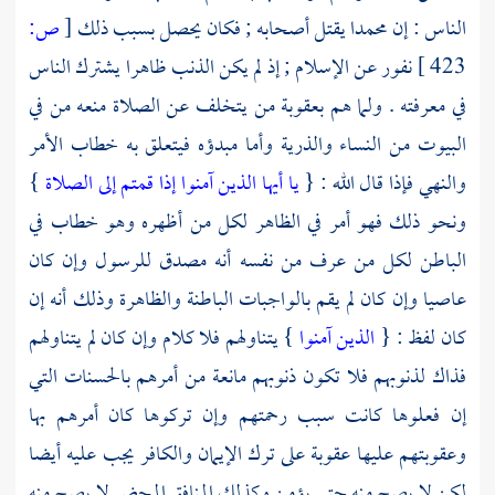
الناس : إن
محمدا
يقتل أصحابه ; فكان يحصل بسبب ذلك
[
ص:
423 ]
نفور عن الإسلام ; إذ لم يكن الذنب ظاهرا يشترك الناس
في معرفته . ولما هم بعقوبة من يتخلف عن الصلاة منعه من في
البيوت من النساء والذرية وأما مبدؤه فيتعلق به خطاب الأمر
والنهي فإذا قال الله : {
يا أيها الذين آمنوا إذا قمتم إلى الصلاة
}
ونحو ذلك فهو أمر في الظاهر لكل من أظهره وهو خطاب في
الباطن لكل من عرف من نفسه أنه مصدق للرسول وإن كان
عاصيا وإن كان لم يقم بالواجبات الباطنة والظاهرة وذلك أنه إن
كان لفظ : {
الذين آمنوا
} يتناولهم فلا كلام وإن كان لم يتناولهم
فذاك لذنوبهم فلا تكون ذنوبهم مانعة من أمرهم بالحسنات التي
إن فعلوها كانت سبب رحمتهم وإن تركوها كان أمرهم بها
وعقوبتهم عليها عقوبة على ترك الإيمان والكافر يجب عليه أيضا
لكن لا يصح منه حتى يؤمن وكذلك المنافق المحض لا يصح منه