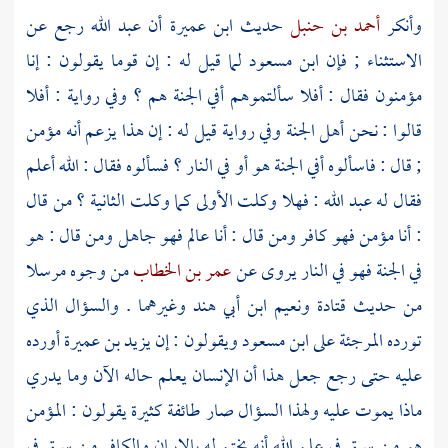
وأنكر
أحمد بن حنبل
حديث
ابن عميرة
أن
عبد الله
رجع عن
الاستثناء ; فإن
ابن مسعود
لما قيل له : إن قوما يقولون : إنا
مؤمنون فقال : أفلا سألتموهم أفي الجنة هم ؟ وفي رواية : أفلا
قالوا : نحن أهل الجنة وفي رواية قيل له : إن هذا يزعم أنه مؤمن
; قال : فاسألوه أفي الجنة هو أو في النار ؟ فسألوه فقال : الله أعلم
فقال له
عبد الله
: فهلا وكلت الأولى كما وكلت الثانية ؟ من قال
: أنا مؤمن فهو كافر ومن قال : أنا عالم فهو جاهل ومن قال : هو
في الجنة فهو في النار يروى عن
عمر بن الخطاب
من وجوه مرسلا
من حديث
قتادة
ونعيم ابن أبي هند
وغيرهما . والسؤال الذي
تورده
المرجئة
على
ابن مسعود
ويقولون : إن
يزيد بن عميرة
أورده
عليه حتى رجع جعل هذا أن الإنسان يعلم حاله الآن وما يدري
ماذا يموت عليه ولهذا السؤال صار طائفة كثيرة يقولون : المؤمن
هو من سبق في علم الله أنه يختم له بالإيمان والكافر من سبق في