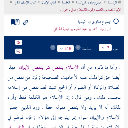
الرئيسية
مجموع فتاوى ابن تيمية
العقيدة
كتاب الإيمان
كتاب الإيمان الكبير
تراجم الأعلام
الإيمان تصديق بالقلب وقول باللسان وعمل بالجوارح
مجموع فتاوى ابن تيمية
ابن تيمية - أحمد بن عبد الحليم بن تيمية الحراني
جزء
صفحة
7
415
. وأما ما ذكره من أن
الإسلام ينقص كما ينقص الإيمان
فهذا
أيضا حق كما دلت عليه الأحاديث الصحيحة ; فإن من نقص من
الصلاة والزكاة أو الصوم أو الحج شيئا فقد نقص من إسلامه
بحسب ذلك . ومن قال : إن الإسلام هو الكلمة فقط وأراد
بذلك أنه لا يزيد ولا ينقص فقوله خطأ . ورد الذين جعلوا
الإسلام والإيمان سواء إنما يتوجه إلى هؤلاء ; فإن قولهم في
الإسلام يشبه قول
المرجئة
في الإيمان . ولهذا صار
الناس في