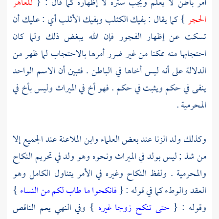
أمر باطن لا يعلم ويجب ستره لا إظهاره كما قال : {
للعاهر
الحجر
} كما يقال : بفيك الكثلب وبفيك الأثلب أي : عليك أن
تسكت عن إظهار الفجور فإن الله يبغض ذلك ولما كان
احتجابها منه ممكنا من غير ضرر أمرها بالاحتجاب لما ظهر من
الدلالة على أنه ليس أخاها في الباطن . فتبين أن الاسم الواحد
ينفى في حكم ويثبت في حكم . فهو أخ في الميراث وليس بأخ في
المحرمية .
وكذلك ولد الزنا عند بعض العلماء وابن الملاعنة عند الجميع إلا
من شذ ; ليس بولد في الميراث ونحوه وهو ولد في تحريم النكاح
والمحرمية . ولفظ النكاح وغيره في الأمر يتناول الكامل وهو
العقد والوطء كما في قوله : {
فانكحوا ما طاب لكم من النساء
}
وقوله : {
حتى تنكح زوجا غيره
} وفي النهي يعم الناقص