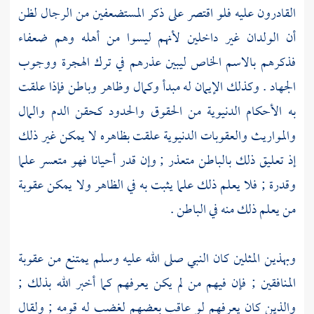
القادرون عليه فلو اقتصر على ذكر المستضعفين من الرجال لظن
أن الولدان غير داخلين لأنهم ليسوا من أهله وهم ضعفاء
فذكرهم بالاسم الخاص ليبين عذرهم في ترك الهجرة ووجوب
الجهاد . وكذلك الإيمان له مبدأ وكمال وظاهر وباطن فإذا علقت
به الأحكام الدنيوية من الحقوق والحدود كحقن الدم والمال
والمواريث والعقوبات الدنيوية علقت بظاهره لا يمكن غير ذلك
إذ تعليق ذلك بالباطن متعذر ; وإن قدر أحيانا فهو متعسر علما
وقدرة ; فلا يعلم ذلك علما يثبت به في الظاهر ولا يمكن عقوبة
من يعلم ذلك منه في الباطن .
وبهذين المثلين كان النبي صلى الله عليه وسلم يمتنع من عقوبة
المنافقين ; فإن فيهم من لم يكن يعرفهم كما أخبر الله بذلك ;
والذين كان يعرفهم لو عاقب بعضهم لغضب له قومه ; ولقال