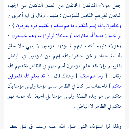
جعل هؤلاء المنافقين الخائفين من العدو الناكلين عن الجهاد
الناهين لغيرهم الذامين للمؤمنين : منهم . وقال في آية أخرى {
ويحلفون بالله إنهم لمنكم وما هم منكم ولكنهم قوم يفرقون
} {
لو يجدون ملجأ أو مغارات أو مدخلا لولوا إليه وهم يجمحون
}
وهؤلاء ذنبهم أخف فإنهم لم يؤذوا المؤمنين لا بنهي ولا سلق
بألسنة حداد ولكن حلفوا بالله إنهم من المؤمنين في الباطن
بقلوبهم وإلا فقد علم المؤمنون أنهم منهم في الظاهر فكذبهم الله
وقال : {
وما هم منكم
} وهناك قال : {
قد يعلم الله المعوقين
منكم
} فالخطاب لمن كان في الظاهر مسلما مؤمنا وليس مؤمنا بأن
منكم من هو بهذه الصفة وليس مؤمنا بل أحبط الله عمله فهو
منكم في الظاهر لا الباطن .
ولهذا لما استؤذن النبي صلى الله عليه وسلم في قتل بعض