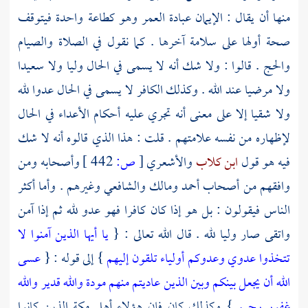
منها أن يقال : الإيمان عبادة العمر وهو كطاعة واحدة فيتوقف
صحة أولها على سلامة آخرها . كما نقول في الصلاة والصيام
والحج . قالوا : ولا شك أنه لا يسمى في الحال وليا ولا سعيدا
ولا مرضيا عند الله . وكذلك الكافر لا يسمى في الحال عدوا لله
ولا شقيا إلا على معنى أنه تجري عليه أحكام الأعداء في الحال
لإظهاره من نفسه علامتهم . قلت : هذا الذي قالوه أنه لا شك
فيه هو قول
ابن كلاب
والأشعري
[
ص:
442 ]
وأصحابه ومن
وافقهم من أصحاب
أحمد
ومالك
والشافعي
وغيرهم . وأما أكثر
الناس فيقولون : بل هو إذا كان كافرا فهو عدو لله ثم إذا آمن
واتقى صار وليا لله . قال الله تعالى : {
يا أيها الذين آمنوا لا
تتخذوا عدوي وعدوكم أولياء تلقون إليهم
} إلى قوله : {
عسى
الله أن يجعل بينكم وبين الذين عاديتم منهم مودة والله قدير والله
غفور رحيم
} وكذلك كان فإن هؤلاء
أهل
مكة
الذين كانوا