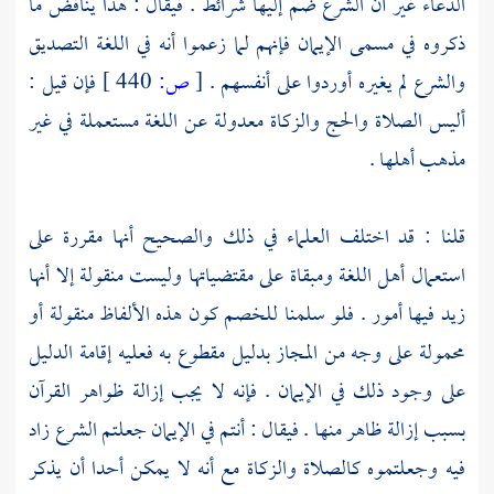
الدعاء غير أن الشرع ضم إليها شرائط . فيقال : هذا يناقض ما
ذكروه في مسمى الإيمان فإنهم لما زعموا أنه في اللغة التصديق
والشرع لم يغيره أوردوا على أنفسهم .
[
ص:
440 ]
فإن قيل :
أليس الصلاة والحج والزكاة معدولة عن اللغة مستعملة في غير
مذهب أهلها .
قلنا : قد اختلف العلماء في ذلك والصحيح أنها مقررة على
استعمال أهل اللغة ومبقاة على مقتضياتها وليست منقولة إلا أنها
زيد فيها أمور . فلو سلمنا للخصم كون هذه الألفاظ منقولة أو
محمولة على وجه من المجاز بدليل مقطوع به فعليه إقامة الدليل
على وجود ذلك في الإيمان . فإنه لا يجب إزالة ظواهر القرآن
بسبب إزالة ظاهر منها . فيقال : أنتم في الإيمان جعلتم الشرع زاد
فيه وجعلتموه كالصلاة والزكاة مع أنه لا يمكن أحدا أن يذكر