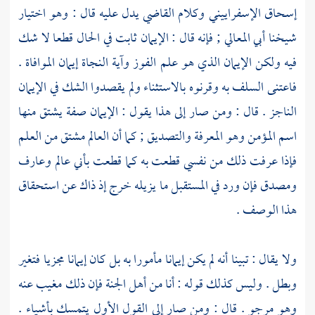
إسحاق الإسفراييني
وكلام القاضي يدل عليه قال : وهو اختيار
شيخنا
أبي المعالي
; فإنه قال : الإيمان ثابت في الحال قطعا لا شك
فيه ولكن الإيمان الذي هو علم الفوز وآية النجاة إيمان الموافاة .
فاعتنى
السلف
به وقرنوه بالاستثناء ولم يقصدوا الشك في الإيمان
الناجز . قال : ومن صار إلى هذا يقول : الإيمان صفة يشتق منها
اسم المؤمن وهو المعرفة والتصديق ; كما أن العالم مشتق من العلم
فإذا عرفت ذلك من نفسي قطعت به كما قطعت بأني عالم وعارف
ومصدق فإن ورد في المستقبل ما يزيله خرج إذ ذاك عن استحقاق
هذا الوصف .
ولا يقال : تبينا أنه لم يكن إيمانا مأمورا به بل كان إيمانا مجزيا فتغير
وبطل . وليس كذلك قوله : أنا من أهل الجنة فإن ذلك مغيب عنه
وهو مرجو . قال : ومن صار إلى القول الأول يتمسك بأشياء .