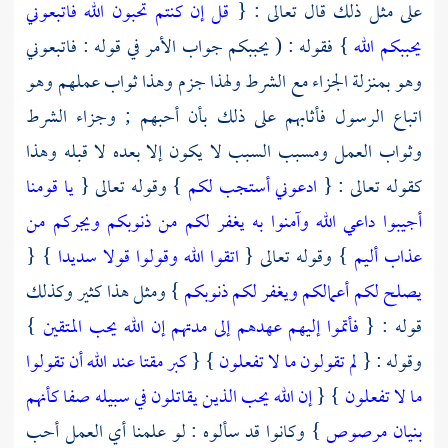
على مثل ذلك قال تعالى : {
قل إن كنتم تحبون الله فاتبعوني
يحببكم الله
} فقوله : ( يحببكم جواب الأمر في قوله : فاتبعوني
وهو بمنزلة الجزاء مع الشرط ولهذا جزم وهذا ثواب عملهم وهو
اتباع الرسول فأثابهم على ذلك بأن أحبهم ; وجزاء الشرط
وثواب العمل ومسبب السبب لا يكون إلا بعده لا قبله وهذا
كقوله تعالى : {
ادعوني أستجب لكم
} وقوله تعالى {
يا قومنا
أجيبوا داعي الله وآمنوا به يغفر لكم من ذنوبكم ويجركم من
عذاب أليم
} وقوله تعالى {
اتقوا الله وقولوا قولا سديدا
} {
يصلح لكم أعمالكم ويغفر لكم ذنوبكم
} ومثل هذا كثير وكذلك
قوله : {
فأتموا إليهم عهدهم إلى مدتهم إن الله يحب المتقين
}
وقوله : {
لم تقولون ما لا تفعلون
} {
كبر مقتا عند الله أن تقولوا
ما لا تفعلون
} {
إن الله يحب الذين يقاتلون في سبيله صفا كأنهم
بنيان مرصوص
} وكانوا قد سألوه : لو علمنا أي العمل أحب