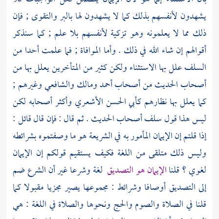
يشهدون لأنفسهم بذلك كما لا يشهدون لها بالبر والتقوى ; فإن
ذلك مما لا يعلمونه وهو تزكية لأنفسهم بلا علم ; كما سنذكر
أقوالهم إن شاء الله في ذلك . وأما الموافاة ; فما علمت أحدا من
السلف
علل بها الاستثناء ولكن كثير من المتأخرين يعلل بها من
أصحاب الحديث من أصحاب
أحمد
ومالك
والشافعي
وغيرهم ;
كما يعلل بها نظارهم
كأبي الحسن الأشعري
وأكثر أصحابه لكن
ليس هذا قول سلف أصحاب الحديث . ثم قال : فإن قال قائل :
إذا قلتم إن الإيمان المأمور به في الشريعة هو ما وصفتموه بشرائطه
وليس ذلك متلقى من اللغة فكيف يستقيم قولكم إن الإيمان
لغوي ؟ قلنا
الإيمان هو التصديق
لغة وشرعا غير أن الشرع ضم
إلى التصديق أوصافا وشرائط : مجموعها يصير مجزيا مقبولا كما
قلنا في الصلاة والصوم والحج ونحوها والصلاة في اللغة : هي