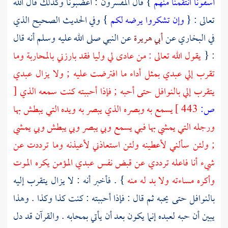
آسفونا انتقمنا منهم
} قال المفسرون : أغضبونا وكذلك قال الله
تعالى : {
وإن تشكروا يرضه لكم
} وفي الحديث الصحيح الذي
في
البخاري
عن
أبي هريرة
عن النبي صلى الله عليه وسلم أنه قال
: {
يقول الله تعالى : من عادى لي وليا فقد بارزني بالمحاربة وما
تقرب إلي عبدي بمثل أداء ما افترضت عليه ; ولا يزال عبدي
يتقرب إلي بالنوافل حتى أحبه ; فإذا أحببته كنت سمعه الذي
[
ص:
443 ]
يسمع به وبصره الذي يبصر به ويده التي يبطش بها
ورجله التي يمشي بها فبي يسمع وبي يبصر وبي يبطش وبي يمشي
; ولئن سألني لأعطينه ولئن استعاذني لأعيذنه وما ترددت عن
شيء أنا فاعله ترددي عن قبض نفس عبدي المؤمن يكره الموت
وأكره مساءته ولا بد له منه
} . فأخبر أنه : لا يزال يتقرب إليه
بالنوافل حتى يحبه ثم قال : فإذا أحببته : كنت كذا وكذا . وهذا
يبين أن حبه لعبده إنما يكون بعد أن يأتي بمحابه . والقرآن قد دل