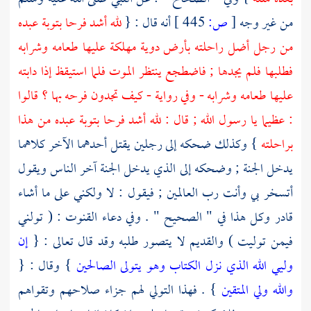
من غير وجه
[
ص:
445 ]
أنه قال : {
لله أشد فرحا بتوبة عبده
من رجل أضل راحلته بأرض دوية مهلكة عليها طعامه وشرابه
فطلبها فلم يجدها ; فاضطجع ينتظر الموت فلما استيقظ إذا دابته
عليها طعامه وشرابه - وفي رواية - كيف تجدون فرحه بها ؟ قالوا
: عظيما يا رسول الله ; قال : لله أشد فرحا بتوبة عبده من هذا
براحلته
} وكذلك ضحكه إلى رجلين يقتل أحدهما الآخر كلاهما
يدخل الجنة ; وضحكه إلى الذي يدخل الجنة آخر الناس ويقول
أتسخر بي وأنت رب العالمين ; فيقول : لا ولكني على ما أشاء
قادر وكل هذا في " الصحيح " . وفي دعاء القنوت : ( تولني
فيمن توليت ) والقديم لا يتصور طلبه وقد قال تعالى : {
إن
وليي الله الذي نزل الكتاب وهو يتولى الصالحين
} وقال : {
والله ولي المتقين
} . فهذا التولي لهم جزاء صلاحهم وتقواهم