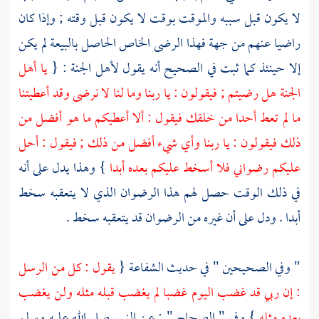
لا يكون قبل سببه والموقت بوقت لا يكون قبل وقته ; وإذا كان
راضيا عنهم من جهة فهذا الرضى الخاص الحاصل بالبيعة لم يكن
إلا حينئذ كما ثبت في الصحيح أنه يقول لأهل الجنة : {
يا أهل
الجنة هل رضيتم ; فيقولون : يا ربنا وما لنا لا نرضى وقد أعطيتنا
ما لم تعط أحدا من خلقك فيقول : ألا أعطيكم ما هو أفضل من
ذلك فيقولون : يا ربنا وأي شيء أفضل من ذلك ; فيقول : أحل
عليكم رضواني فلا أسخط عليكم بعده أبدا
} وهذا يدل على أنه
في ذلك الوقت حصل لهم هذا الرضوان الذي لا يتعقبه سخط
أبدا . ودل على أن غيره من الرضوان قد يتعقبه سخط .
" وفي الصحيحين " في حديث الشفاعة {
يقول : كل من الرسل
: إن ربي قد غضب اليوم غضبا لم يغضب قبله مثله ولن يغضب
بعده مثله
} وفي " الصحاح " : عن النبي صلى الله عليه وسلم