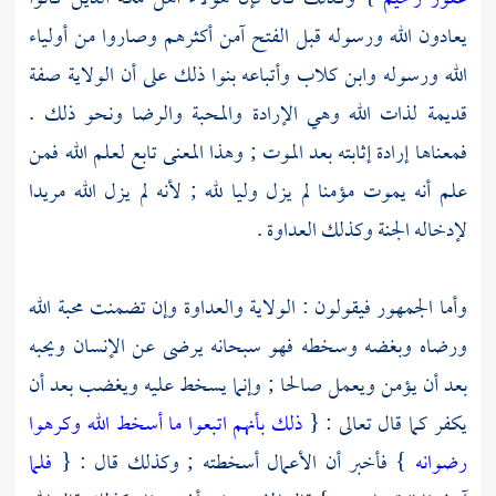
يعادون الله ورسوله قبل الفتح آمن أكثرهم وصاروا من أولياء
الله ورسوله
وابن كلاب
وأتباعه بنوا ذلك على أن الولاية صفة
قديمة لذات الله وهي الإرادة والمحبة والرضا ونحو ذلك .
فمعناها إرادة إثابته بعد الموت ; وهذا المعنى تابع لعلم الله فمن
علم أنه يموت مؤمنا لم يزل وليا لله ; لأنه لم يزل الله مريدا
لإدخاله الجنة وكذلك العداوة .
وأما الجمهور فيقولون : الولاية والعداوة وإن تضمنت محبة الله
ورضاه وبغضه وسخطه فهو سبحانه يرضى عن الإنسان ويحبه
بعد أن يؤمن ويعمل صالحا ; وإنما يسخط عليه ويغضب بعد أن
يكفر كما قال تعالى : {
ذلك بأنهم اتبعوا ما أسخط الله وكرهوا
رضوانه
} فأخبر أن الأعمال أسخطته ; وكذلك قال : {
فلما