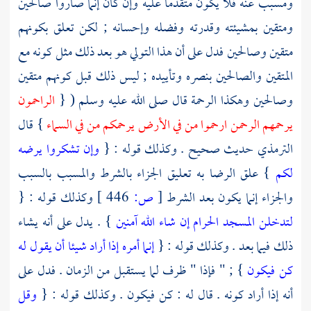
ومسبب عنه فلا يكون متقدما عليه وإن كان إنما صاروا صالحين
ومتقين بمشيئته وقدرته وفضله وإحسانه ; لكن تعلق بكونهم
متقين وصالحين فدل على أن هذا التولي هو بعد ذلك مثل كونه مع
المتقين والصالحين بنصره وتأييده ; ليس ذلك قبل كونهم متقين
وصالحين وهكذا الرحمة قال صلى الله عليه وسلم ( {
الراحمون
يرحمهم الرحمن ارحموا من في الأرض يرحمكم من في السماء
} قال
الترمذي
حديث صحيح . وكذلك قوله : {
وإن تشكروا يرضه
لكم
} علق الرضا به تعليق الجزاء بالشرط والمسبب بالسبب
والجزاء إنما يكون بعد الشرط
[
ص:
446 ]
وكذلك قوله : {
لتدخلن المسجد الحرام إن شاء الله آمنين
} . يدل على أنه يشاء
ذلك فيما بعد . وكذلك قوله : {
إنما أمره إذا أراد شيئا أن يقول له
كن فيكون
} ; " فإذا " ظرف لما يستقبل من الزمان . فدل على
أنه إذا أراد كونه . قال له : كن فيكون . وكذلك قوله : {
وقل