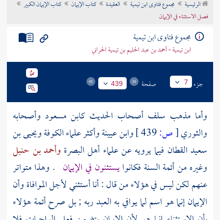
الرئيسية
مجموع فتاوى ابن تيمية
العقيدة
كتاب الإيمان
كتاب الإيمان الكبير
تراجم الأعلام
فصل الاستثناء في الإيمان
مجموع فتاوى ابن تيمية
ابن تيمية - أحمد بن عبد الحليم بن تيمية الحراني
جزء
صفحة
7
439
وأما مذهب سلف أصحاب الحديث
كابن مسعود
وأصحابه
والثوري
[
ص:
439 ]
وابن عيينة
وأكثر علماء
الكوفة
ويحيى بن
سعيد القطان
فيما يرويه عن علماء
أهل
البصرة
وأحمد بن حنبل
وغيره من أئمة السنة فكانوا
يستثنون في الإيمان
. وهذا متواتر
عنهم لكن ليس في هؤلاء من قال : أنا أستثني لأجل الموافاة وأن
الإيمان إنما هو اسم لما يوافي به العبد ربه ; بل صرح أئمة هؤلاء
بأن الاستثناء إنما هو لأن الإيمان يتضمن فعل الواجبات فلا