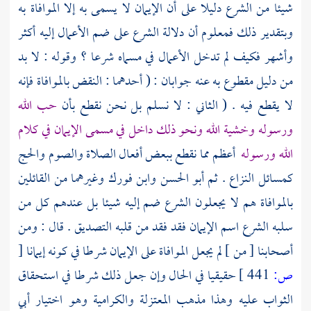
شيئا من الشرع دليلا على أن الإيمان لا يسمى به إلا الموافاة به
وبتقدير ذلك فمعلوم أن دلالة الشرع على ضم الأعمال إليه أكثر
وأشهر فكيف لم تدخل الأعمال في مسماه شرعا ؟ وقوله : لا بد
من دليل مقطوع به عنه جوابان : ( أحدهما : النقض بالموافاة فإنه
لا يقطع فيه . ( الثاني : لا نسلم بل نحن نقطع بأن
حب الله
ورسوله وخشية الله ونحو ذلك داخل في مسمى الإيمان في كلام
الله ورسوله
أعظم مما نقطع ببعض أفعال الصلاة والصوم والحج
كمسائل النزاع . ثم
أبو الحسن
وابن فورك
وغيرهما من القائلين
بالموافاة هم لا يجعلون الشرع ضم إليه شيئا بل عندهم كل من
سلبه الشرع اسم الإيمان فقد فقد من قلبه التصديق . قال : ومن
أصحابنا [ من ] لم يجعل الموافاة على الإيمان شرطا في كونه إيمانا
[
ص:
441 ]
حقيقيا في الحال وإن جعل ذلك شرطا في استحقاق
الثواب عليه وهذا مذهب
المعتزلة
والكرامية
وهو اختيار
أبي