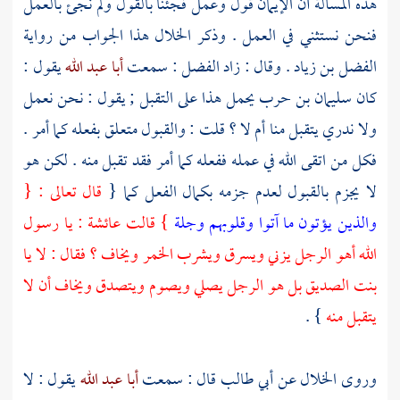
هذه المسألة أن الإيمان قول وعمل فجئنا بالقول ولم نجئ بالعمل
فنحن نستثني في العمل . وذكر
الخلال
هذا الجواب من رواية
الفضل بن زياد
. وقال : زاد
الفضل
: سمعت
أبا عبد الله
يقول :
كان
سليمان بن حرب
يحمل هذا على التقبل ; يقول : نحن نعمل
ولا ندري يتقبل منا أم لا ؟ قلت : والقبول متعلق بفعله كما أمر .
فكل من اتقى الله في عمله ففعله كما أمر فقد تقبل منه . لكن هو
لا يجزم بالقبول لعدم جزمه بكمال الفعل كما {
قال تعالى : {
والذين يؤتون ما آتوا وقلوبهم وجلة
} قالت
عائشة
: يا رسول
الله أهو الرجل يزني ويسرق ويشرب الخمر ويخاف ؟ فقال : لا يا
بنت الصديق بل هو الرجل يصلي ويصوم ويتصدق ويخاف أن لا
يتقبل منه
} .
وروى
الخلال
عن
أبي طالب
قال : سمعت
أبا عبد الله
يقول : لا