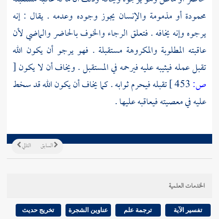
محمودة أو مذمومة والإنسان يجوز وجوده وعدمه . يقال : إنه
يرجوه وإنه يخافه . فتعلق الرجاء والخوف بالحاضر والماضي لأن
عاقبته المطلوبة والمكروهة مستقبلة . فهو يرجو أن يكون الله
تقبل عمله فيثيبه عليه فيرحمه في المستقبل . ويخاف أن لا يكون
[
ص:
453 ]
تقبله فيحرم ثوابه . كما يخاف أن يكون الله قد سخط
عليه في معصيته فيعاقبه عليها .
السابق
التالي
الخدمات العلمية
تفسير الآية
ترجمة علم
عناوين الشجرة
تخريج حديث