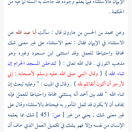
الإيمان فالاستثناء فيما يعلم وجوده قد جاءت به السنة لما فيه من
الحكمة .
وعن
محمد بن الحسن بن هارون
قال : سألت
أبا عبد الله
عن
الاستثناء في الإيمان فقال : نعم الاستثناء على غير معنى شك
مخافة واحتياطا للعمل وقد استثنى
ابن مسعود
وغيره وهو
مذهب
الثوري
. قال الله تعالى : {
لتدخلن المسجد الحرام إن
شاء الله
} {
وقال النبي صلى الله عليه وسلم لأصحابه : إني
لأرجو أن أكون أتقاكم لله
} . وقال في الميت : " وعليه تبعث إن
شاء الله " فقد بين
أحمد
أنه يستثني مخافة واحتياطا للعمل فإنه
يخاف أن لا يكون قد كمل المأمور به فيحتاط بالاستثناء وقال على
غير معنى شك ; يعني من غير
[
ص:
451 ]
شك مما يعلمه
الإنسان من نفسه وإلا فهو يشك في تكميل العمل الذي خاف أن