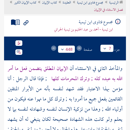
الرئيسية
مجموع فتاوى ابن تيمية
العقيدة
كتاب الإيمان
كتاب الإيمان الكبير
تراجم الأعلام
فصل الاستثناء في الإيمان
مجموع فتاوى ابن تيمية
ابن تيمية - أحمد بن عبد الحليم بن تيمية الحراني
جزء
صفحة
7
448
والمأخذ الثاني في الاستثناء أن
الإيمان المطلق يتضمن فعل ما أمر
الله به عبده كله ; وترك المحرمات كلها
; فإذا قال الرجل : أنا
مؤمن بهذا الاعتبار فقد شهد لنفسه بأنه من الأبرار المتقين
القائمين بفعل جميع ما أمروا به ; وترك كل ما نهوا عنه فيكون من
أولياء الله ; وهذا من تزكية الإنسان لنفسه وشهادته لنفسه بما لا
يعلم ولو كانت هذه الشهادة صحيحة لكان ينبغي له أن يشهد
لنفسه بالجنة إن مات على هذه الحال ولا أحد يشهد لنفسه بالجنة ;