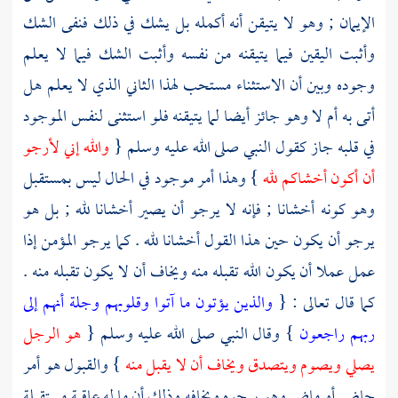
الإيمان ; وهو لا يتيقن أنه أكمله بل يشك في ذلك فنفى الشك
وأثبت اليقين فيما يتيقنه من نفسه وأثبت الشك فيما لا يعلم
وجوده وبين أن الاستثناء مستحب لهذا الثاني الذي لا يعلم هل
أتى به أم لا وهو جائز أيضا لما يتيقنه فلو استثنى لنفس الموجود
في قلبه جاز كقول النبي صلى الله عليه وسلم {
والله إني لأرجو
أن أكون أخشاكم لله
} وهذا أمر موجود في الحال ليس بمستقبل
وهو كونه أخشانا ; فإنه لا يرجو أن يصير أخشانا لله ; بل هو
يرجو أن يكون حين هذا القول أخشانا لله . كما يرجو المؤمن إذا
عمل عملا أن يكون الله تقبله منه ويخاف أن لا يكون تقبله منه .
كما قال تعالى : {
والذين يؤتون ما آتوا وقلوبهم وجلة أنهم إلى
ربهم راجعون
} وقال النبي صلى الله عليه وسلم {
هو الرجل
يصلي ويصوم ويتصدق ويخاف أن لا يقبل منه
} والقبول هو أمر
حاضر أو ماض وهو يرجوه ويخافه وذلك أن ما له عاقبة مستقبلة