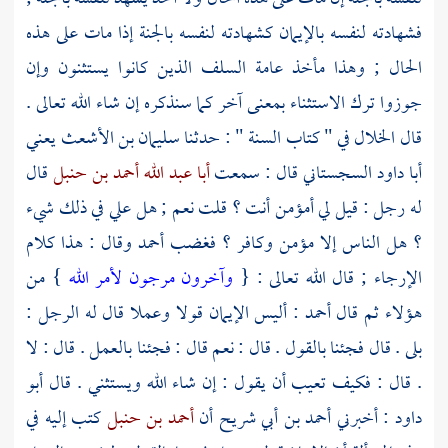
فشهادته لنفسه بالإيمان كشهادته لنفسه بالجنة إذا مات على هذه
الحال ; وهذا مأخذ عامة
السلف
الذين كانوا يستثنون وإن
جوزوا ترك الاستثناء بمعنى آخر كما سنذكره إن شاء الله تعالى .
قال
الخلال
في " كتاب السنة " : حدثنا
سليمان بن الأشعث يعني
أبا داود السجستاني
قال : سمعت
أبا عبد الله أحمد بن حنبل
قال
له رجل : قيل لي أمؤمن أنت ؟ قلت نعم ; هل علي في ذلك شيء
؟ هل الناس إلا مؤمن وكافر ؟ فغضب
أحمد
وقال : هذا كلام
الإرجاء ; قال الله تعالى : {
وآخرون مرجون لأمر الله
} من
هؤلاء ثم قال
أحمد
: أليس الإيمان قولا وعملا قال له الرجل :
بلى . قال فجئنا بالقول . قال : نعم قال : فجئنا بالعمل . قال : لا
. قال : فكيف تعيب أن يقول : إن شاء الله ويستثني . قال
أبو
داود
: أخبرني
أحمد بن أبي شريح
أن
أحمد بن حنبل
كتب إليه في