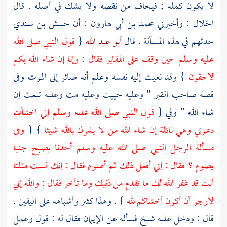
لا يكون كمله ; فيخاف من نقصه ولا يشك في أصله . قال
الخلال
: وأخبرني
محمد بن أبي هارون
: أن
حبيش بن سندي
حدثهم في هذه المسألة . قال
أبو عبد الله
{
قول النبي صلى الله
عليه وسلم حين وقف على المقابر فقال : وإنا إن شاء الله بكم
لاحقون
} وقد نعيت إليه نفسه وعلم أنه صائر إلى الموت وفي
قصة صاحب القبر " وعليه حييت وعليه مت وعليه تبعث إن
شاء الله " وفي {
قول النبي صلى الله عليه وسلم إني اختبأت
دعوتي وهي نائلة إن شاء الله من لا يشرك بالله شيئا
} {
وفي
مسألة الرجل النبي صلى الله عليه وسلم أحدنا يصبح جنبا
يصوم ؟ فقال : إني أفعل ذلك ثم أصوم فقال : إنك لست مثلنا
أنت قد غفر الله لك ما تقدم من ذنبك وما تأخر فقال : والله إني
لأرجو أن أكون أخشاكم لله
} . وهذا كثير وأشباهه على اليقين .
قال : ودخل عليه شيخ فسأله عن الإيمان فقال له : قول وعمل