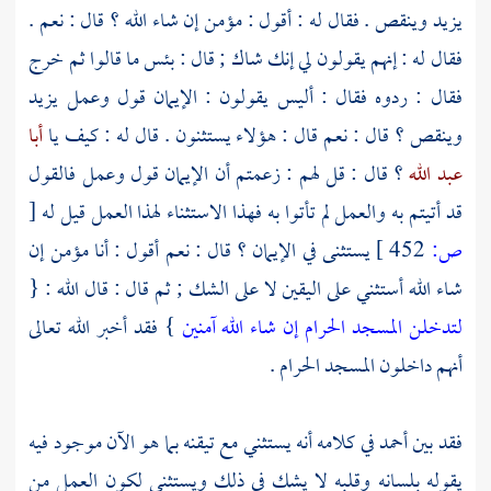
يزيد وينقص . فقال له : أقول : مؤمن إن شاء الله ؟ قال : نعم .
فقال له : إنهم يقولون لي إنك شاك ; قال : بئس ما قالوا ثم خرج
فقال : ردوه فقال : أليس يقولون : الإيمان قول وعمل يزيد
وينقص ؟ قال : نعم قال : هؤلاء يستثنون . قال له : كيف يا
أبا
عبد الله
؟ قال : قل لهم : زعمتم أن الإيمان قول وعمل فالقول
قد أتيتم به والعمل لم تأتوا به فهذا الاستثناء لهذا العمل قيل له
[
ص:
452 ]
يستثنى في الإيمان ؟ قال : نعم أقول : أنا مؤمن إن
شاء الله أستثني على اليقين لا على الشك ; ثم قال : قال الله : {
لتدخلن المسجد الحرام إن شاء الله آمنين
} فقد أخبر الله تعالى
أنهم داخلون
المسجد الحرام
.
فقد بين
أحمد
في كلامه أنه يستثني مع تيقنه بما هو الآن موجود فيه
يقوله بلسانه وقلبه لا يشك في ذلك ويستثني لكون العمل من