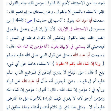
نجد بدا من الاستثناء لأنهم إذا قالوا : مؤمن فقد جاء بالقول .
فإنما الاستثناء بالعمل لا بالقول . وعن
إسحاق بن إبراهيم
قال :
سمعت
أبا عبد الله
يقول : أذهب إلى حديث
[
ص:
448 ]
ابن
مسعود
في
الاستثناء في الإيمان
لأن الإيمان قول وعمل والعمل
الفعل فقد جئنا بالقول ونخشى أن نكون فرطنا في العمل ;
فيعجبني أن
يستثني في الإيمان بقول : أنا مؤمن إن شاء الله
قال :
وسمعت
أبا عبد الله
وسئل عن قول النبي صلى الله عليه وسلم
{
وإنا إن شاء الله بكم لاحقون
} الاستثناء هاهنا على أي شيء
يقع ؟ قال : على البقاع لا يدري أيدفن في الموضع الذي سلم
عليه أم في غيره . وعن
الميموني
أنه سأل
أبا عبد الله
عن قوله
ورأيه في : مؤمن إن شاء الله . قال : أقول : مؤمن إن شاء الله
ومؤمن أرجو لأنه لا يدري كيف البراءة للأعمال على ما افترض
عليه أم لا . ومثل هذا كثير في كلام
أحمد
وأمثاله وهذا مطابق لما