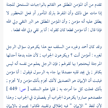
تقدم من أن المؤمن المطلق هو القائم بالواجبات المستحق للجنة
إذا مات على ذلك وأن المفرط بترك المأمور أو فعل المحظور لا
يطلق عليه أنه مؤمن ; وأن المؤمن المطلق هو البر التقي ولي الله
فإذا قال : أنا مؤمن قطعا كان كقوله : أنا بر تقي ولي الله قطعا .
وقد كان
أحمد
وغيره من
السلف
مع هذا يكرهون سؤال الرجل
لغيره : أمؤمن أنت ؟ ويكرهون الجواب ; لأن هذه بدعة أحدثها
المرجئة
ليحتجوا بها لقولهم ; فإن الرجل يعلم من نفسه أنه ليس
بكافر ; بل يجد قلبه مصدقا بما جاء به الرسول فيقول : أنا مؤمن
فيثبت أن الإيمان هو التصديق لأنك تجزم بأنك مؤمن ولا تجزم ;
بأنك فعلت كل ما أمرت به ; فلما علم
السلف
[
ص:
449 ]
مقصدهم صاروا يكرهون الجواب أو يفصلون في الجواب ; وهذا
لأن لفظ " الإيمان " فيه إطلاق وتقييد فكانوا يجيبون بالإيمان