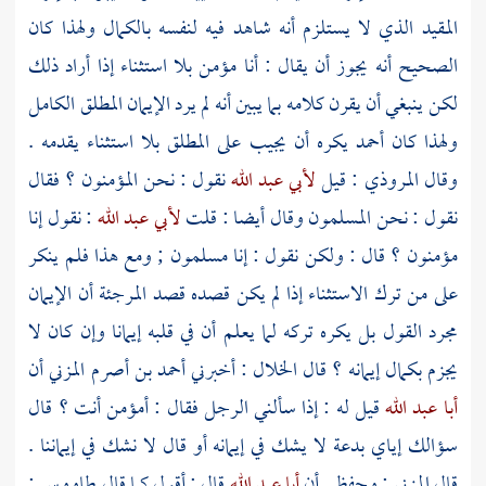
المقيد الذي لا يستلزم أنه شاهد فيه لنفسه بالكمال ولهذا كان
الصحيح أنه يجوز أن يقال : أنا مؤمن بلا استثناء إذا أراد ذلك
لكن ينبغي أن يقرن كلامه بما يبين أنه لم يرد الإيمان المطلق الكامل
ولهذا كان
أحمد
يكره أن يجيب على المطلق بلا استثناء يقدمه .
وقال
المروذي
: قيل
لأبي عبد الله
نقول : نحن المؤمنون ؟ فقال
نقول : نحن المسلمون وقال أيضا : قلت
لأبي عبد الله
: نقول إنا
مؤمنون ؟ قال : ولكن نقول : إنا مسلمون ; ومع هذا فلم ينكر
على من ترك الاستثناء إذا لم يكن قصده قصد
المرجئة
أن الإيمان
مجرد القول بل يكره تركه لما يعلم أن في قلبه إيمانا وإن كان لا
يجزم بكمال إيمانه ؟ قال
الخلال
: أخبرني
أحمد بن أصرم المزني
أن
أبا عبد الله
قيل له : إذا سألني الرجل فقال : أمؤمن أنت ؟ قال
سؤالك إياي بدعة لا يشك في إيمانه أو قال لا نشك في إيماننا .
قال
المزني
: وحفظي أن
أبا عبد الله
قال : أقول كما قال
طاووس
: