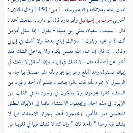
آمنت بالله وملائكته وكتبه ورسله .
[
ص:
450 ]
وقال
الخلال
:
أخبرني
حرب بن إسماعيل
وأبو داود
قال
أبو داود
: سمعت
أحمد
:
قال : سمعت
سفيان يعني ابن عيينة
- يقول : إذا سئل أمؤمن
أنت ؟ لم يجبه ويقول : سؤالك إياي بدعة ولا أشك في إيماني
وقال : إن قال إن شاء الله فليس يكره ولا يداخل الشك فقد
أخبر عن
أحمد
أنه قال : لا نشك في إيماننا وإن السائل لا يشك في
إيمان المسئول وهذا أبلغ وهو إنما يجزم بأنه مقر مصدق بما جاء به
الرسول لا يجزم بأنه قائم بالواجبات . فعلم أن
أحمد
وغيره من
السلف
كانوا يجزمون ولا يشكون في وجود ما في القلب من
الإيمان في هذه الحال ويجعلون الاستثناء عائدا إلى الإيمان المطلق
المتضمن فعل المأمور ويحتجون أيضا بجواز الاستثناء فيما لا
يشك فيه وهذا " مأخذ ثان " وإن كنا لا نشك فيما في قلوبنا من