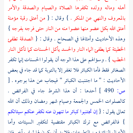
أهله وماله وولده تكفرها الصلاة والصيام والصدقة والأمر
بالمعروف والنهي عن المنكر .
} وقال : {
من أعتق رقبة مؤمنة
أعتق الله بكل عضو منها عضوا منه من النار حتى فرجه بفرجه
}
وهذه الأحاديث وأمثالها في الصحاح . وقال : {
الصدقة تطفئ
الخطيئة كما يطفئ الماء النار والحسد يأكل الحسنات كما تأكل النار
الحطب
} . وسؤالهم على هذا الوجه أن يقولوا الحسنات إنما تكفر
الصغائر فقط فأما الكبائر فلا تغفر إلا بالتوبة كما قد جاء في بعض
الأحاديث : " ما اجتنبت الكبائر " فيجاب عن هذا بوجوه .
[
ص:
490 ]
أحدها : أن هذا الشرط جاء في الفرائض .
كالصلوات الخمس والجمعة وصيام شهر رمضان وذلك أن الله
تعالى يقول : {
إن تجتنبوا كبائر ما تنهون عنه نكفر عنكم سيئاتكم
} فالفرائض مع ترك الكبائر مقتضية لتكفير السيئات وأما
الأعمال الزائدة من التطوعات فلا بد أن يكون لها ثواب آخر فإن