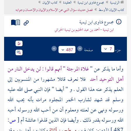
الرئيسية
مجموع فتاوى ابن تيمية
العقيدة
كتاب الإيمان
تراجم الأعلام
كتاب الإيمان الأوسط
فصل حديث سؤال النبي عن الإسلام والإيمان والإحسان وجوابه
مجموع فتاوى ابن تيمية
ابن تيمية - أحمد بن عبد الحليم بن تيمية الحراني
جزء
صفحة
7
487
وأما ما يذكر عن "
غلاة
المرجئة
" أنهم قالوا : لن يدخل النار من
أهل التوحيد أحد
فلا نعرف قائلا مشهورا من المنسوبين إلى
العلم يذكر عنه هذا القول . و " أيضا " فإن النبي صلى الله عليه
وسلم قد شهد لشارب الخمر المجلود مرات بأنه يحب الله
ورسوله ونهى عن لعنته ومعلوم أن من أحب الله ورسوله أحبه
الله ورسوله بقدر ذلك . وأيضا فإن الذين قذفوا
عائشة أم
[
ص:
487 ]
المؤمنين
كان فيهم
مسطح بن أثاثة
وكان من
أهل
بدر
وقد