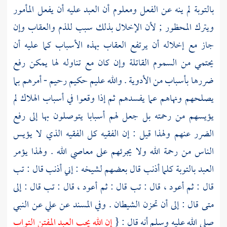
بالتوبة لم ينه عن الفعل ومعلوم أن العبد عليه أن يفعل المأمور
ويترك المحظور ; لأن الإخلال بذلك سبب للذم والعقاب وإن
جاز مع إخلاله أن يرتفع العقاب بهذه الأسباب كما عليه أن
يحتمي من السموم القاتلة وإن كان مع تناوله لها يمكن رفع
ضررها بأسباب من الأدوية . والله عليم حكيم رحيم - أمرهم بما
يصلحهم ونهاهم عما يفسدهم ثم إذا وقعوا في أسباب الهلاك لم
يؤيسهم من رحمته بل جعل لهم أسبابا يتوصلون بها إلى رفع
الضرر عنهم ولهذا قيل : إن الفقيه كل الفقيه الذي لا يؤيس
الناس من رحمة الله ولا يجرئهم على معاصي الله . ولهذا يؤمر
العبد بالتوبة كلما أذنب قال بعضهم لشيخه : إني أذنب قال : تب
قال : ثم أعود ، قال : تب قال : ثم أعود ، قال : تب قال : إلى
متى قال : إلى أن تحزن الشيطان . وفي المسند عن
علي
عن النبي
صلى الله عليه وسلم أنه قال : {
إن الله يحب العبد المفتن التواب