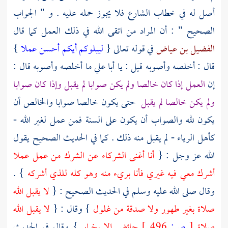
أصل له في خطاب الشارع فلا يجوز حمله عليه . و " الجواب
الصحيح " : أن المراد من اتقى الله في ذلك العمل كما قال
الفضيل بن عياض
في قوله تعالى {
ليبلوكم أيكم أحسن عملا
}
قال : أخلصه وأصوبه قيل : يا
أبا علي
ما أخلصه وأصوبه قال :
إن
العمل إذا كان خالصا ولم يكن صوابا لم يقبل وإذا كان صوابا
ولم يكن خالصا لم يقبل
حتى يكون خالصا صوابا والخالص أن
يكون لله والصواب أن يكون على السنة فمن عمل لغير الله -
كأهل الرياء - لم يقبل منه ذلك . كما في الحديث الصحيح يقول
الله عز وجل : {
أنا أغنى الشركاء عن الشرك من عمل عملا
أشرك معي فيه غيري فأنا بريء منه وهو كله للذي أشركه
} .
وقال صلى الله عليه وسلم في الحديث الصحيح : {
لا يقبل الله
صلاة بغير طهور ولا صدقة من غلول
} وقال : {
لا يقبل الله
صلاة
[
ص:
496 ]
حائض إلا بخمار
} وقال في الحديث