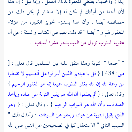
بهذا ; والحديث يقتضي المغفرة بذلك العمل . وإذا قيل : إن هذا
لأن أحدا من أولئك لم يكن له إلا صغائر لم يكن ذلك من
خصائصه أيضا . وأن هذا يستلزم تجويز الكبيرة من هؤلاء
المغفور لهم و " أيضا " قد دلت نصوص الكتاب والسنة : على أن
عقوبة الذنوب تزول عن العبد بنحو عشرة أسباب
.
" أحدها " التوبة وهذا متفق عليه بين المسلمين قال تعالى :
[
ص:
488 ]
{
قل يا عبادي الذين أسرفوا على أنفسهم لا تقنطوا
من رحمة الله إن الله يغفر الذنوب جميعا إنه هو الغفور الرحيم
}
وقال تعالى : {
ألم يعلموا أن الله هو يقبل التوبة عن عباده ويأخذ
الصدقات وأن الله هو التواب الرحيم
} . وقال تعالى : {
وهو
الذي يقبل التوبة عن عباده ويعفو عن السيئات
} وأمثال ذلك "
السبب الثاني " الاستغفار كما في الصحيحين عن النبي صلى الله