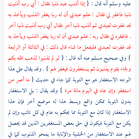
عليه وسلم أنه قال : {
إذا أذنب عبد ذنبا فقال : أي رب أذنبت
ذنبا فاغفر لي فقال : علم عبدي أن له ربا يغفر الذنب ويأخذ به
قد غفرت لعبدي ثم أذنب ذنبا آخر فقال أي رب أذنبت ذنبا آخر
. فاغفره لي فقال ربه : علم عبدي أن له ربا يغفر الذنب ويأخذ به
قد غفرت لعبدي فليفعل ما شاء قال ذلك : في الثالثة أو الرابعة
} وفي صحيح
مسلم
عنه أنه قال : {
لو لم تذنبوا لذهب الله بكم
ولجاء بقوم يذنبون ثم يستغفرون فيغفر لهم
} . وقد يقال على هذا
الوجه الاستغفار هو مع التوبة كما جاء في حديث {
ما أصر من
استغفر وإن عاد في اليوم مائة مرة
} وقد يقال : بل الاستغفار
بدون التوبة ممكن واقع وبسط هذا له موضع آخر فإن هذا
الاستغفار إذا كان مع التوبة مما يحكم به عام في كل تائب وإن لم
يكن مع التوبة فيكون في حق بعض المستغفرين الذين قد يحصل
لهم عند الاستغفار من الخشية والإنابة ما يمحو الذنوب كما في