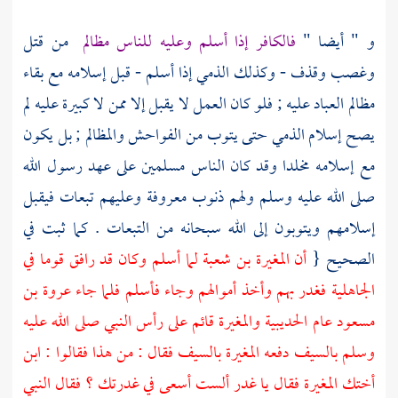
و " أيضا "
فالكافر إذا أسلم وعليه للناس مظالم
من قتل
وغصب وقذف - وكذلك الذمي إذا أسلم - قبل إسلامه مع بقاء
مظالم العباد عليه ; فلو كان العمل لا يقبل إلا ممن لا كبيرة عليه لم
يصح إسلام الذمي حتى يتوب من الفواحش والمظالم ; بل يكون
مع إسلامه مخلدا وقد كان الناس مسلمين على عهد رسول الله
صلى الله عليه وسلم ولهم ذنوب معروفة وعليهم تبعات فيقبل
إسلامهم ويتوبون إلى الله سبحانه من التبعات . كما ثبت في
الصحيح {
أن
المغيرة بن شعبة
لما أسلم وكان قد رافق قوما في
الجاهلية فغدر بهم وأخذ أموالهم وجاء فأسلم فلما جاء
عروة بن
مسعود
عام
الحديبية
والمغيرة
قائم على رأس النبي صلى الله عليه
وسلم بالسيف دفعه
المغيرة
بالسيف فقال : من هذا فقالوا : ابن
أختك
المغيرة
فقال يا غدر ألست أسعى في غدرتك ؟ فقال النبي