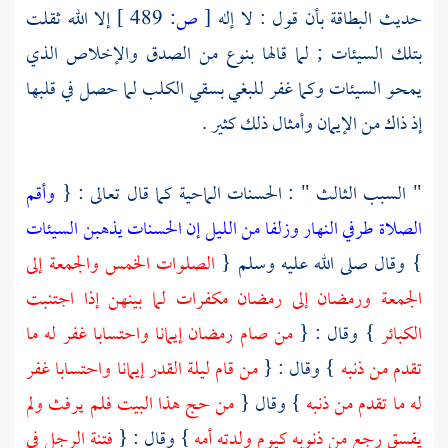
حديث البطاقة بأن قول : لا إله
[
ص:
489 ]
إلا الله ثقلت
بتلك السيئات ; لما قالها بنوع من الصدق والإخلاص الذي
يمحو السيئات وكما غفر للبغي بسقي الكلب لما حصل في قلبها
إذ ذاك من الإيمان وأمثال ذلك كثير .
" السبب الثالث " : الحسنات الماحية كما قال تعالى : {
وأقم
الصلاة طرفي النهار وزلفا من الليل إن الحسنات يذهبن السيئات
} وقال صلى الله عليه وسلم {
الصلوات الخمس والجمعة إلى
الجمعة ورمضان إلى رمضان مكفرات لما بينهن إذا اجتنبت
الكبائر
} وقال : {
من صام رمضان إيمانا واحتسابا غفر له ما
تقدم من ذنبه
} وقال : {
من قام ليلة القدر إيمانا واحتسابا غفر
له ما تقدم من ذنبه
} وقال {
من حج هذا البيت فلم يرفث ولم
يفسق رجع من ذنوبه كيوم ولدته أمه
} وقال : {
فتنة الرجل في