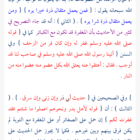
الله سبحانه يقول : {
فمن يعمل مثقال ذرة خيرا يره
} {
ومن
يعمل مثقال ذرة شرا يره
} . ( الثاني ) : أنه قد
جاء التصريح في
كثير من الأحاديث بأن المغفرة قد تكون مع الكبائر
كما في {
قوله
صلى الله عليه وسلم غفر له وإن كان فر من الزحف
} وفي
السنن {
أتينا رسول الله صلى الله عليه وسلم في صاحب لنا قد
أوجب . فقال : أعتقوا عنه يعتق الله بكل عضو منه عضوا منه من
النار .
} وفي الصحيحين في {
حديث
أبي ذر
وإن زنى وإن سرق .
} . (
الثالث ) : أن {
قوله
لأهل
بدر
ونحوهم اعملوا ما شئتم فقد
غفرت لكم
} إن حمل على الصغائر أو على المغفرة مع التوبة لم
يكن فرق بينهم وبين غيرهم . فكما لا يجوز حمل الحديث على