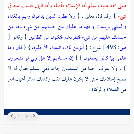
صلى الله عليه وسلم أما الإسلام فأقبله وأما المال فلست منه في
شيء
} وقد قال تعالى : {
ولا تطرد الذين يدعون ربهم بالغداة
والعشي يريدون وجهه ما عليك من حسابهم من شيء وما من
حسابك عليهم من شيء فتطردهم فتكون من الظالمين
} وقالوا
[
ص:
498 ]
لنوح
: {
أنؤمن لك واتبعك الأرذلون
} {
قال وما
علمي بما كانوا يعملون
} {
إن حسابهم إلا على ربي لو تشعرون
} . ولا نعرف أحدا من المسلمين جاءه ذمي يسلم فقال له لا
يصح إسلامك حتى لا يكون عليك ذنب وكذلك سائر أعمال البر
من الصلاة والزكاة .
السابق
التالي