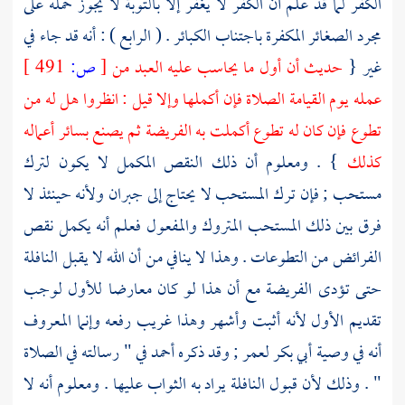
الكفر لما قد علم أن الكفر لا يغفر إلا بالتوبة لا يجوز حمله على
مجرد الصغائر المكفرة باجتناب الكبائر . ( الرابع ) : أنه قد جاء في
غير {
حديث أن أول ما يحاسب عليه العبد من
[
ص:
491 ]
عمله يوم القيامة الصلاة فإن أكملها وإلا قيل : انظروا هل له من
تطوع فإن كان له تطوع أكملت به الفريضة ثم يصنع بسائر أعماله
كذلك
} . ومعلوم أن ذلك النقص المكمل لا يكون لترك
مستحب ; فإن ترك المستحب لا يحتاج إلى جبران ولأنه حينئذ لا
فرق بين ذلك المستحب المتروك والمفعول فعلم أنه يكمل نقص
الفرائض من التطوعات . وهذا لا ينافي من أن الله لا يقبل النافلة
حتى تؤدى الفريضة مع أن هذا لو كان معارضا للأول لوجب
تقديم الأول لأنه أثبت وأشهر وهذا غريب رفعه وإنما المعروف
أنه في وصية
أبي بكر
لعمر
; وقد ذكره
أحمد
في " رسالته في الصلاة
" . وذلك لأن قبول النافلة يراد به الثواب عليها . ومعلوم أنه لا