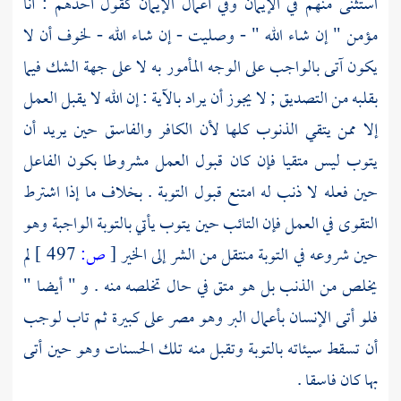
استثنى منهم في الإيمان وفي أعمال الإيمان كقول أحدهم : أنا
مؤمن " إن شاء الله " - وصليت - إن شاء الله - لخوف أن لا
يكون آتى بالواجب على الوجه المأمور به لا على جهة الشك فيما
بقلبه من التصديق ; لا يجوز أن يراد بالآية : إن الله لا يقبل العمل
إلا ممن يتقي الذنوب كلها لأن الكافر والفاسق حين يريد أن
يتوب ليس متقيا فإن كان قبول العمل مشروطا بكون الفاعل
حين فعله لا ذنب له امتنع قبول التوبة . بخلاف ما إذا اشترط
التقوى في العمل فإن التائب حين يتوب يأتي بالتوبة الواجبة وهو
حين شروعه في التوبة منتقل من الشر إلى الخير
[
ص:
497 ]
لم
يخلص من الذنب بل هو متق في حال تخلصه منه . و " أيضا "
فلو أتى الإنسان بأعمال البر وهو مصر على كبيرة ثم تاب لوجب
أن تسقط سيئاته بالتوبة وتقبل منه تلك الحسنات وهو حين أتى
بها كان فاسقا .