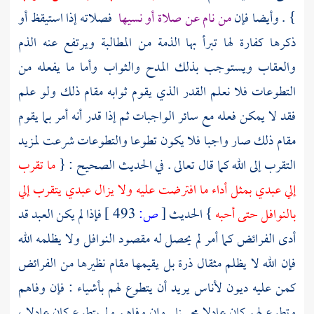
} . وأيضا فإن
من نام عن صلاة أو نسيها
فصلاته إذا استيقظ أو
ذكرها كفارة لها تبرأ بها الذمة من المطالبة ويرتفع عنه الذم
والعقاب ويستوجب بذلك المدح والثواب وأما ما يفعله من
التطوعات فلا نعلم القدر الذي يقوم ثوابه مقام ذلك ولو علم
فقد لا يمكن فعله مع سائر الواجبات ثم إذا قدر أنه أمر بما يقوم
مقام ذلك صار واجبا فلا يكون تطوعا والتطوعات شرعت لمزيد
التقرب إلى الله كما قال تعالى . في الحديث الصحيح : {
ما تقرب
إلي عبدي بمثل أداء ما افترضت عليه ولا يزال عبدي يتقرب إلي
بالنوافل حتى أحبه
} الحديث
[
ص:
493 ]
فإذا لم يكن العبد قد
أدى الفرائض كما أمر لم يحصل له مقصود النوافل ولا يظلمه الله
فإن الله لا يظلم مثقال ذرة بل يقيمها مقام نظيرها من الفرائض
كمن عليه ديون لأناس يريد أن يتطوع لهم بأشياء : فإن وفاهم
وتطوع لهم كان عادلا محسنا . وإن وفاهم ولم يتطوع كان عادلا ،