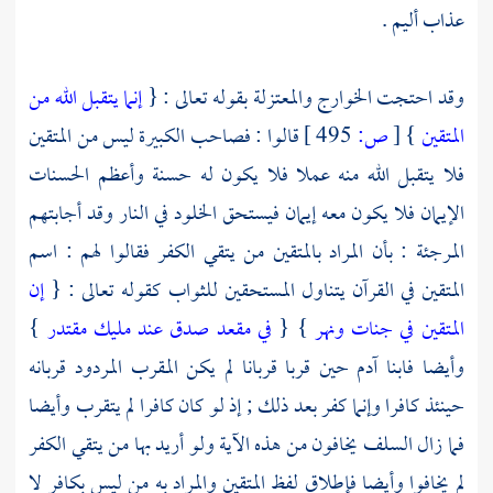
عذاب أليم .
وقد احتجت
الخوارج
والمعتزلة
بقوله تعالى : {
إنما يتقبل الله من
المتقين
}
[
ص:
495 ]
قالوا : فصاحب الكبيرة ليس من المتقين
فلا يتقبل الله منه عملا فلا يكون له حسنة وأعظم الحسنات
الإيمان فلا يكون معه إيمان فيستحق الخلود في النار وقد أجابتهم
المرجئة
: بأن المراد بالمتقين من يتقي الكفر فقالوا لهم : اسم
المتقين في القرآن يتناول المستحقين للثواب كقوله تعالى : {
إن
المتقين في جنات ونهر
} {
في مقعد صدق عند مليك مقتدر
}
وأيضا فابنا
آدم
حين قربا قربانا لم يكن المقرب المردود قربانه
حينئذ كافرا وإنما كفر بعد ذلك ; إذ لو كان كافرا لم يتقرب وأيضا
فما زال
السلف
يخافون من هذه الآية ولو أريد بها من يتقي الكفر
لم يخافوا وأيضا فإطلاق لفظ المتقين والمراد به من ليس بكافر لا