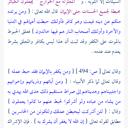
السيئات إلا التوبة . و "
المعتزلة
مع
الخوارج
" يجعلون الكبائر
محبطة لجميع الحسنات حتى الإيمان
قال الله تعالى : {
ومن يرتدد
منكم عن دينه فيمت وهو كافر فأولئك حبطت أعمالهم في الدنيا
والآخرة وأولئك أصحاب النار هم فيها خالدون
} فعلق الحبوط
بالموت على الكفر وقد ثبت أن هذا ليس بكافر والمعلق بشرط
يعدم عند عدمه .
وقال تعالى
[
ص:
494 ]
{
ومن يكفر بالإيمان فقد حبط عمله
}
وقال تعالى لما ذكر الأنبياء : {
ومن آبائهم وذرياتهم وإخوانهم
واجتبيناهم وهديناهم إلى صراط مستقيم
ذلك هدى الله يهدي به
من يشاء من عباده ولو أشركوا لحبط عنهم ما كانوا يعملون
}
وقال : {
لئن أشركت ليحبطن عملك ولتكونن من الخاسرين
}
مطابق لقوله تعالى {
إن الله لا يغفر أن يشرك به
} . فإن الإشراك