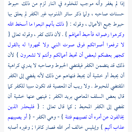
إذا لم يغفر وأنه موجب للخلود في النار لزم من ذلك حبوط
حسنات صاحبه ، ولما ذكر سائر الذنوب غير الكفر لم يعلق بها
حبوط جميع الأعمال ، وقوله : {
ذلك بأنهم اتبعوا ما أسخط الله
وكرهوا رضوانه فأحبط أعمالهم
} . لأن ذلك كفر ، وقوله تعالى {
لا ترفعوا أصواتكم فوق صوت النبي ولا تجهروا له بالقول
كجهر بعضكم لبعض أن تحبط أعمالكم وأنتم لا تشعرون
} لأن
ذلك قد يتضمن الكفر فيقتضي الحبوط وصاحبه لا يدري كراهية
أن يحبط أو خشية أن يحبط فنهاهم عن ذلك لأنه يفضي إلى الكفر
المقتضي للحبوط . ولا ريب أن المعصية قد تكون سببا للكفر كما
قال بعض
السلف
المعاصي بريد الكفر ; فينهى عنها خشية أن
تفضي إلى الكفر المحبط ; كما قال تعالى : {
فليحذر الذين
يخالفون عن أمره أن تصيبهم فتنة
} - وهي الكفر - {
أو يصيبهم
عذاب أليم
} وإبليس خالف أمر الله فصار كافرا ; وغيره أصابه