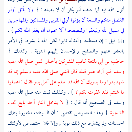
أنزل الله فيه لما حلف
أبو بكر
أن لا يصله : {
ولا يأتل أولو
الفضل منكم والسعة أن يؤتوا أولي القربى والمساكين والمهاجرين
في سبيل الله وليعفوا وليصفحوا ألا تحبون أن يغفر الله لكم
} .
وإن قيل : إن
مسطحا
وأمثاله تابوا لكن الله لم يشرط في الأمر
بالعفو عنهم والصفح والإحسان إليهم التوبة . وكذلك {
حاطب بن أبي بلتعة
كاتب المشركين بأخبار النبي صلى الله عليه
وسلم فلما أراد
عمر
قتله قال النبي صلى الله عليه وسلم إنه قد
شهد
بدرا
وما يدريك أن الله قد اطلع على
أهل
بدر
فقال : اعملوا
ما شئتم فقد غفرت لكم ؟
} . وكذلك ثبت عنه صلى الله عليه
وسلم في الصحيح أنه قال : {
لا يدخل النار أحد بايع تحت
الشجرة
} وهذه النصوص تقتضي : أن السيئات مغفورة بتلك
الحسنات ولم يشترط مع ذلك توبة ; وإلا فلا اختصاص لأولئك